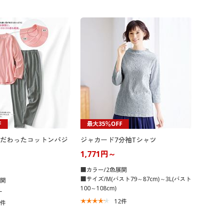
F
最大35％OFF
だわったコットンパジ
ジャカード7分袖Tシャツ
1,771円～
■カラー/2色展開
■サイズ/M(バスト79～87cm)～3L(バスト
展開
100～108cm)
L
12
件
8
件