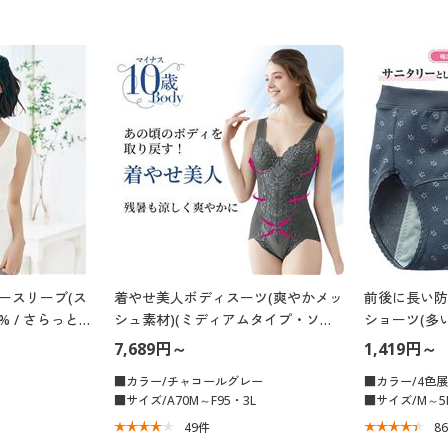
ノースリーブ(ス
着やせ美人ボディスーツ(爽やかメッ
前後に長い防
% / さらっと気
シュ素材)(ミディアムタイプ・ソフ
ショーツ(多
トワイヤー入り)
ンダード)
7,689円～
1,419円～
■カラー/チャコールグレー
■カラー/4色
■サイズ/A70M～F95・3L
■サイズ/M～5
49
件
8