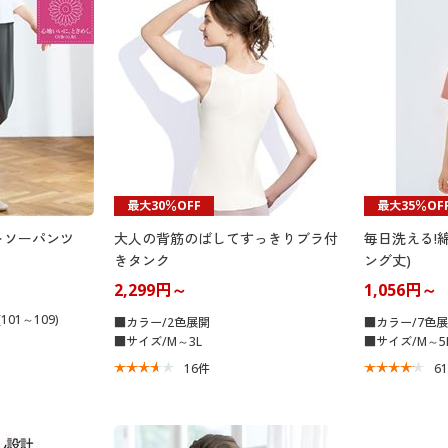
最大30％OFF
最大35％OF
トソーパンツ
大人の背筋のばしてすっきりブラ付
毎日洗える!綿
きタンク
ング丈)
2,299円～
1,056円～
101～109)
■カラー/2色展開
■カラー/7色
■サイズ/M～3L
■サイズ/M～5
16
件
6