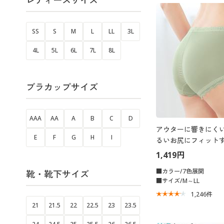
レディースサイズ
SS
S
M
L
LL
3L
4L
5L
6L
7L
8L
ブラカップサイズ
AAA
AA
A
B
C
D
アウターに響きにくい
E
F
G
H
I
るいお尻にフィットす
(やや深ばきタイプ)
1,419円
■カラー/7色展開
靴・靴下サイズ
■サイズ/M～LL
1,246
件
21
21.5
22
22.5
23
23.5