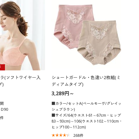
F
ラ(ソフトワイヤー入
ショートガードル・色違い2枚組(ミ
プ)
ディアムタイプ)
3,289円～
展開
■カラー/セットA(ペールモーヴ/グレイッ
D90
シュブラウン)
■サイズ/64(ウエスト61～67cm・ヒップ
4
件
83～93cm)～106(ウエスト102～110cm・
ヒップ100～112cm)
268
件