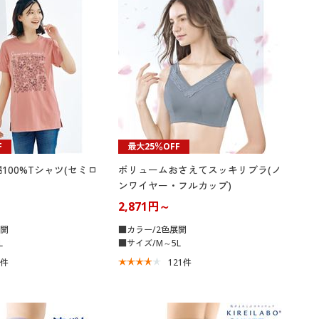
大きいサイズ 事務・制服
F
最大25％OFF
100%Tシャツ(セミロ
ボリュームおさえてスッキリブラ(ノ
ンワイヤー・フルカップ)
2,871円～
展開
■カラー/2色展開
L
■サイズ/M～5L
1
件
121
件