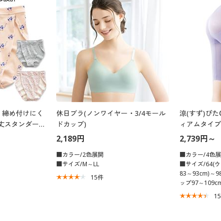
、締め付けにく
休日ブラ(ノンワイヤー・3/4モール
涼(すず)ぴ
丈スタンダー
ドカップ)
ィアムタイプ
ストゴム身生
2,189円
2,739円～
■カラー/2色展開
■カラー/4色
■サイズ/M～LL
■サイズ/64(
83～93cm)～
15
件
ップ97～109cm
1