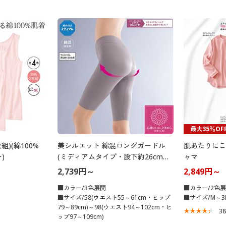
最大35％OF
)(綿100%
美シルエット 綿混ロングガードル
肌あたりにこ
)
(ミディアムタイプ・股下約26cm・
ャマ
ウエストゴム身生地くるみ仕様)
2,739円～
2,849円～
■カラー/3色展開
■カラー/2色
■サイズ/58(ウエスト55～61cm・ヒップ
■サイズ/M～3
79～89cm)～98(ウエスト94～102cm・ヒ
3
ップ97～109cm)