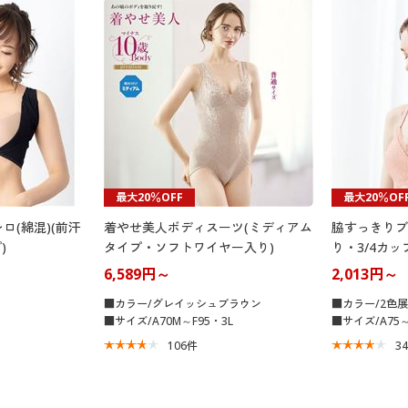
最大20％OFF
最大20％OF
ロ(綿混)(前汗
着やせ美人ボディスーツ(ミディアム
脇すっきりブ
)
タイプ・ソフトワイヤー入り)
り・3/4カッ
6,589円～
2,013円～
■カラー/グレイッシュブラウン
■カラー/2色
■サイズ/A70M～F95・3L
■サイズ/A75～
106
件
3