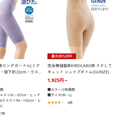
最大35％OFF
た®ロングガードル(ミデ
完全無縫製®KIREILABO® ラクして
・股下約23cm・ウエ
キュット シェイプボトム(GUNZE)
地くるみ仕様)
1,925円～
展開
■カラー/2色展開
ウエスト61～67cm・ヒップ
■サイズ/M～LL
98(ウエスト94～102cm・ヒ
4
件
)
57
件