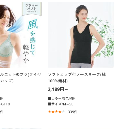
ルエット®ブラ(ワイヤ
ソフトカップ付ノースリーブ(綿
カップ)
100%素材)
2,189円～
展開
■カラー/3色展開
G110
■サイズ/M～5L
8
件
339
件