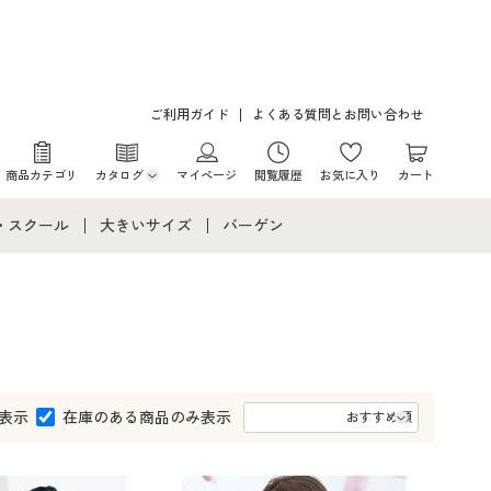
ご利用ガイド
よくある質問とお問い合わせ
商品カテゴリ
カタログ
マイページ
閲覧履歴
お気に入り
カート
カタログ・チラシからのご注文
・スクール
大きいサイズ
バーゲン
デジタルカタログ
て
・スクールすべて
大きいサイズ通販すべて
バーゲンセール
カタログ無料プレゼント
メント
・学生服
大きいサイズ レディース服
シークレットセール
ニア・ティーンズ下着
大きいサイズ レディース下着
表示
在庫のある商品のみ表示
大きいサイズ メンズ