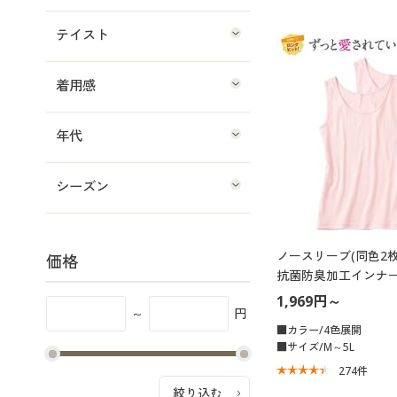
テイスト
着用感
年代
シーズン
ノースリーブ(同色2枚組
価格
抗菌防臭加工インナー
1,969円～
～
円
■カラー/4色展開
■サイズ/M～5L
274
件