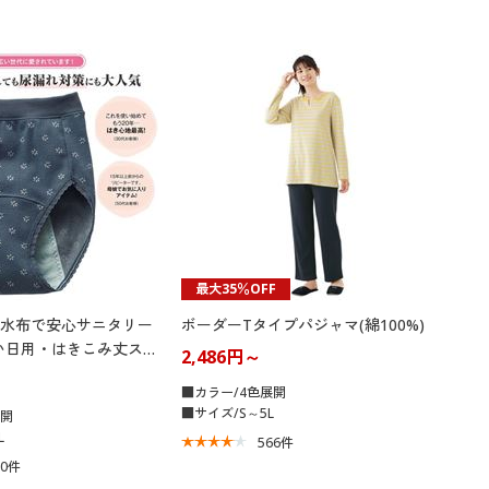
最大35％OFF
水布で安心サニタリー
ボーダーTタイプパジャマ(綿100%)
い日用・はきこみ丈スタ
2,486円～
■カラー/4色展開
■サイズ/S～5L
展開
L
566
件
60
件