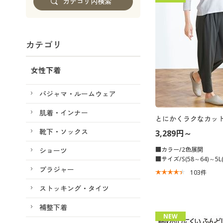
カテゴリ
女性下着
パジャマ・ルームウェア
肌着・インナー
とにかくラクなカッ
靴下・ソックス
3,289円～
■カラー/2色展開
ショーツ
■サイズ/S(58～64)～5L(
ブラジャー
103
件
ストッキング・タイツ
補整下着
NEW