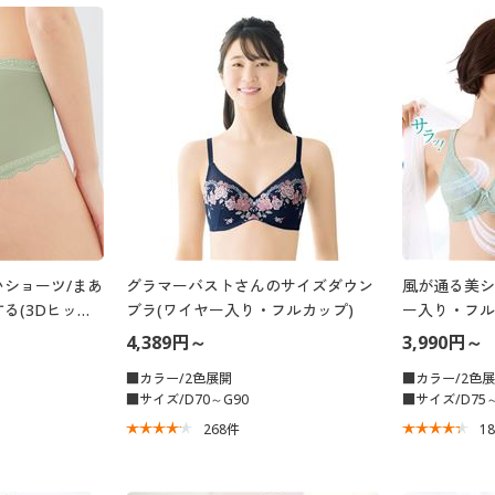
ショーツ/まあ
グラマーバストさんのサイズダウン
風が通る美シ
る(3Dヒップ)
ブラ(ワイヤー入り・フルカップ)
ー入り・フル
4,389円～
3,990円～
■カラー/2色展開
■カラー/2色
■サイズ/D70～G90
■サイズ/D75～
268
件
1