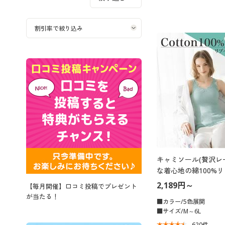
キャミソール(贅沢レ
な着心地の綿100%リ
2,189円～
【毎月開催】口コミ投稿でプレゼント
が当たる！
■カラー/5色展開
■サイズ/M～6L
620
件