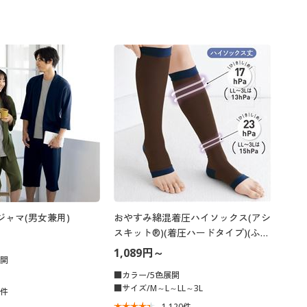
ジャマ(男女兼用)
おやすみ綿混着圧ハイソックス(アシ
スキット®)(着圧ハードタイプ)(ふく
らはぎ30～50cm対応)(日本製)
1,089円～
展開
■カラー/5色展開
■サイズ/M～L～LL～3L
1
件
1,120
件