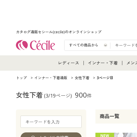
カタログ通販セシール(cecile)のオンラインショップ
レディース
インナー・下着
メン
レディース通販すべて
インナー・下着通販すべ
メン
トップ
インナー・下着通販
女性下着
3ページ目
レディースファッション
女性下着
メン
女性下着
900
(3/19ページ)
件
女性下着
メンズ下着
メン
商品一覧
ジュニア・ティーンズ下
NEW