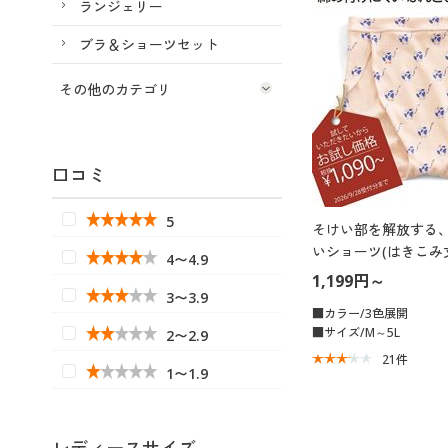
ランジェリー
ブラ＆ショーツセット
その他のカテゴリ
口コミ
5
そけい部を解放する
いショーツ(はきこみ
4〜4.9
ド)
1,199円～
3〜3.9
■カラー/3色展開
■サイズ/M～5L
2〜2.9
21
件
1〜1.9