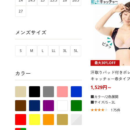
24
24.5
25
25.5
26
26.5
27
メンズサイズ
S
M
L
LL
3L
5L
最大30％OFF
汗取りパッド付きボレ
カラー
キャッチャー®タイプ
1,529円～
■カラー/2色展開
■サイズ/S～3L
175
件