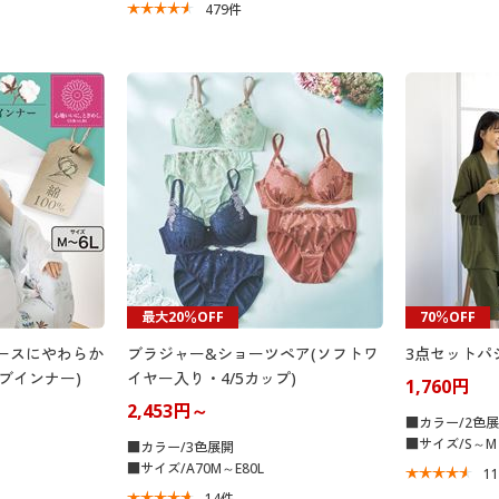
479
件
最大20％OFF
70％OFF
ースにやわらか
ブラジャー&ショーツペア(ソフトワ
3点セットパ
ブインナー)
イヤー入り・4/5カップ)
1,760円
2,453円～
■カラー/2色
■サイズ/S～M
■カラー/3色展開
■サイズ/A70M～E80L
1
14
件