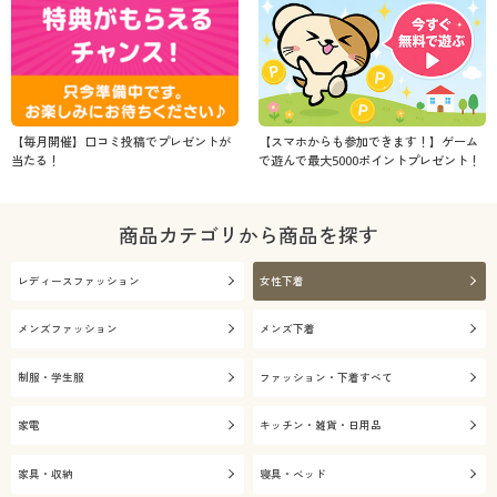
【毎月開催】口コミ投稿でプレゼントが
【スマホからも参加できます！】ゲーム
当たる！
で遊んで最大5000ポイントプレゼント！
商品カテゴリから商品を探す
レディースファッション
女性下着
メンズファッション
メンズ下着
制服・学生服
ファッション・下着すべて
家電
キッチン・雑貨・日用品
家具・収納
寝具・ベッド