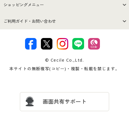
はじめての方へ
ご利用環境について
ショッピングメニュー
セシールご利用規約
プライバシーポリシー
商品カテゴリ
バーゲンセール
ご利用ガイド・お問い合わせ
特定商取引法に基づく表示
古物営業法に基づく表示
カタログ・チラシからのご注
デジタルカタログ
ご注文は
お届けは
文
著作権・商標について
会社案内
交換・返品は
お支払は
カタログ無料プレゼント
特集一覧
© Cecile Co.,Ltd.
会員登録・お客様情報変更に
お客様番号・パスワードをお
本サイトの無断複写(コピー)・複製・転載を禁じます。
プレゼント＆キャンペーン
サイトマップ
ついて
忘れの場合
サイズガイド
よくある質問とお問い合わせ
画面共有サポート