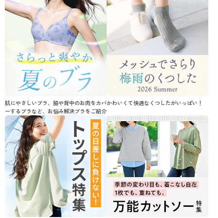
冬
～
円
絞込
解除する
閉じる
肌にやさしいブラ、脇や背中のお肉をカバ
かわいくて快適なくつしたがいっぱい！
ーするブラなど、お悩み解決ブラをご紹介