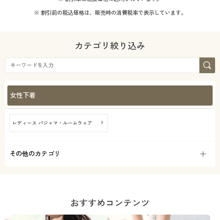
カタログ無料プレゼント
※ 割引前の税込価格は、販売時の消費税率で表示しています。
会員メニュー
キルティング
サテン
カテゴリ絞り込み
マイページ
リネン・麻
レザー
閲覧履歴
シフォン
スエード
女性下着
お気に入り
デニム
コーデュロイ
レディース パジャマ・ルームウェア
サポート
ファー・エコファー
ベロア
ご利用ガイド
その他のカテゴリ
機能・特徴
よくある質問とお問い合わせ
シーズン
ウォッシャブル(洗
おすすめコンテンツ
える)
価格