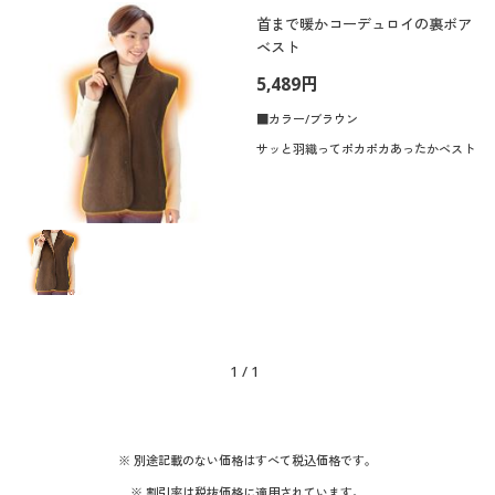
制服・スクール
美容・健康通販すべて
家具・収納
首まで暖かコーデュロイの裏ボア
キッチン・雑貨・日用品
カテゴリ
ベスト
5,489円
大きいサイズ
制服・スクールすべて
美容・健康・サプリメント
寝具・ベッド
■カラー/ブラウン
カラー
バーゲン
大きいサイズ通販すべて
制服・学生服
カーテン・ラグ・ファブリック
サッと羽織ってポカポカあったかベスト
詳細検索
バーゲンセール
大きいサイズ レディース服
ジュニア・ティーンズ下着
こだわり条件
素材
で絞り込む
商品カテゴリ一覧
シークレットセール
大きいサイズ レディース下着
ナイロン
コットン・綿100
カタログ
大きいサイズ メンズ
レース
ウール
1
/
1
カタログ・チラシからのご注文
大きいサイズ 事務・制服
フリース
スウェット
デジタルカタログ
※ 別途記載のない価格はすべて税込価格です。
シルク
ガーゼ
※ 割引率は税抜価格に適用されています。