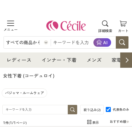
商品を探す
詳細検索
カート
レディース
インナー・下着
レディース通販すべて
レディース
インナー・下着
メンズ
家電・雑
メンズ
インナー・下着通販すべて
レディースファッション
女性下着
(コーデュロイ)
家電・雑貨
メンズ通販すべて
女性下着
女性下着
パジャマ・ルームウェア
寝具・インテリア・家具
家電・雑貨すべて
メンズファッション
メンズ下着
代表色のみ
絞り込み(
2
)
美容・健康
寝具・インテリア・家具通販すべて
家電
メンズ下着
ジュニア・ティーンズ下着
1
1
/
1
表示
件(
ページ)
在庫
在庫のある商品のみ表示