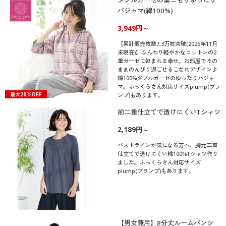
パジャマ(綿100%)
3,949円～
【累計販売枚数7.3万枚突破(2025年11月
末現在)】ふんわり軽やかなコットンの2
重ガーゼに包まれる幸せ。お部屋でその
ままのんびり過ごせるこなれデザイン♪
綿100%ダブルガーゼのゆったりパジャ
マ。ふっくらさん対応サイズplump(プラ
最大20％OFF
ンプ)もあります。
前二重仕立てで透けにくいTシャツ
2,189円～
バストラインが気になる方へ、胸元二重
仕立てで透けにくい綿100%Tシャツ作り
ました。ふっくらさん対応サイズ
plump(プランプ)もあります。
【男女兼用】8分丈ルームパンツ