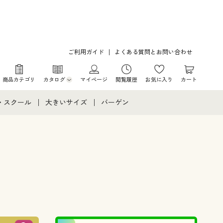
ご利用ガイド
よくある質問とお問い合わせ
商品カテゴリ
カタログ
マイページ
閲覧履歴
お気に入り
カート
カタログ・チラシからのご注文
・スクール
大きいサイズ
バーゲン
デジタルカタログ
て
・スクールすべて
大きいサイズ通販すべて
バーゲンセール
カタログ無料プレゼント
メント
・学生服
大きいサイズ レディース服
シークレットセール
ニア・ティーンズ下着
大きいサイズ レディース下着
大きいサイズ メンズ