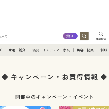
詳細検索
ズ
家電・雑貨
寝具・インテリア・家具
美容・健康
制服
て
ズ通販すべて
家電・雑貨すべて
寝具・インテリア・家具通販すべて
美容・健康通販すべ
制服
ズファッション
家電
家具・収納
美容・健康・サプリ
制服
◆ キャンペーン・お買得情報 ◆
ズ下着
キッチン・雑貨・日用品
寝具・ベッド
ジュ
開催中のキャンペーン・イベント
着
カーテン・ラグ・ファブリック