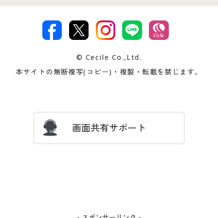
特定商取引法に基づく表示
古物営業法に基づく表示
カタログ・チラシからのご注
デジタルカタログ
ご注文は
お届けは
文
著作権・商標について
会社案内
交換・返品は
お支払は
カタログ無料プレゼント
特集一覧
© Cecile Co.,Ltd.
会員登録・お客様情報変更に
お客様番号・パスワードをお
本サイトの無断複写(コピー)・複製・転載を禁じます。
プレゼント＆キャンペーン
サイトマップ
ついて
忘れの場合
サイズガイド
よくある質問とお問い合わせ
画面共有サポート
- スポンサーリンク -