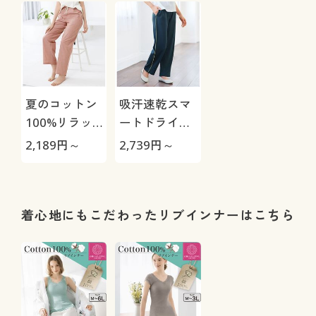
夏のコットン
吸汗速乾スマ
100%リラッ
ートドライ®
クスパンツ
パンツ(肌側メ
2,189
円～
2,739
円～
(10分丈)
ッシュ)
着心地にもこだわったリブインナーはこちら