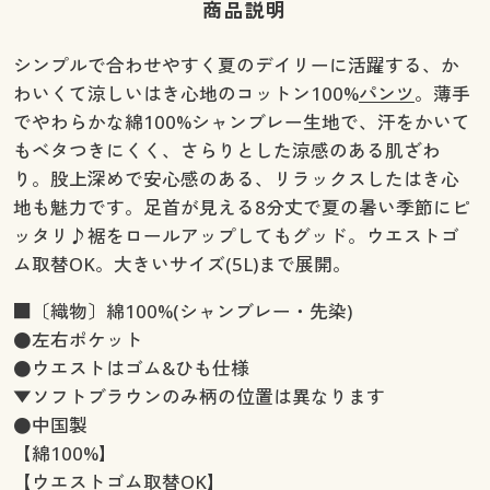
商品説明
シンプルで合わせやすく夏のデイリーに活躍する、か
わいくて涼しいはき心地のコットン100%
パンツ
。薄手
でやわらかな綿100%シャンブレー生地で、汗をかいて
もベタつきにくく、さらりとした涼感のある肌ざわ
り。股上深めで安心感のある、リラックスしたはき心
地も魅力です。足首が見える8分丈で夏の暑い季節にピ
ッタリ♪裾をロールアップしてもグッド。ウエストゴ
ム取替OK。大きいサイズ(5L)まで展開。
■〔織物〕綿100%(シャンブレー・先染)
●左右ポケット
●ウエストはゴム&ひも仕様
▼ソフトブラウンのみ柄の位置は異なります
●中国製
【綿100%】
【ウエストゴム取替OK】