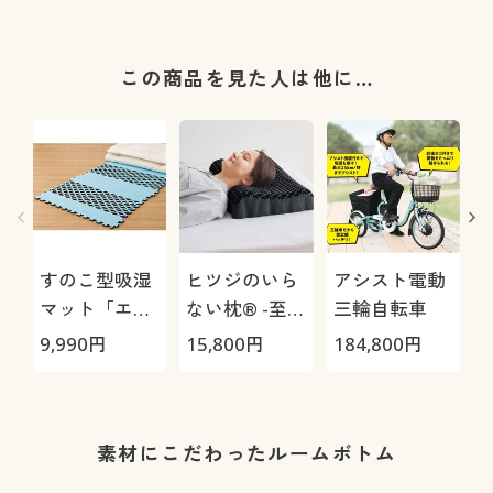
この商品を見た人は他に…
すのこ型吸湿
ヒツジのいら
アシスト電動
マット「エア
ない枕® -至
三輪自転車
ージョブ®」
極-
9,990
円
15,800
円
184,800
円
3
Max
1
素材にこだわったルームボトム