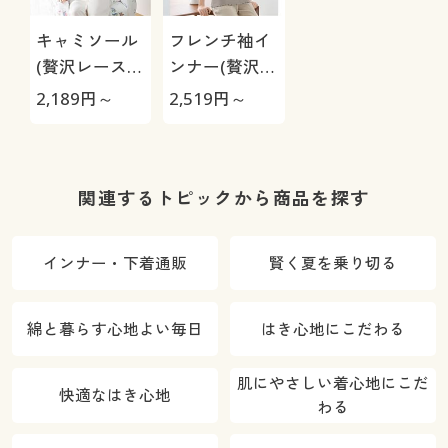
キャミソール
フレンチ袖イ
(贅沢レースに
ンナー(贅沢レ
やわらかな着
ースにやわら
2,189
円～
2,519
円～
心地の綿
かな着心地の
100%リブイ
綿100%リブ
ンナー)
インナー)
関連するトピックから商品を探す
インナー・下着通販
賢く夏を乗り切る
綿と暮らす心地よい毎日
はき心地にこだわる
肌にやさしい着心地にこだ
快適なはき心地
わる