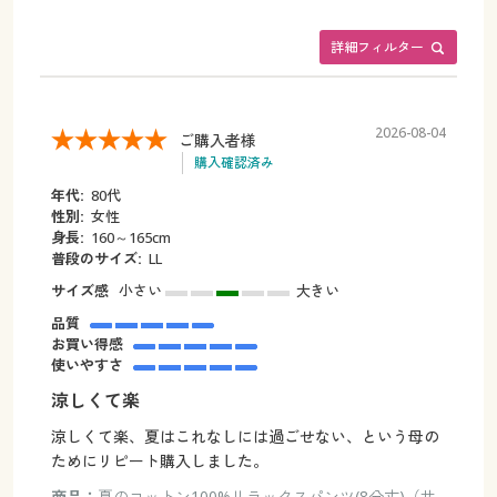
詳細フィルター
2026-08-04
ご購入者様
購入確認済み
年代:
80代
性別:
女性
身長:
160～165cm
普段のサイズ:
LL
サイズ感
小さい
大きい
品質
お買い得感
使いやすさ
涼しくて楽
涼しくて楽、夏はこれなしには過ごせない、という母の
ためにリピート購入しました。
商品：
夏のコットン100%リラックスパンツ(8分丈)（サ