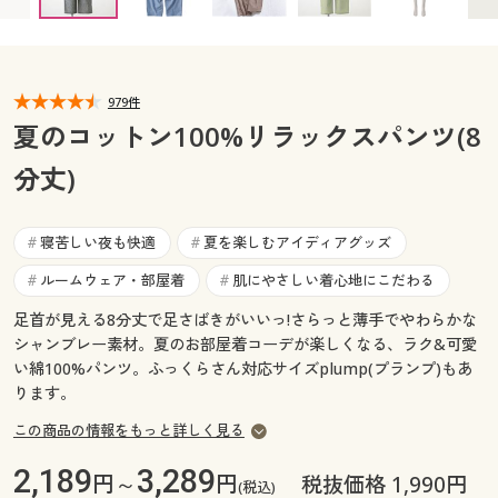
3L(85～93) △ 9月初旬入荷予定
カタログ無料プレゼント
5L(101～109) △ 9月初旬入荷予定
マイページ
会員メニュー
閲覧履歴
979件
マイページ
夏のコットン100%リラックスパンツ(8
お気に入り
分丈)
閲覧履歴
サポート
お気に入り
寝苦しい夜も快適
夏を楽しむアイディアグッズ
#
#
ご利用ガイド
ルームウェア・部屋着
肌にやさしい着心地にこだわる
#
#
サポート
足首が見える8分丈で足さばきがいいっ!さらっと薄手でやわらかな
よくある質問とお問い合わせ
ご利用ガイド
シャンブレー素材。夏のお部屋着コーデが楽しくなる、ラク&可愛
い綿100%パンツ。ふっくらさん対応サイズplump(プランプ)もあ
ります。
よくある質問とお問い合わせ
この商品の情報をもっと詳しく見る
2,189
3,289
円～
円
税抜価格 1,990円
(税込)