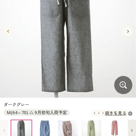
大きいサイズ
制服・スクールすべて
美容・健康・サプリメント
寝具・ベッド
制服・スクール
美容・健康通販すべて
家具・収納
キッチン・雑貨・日用品
バーゲン
大きいサイズ通販すべて
制服・学生服
カーテン・ラグ・ファブリック
大きいサイズ
制服・スクールすべて
美容・健康・サプリメント
寝具・ベッド
詳細検索
バーゲンセール
大きいサイズ レディース服
ジュニア・ティーンズ下着
バーゲン
大きいサイズ通販すべて
制服・学生服
カーテン・ラグ・ファブリック
商品カテゴリ一覧
シークレットセール
大きいサイズ レディース下着
詳細検索
バーゲンセール
大きいサイズ レディース服
ジュニア・ティーンズ下着
カタログ
大きいサイズ メンズ
商品カテゴリ一覧
シークレットセール
大きいサイズ レディース下着
カタログ・チラシからのご注文
カタログ
大きいサイズ 事務・制服
大きいサイズ メンズ
デジタルカタログ
カタログ・チラシからのご注文
ダークグレー
大きいサイズ 事務・制服
M(64～70) △ 9月初旬入荷予定
続きを見る
カタログ無料プレゼント
デジタルカタログ
L(69～77) △ 9月初旬入荷予定
LL(77～85) △ 9月初旬入荷予定
会員メニュー