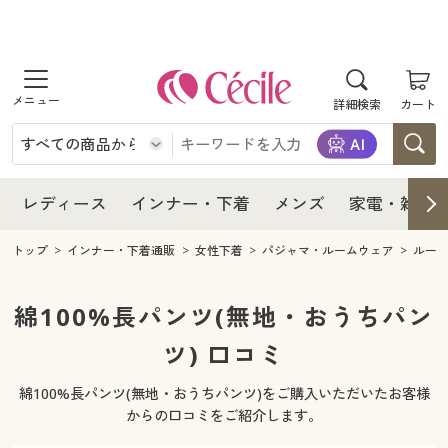
商品を探す
レディース
商品を探す
詳細検索
カート
インナー・下着
レディース通販すべて
レディース
メンズ
インナー・下着通販すべて
レディースファッション
インナー・下着
レディース通販すべて
レディース
インナー・下着
メンズ
家電・雑貨
家電・雑貨
メンズ通販すべて
女性下着
女性下着
メンズ
インナー・下着通販すべて
レディースファッション
トップ
インナー・下着通販
女性下着
パジャマ・ルームウェア
ルー
寝具・インテリア・家具
家電・雑貨すべて
メンズファッション
メンズ下着
家電・雑貨
メンズ通販すべて
女性下着
女性下着
綿100%長パンツ(無地・おうちパン
美容・健康
寝具・インテリア・家具通販すべて
ツ) 口コミ
家電
メンズ下着
ジュニア・ティーンズ下着
寝具・インテリア・家具
家電・雑貨すべて
メンズファッション
メンズ下着
綿100%長パンツ(無地・おうちパンツ)をご購入いただいたお客様
制服・スクール
美容・健康通販すべて
家具・収納
キッチン・雑貨・日用品
美容・健康
寝具・インテリア・家具通販すべて
家電
メンズ下着
からの口コミをご紹介します。
ジュニア・ティーンズ下着