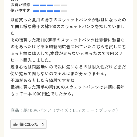
お買い得感
使いやすさ
以前買った夏用の薄手のスウェットパンツが駄目になったの
で同じ様な薄手の綿100のスウェットパンツを探していまし
た。
その後買った綿100薄手のスウェットパンツは非情に駄目な
のもあったけどある時新聞広告に出ていたこちらを試しにち
ょっと前に購入して,本数が足らないと思ったので今回又リ
ピート購入しました。
履き心地は問題無いので次に気になるのは耐久性だけどまだ
使い始めて間もないのでそれはまだ分かりません。
不満があるとしたら値段ですかね。
最初に買った薄手の綿100のスウェットパンツは非情に長年
もって一本1000円位でしたから。
商品：
綿100%パンツ（サイズ：LL / カラー：ブラック）
役に立った
0