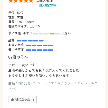
ご購入者様
購入確認済み
年代:
80代
性別:
女性
身長:
140～145cm
普段のサイズ:
上L 下M
サイズ感
小さい
大きい
品質
お買い得感
使いやすさ
87歳の母へ
リピート買いです
生地の感じがとても良く気に入ってくれました
もう少し丈が短いと尚いいなと思います
商品：
綿100%パンツ（サイズ：M / カラー：チャコールグ
レー）
役に立った
1