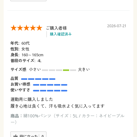
2026-07-21
ご購入者様
購入確認済み
年代:
60代
性別:
女性
身長:
160～165cm
普段のサイズ:
4L
サイズ感
小さい
大きい
品質
お買い得感
使いやすさ
運動用に購入しました
履き心地は良くて、汗も吸水よく気に入ってます
商品：
綿100%パンツ（サイズ：5L / カラー：ネイビーブル
ー）
役に立った
0