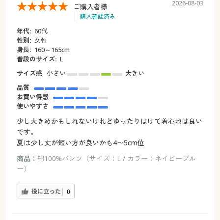
2026-08-03
ご購入者様
購入確認済み
年代:
60代
性別:
女性
身長:
160～165cm
普段のサイズ:
L
サイズ感
小さい
大きい
品質
お買い得感
使いやすさ
少し大きめかもしれないけれどゆったりはけて着心地は良い
です。
夏は少し丈が短い方が良いかも4〜5cm位
商品：
綿100%パンツ（サイズ：L / カラー：ネイビーブル
ー）
役に立った
0