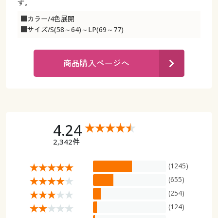
カタログ無料プレゼント
す。
マイページ
■カラー/4色展開
会員メニュー
■サイズ/S(58～64)～LP(69～77)
閲覧履歴
マイページ
商品購入ページへ
お気に入り
閲覧履歴
サポート
お気に入り
ご利用ガイド
4.24
サポート
2,342件
よくある質問とお問い合わせ
ご利用ガイド
(1245)
よくある質問とお問い合わせ
(655)
(254)
(124)