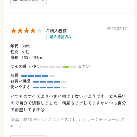
2026-07-17
ご購入者様
購入確認済み
年代:
60代
性別:
女性
身長:
150～155cm
サイズ感
小さい
大きい
品質
お買い得感
使いやすさ
いつものサイズより小さい物で丁度いいようです 丈も長い
ので自分で調整しました 何度もリピしてますかいつも自分
で調整してます😁
商品：
綿100%パンツ（サイズ：LL / カラー：チャコールグ
レー）