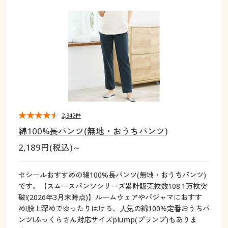
大きいサイズ
制服・スクールすべて
美容・健康・サプリメント
寝具・ベッド
制服・スクール
美容・健康通販すべて
家具・収納
キッチン・雑貨・日用品
バーゲン
大きいサイズ通販すべて
制服・学生服
カーテン・ラグ・ファブリック
大きいサイズ
制服・スクールすべて
美容・健康・サプリメント
寝具・ベッド
詳細検索
バーゲンセール
大きいサイズ レディース服
ジュニア・ティーンズ下着
バーゲン
大きいサイズ通販すべて
制服・学生服
カーテン・ラグ・ファブリック
商品カテゴリ一覧
シークレットセール
大きいサイズ レディース下着
詳細検索
バーゲンセール
大きいサイズ レディース服
ジュニア・ティーンズ下着
カタログ
2,342件
大きいサイズ メンズ
商品カテゴリ一覧
シークレットセール
大きいサイズ レディース下着
綿100%長パンツ(無地・おうちパンツ)
カタログ・チラシからのご注文
2,189円(税込)～
カタログ
大きいサイズ 事務・制服
大きいサイズ メンズ
デジタルカタログ
カタログ・チラシからのご注文
セシールおすすめの綿100%長パンツ(無地・おうちパンツ)
大きいサイズ 事務・制服
です。【スムースパンツシリーズ累計販売枚数108.1万枚突
カタログ無料プレゼント
破!(2026年3月末時点)】ルームウェアやパジャマにおすす
デジタルカタログ
め!股上深めでゆったりはける、人気の綿100%定番おうちパ
ンツ!ふっくらさん対応サイズplump(プランプ)もありま
会員メニュー