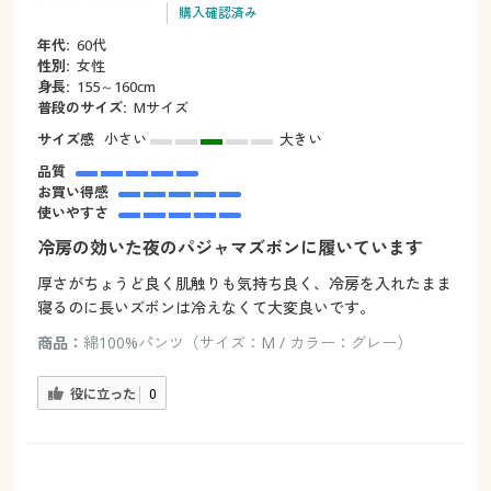
購入確認済み
年代:
60代
性別:
女性
身長:
155～160cm
普段のサイズ:
Mサイズ
サイズ感
小さい
大きい
品質
お買い得感
使いやすさ
冷房の効いた夜のパジャマズボンに履いています
厚さがちょうど良く肌触りも気持ち良く、冷房を入れたまま
寝るのに長いズボンは冷えなくて大変良いです。
商品：
綿100%パンツ（サイズ：M / カラー：グレー）
役に立った
0