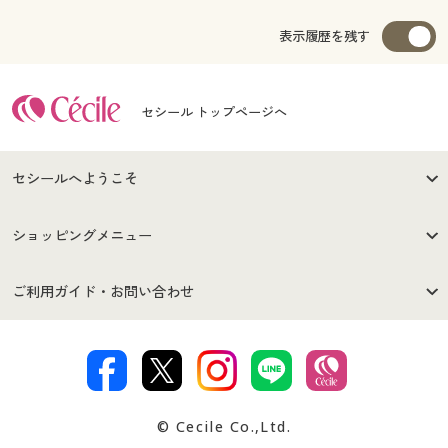
表示履歴を残す
セシール トップページへ
セシールへようこそ
はじめての方へ
ご利用環境について
ショッピングメニュー
セシールご利用規約
プライバシーポリシー
商品カテゴリ
バーゲンセール
ご利用ガイド・お問い合わせ
特定商取引法に基づく表示
古物営業法に基づく表示
カタログ・チラシからのご注
デジタルカタログ
ご注文は
お届けは
文
著作権・商標について
会社案内
交換・返品は
お支払は
カタログ無料プレゼント
特集一覧
© Cecile Co.,Ltd.
会員登録・お客様情報変更に
お客様番号・パスワードをお