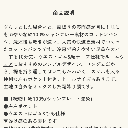
商品説明
さらっとした風合いと、霜降りの表面感が目にも肌に
も涼やかな綿100%シャンブレー素材のコットンパン
ツ。洗濯後も乾きが速い、人気の快適夏素材でつくっ
たコットンパンツです。冷房で冷えやすい足首をカバ
ーする10分丈。ウエストゴム&綾テープ仕様で
ルームウ
ェア
におすすめのシンプルデザイン。ロング丈だか
ら、裾を折り返してはいてもかわいく、スマホも入る
便利な左右ポケット付き。トールサイズもあります。
生地は白糸をミックスした霜降り調です。
■〔織物〕綿100%(シャンブレー・先染)
●左右ポケット
●ウエストはゴム&ひも仕様
▼透け感のある素材です