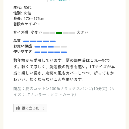
年代:
50代
性別:
女性
身長:
170～175cm
普段のサイズ:
L
サイズ感
小さい
大きい
品質
お買い得感
使いやすさ
数年前から愛用しています。夏の部屋着はこれ一択で
す。軽くて涼しく、洗濯後の乾きも速い。LTサイズが本
当に嬉しい長さ、冷房の風もカバーしつつ、折ってもか
わいい。なくならないことを願います。
商品：
夏のコットン100%リラックスパンツ(10分丈)（サ
イズ：LT / カラー：ソフトカーキ）
役に立った
0