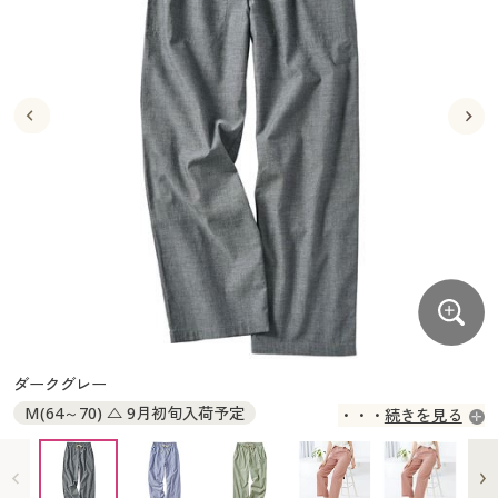
大きいサイズ
制服・スクールすべて
美容・健康・サプリメント
寝具・ベッド
制服・スクール
美容・健康通販すべて
家具・収納
キッチン・雑貨・日用品
バーゲン
大きいサイズ通販すべて
制服・学生服
カーテン・ラグ・ファブリック
大きいサイズ
制服・スクールすべて
美容・健康・サプリメント
寝具・ベッド
詳細検索
バーゲンセール
大きいサイズ レディース服
ジュニア・ティーンズ下着
バーゲン
大きいサイズ通販すべて
制服・学生服
カーテン・ラグ・ファブリック
商品カテゴリ一覧
シークレットセール
大きいサイズ レディース下着
詳細検索
バーゲンセール
大きいサイズ レディース服
ジュニア・ティーンズ下着
カタログ
大きいサイズ メンズ
商品カテゴリ一覧
シークレットセール
大きいサイズ レディース下着
カタログ・チラシからのご注文
カタログ
大きいサイズ 事務・制服
大きいサイズ メンズ
デジタルカタログ
カタログ・チラシからのご注文
ダークグレー
大きいサイズ 事務・制服
M(64～70) △ 9月初旬入荷予定
続きを見る
カタログ無料プレゼント
デジタルカタログ
L(69～77) △ 9月初旬入荷予定
LL(77～85) ◎ 在庫あり
3L(85～93) ◎ 在庫あり
5L(101～109) ◎ 在庫あり
会員メニュー