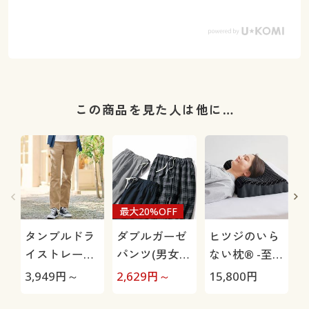
この商品を見た人は他に…
最大20%OFF
タンブルドラ
ダブルガーゼ
ヒツジのいら
イストレート
パンツ(男女兼
ない枕® -至
パンツ(ストレ
用)
極-
3,949
円～
2,629
円～
15,800
円
1
ッチ・乾燥機
OK・毎日パン