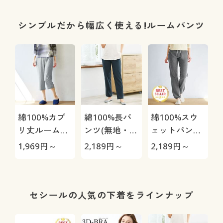
ツ・綿混・UV
カット・静電
シンプルだから幅広く使える!ルームパンツ
気がたまりに
くい)
綿100%カプ
綿100%長パ
綿100%スウ
リ丈ルームパ
ンツ(無地・お
ェットパンツ
ンツ(無地・膝
うちパンツ)
(無地・ルーム
1,969
円～
2,189
円～
2,189
円～
下丈)
パンツ)
セシールの人気の下着をラインナップ