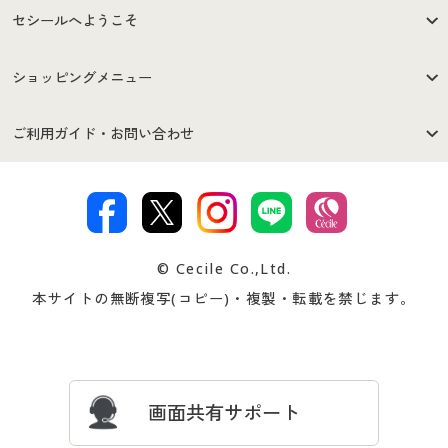
セシールへようこそ
はじめての方へ
ご利用環境について
ショッピングメニュー
セシールご利用規約
プライバシーポリシー
商品カテゴリ
バーゲンセール
ご利用ガイド・お問い合わせ
特定商取引法に基づく表示
古物営業法に基づく表示
カタログ・チラシからのご注
デジタルカタログ
ご注文は
お届けは
文
著作権・商標について
会社案内
交換・返品は
お支払は
カタログ無料プレゼント
特集一覧
© Cecile Co.,Ltd.
会員登録・お客様情報変更に
お客様番号・パスワードをお
本サイトの無断複写(コピー)・複製・転載を禁じます。
プレゼント＆キャンペーン
サイトマップ
ついて
忘れの場合
サイズガイド
よくある質問とお問い合わせ
カラー・サイズを選択しカートに入れる
画面共有サポート