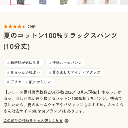
LT(69～77) △ 9月初旬入荷予定
カタログ無料プレゼント
マイページ
会員メニュー
閲覧履歴
746件
マイページ
夏のコットン100%リラックスパンツ
お気に入り
(10分丈)
閲覧履歴
サポート
お気に入り
敏感肌が気になる
快適ルームパンツ
#
#
ご利用ガイド
さらっと心地よい
夏を楽しむアイディアグッズ
#
#
サポート
デリケート肌にやさしい
#
よくある質問とお問い合わせ
ご利用ガイド
【シリーズ累計販売枚数27.4万枚(2026年3月末現在)】さらっ、か
るっ、涼しい風が通り抜けるコットン100%おうちパンツ。快適で
よくある質問とお問い合わせ
涼しいから、夏のルームウェアやパジャマにもおすすめ。ふっくら
さん対応サイズplump(プランプ)もあります。
この商品の情報をもっと詳しく見る