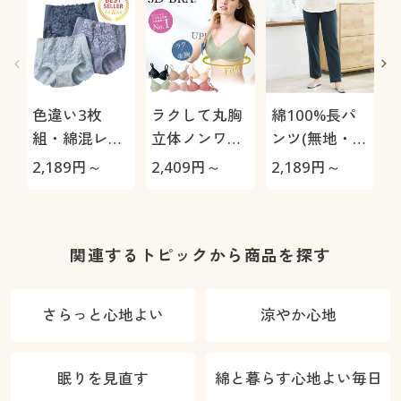
色違い3枚
ラクして丸胸
綿100%長パ
組・綿混レー
立体ノンワイ
ンツ(無地・お
シィショーツ
ヤー3Dブラ
うちパンツ)
2,189
円～
2,409
円～
2,189
円～
1
(ストレッチ)
®(スタンダー
(はきこみ丈ス
ドタイプ)(ノ
タンダード)
ンワイヤー・
3/4モールド
関連するトピックから商品を探す
カップ)(サー
ドウェーブブ
さらっと心地よい
涼やか心地
ラ)
眠りを見直す
綿と暮らす心地よい毎日