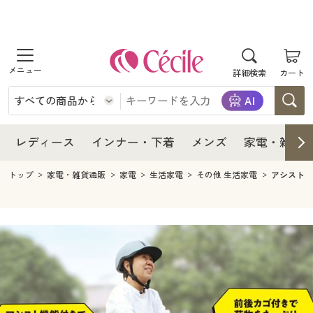
商品を探す
レディース
商品を探す
詳細検索
カート
インナー・下着
レディース通販すべて
レディース
メンズ
インナー・下着通販すべて
レディースファッション
インナー・下着
レディース通販すべて
レディース
インナー・下着
メンズ
家電・雑貨
家電・雑貨
メンズ通販すべて
女性下着
女性下着
メンズ
インナー・下着通販すべて
レディースファッション
トップ
家電・雑貨通販
家電
生活家電
その他 生活家電
アシスト電
寝具・インテリア・家具
家電・雑貨すべて
メンズファッション
メンズ下着
家電・雑貨
メンズ通販すべて
女性下着
女性下着
美容・健康
寝具・インテリア・家具通販すべて
家電
メンズ下着
ジュニア・ティーンズ下着
寝具・インテリア・家具
家電・雑貨すべて
メンズファッション
メンズ下着
制服・スクール
美容・健康通販すべて
家具・収納
キッチン・雑貨・日用品
美容・健康
寝具・インテリア・家具通販すべて
家電
メンズ下着
ジュニア・ティーンズ下着