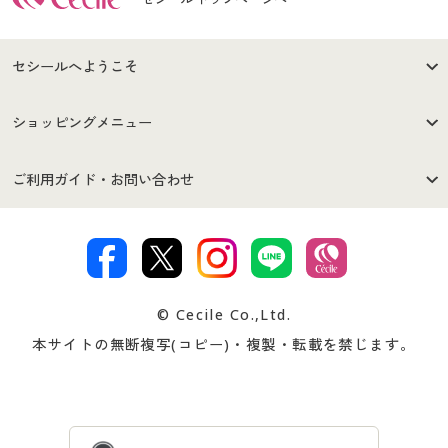
セシールへようこそ
はじめての方へ
ご利用環境について
ショッピングメニュー
セシールご利用規約
プライバシーポリシー
商品カテゴリ
バーゲンセール
ご利用ガイド・お問い合わせ
特定商取引法に基づく表示
古物営業法に基づく表示
カタログ・チラシからのご注
デジタルカタログ
ご注文は
お届けは
文
著作権・商標について
会社案内
交換・返品は
お支払は
カタログ無料プレゼント
特集一覧
© Cecile Co.,Ltd.
会員登録・お客様情報変更に
お客様番号・パスワードをお
本サイトの無断複写(コピー)・複製・転載を禁じます。
プレゼント＆キャンペーン
サイトマップ
ついて
忘れの場合
サイズガイド
よくある質問とお問い合わせ