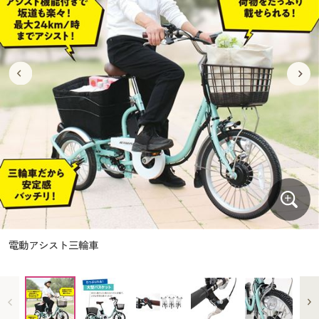
大きいサイズ
制服・スクールすべて
美容・健康・サプリメント
寝具・ベッド
制服・スクール
美容・健康通販すべて
家具・収納
キッチン・雑貨・日用品
バーゲン
大きいサイズ通販すべて
制服・学生服
カーテン・ラグ・ファブリック
大きいサイズ
制服・スクールすべて
美容・健康・サプリメント
寝具・ベッド
詳細検索
バーゲンセール
大きいサイズ レディース服
ジュニア・ティーンズ下着
バーゲン
大きいサイズ通販すべて
制服・学生服
カーテン・ラグ・ファブリック
商品カテゴリ一覧
シークレットセール
大きいサイズ レディース下着
詳細検索
バーゲンセール
大きいサイズ レディース服
ジュニア・ティーンズ下着
カタログ
大きいサイズ メンズ
商品カテゴリ一覧
シークレットセール
大きいサイズ レディース下着
カタログ・チラシからのご注文
カタログ
大きいサイズ 事務・制服
大きいサイズ メンズ
デジタルカタログ
カタログ・チラシからのご注文
電動アシスト三輪車
大きいサイズ 事務・制服
カタログ無料プレゼント
デジタルカタログ
会員メニュー