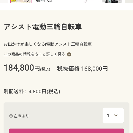
カタログ無料プレゼント
マイページ
会員メニュー
アシスト電動三輪自転車
閲覧履歴
マイページ
お気に入り
お出かけが楽しくなる!電動アシスト三輪自転車
閲覧履歴
この商品の情報をもっと詳しく見る
サポート
お気に入り
184,800
円
税抜価格 168,000円
(税込)
ご利用ガイド
サポート
よくある質問とお問い合わせ
別配送料 :
4,800
円(税込)
ご利用ガイド
よくある質問とお問い合わせ
◎ 在庫あり