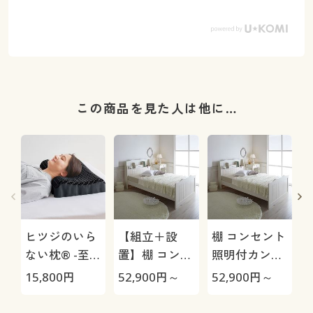
この商品を見た人は他に…
ヒツジのいら
【組立＋設
棚 コンセント
ない枕® -至
置】棚 コンセ
照明付カント
極-
ント 照明付カ
リー調お姫様
15,800
円
52,900
円～
52,900
円～
4
ントリー調お
ベッド
姫様ベッド
さ