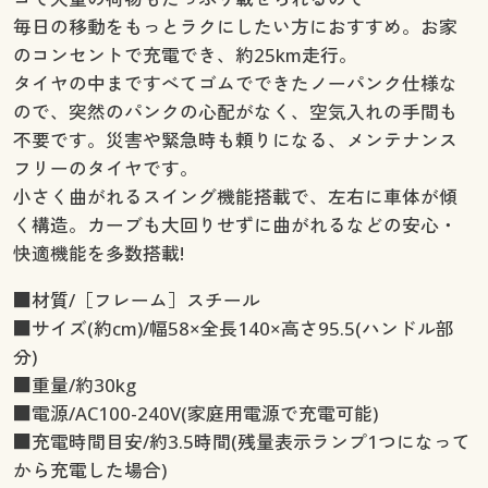
毎日の移動をもっとラクにしたい方におすすめ。お家
のコンセントで充電でき、約25km走行。
タイヤの中まですべてゴムでできたノーパンク仕様な
ので、突然のパンクの心配がなく、空気入れの手間も
不要です。災害や緊急時も頼りになる、メンテナンス
フリーのタイヤです。
小さく曲がれるスイング機能搭載で、左右に車体が傾
く構造。カーブも大回りせずに曲がれるなどの安心・
快適機能を多数搭載!
■材質/［フレーム］スチール
■サイズ(約cm)/幅58×全長140×高さ95.5(ハンドル部
分)
■重量/約30kg
■電源/AC100-240V(家庭用電源で充電可能)
■充電時間目安/約3.5時間(残量表示ランプ1つになって
から充電した場合)