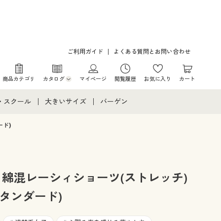
ご利用ガイド
よくある質問とお問い合わせ
商品カテゴリ
カタログ
マイページ
閲覧履歴
お気に入り
カート
カタログ・チラシからのご注文
・スクール
大きいサイズ
バーゲン
デジタルカタログ
て
・スクールすべて
大きいサイズ通販すべて
バーゲンセール
ド)
カタログ無料プレゼント
メント
・学生服
大きいサイズ レディース服
シークレットセール
ニア・ティーンズ下着
大きいサイズ レディース下着
・綿混レーシィショーツ(ストレッチ)
タンダード)
大きいサイズ メンズ