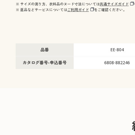
※ サイズの測り方、衣料品のヌード寸法については
共通サイズガイド
※ 返品などサービスについては
ご利用ガイド
をご確認ください。
品番
EE-804
カタログ番号-申込番号
6808-882246