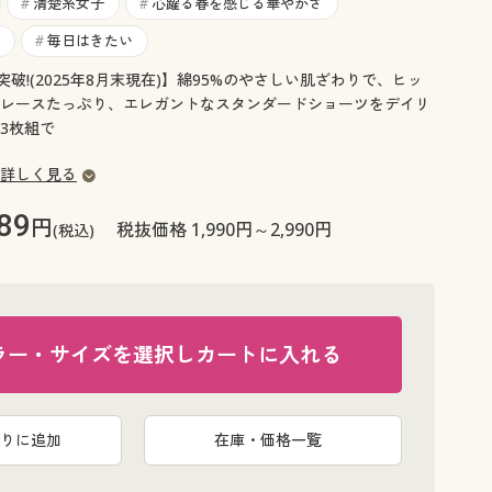
大きいサイズ 事務・制服
清楚系女子
心躍る春を感じる華やかさ
#
#
毎日はきたい
#
突破!(2025年8月末現在)】綿95%のやさしい肌ざわりで、ヒッ
レースたっぷり、エレガントなスタンダードショーツをデイリ
3枚組で
詳しく見る
89
円
税抜価格 1,990円～2,990円
(税込)
ラー・サイズを選択しカートに入れる
りに追加
在庫・価格一覧
AO(ベージュ