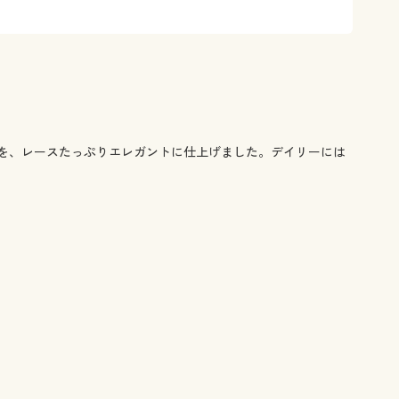
杢)
■サイズ/5L
ツを、レースたっぷりエレガントに仕上げました。デイリーには