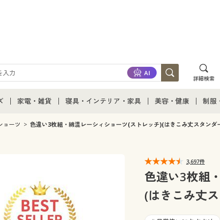
詳細検索
ズ
家電・雑貨
寝具・インテリア・家具
美容・健康
制服
て
ズ通販すべて
家電・雑貨すべて
寝具・インテリア・家具通販すべて
美容・健康通販すべ
制服
ショーツ
色違い3枚組・綿混レーシィショーツ(ストレッチ)(はきこみ丈スタンダー
ズファッション
家電
家具・収納
美容・健康・サプリ
制服
3,697件
ズ下着
キッチン・雑貨・日用品
寝具・ベッド
ジュ
色違い3枚組
(はきこみ丈ス
着
カーテン・ラグ・ファブリック