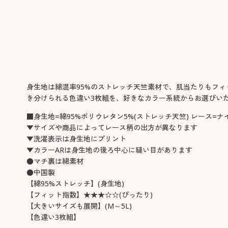
身生地は綿混率95%のストレッチ天竺素材で、肌当たりもフ
き分けられる色違い3枚組を、好きなカラー系統からお選びいた
■身生地=綿95%ポリウレタン5%(ストレッチ天竺) レース=
▼サイズや商品によってレース柄の出方が異なります
▼洗濯表示は身生地にプリント
▼カラーARは身生地の後ろ中心に縫い目があります
●マチ裏は綿素材
●中国製
【綿95%ストレッチ】(身生地)
【フィット指数】★★★☆☆(ぴったり)
【大きいサイズも展開】(M～5L)
【色違い3枚組】