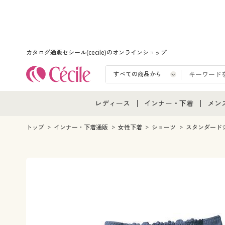
カタログ通販セシール(cecile)のオンラインショップ
レディース
インナー・下着
メン
レディース通販すべて
インナー・下着通販すべ
メン
トップ
インナー・下着通販
女性下着
ショーツ
スタンダード
レディースファッション
女性下着
メン
女性下着
メンズ下着
メン
ジュニア・ティーンズ下