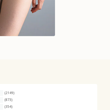
(2149)
(873)
(354)