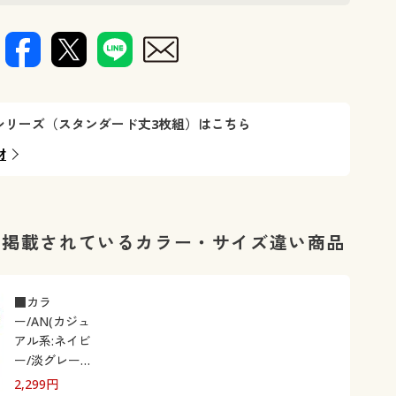
シリーズ（スタンダード丈3枚組）はこちら
材
に掲載されているカラー・サイズ違い商品
■カラ
ー/AN(カジュ
アル系:ネイビ
ー/淡グレー
杢/濃グレー
2,299
円