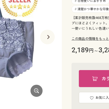
日常使いにおすすめ
#
清楚かつ華やかな印象
#
【累計販売枚数468万枚
プにほどよくフィット。
ー使いにうれしい色違い
この商品の情報をもっと
2,189
3,2
円～
カ
お気に入
AK(パステル系)