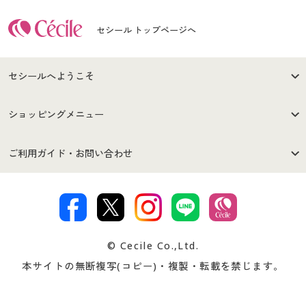
セシール トップページへ
セシールへようこそ
はじめての方へ
ご利用環境について
ショッピングメニュー
セシールご利用規約
プライバシーポリシー
商品カテゴリ
バーゲンセール
ご利用ガイド・お問い合わせ
特定商取引法に基づく表示
古物営業法に基づく表示
カタログ・チラシからのご注
デジタルカタログ
ご注文は
お届けは
文
著作権・商標について
会社案内
交換・返品は
お支払は
カタログ無料プレゼント
特集一覧
© Cecile Co.,Ltd.
会員登録・お客様情報変更に
お客様番号・パスワードをお
本サイトの無断複写(コピー)・複製・転載を禁じます。
プレゼント＆キャンペーン
サイトマップ
ついて
忘れの場合
サイズガイド
よくある質問とお問い合わせ