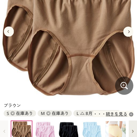
大きいサイズ
制服・スクールすべて
美容・健康・サプリメント
寝具・ベッド
制服・スクール
美容・健康通販すべて
家具・収納
キッチン・雑貨・日用品
バーゲン
大きいサイズ通販すべて
制服・学生服
カーテン・ラグ・ファブリック
大きいサイズ
制服・スクールすべて
美容・健康・サプリメント
寝具・ベッド
詳細検索
バーゲンセール
大きいサイズ レディース服
ジュニア・ティーンズ下着
バーゲン
大きいサイズ通販すべて
制服・学生服
カーテン・ラグ・ファブリック
商品カテゴリ一覧
シークレットセール
大きいサイズ レディース下着
詳細検索
バーゲンセール
大きいサイズ レディース服
ジュニア・ティーンズ下着
カタログ
大きいサイズ メンズ
商品カテゴリ一覧
シークレットセール
大きいサイズ レディース下着
カタログ・チラシからのご注文
カタログ
大きいサイズ 事務・制服
大きいサイズ メンズ
デジタルカタログ
カタログ・チラシからのご注文
ブラウン
大きいサイズ 事務・制服
S ◎ 在庫あり
M ◎ 在庫あり
L △ 8月下旬入荷予定
続きを見る
カタログ無料プレゼント
デジタルカタログ
LL △ 8月下旬入荷予定
3L ◎ 在庫あり
会員メニュー