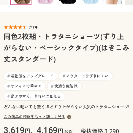
カタログ無料プレゼント
マイページ
会員メニュー
閲覧履歴
741件
マイページ
同色2枚組・トラタニショーツ(ずり上
お気に入り
がらない・ベーシックタイプ)(はきこみ
閲覧履歴
丈スタンダード)
サポート
お気に入り
ご利用ガイド
通勤服をアップグレード
アウターにひびきにくい
#
#
サポート
オフィスで華やぐ
快適な機能派
#
#
よくある質問とお問い合わせ
ご利用ガイド
動きやすく、きれいに見える
#
どんなに動いても驚くほどずり上がらない人気のトラタニショーツ!
よくある質問とお問い合わせ
この商品の情報をもっと詳しく見る
3,619
4,169
円、
円
税抜価格 3,290
(税込)