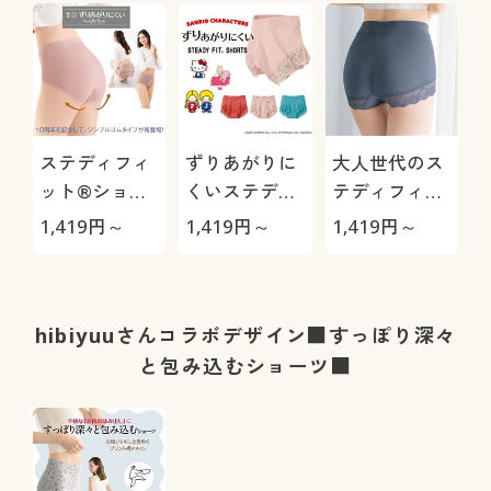
ラ)
ステディフィ
ずりあがりに
大人世代のス
ット®ショー
くいステディ
テディフィッ
ツ(はきこみ丈
フィット®シ
ト®ショーツ
1,419
円～
1,419
円～
1,419
円～
深め・シンプ
ョーツ(綿混・
(はきこみ丈深
ルゴムタイプ)
足口レース・
め)
はきこみ丈浅
め)
hibiyuuさんコラボデザイン■すっぽり深々
と包み込むショーツ■