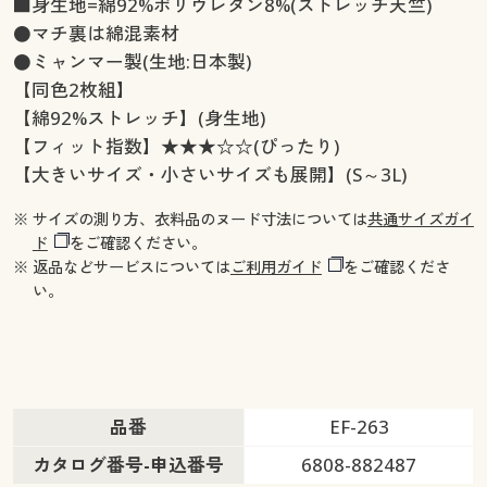
■身生地=綿92%ポリウレタン8%(ストレッチ天竺)
●マチ裏は綿混素材
●ミャンマー製(生地:日本製)
【同色2枚組】
【綿92%ストレッチ】(身生地)
【フィット指数】★★★☆☆(ぴったり)
【大きいサイズ・小さいサイズも展開】(S～3L)
※ サイズの測り方、衣料品のヌード寸法については
共通サイズガイ
ド
をご確認ください。
※ 返品などサービスについては
ご利用ガイド
をご確認くださ
い。
品番
EF-263
カタログ番号-申込番号
6808-882487