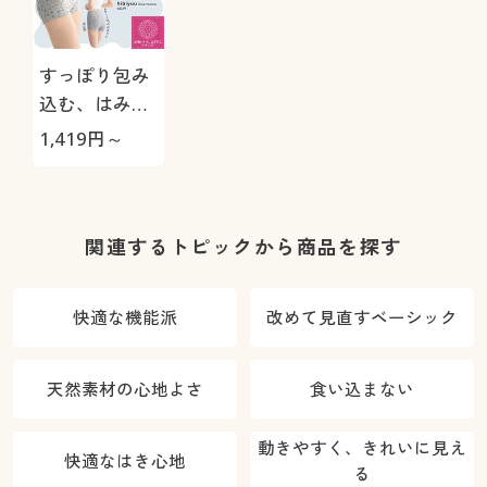
すっぽり包み
込む、はみ出
しにくいショ
1,419
円～
ーツ(はきこみ
丈深め)
関連するトピックから商品を探す
快適な機能派
改めて見直すベーシック
天然素材の心地よさ
食い込まない
動きやすく、きれいに見え
快適なはき心地
る