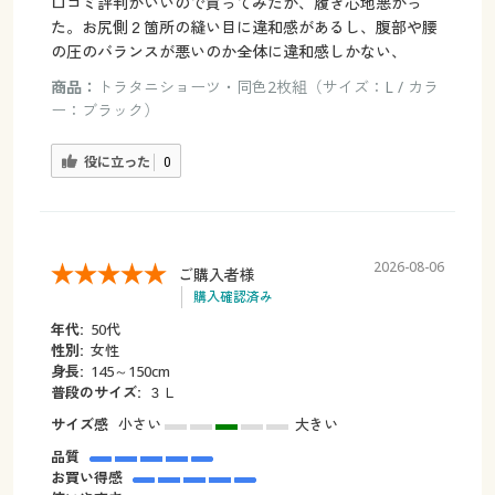
口コミ評判がいいので買ってみたが、履き心地悪かっ
た。お尻側２箇所の縫い目に違和感があるし、腹部や腰
の圧のバランスが悪いのか全体に違和感しかない、
商品：
トラタニショーツ・同色2枚組（サイズ：L / カラ
ー：ブラック）
役に立った
0
2026-08-06
ご購入者様
購入確認済み
年代:
50代
性別:
女性
身長:
145～150cm
普段のサイズ:
３Ｌ
サイズ感
小さい
大きい
品質
お買い得感