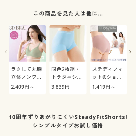
この商品を見た人は他に…
ラクして丸胸
同色2枚組・
ステディフィ
立体ノンワイ
トラタニショ
ット®ショー
ヤー3Dブラ
ーツ(ずり上が
ツ(はきこみ丈
2,409
円～
3,839
円
1,419
円～
8
®(スタンダー
らない)(立体
深め・シンプ
ドタイプ)(ノ
裁断・綿混・
ルゴムタイプ)
ンワイヤー・
1分丈)(はきこ
3/4モールド
み丈深め)
10周年ずりあがりにくいSteadyFitShorts!
カップ)(サー
シンプルタイプお試し価格
ドウェーブブ