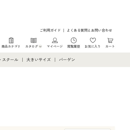
ご利用ガイド
よくある質問とお問い合わせ
商品カテゴリ
カタログ
マイページ
閲覧履歴
お気に入り
カート
カタログ・チラシからのご注文
・スクール
大きいサイズ
バーゲン
デジタルカタログ
て
・スクールすべて
大きいサイズ通販すべて
バーゲンセール
カタログ無料プレゼント
メント
・学生服
大きいサイズ レディース服
シークレットセール
ニア・ティーンズ下着
大きいサイズ レディース下着
大きいサイズ メンズ