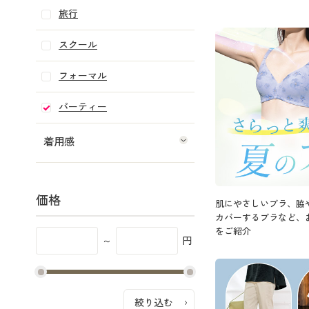
旅行
スクール
フォーマル
パーティー
着用感
価格
肌にやさしいブラ、脇
カバーするブラなど、
をご紹介
～
円