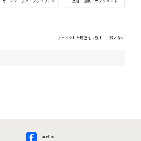
カーテン・ラグ・ファブリック
美容・健康・サプリメント
チェックした履歴を：
残す
残さない
facebook