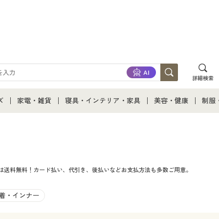
詳細検索
ズ
家電・雑貨
寝具・インテリア・家具
美容・健康
制服
て
ズ通販すべて
家電・雑貨すべて
寝具・インテリア・家具通販すべて
美容・健康通販すべ
制服
ズファッション
家電
家具・収納
美容・健康・サプリ
制服
文は送料無料！カード払い、代引き、後払いなどお支払方法も多数ご用意。
ズ下着
キッチン・雑貨・日用品
寝具・ベッド
ジュ
着
カーテン・ラグ・ファブリック
着・インナー