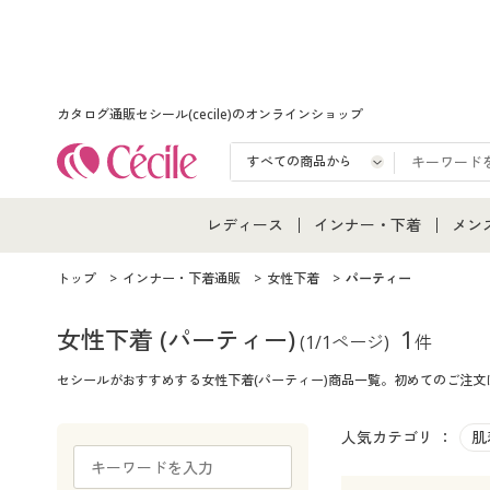
カタログ通販セシール(cecile)のオンラインショップ
レディース
インナー・下着
メン
レディース通販すべて
インナー・下着通販すべ
メン
トップ
インナー・下着通販
女性下着
パーティー
レディースファッション
女性下着
メン
女性下着
(パーティー)
1
(1/1ページ)
件
セシールがおすすめする女性下着(パーティー)商品一覧。初めてのご注
女性下着
メンズ下着
メン
ジュニア・ティーンズ下
人気カテゴリ ：
肌