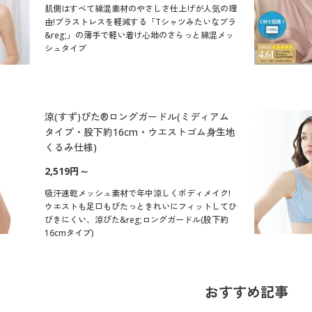
肌側はすべて綿混素材のやさしさ仕上げが人気の理
由!ブラストレスを軽減する「Tシャツみたいなブラ
&reg;」の薄手で軽い着け心地のさらっと綿混メッ
シュタイプ
涼(すず)ぴた®ロングガードル(ミディアム
タイプ・股下約16cm・ウエストゴム身生地
くるみ仕様)
2,519円～
吸汗速乾メッシュ素材で年中涼しくボディメイク!
ウエストも足口もぴたっときれいにフィットしてひ
びきにくい、涼ぴた&reg;ロングガードル(股下約
16cmタイプ)
おすすめ記事