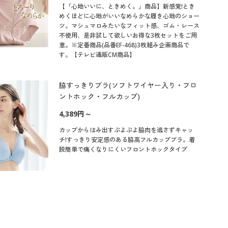
【「心地いいに、ときめく。」商品】新感覚!とき
めくほどに心地がいいなめらかな履き心地のショー
ツ。マシュマロみたいなフィット感、ゴム・レース
不使用、是非試して欲しいお得な3枚セットをご用
意。※定番商品(品番EF-468)3枚組み企画商品で
す。【テレビ通販CM商品】
脇すっきりブラ(ソフトワイヤー入り・フロ
ントホック・フルカップ)
4,389円～
カップからはみ出すぷよぷよ脇肉を逃さずキャッ
チ!すっきり安定感のある脇高フルカップブラ。着
脱簡単で痛くなりにくいフロントホックタイプ