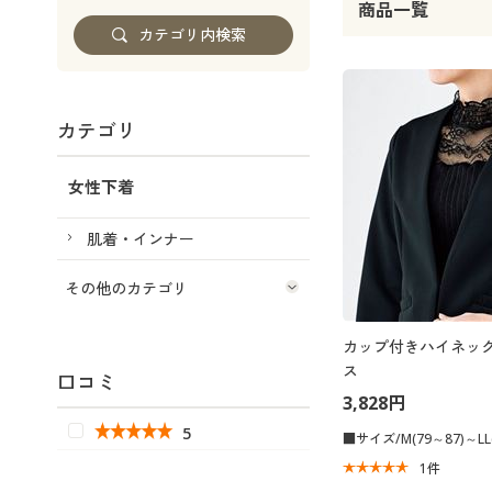
商品一覧
カテゴリ
女性下着
肌着・インナー
その他のカテゴリ
カップ付きハイネッ
ス
口コミ
3,828円
5
■サイズ/M(79～87)～LL(
1
件