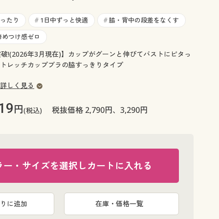
大きいサイズ 事務・制服
ったり
1日中ずっと快適
脇・背中の段差をなくす
#
#
締めつけ感ゼロ
破!(2026年3月現在)】カップがグーンと伸びてバストにピタっ
トレッチカップブラの脇すっきりタイプ
詳しく見る
19
円
税抜価格 2,790円、3,290円
(税込)
ラー・サイズを選択しカートに入れる
りに追加
在庫・価格一覧
B(ペールモ