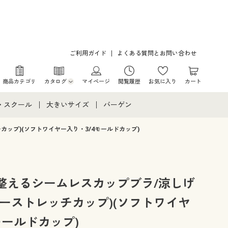
ご利用ガイド
よくある質問とお問い合わせ
商品カテゴリ
カタログ
マイページ
閲覧履歴
お気に入り
カート
カタログ・チラシからのご注文
・スクール
大きいサイズ
バーゲン
デジタルカタログ
て
・スクールすべて
大きいサイズ通販すべて
バーゲンセール
ップ)(ソフトワイヤー入り・3/4モールドカップ)
カタログ無料プレゼント
メント
・学生服
大きいサイズ レディース服
シークレットセール
ニア・ティーンズ下着
大きいサイズ レディース下着
整えるシームレスカップブラ/涼しげ
ーストレッチカップ)(ソフトワイヤ
大きいサイズ メンズ
モールドカップ)