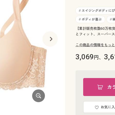
エイジングボディにぴ
#
ボディが喜ぶ
#
#
【累計販売枚数60万枚突
とフィット、スーパース
この商品の情報をもっと
3,069
3,6
円、
カ
お気に入
A(スキンベージュ)