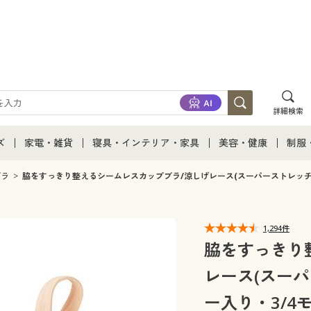
詳細検索
ズ
家電・雑貨
寝具・インテリア・家具
美容・健康
制服
て
ズ通販すべて
家電・雑貨すべて
寝具・インテリア・家具通販すべて
美容・健康通販すべ
制服
ブラ
脇をすっきり整えるシームレスカップブラ/涼しげレース(スーパーストレッチカ
ズファッション
家電
家具・収納
美容・健康・サプリ
制服
1,294件
ズ下着
キッチン・雑貨・日用品
寝具・ベッド
ジュ
脇をすっきり
レース(スーパ
着
カーテン・ラグ・ファブリック
ー入り・3/4