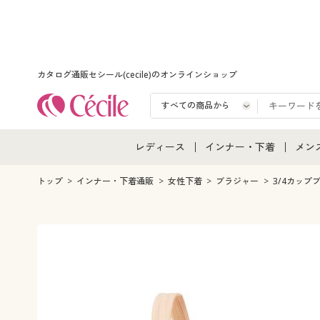
カタログ通販セシール(cecile)のオンラインショップ
レディース
インナー・下着
メン
レディース通販すべて
インナー・下着通販すべ
メン
トップ
インナー・下着通販
女性下着
ブラジャー
3/4カップ
レディースファッション
女性下着
メン
女性下着
メンズ下着
メン
ジュニア・ティーンズ下