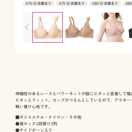
A70 ◎ 在庫あり
A75 ◎ 在庫あり
A80 ◎ 在庫あり
A8
B75 ◎ 在庫あり
B80 ◎ 在庫あり
B85 ◎ 在庫あり
C7
C80 ◎ 在庫あり
C85 ◎ 在庫あり
D70 ◎ 在庫あり
D7
D85 ◎ 在庫あり
伸縮性のあるレースとパワーネットが脇にピタッと密着して幅
ピタッとフィット。カップがつるんとしているので、アウター
軽い着け心地です。
■ポリエステル・ナイロン・その他
●後ホック2段掛け3列
●サイドボーン入り