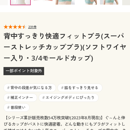
C75 ◎ 在庫あり
C80 ◎ 在庫あり
C85 ◎ 在庫あり
カタログ無料プレゼント
D70 ◎ 在庫あり
D75 ◎ 在庫あり
D80 ◎ 在庫あり
マイページ
会員メニュー
D85 ◎ 在庫あり
閲覧履歴
231件
マイページ
背中すっきり快適フィットブラ(スーパ
お気に入り
ーストレッチカップブラ)(ソフトワイヤ
閲覧履歴
ー入り・3/4モールドカップ)
サポート
お気に入り
ご利用ガイド
一部ポイント対象外
サポート
よくある質問とお問い合わせ
背中の段差が気になる方
脇をすっきり見せる
#
#
ご利用ガイド
補正インナー
エイジングボディにぴったり
#
#
よくある質問とお問い合わせ
普段使い
#
【シリーズ累計販売枚数54万枚突破!(2023年8月現在)】ぐ～んと伸
びるカップがバストに快適密着。どんな動きにもブラがフィットし