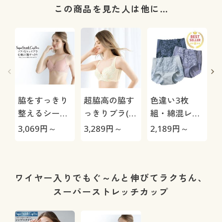
この商品を見た人は他に…
脇をすっきり
超脇高の脇す
色違い3枚
整えるシーム
っきりブラ(ソ
組・綿混レー
レスカップブ
フトワイヤー
シィショーツ
3,069
円～
3,289
円～
2,189
円～
3
ラ/涼しげレー
入り・フルカ
(ストレッチ)
ス(スーパース
ップ)
(はきこみ丈ス
トレッチカッ
タンダード)
プ)(ソフトワ
ワイヤー入りでもぐ～んと伸びてラクちん、
イヤー入り・
スーパーストレッチカップ
3/4モールド
カップ)
ラ