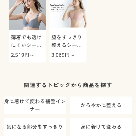
薄着でも透け
脇をすっきり
にくいシーム
整えるシーム
レスカップブ
レスカップブ
2,519
円～
3,069
円～
ラ(スーパース
ラ/涼しげレー
トレッチカッ
ス(スーパース
プ)(ソフトワ
トレッチカッ
イヤー入り・
プ)(ソフトワ
関連するトピックから商品を探す
3/4モールド
イヤー入り・
カップ)
3/4モールド
身に着けて変わる補整イン
かろやかに整える
カップ)
ナー
気になる部分をすっきり
身に着けて変わる