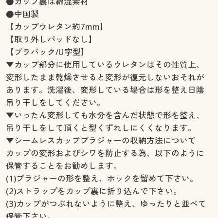
●カップ裏は綿混素材
●中国製
【カップウレタン約7mm】
【取り外しパッドなし】
【ブラバック/U字型】
▼カップ部分に使用しているウレタンはその性質上、
変形したまま乾燥させると変形が復元しないおそれが
あります。洗濯後、変形している場合は形を整え日陰
吊り干しをしてください。
▼いったん変形しても水分を含んだ状態で形を整え、
吊り干しをして頂くと型くずれしにくくなります。
▼シームレスカップブラジャーの収納方法について
カップの変形およびシワを防止する為、以下のように
保管することをお勧めします。
(1)ブラジャーの形を整え、ホックを留めて下さい。
(2)ストラップをカップ裏に折り込んで下さい。
(3)カップがつぶれないように整え、ゆったりと並べて
保管下さい。