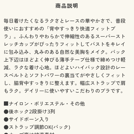
商品説明
毎日着けたくなるラクさとレースの華やかさで、普段
使いにおすすめの「背中すっきり快適フィットブ
ラ」。ふんわりやわらかで伸縮性のあるスーパースト
レッチカップがぴったりフィットしてバストをキレイ
に包み込み、丸みのある自然な美胸をメイク。バック
上下辺はほどよく伸びる薄手テープ仕様で締めつけ軽
減、ラクな着け心地。ほどよいハイバック設計のレー
スベルトとソフトパワーの裏当てがやさしくフィット
し、脇背中すっきりに整えます。幅広ストラップで肩
もラク。デイリーに使いやすいこだわりのブラです。
■ナイロン・ポリエステル・その他
●後ホック2段掛け3列
●サイドボーン入り
●ストラップ調節OK(バック)