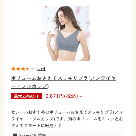
大きいサイズ
制服・スクールすべて
美容・健康・サプリメント
寝具・ベッド
制服・スクール
美容・健康通販すべて
家具・収納
キッチン・雑貨・日用品
バーゲン
大きいサイズ通販すべて
制服・学生服
カーテン・ラグ・ファブリック
大きいサイズ
制服・スクールすべて
美容・健康・サプリメント
寝具・ベッド
詳細検索
バーゲンセール
大きいサイズ レディース服
ジュニア・ティーンズ下着
バーゲン
大きいサイズ通販すべて
制服・学生服
カーテン・ラグ・ファブリック
商品カテゴリ一覧
シークレットセール
大きいサイズ レディース下着
詳細検索
バーゲンセール
大きいサイズ レディース服
ジュニア・ティーンズ下着
カタログ
121件
大きいサイズ メンズ
商品カテゴリ一覧
シークレットセール
大きいサイズ レディース下着
ボリュームおさえてスッキリブラ(ノンワイヤ
カタログ・チラシからのご注文
ー・フルカップ)
カタログ
大きいサイズ 事務・制服
大きいサイズ メンズ
2,871円(税込)～
最大25%OFF
デジタルカタログ
カタログ・チラシからのご注文
大きいサイズ 事務・制服
セシールおすすめのボリュームおさえてスッキリブラ(ノン
カタログ無料プレゼント
ワイヤー・フルカップ)です。胸のボリュームをキュッとお
デジタルカタログ
さえてスマートに細見え♪
会員メニュー
■カラー/2色展開