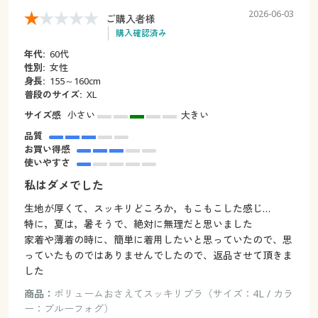
2026-06-03
ご購入者様
購入確認済み
年代:
60代
性別:
女性
身長:
155～160cm
普段のサイズ:
XL
サイズ感
小さい
大きい
品質
お買い得感
使いやすさ
私はダメでした
生地が厚くて、スッキリどころか，もこもこした感じ…
特に，夏は，暑そうで、絶対に無理だと思いました
家着や薄着の時に、簡単に着用したいと思っていたので、思
っていたものではありませんでしたので、返品させて頂きま
した
商品：
ボリュームおさえてスッキリブラ（サイズ：4L / カラ
ー：ブルーフォグ）