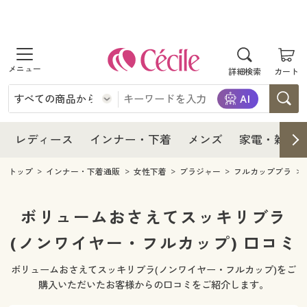
商品を探す
レディース
商品を探す
詳細検索
カート
インナー・下着
レディース通販すべて
レディース
メンズ
インナー・下着通販すべて
レディースファッション
インナー・下着
レディース通販すべて
レディース
インナー・下着
メンズ
家電・雑貨
家電・雑貨
メンズ通販すべて
女性下着
女性下着
メンズ
インナー・下着通販すべて
レディースファッション
トップ
インナー・下着通販
女性下着
ブラジャー
フルカップブラ
寝具・インテリア・家具
家電・雑貨すべて
メンズファッション
メンズ下着
家電・雑貨
メンズ通販すべて
女性下着
女性下着
ボリュームおさえてスッキリブラ
美容・健康
寝具・インテリア・家具通販すべて
(ノンワイヤー・フルカップ) 口コミ
家電
メンズ下着
ジュニア・ティーンズ下着
寝具・インテリア・家具
家電・雑貨すべて
メンズファッション
メンズ下着
ボリュームおさえてスッキリブラ(ノンワイヤー・フルカップ)をご
制服・スクール
美容・健康通販すべて
家具・収納
キッチン・雑貨・日用品
美容・健康
寝具・インテリア・家具通販すべて
家電
メンズ下着
購入いただいたお客様からの口コミをご紹介します。
ジュニア・ティーンズ下着