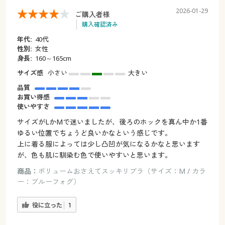
2026-01-29
ご購入者様
購入確認済み
年代:
40代
性別:
女性
身長:
160～165cm
サイズ感
小さい
大きい
品質
お買い得感
使いやすさ
サイズがLかMで迷いましたが、後ろのホックを真ん中か1番
ゆるい位置でちょうど良いかなという感じです。
上に着る服によっては少し凸凹が気になるかなと思います
が、色も肌に馴染む色で使いやすいと思います。
商品：
ボリュームおさえてスッキリブラ（サイズ：M / カラ
ー：ブルーフォグ）
役に立った
1