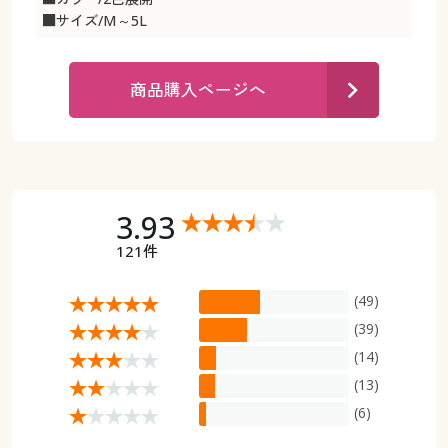
カタログ無料プレゼント
■サイズ/M～5L
マイページ
会員メニュー
商品購入ページへ
閲覧履歴
マイページ
お気に入り
閲覧履歴
サポート
お気に入り
3.93
ご利用ガイド
121件
サポート
よくある質問とお問い合わせ
(49)
ご利用ガイド
(39)
(14)
よくある質問とお問い合わせ
(13)
(6)