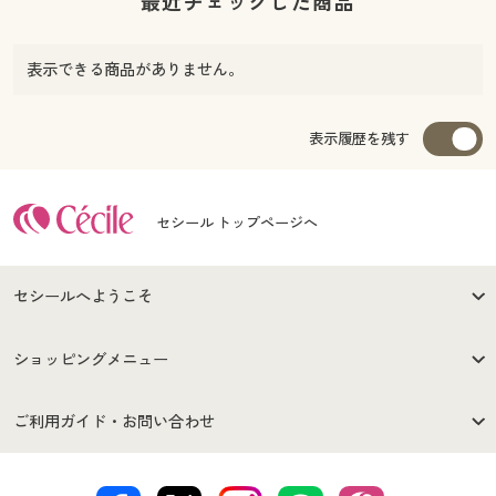
最近チェックした商品
表示できる商品がありません。
表示履歴を残す
セシール トップページへ
セシールへようこそ
はじめての方へ
ご利用環境について
ショッピングメニュー
セシールご利用規約
プライバシーポリシー
商品カテゴリ
バーゲンセール
ご利用ガイド・お問い合わせ
特定商取引法に基づく表示
古物営業法に基づく表示
カタログ・チラシからのご注
デジタルカタログ
ご注文は
お届けは
文