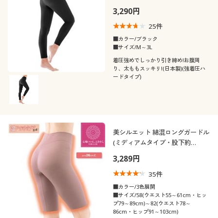
3,290円
25
件
■カラー/ブラック
■サイズ/M～3L
着圧強めでしっかり引き締め!お腹周
り、太ももスッキリ!(日本製)(強着圧ハ
ードタイプ)
美シルエット 綿混ロングガードル
(ミディアムタイプ・股下約
26cm・ウエスト身生地折り返し
3,289円
仕様)
35
件
■カラー/3色展開
■サイズ/58(ウエスト55～61cm・ヒッ
プ79～89cm)～82(ウエスト78～
86cm・ヒップ91～103cm)