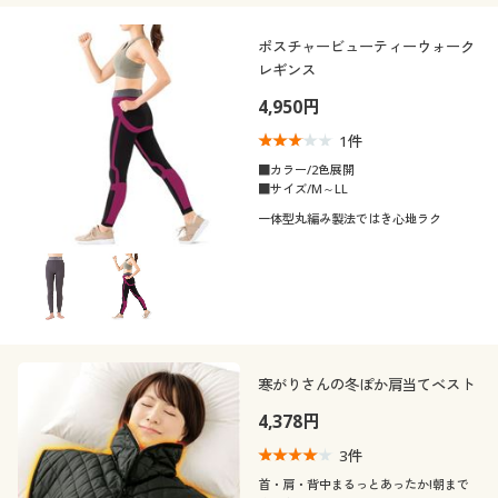
ポスチャービューティーウォーク
レギンス
4,950円
1
件
■カラー/2色展開
■サイズ/M～LL
一体型丸編み製法ではき心地ラク
寒がりさんの冬ぽか肩当てベスト
4,378円
3
件
首・肩・背中まるっとあったか!朝まで