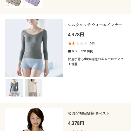
シルクタッチ ウォームインナー
4,378円
2
件
■カラー/2色展開
快適な着心地!伸縮性のある生地でソフ
ト補整
吸湿発熱繊維保温ベスト
4,378円