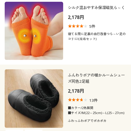
シルク混おやすみ保湿磁気ら～く
2,178円
5
件
寝てる間に足裏の血行改善つら～い足の
コリに!(左右セット)
ふんわりボアの暖かルームシュー
ズ同色2足組
2,178円
13
件
■カラー/2色展開
■サイズ/M(22～25cm)～L(25～27cm)
ふわっふわボアでポカポカ