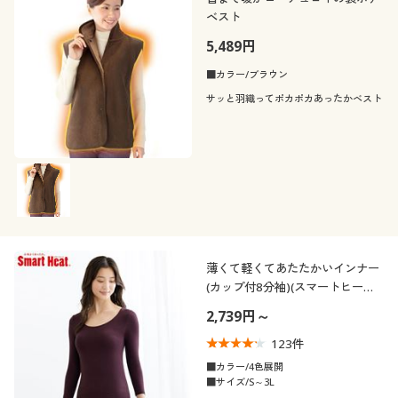
ベスト
5,489円
■カラー/ブラウン
サッと羽織ってポカポカあったかベスト
薄くて軽くてあたたかいインナー
(カップ付8分袖)(スマートヒート
®)
2,739円～
123
件
■カラー/4色展開
■サイズ/S～3L