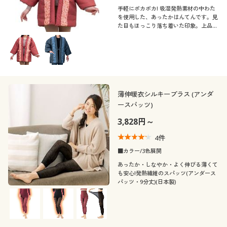
手軽にポカポカ! 吸湿発熱素材の中わた
を使用した、あったかはんてんです。見
た目もほっこり落ち着いた印象。上品な
和柄がアクセントに。
薄伸暖衣シルキープラス (アンダ
ースパッツ)
3,828円～
4
件
■カラー/3色展開
あったか・しなやか・よく伸びる薄くて
も安心!発熱繊維のスパッツ(アンダース
パッツ・9分丈)(日本製)