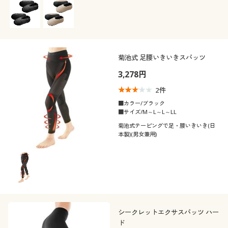
菊池式 足腰いきいきスパッツ
3,278円
2
件
■カラー/ブラック
■サイズ/M～L～L～LL
菊池式テーピングで足・腰いきいき(日
本製)(男女兼用)
シークレットエクサスパッツ ハー
ド