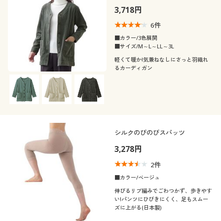
こだわり条件
3,718円
柄・デザイン
で絞り込む
6
件
襟・ネック
■カラー/3色展開
無地
花柄
■サイズ/M～L～LL～3L
軽くて暖か!気兼ねなしにさっと羽織れ
袖
クルーネック・丸首
ハイネック
るカーディガン
スリット
ボーダー
素材
ノースリーブ
長袖
Ｖネック
レギュラーカラー
チェック
ストライプ
機能・特徴
ナイロン
コットン・綿100
半袖
七分袖
タートルネック
Ｕネック
ワンポイント
刺繍
シルクのびのびスパッツ
シーン
ウォッシャブル(洗
ストレッチ
レース
ウール
える)
フレンチスリーブ
ラグランスリーブ
3,278円
スクエアネック
スキッパー
水玉・ドット柄
ノルディック柄
テイスト
オフィス
スポーツ
2
件
フリース
スウェット
吸汗速乾
抗菌防臭
フレアスリーブ
■カラー/ベージュ
オープンカラー・開
着用感
ナチュラル
ベーシック
ノーカラー
総柄
ボタニカル柄
襟
旅行
スクール
伸びるリブ編みでごわつかず、歩きやす
い!パンツにひびきにくく、足もスムー
シルク
ガーゼ
冷感・涼感
脇汗・汗取り
年代
ズに上がる(日本製)
レギュラー
ゆったり
フェミニン
カジュアル
モノトーン
幾何学模様
ボートネック
フォーマル
パーティー