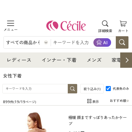
商品を探す
詳細検索
カート
レディース
インナー・下着
レディース通販すべて
レディース
インナー・下着
メンズ
家電・雑
メンズ
インナー・下着通販すべて
レディースファッション
女性下着
家電・雑貨
代表色のみ
メンズ通販すべて
女性下着
絞り込み(
1
)
女性下着
899
19
/
19
表示
件(
ページ)
寝具・インテリア・家具
家電・雑貨すべて
メンズファッション
メンズ下着
在庫
在庫のある商品のみ表示
極暖 顔まですっぽりあったかケー
カテゴリ
美容・健康
寝具・インテリア・家具通販すべて
家電
メンズ下着
ジュニア・ティーンズ下着
プ