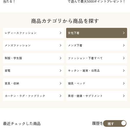
当たる！
で遊んで最大5000ポイントプレゼント！
商品カテゴリから商品を探す
レディースファッション
女性下着
メンズファッション
メンズ下着
制服・学生服
ファッション・下着すべて
家電
キッチン・雑貨・日用品
家具・収納
寝具・ベッド
カーテン・ラグ・ファブリック
美容・健康・サプリメント
履歴を
最近チェックした商品