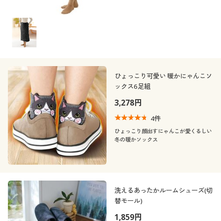
ひょっこり可愛い 暖かにゃんこソ
ックス6足組
3,278円
4
件
ひょっこり顔出すにゃんこが愛くるしい
冬の暖かソックス
洗えるあったかルームシューズ(切
替モール)
1,859円