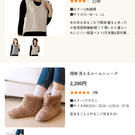
32
件
■カラー/2色展開
■サイズ/S～M～L～LL
冬のあるあるこれで解消!着るとあった
か吸湿発熱繊維!軽くて薄いから着ぶく
れしにくい保温ベスト(日本製)(男女兼
用)
極暖 洗えるルームシューズ
2,200円
7
件
■カラー/ブラウン
■サイズ/M(23.0～25.0)～L(25.0～27.0)
足まるごとふわもこに包まれる!