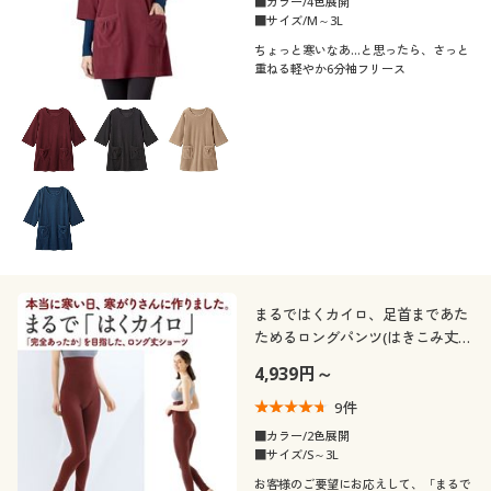
■カラー/4色展開
■サイズ/M～3L
ちょっと寒いなあ…と思ったら、さっと
重ねる軽やか6分袖フリース
まるではくカイロ、足首まであた
ためるロングパンツ(はきこみ丈ハ
イウエスト)
4,939円～
9
件
■カラー/2色展開
■サイズ/S～3L
お客様のご要望にお応えして、「まるで