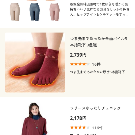
吸湿発熱綿混素材で1枚ばきも暖かく気
持ちいい♪気になる部分をしっかり押さ
え、ヒップライン&シルエットをすっき
り!アウターにひびきにくい、足口ヘム
仕上げのシンプルガードル、太ももにラ
インがでにくいロングタイプ。
つま先まであったか全面パイル5
本指靴下 3色組
2,739円
16
件
つま先まであたたかい厚手5本指靴下
フリースゆったりチュニック
2,178円
116
件