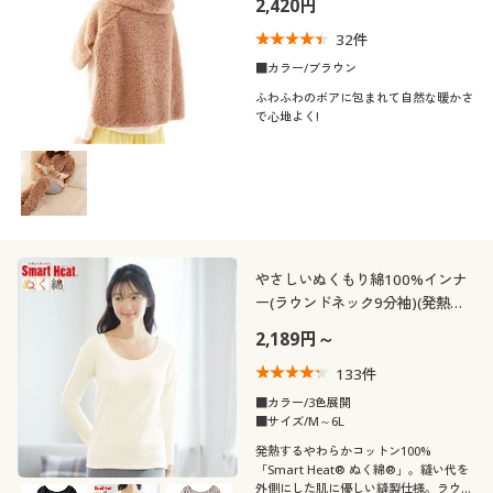
2,420円
制服・スクール
美容・健康通販すべて
家具・収納
キッチン・雑貨・日用品
32
件
口コミ
■カラー/ブラウン
(5)
大きいサイズ
制服・スクールすべて
美容・健康・サプリメント
寝具・ベッド
ふわふわのボアに包まれて自然な暖かさ
で心地よく!
(4〜4.9)
バーゲン
大きいサイズ通販すべて
制服・学生服
カーテン・ラグ・ファブリック
(3〜3.9)
詳細検索
バーゲンセール
大きいサイズ レディース服
ジュニア・ティーンズ下着
(2〜2.9)
(1〜1.9)
商品カテゴリ一覧
シークレットセール
大きいサイズ レディース下着
やさしいぬくもり綿100%インナ
ー(ラウンドネック9分袖)(発熱す
レディースサ
SS
S
M
L
LL
3L
カタログ
イズ
るコットン)(スマートヒート® ぬ
大きいサイズ メンズ
2,189円～
く綿®)
4L
5L
6L
7L
8L
カタログ・チラシからのご注文
133
件
大きいサイズ 事務・制服
■カラー/3色展開
■サイズ/M～6L
デジタルカタログ
ブラカップサ
AAA
AA
A
B
C
D
発熱するやわらかコットン100%
イズ
「Smart Heat® ぬく綿®」。縫い代を
外側にした肌に優しい縫製仕様。ラウン