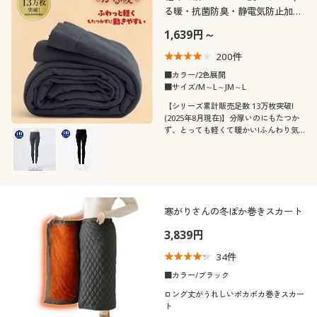
る暖・抗菌防臭・静電気防止加
工・日本製)
1,639円～
200
件
■カラー/2色展開
■サイズ/M～L～JM～L
【シリーズ累計販売足数 13万枚突破!
(2025年8月現在)】分厚いのにもたつか
ず、とっても軽くて暖かい!ふんわり気
持ちいいパイル調レギンス
寒がりさんの冬ぽか巻きスカート
3,839円
34
件
■カラー/ブラック
ロング丈がうれしいポカポカ巻きスカー
ト