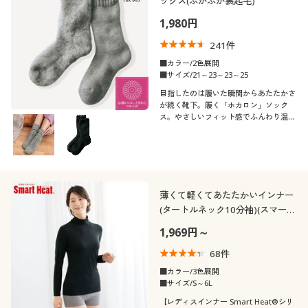
ックス(ふかふか裏起毛)
1,980円
241
件
■カラー/2色展開
■サイズ/21～23～23～25
目指したのは履いた瞬間からあたたかさ
が続く靴下。履く「ホカロン」ソック
ス。やさしいフィット感でふんわり温め
ます。
薄くて軽くてあたたかいインナー
(タートルネック10分袖)(スマート
ヒート®)
1,969円～
68
件
■カラー/3色展開
■サイズ/S～6L
【レディスインナー Smart Heat®シリ