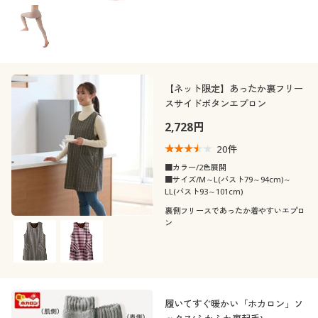
キルティング
サテン
シーズン
ＵＶカット・紫外線
10代
20代
消臭
タイト
対策
エレガント
シック
リボン
アニマル柄
価格
夏
秋
～
円
絞込
リネン・麻
レザー
30代
40代
形態安定
撥水
ペイズリー柄
フリル
【ネット限定】あったか裏フリー
冬
春
シフォン
スエード
50代
60代
スサイドボタンエプロン
閉じる
2,728円
デニム
コーデュロイ
20
件
■カラー/2色展開
ファー・エコファー
ベロア
■サイズ/M～L(バスト79～94cm)～
LL(バスト93～101cm)
裏側フリースであったか着やすいエプロ
ン
履いてすぐ暖かい「ホカロン」ソ