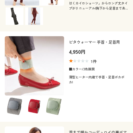
はくカイロショーツ」からロング丈タイ
プがリニューアル!胸下から足首まであ
たためる、完全あったかを目指したロン
グ丈ショーツ。
ピタウォーマー 手首・足首用
4,950円
1
件
■カラー/3色展開
薄型ヒーター内蔵で手首・足首ポカポ
カ!
首まで暖かコーデュロイの裏ボア