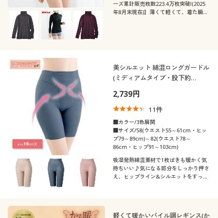
ーズ累計販売枚数223.4万枚突破!(2025
年8月末現在)】薄くて軽くて、着た瞬間
から暖かい♪吸汗・速乾、抗菌防臭も備
えた吸湿発熱素材「スマートヒート®」
のタートルネック10分袖
美シルエット 綿混ロングガードル
(ミディアムタイプ・股下約
16cm・ウエスト身生地折り返し
2,739円
仕様)
11
件
■カラー/3色展開
■サイズ/58(ウエスト55～61cm・ヒッ
プ79～89cm)～82(ウエスト78～
86cm・ヒップ91～103cm)
吸湿発熱綿混素材で1枚ばきも暖かく気
持ちいい♪気になる部分をしっかり押さ
え、ヒップライン&シルエットをすっき
り!アウターにひびきにくい、足口ヘム
仕上げのシンプルガードル、いろんなア
ウターに使える股下16cmタイプ
軽くて暖かいパイル調レギンス(か