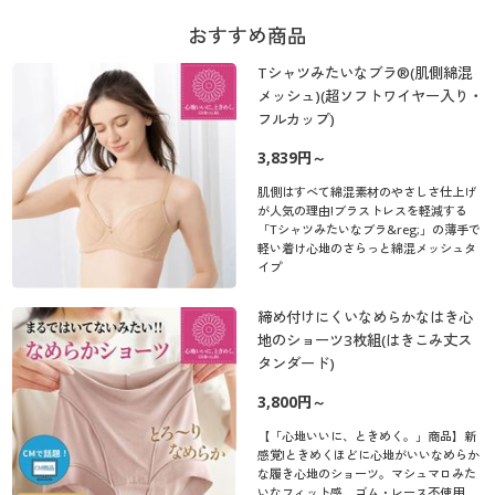
おすすめ商品
Tシャツみたいなブラ®(肌側綿混
メッシュ)(超ソフトワイヤー入り・
フルカップ)
3,839円～
肌側はすべて綿混素材のやさしさ仕上げ
が人気の理由!ブラストレスを軽減する
「Tシャツみたいなブラ&reg;」の薄手で
軽い着け心地のさらっと綿混メッシュタ
イプ
締め付けにくいなめらかなはき心
地のショーツ3枚組(はきこみ丈ス
タンダード)
3,800円～
【「心地いいに、ときめく。」商品】新
感覚!ときめくほどに心地がいいなめらか
な履き心地のショーツ。マシュマロみた
いなフィット感、ゴム・レース不使用、