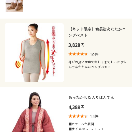
【ネット限定】備長炭あたたかロ
ングベスト
3,828円
10
件
伸びの良い生地でおしりまでしっかり包
んであたたかいロングベスト
あったかわた入りはんてん
4,389円
14
件
■カラー/2色展開
■サイズ/M～L～LL～3L