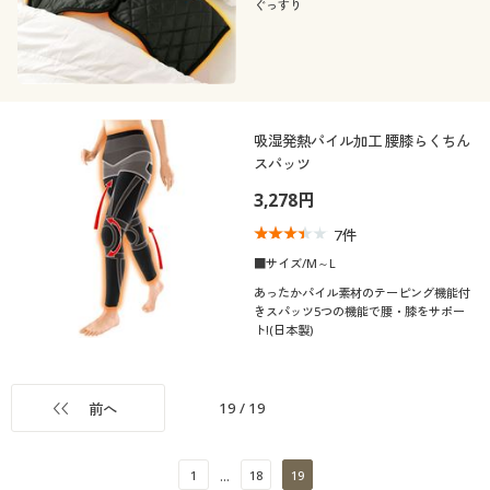
ぐっすり
吸湿発熱パイル加工 腰膝らくちん
スパッツ
3,278円
7
件
■サイズ/M～L
あったかパイル素材のテーピング機能付
きスパッツ5つの機能で腰・膝をサポー
ト!(日本製)
19
/
19
前へ
1
18
19
…