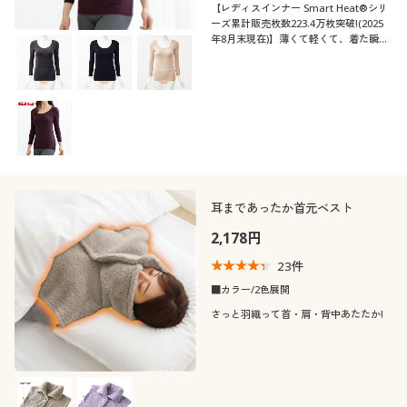
【レディスインナー Smart Heat®シリ
ーズ累計販売枚数223.4万枚突破!(2025
年8月末現在)】薄くて軽くて、着た瞬間
から暖かい♪吸汗・速乾、抗菌防臭も備
えた吸湿発熱素材「スマートヒート®」
のブラカップ付き8分袖タイプ。今年も
登場!
耳まであったか首元ベスト
2,178円
23
件
■カラー/2色展開
さっと羽織って首・肩・背中あたたか!