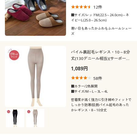
12
件
■サイズ/レッドM(22.5～24.0cm)～ネ
イビーL(25.0～26.5cm)
寒い日もあったかふわもふルームシュー
ズ
パイル裏起毛レギンス・10～8分
丈(130デニール相当)(サーポート
感強め)(日本製)
1,089円
58
件
■カラー/2色展開
■サイズ/M～L～3L～4L
密着度が高く強力に引き締めフィットで
しっかり防寒!肌側パイル起毛のあった
かレギンス・8～10分丈