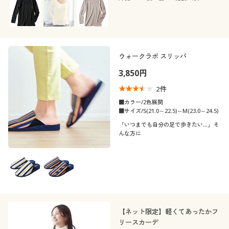
カタログ無料プレゼント
E
F
G
H
I
ドネックの9分袖インナー。
会員メニュー
靴・靴下サイ
21
21.5
22
22.5
23
23.5
ズ
マイページ
ウォークラボ スリッパ
24
24.5
25
25.5
26
26.5
3,850円
閲覧履歴
27
2
件
■カラー/2色展開
お気に入り
■サイズ/S(21.0～22.5)～M(23.0～24.5)
メンズサイズ
S
M
L
LL
3L
5L
「いつまでも自分の足で歩きたい…」そ
サポート
んな方に
カラー
ご利用ガイド
よくある質問とお問い合わせ
【ネット限定】軽くてあったかフ
リースカーデ