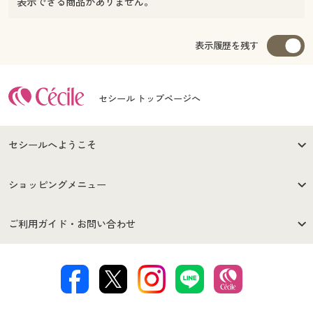
表示できる商品がありません。
表示履歴を残す
セシール トップページへ
セシールへようこそ
はじめての方へ
ご利用環境について
ショッピングメニュー
セシールご利用規約
プライバシーポリシー
商品カテゴリ
バーゲンセール
ご利用ガイド・お問い合わせ
特定商取引法に基づく表示
古物営業法に基づく表示
カタログ・チラシからのご注
デジタルカタログ
ご注文は
お届けは
文
著作権・商標について
会社案内
交換・返品は
お支払は
カタログ無料プレゼント
特集一覧