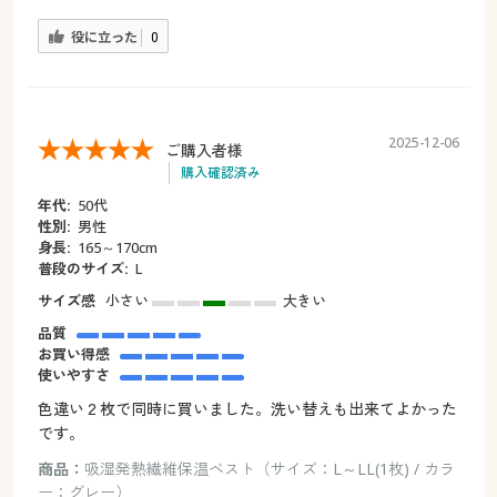
役に立った
0
2025-12-06
ご購入者様
購入確認済み
年代:
50代
性別:
男性
身長:
165～170cm
普段のサイズ:
L
サイズ感
小さい
大きい
品質
お買い得感
使いやすさ
色違い２枚で同時に買いました。洗い替えも出来てよかった
です。
商品：
吸湿発熱繊維保温ベスト（サイズ：L～LL(1枚) / カラ
ー：グレー）