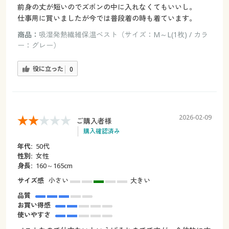
前身の丈が短いのでズボンの中に入れなくてもいいし。
仕事用に買いましたが今では普段着の時も着ています。
商品：
吸湿発熱繊維保温ベスト（サイズ：M～L(1枚) / カラ
ー：グレー）
役に立った
0
2026-02-09
ご購入者様
購入確認済み
年代:
50代
性別:
女性
身長:
160～165cm
サイズ感
小さい
大きい
品質
お買い得感
使いやすさ