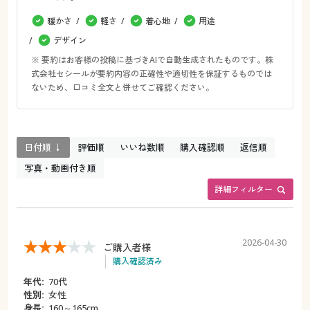
暖かさ
軽さ
着心地
用途
デザイン
※ 要約はお客様の投稿に基づきAIで自動生成されたものです。株
式会社セシールが要約内容の正確性や適切性を保証するものでは
ないため、口コミ全文と併せてご確認ください。
日付順 ↓
評価順
いいね数順
購入確認順
返信順
写真・動画付き順
詳細フィルター
2026-04-30
ご購入者様
購入確認済み
年代:
70代
性別:
女性
身長:
160～165cm