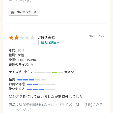
ー：ベージュ）
役に立った
0
2025-12-27
ご購入者様
購入確認済み
年代:
80代
性別:
女性
身長:
145～150cm
普段のサイズ:
M
サイズ感
小さい
大きい
品質
お買い得感
使いやすさ
温かさを期待して買いましたが期待外れでした
商品：
吸湿発熱繊維保温ベスト（サイズ：M～L(1枚) / カラ
ー：ベージュ）