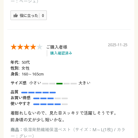
ー：ベージュ）
役に立った
0
2025-11-25
ご購入者様
購入確認済み
年代:
50代
性別:
女性
身長:
160～165cm
サイズ感
小さい
大きい
品質
お買い得感
使いやすさ
着膨れしないので、見た目スッキリで活躍しそうです。
前身頃の丈が少し短いかな。
商品：
吸湿発熱繊維保温ベスト（サイズ：M～L(1枚) / カラ
ー：グレー）