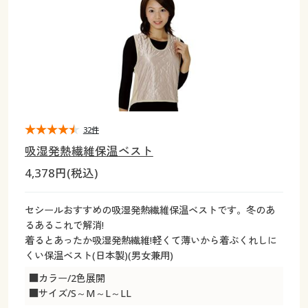
大きいサイズ
制服・スクールすべて
美容・健康・サプリメント
寝具・ベッド
制服・スクール
美容・健康通販すべて
家具・収納
キッチン・雑貨・日用品
バーゲン
大きいサイズ通販すべて
制服・学生服
カーテン・ラグ・ファブリック
大きいサイズ
制服・スクールすべて
美容・健康・サプリメント
寝具・ベッド
詳細検索
バーゲンセール
大きいサイズ レディース服
ジュニア・ティーンズ下着
バーゲン
大きいサイズ通販すべて
制服・学生服
カーテン・ラグ・ファブリック
商品カテゴリ一覧
シークレットセール
大きいサイズ レディース下着
詳細検索
バーゲンセール
大きいサイズ レディース服
ジュニア・ティーンズ下着
32件
吸湿発熱繊維保温ベスト
カタログ
大きいサイズ メンズ
商品カテゴリ一覧
シークレットセール
大きいサイズ レディース下着
4,378円(税込)
カタログ・チラシからのご注文
カタログ
大きいサイズ 事務・制服
大きいサイズ メンズ
セシールおすすめの吸湿発熱繊維保温ベストです。冬のあ
るあるこれで解消!
デジタルカタログ
カタログ・チラシからのご注文
着るとあったか吸湿発熱繊維!軽くて薄いから着ぶくれしに
大きいサイズ 事務・制服
くい保温ベスト(日本製)(男女兼用)
カタログ無料プレゼント
デジタルカタログ
■カラー/2色展開
■サイズ/S～M～L～LL
会員メニュー