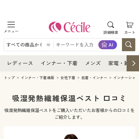
商品を探す
レディース
商品を探す
詳細検索
カート
インナー・下着
レディース通販すべて
レディース
メンズ
インナー・下着通販すべて
レディースファッション
インナー・下着
レディース通販すべて
レディース
インナー・下着
メンズ
家電・雑貨
家電・雑貨
メンズ通販すべて
女性下着
女性下着
メンズ
インナー・下着通販すべて
レディースファッション
トップ
インナー・下着通販
女性下着
肌着・インナー
インナーシャ
寝具・インテリア・家具
家電・雑貨すべて
メンズファッション
メンズ下着
家電・雑貨
メンズ通販すべて
女性下着
女性下着
吸湿発熱繊維保温ベスト 口コミ
美容・健康
寝具・インテリア・家具通販すべて
家電
メンズ下着
ジュニア・ティーンズ下着
吸湿発熱繊維保温ベストをご購入いただいたお客様からの口コミを
寝具・インテリア・家具
家電・雑貨すべて
メンズファッション
メンズ下着
ご紹介します。
制服・スクール
美容・健康通販すべて
家具・収納
キッチン・雑貨・日用品
美容・健康
寝具・インテリア・家具通販すべて
家電
メンズ下着
ジュニア・ティーンズ下着