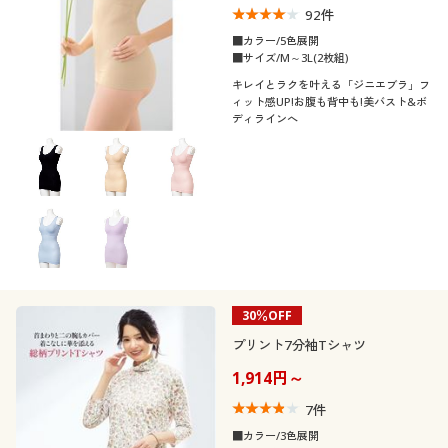
92
件
制服・スクール
美容・健康通販すべて
家具・収納
キッチン・雑貨・日用品
■カラー/5色展開
口コミ
■サイズ/M～3L(2枚組)
(5)
大きいサイズ
制服・スクールすべて
美容・健康・サプリメント
寝具・ベッド
キレイとラクを叶える「ジニエブラ」フ
ィット感UP!お腹も背中も!美バスト&ボ
(4〜4.9)
ディラインへ
バーゲン
大きいサイズ通販すべて
制服・学生服
カーテン・ラグ・ファブリック
(3〜3.9)
詳細検索
バーゲンセール
大きいサイズ レディース服
ジュニア・ティーンズ下着
(2〜2.9)
(1〜1.9)
商品カテゴリ一覧
シークレットセール
大きいサイズ レディース下着
レディースサ
SS
S
M
L
LL
3L
カタログ
イズ
大きいサイズ メンズ
30％OFF
4L
5L
6L
7L
8L
カタログ・チラシからのご注文
プリント7分袖Tシャツ
大きいサイズ 事務・制服
1,914円～
デジタルカタログ
ブラカップサ
AAA
AA
A
B
C
D
7
件
イズ
■カラー/3色展開