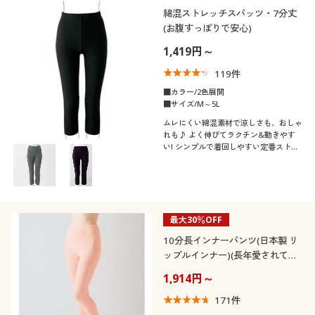
綿混ストレッチスパッツ・7分丈
(お腹すっぽりで安心)
1,419円～
119
件
■カラー/2色展開
■サイズ/M～5L
ムレにくい綿混素材で涼しさも、おしゃ
れも♪ よく伸びてラクチン&動きやす
い! シンプルで着回しやすい定番ストレ
ッチスパッツ7分丈ふっくらさん対応サ
イズplump(プランプ)もあります。
最大30％OFF
10分長インナーパンツ(日本製 リ
ップルインナー)(長年愛されてい
る定番肌着)
1,914円～
171
件