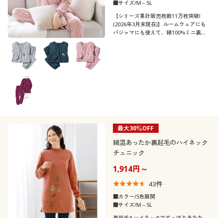
■サイズ/M～5L
【シリーズ累計販売枚数11万枚突破!
(2026年3月末現在)】ルームウェアにも
パジャマにも使えて、綿100%ミニ裏毛
の肌ざわりもうれしい、レディーススウ
ェット!ふっくらさん対応サイズ
plump(プランプ)もあります。
最大30％OFF
綿混あったか裏起毛のハイネック
チュニック
1,914円～
43
件
■カラー/5色展開
■サイズ/M～5L
裏起毛&ハイネックですっぽりあたた