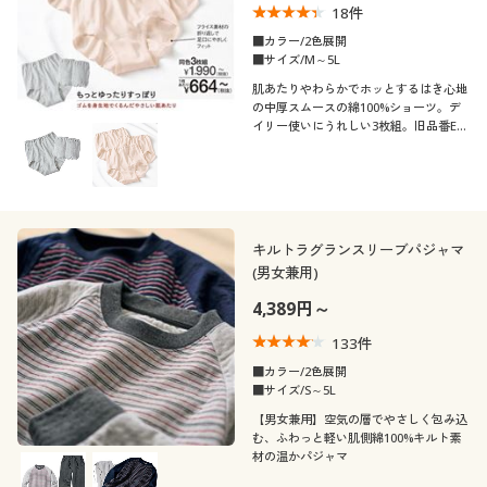
18
件
■カラー/2色展開
■サイズ/M～5L
肌あたりやわらかでホッとするはき心地
の中厚スムースの綿100%ショーツ。デ
イリー使いにうれしい3枚組。旧品番EF-
503がリニューアル!
キルトラグランスリーブパジャマ
(男女兼用)
4,389円～
133
件
■カラー/2色展開
■サイズ/S～5L
【男女兼用】空気の層でやさしく包み込
む、ふわっと軽い肌側綿100%キルト素
材の温かパジャマ