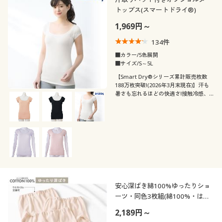
トップス(スマートドライ®)
1,969円～
134
件
■カラー/5色展開
■サイズ/S～5L
【Smart Dry®シリーズ累計販売枚数
188万枚突破!(2026年3月末現在)】汗も
暑さも忘れるほどの快適さ!接触冷感、
吸汗・速乾など機能満載。スマートドラ
イ®の共生地汗取りパッド付きのオフシ
ョルインナー
安心深ばき綿100%ゆったりショ
ーツ・同色3枚組(綿100%・はき
こみ丈深め)
2,189円～