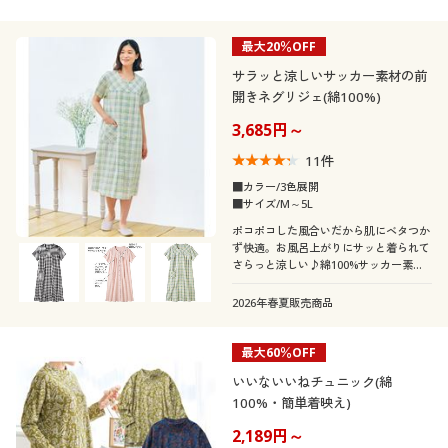
最大20％OFF
サラッと涼しいサッカー素材の前
開きネグリジェ(綿100%)
3,685円～
11
件
■カラー/3色展開
■サイズ/M～5L
ポコポコした風合いだから肌にベタつか
ず快適。お風呂上がりにサッと着られて
さらっと涼しい♪綿100%サッカー素材
の前開きネグリジェ
2026年春夏販売商品
最大60％OFF
いいないいねチュニック(綿
100%・簡単着映え)
2,189円～