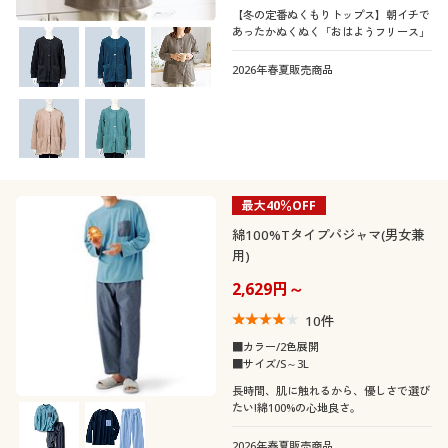
【冬の定番ぬくもりトップス】朝イチで
あったかぬくぬく「おはようフリース」
2026年春夏販売商品
最大40％OFF
綿100%Tタイプパジャマ(男女兼
用)
2,629円～
10
件
■カラー/2色展開
■サイズ/S～3L
長時間、肌に触れるから、優しさで選び
たい!綿100%の心地良さ。
2026年春夏販売商品