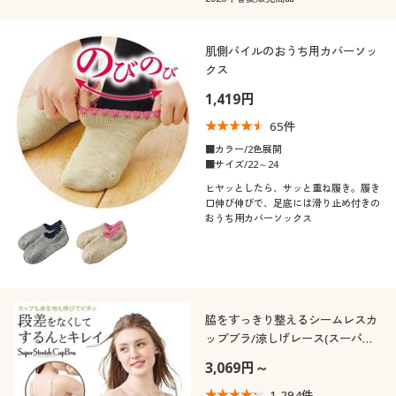
肌側パイルのおうち用カバーソッ
クス
1,419円
65
件
■カラー/2色展開
■サイズ/22～24
ヒヤッとしたら、サッと重ね履き。履き
口伸び伸びで、足底には滑り止め付きの
おうち用カバーソックス
脇をすっきり整えるシームレスカ
ップブラ/涼しげレース(スーパー
ストレッチカップ)(ソフトワイヤ
3,069円～
ー入り・3/4モールドカップ)
1,294
件