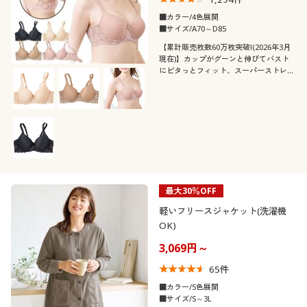
■カラー/4色展開
■サイズ/A70～D85
【累計販売枚数60万枚突破!(2026年3月
現在)】カップがグーンと伸びてバスト
にピタっとフィット、スーパーストレッ
チカップブラの脇すっきりタイプ
最大30％OFF
軽いフリースジャケット(洗濯機
OK)
3,069円～
65
件
■カラー/5色展開
■サイズ/S～3L