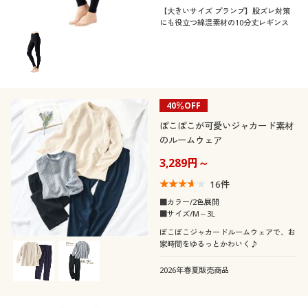
【大きいサイズ プランプ】股ズレ対策
にも役立つ綿混素材の10分丈レギンス
40％OFF
ぽこぽこが可愛いジャカード素材
のルームウェア
3,289円～
16
件
■カラー/2色展開
■サイズ/M～3L
ぽこぽこジャカードルームウェアで、お
家時間をゆるっとかわいく♪
2026年春夏販売商品