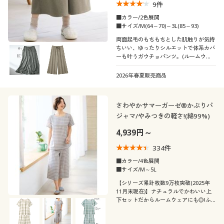
9
件
■カラー/2色展開
■サイズ/M(64～70)～3L(85～93)
両面起毛のもちもちとした肌触りが気持
ちいい、ゆったりシルエットで体系カバ
ーも叶うガウチョパンツ。(ルームウェ
ア)
2026年春夏販売商品
さわやかサマーガーゼ®かぶりパ
ジャマ/やみつきの軽さ!(綿99%)
4,939円～
334
件
■カラー/4色展開
■サイズ/M～5L
【シリーズ累計枚数9万枚突破(2025年
11月末現在)】ナチュラルでかわいい上
下セットだからルームウェアにも◎!ふ
わさらな着心地と肌ざわりがやみつきに
なるサマーガーゼパジャマ。(ゆったりT