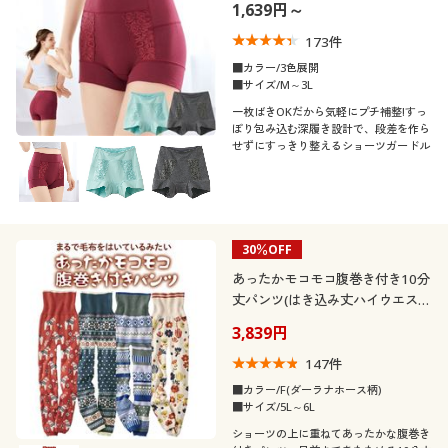
1,639円～
173
件
■カラー/3色展開
■サイズ/M～3L
一枚ばきOKだから気軽にプチ補整!すっ
ぽり包み込む深履き設計で、段差を作ら
せずにすっきり整えるショーツガードル
30％OFF
あったかモコモコ腹巻き付き10分
丈パンツ(はき込み丈ハイウエス
ト)
3,839円
147
件
■カラー/F(ダーラナホース柄)
■サイズ/5L～6L
ショーツの上に重ねてあったかな腹巻き