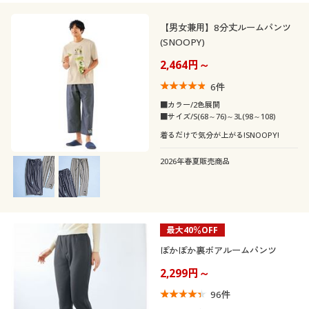
こだわり条件
柄・デザイン
で絞り込む
【男女兼用】8分丈ルームパンツ
(SNOOPY)
襟・ネック
無地
花柄
2,464円～
袖
6
件
クルーネック・丸首
ハイネック
スリット
ボーダー
■カラー/2色展開
■サイズ/S(68～76)～3L(98～108)
素材
ノースリーブ
長袖
Ｖネック
レギュラーカラー
着るだけで気分が上がる!SNOOPY!
チェック
ストライプ
機能・特徴
ナイロン
コットン・綿100
2026年春夏販売商品
半袖
七分袖
タートルネック
Ｕネック
ワンポイント
刺繍
シーン
ウォッシャブル(洗
ストレッチ
レース
ウール
える)
フレンチスリーブ
ラグランスリーブ
スクエアネック
スキッパー
水玉・ドット柄
総柄
テイスト
オフィス
スポーツ
最大40％OFF
フリース
スウェット
吸汗速乾
抗菌防臭
フレアスリーブ
ぽかぽか裏ボアルームパンツ
オープンカラー・開
着用感
ナチュラル
ベーシック
ノーカラー
ノルディック柄
ボタニカル柄
襟
旅行
スクール
2,299円～
シルク
ガーゼ
冷感・涼感
脇汗・汗取り
年代
レギュラー
ゆったり
96
件
フェミニン
カジュアル
モノトーン
幾何学模様
ボートネック
フォーマル
パーティー