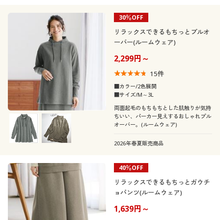
30％OFF
リラックスできるもちっとプルオ
ーバー(ルームウェア)
2,299円～
15
件
■カラー/2色展開
■サイズ/M～3L
両面起毛のもちもちとした肌触りが気持
ちいい、パーカー見えするおしゃれプル
オーバー。(ルームウェア)
2026年春夏販売商品
40％OFF
リラックスできるもちっとガウチ
ョパンツ(ルームウェア)
1,639円～