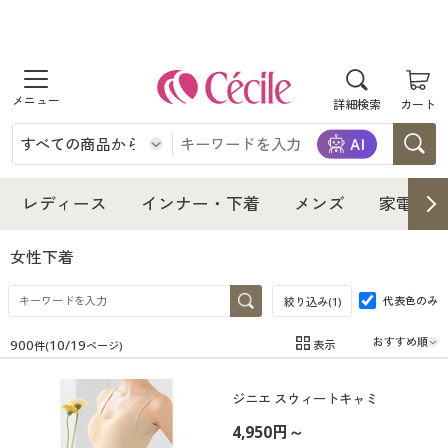
商品を探す
詳細検索
カート
レディース
インナー・下着
レディース通販すべて
レディース
インナー・下着
メンズ
家電・雑
メンズ
インナー・下着通販すべて
レディースファッション
女性下着
家電・雑貨
代表色のみ
メンズ通販すべて
女性下着
絞り込み(
1
)
女性下着
900
10
/
19
表示
件(
ページ)
寝具・インテリア・家具
家電・雑貨すべて
メンズファッション
メンズ下着
在庫
在庫のある商品のみ表示
ジニエ スウィートキャミ
カテゴリ
美容・健康
寝具・インテリア・家具通販すべて
家電
メンズ下着
ジュニア・ティーンズ下着
4,950円～