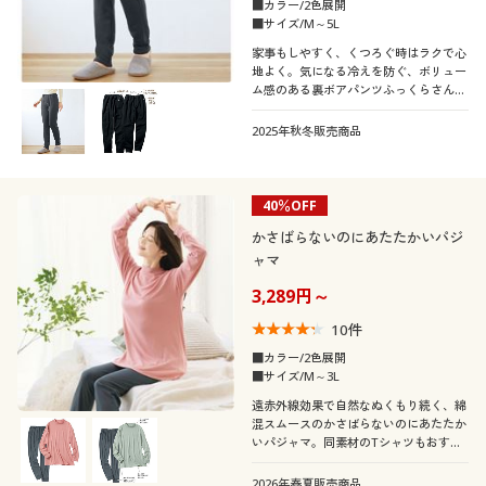
■カラー/2色展開
キルティング
サテン
シーズン
ＵＶカット・紫外線
■サイズ/M～5L
10代
20代
消臭
タイト
対策
エレガント
シック
リボン
アニマル柄
家事もしやすく、くつろぐ時はラクで心
地よく。気になる冷えを防ぐ、ボリュー
価格
夏
秋
～
円
絞込
リネン・麻
レザー
30代
40代
ム感のある裏ボアパンツふっくらさん対
形態安定
撥水
応サイズplump(プランプ)もあります。
ペイズリー柄
フリル
2025年秋冬販売商品
冬
春
シフォン
スエード
50代
60代
閉じる
40％OFF
デニム
コーデュロイ
かさばらないのにあたたかいパジ
ャマ
ファー・エコファー
ベロア
3,289円～
10
件
■カラー/2色展開
■サイズ/M～3L
遠赤外線効果で自然なぬくもり続く、綿
混スムースのかさばらないのにあたたか
いパジャマ。同素材のTシャツもおすす
めです。(UP-979、UP-980)
2026年春夏販売商品