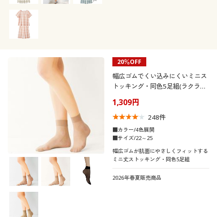
シャツタイプ)ふっくらさん対応サイズ
plump(プランプ)もあります。
20％OFF
幅広ゴムでくい込みにくいミニス
トッキング・同色5足組(ラクラク
ふんわり・ゆったり)
1,309円
248
件
■カラー/4色展開
■サイズ/22～25
幅広ゴムが肌面にやさしくフィットする
ミニ丈ストッキング・同色5足組
2026年春夏販売商品