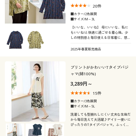
20
件
■カラー/2色展開
■サイズ/M～3L
【いいな、いいね】 母にいいな、私に
もいいね!と快適に過ごせる着心地。少
しの特別感と毎日使える日常着に、想い
はたっぷり。大切な方へ伝えたい、感謝
と思いやりをポピーの花々に込めまし
2025年春夏販売商品
た。綿100%でゆったりリラックスでき
る簡単着映えチュニック。
プリントがかわいいTタイプパジ
ャマ(綿100%)
3,289円～
15
件
■カラー/3色展開
■サイズ/M～5L
洗濯しても型崩れしにくい丈夫な生地だ
から毎日洗えて大活躍♪デイリー使いに
ぴったりのTタイプパジャマ。ふっくら
さん対応サイズplump(プランプ)もあり
ます。