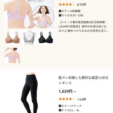
870
件
■カラー/4色展開
■サイズ/A70～D85
【シリーズ累計販売枚数285万枚突破!
(2026年3月現在)】背中のお肉は気にな
るけど,締めつけられるのは苦手な方に
おススメの3D-BRAR(背中すっきりタイ
プ)
股ズレ対策にも便利な綿混10分丈
レギンス
1,639円～
144
件
■カラー/ブラック
■サイズ/LL～6L