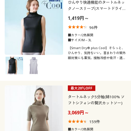
ひんやり快適機能のタートルネッ
クノースリーブ(スマートドライ®
プラスクール)
1,419円～
96
件
■カラー/2色展開
■サイズ/M～3L
【Smart Dry® plus Cool】さらっと、
ひんやり、気持ちいい。首まわりの紫外
線対策にも重宝。接触冷感や吸汗・速乾
など、夏にうれしい快適機能満載のター
トルネックノースリーブ
最大20％OFF
タートルネック5分袖(綿100% ソ
フトシフォンの贅沢カットソー)
3,069円～
159
件
■カラー/3色展開