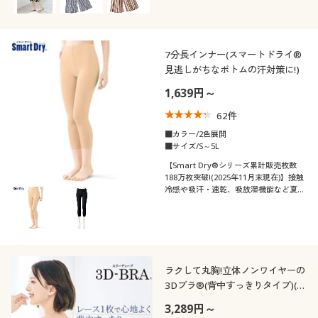
7分長インナー(スマートドライ®
見逃しがちなボトムの汗対策に!)
1,639円～
62
件
■カラー/2色展開
■サイズ/S～5L
【Smart Dry®シリーズ累計販売枚数
188万枚突破!(2025年11月末現在)】接触
冷感や吸汗・速乾、吸放湿機能など夏に
うれしい機能満載の快適肌着スマートド
ライ®、7分長インナー
ラクして丸胸!立体ノンワイヤーの
3Dブラ®(背中すっきりタイプ)(ノ
ンワイヤー・モールドフルカッ
3,289円～
プ)(サードウェーブブラ)