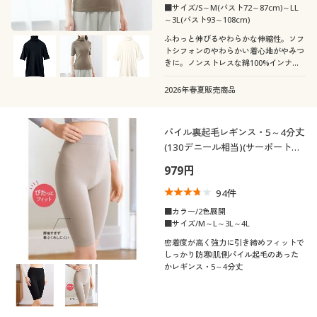
■サイズ/S～M(バスト72～87cm)～LL
～3L(バスト93～108cm)
ふわっと伸びるやわらかな伸縮性。ソフ
トシフォンのやわらかい着心地がやみつ
きに。ノンストレスな綿100%インナ
ー、首元すっぽり、防寒や日焼け対策に
も便利なタートルネック5分袖タイプ
2026年春夏販売商品
パイル裏起毛レギンス・5～4分丈
(130デニール相当)(サーポート感
強め)(日本製)
979円
94
件
■カラー/2色展開
■サイズ/M～L～3L～4L
密着度が高く強力に引き締めフィットで
しっかり防寒!肌側パイル起毛のあった
かレギンス・5～4分丈