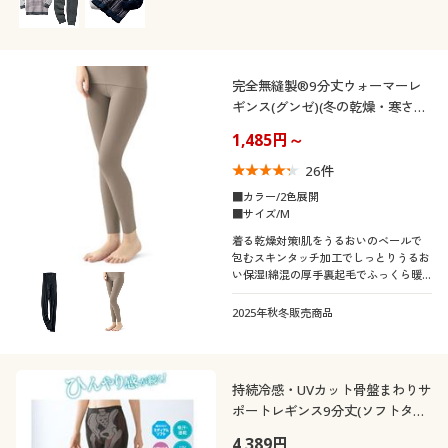
完全無縫製®9分丈ウォーマーレ
ギンス(グンゼ)(冬の乾燥・寒さ対
策)(日本製)
1,485円～
26
件
■カラー/2色展開
■サイズ/M
着る乾燥対策!肌をうるおいのベールで
包むスキンタッチ加工でしっとりうるお
い保湿!綿混の厚手裏起毛でふっくら暖
か&縫い目なしの接着仕様で肌への刺激
軽減&切りっぱなしでアウターにひびき
2025年秋冬販売商品
にくい9分丈インナーボトム
持続冷感・UVカット骨盤まわりサ
ポートレギンス9分丈(ソフトタイ
プ)
4,389円