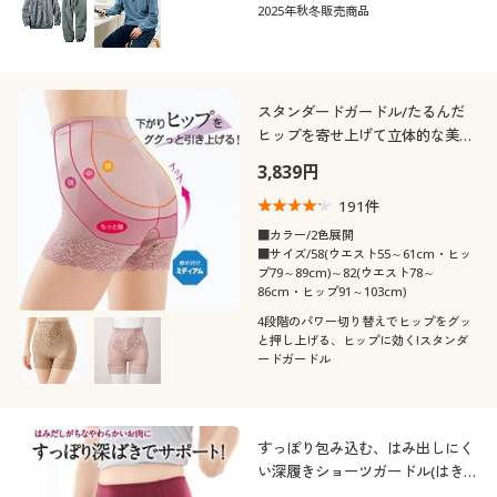
2025年秋冬販売商品
スタンダードガードル/たるんだ
ヒップを寄せ上げて立体的な美尻
をメイク(ミディアムタイプ・はき
3,839円
込み丈深め)
191
件
■カラー/2色展開
■サイズ/58(ウエスト55～61cm・ヒッ
プ79～89cm)～82(ウエスト78～
86cm・ヒップ91～103cm)
4段階のパワー切り替えでヒップをグッ
と押し上げる、ヒップに効く!スタンダ
ードガードル
すっぽり包み込む、はみ出しにく
い深履きショーツガードル(はきこ
み丈深め)