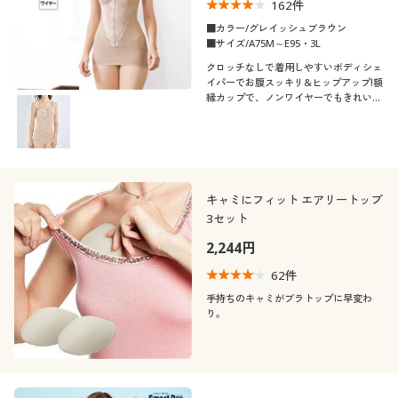
162
件
■カラー/グレイッシュブラウン
■サイズ/A75M～E95・3L
クロッチなしで着用しやすいボディシェ
イパーでお腹スッキリ&ヒップアップ!額
縁カップで、ノンワイヤーでもきれいな
胸元に。ほどよく引き締めるミディアム
タイプ。
キャミにフィット エアリートップ
3セット
2,244円
62
件
手持ちのキャミがブラトップに早変わ
り。