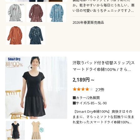
か。乾きやすいから毎日にうれしい、寒
い日の可愛いおうちチュニックです♪ふ
っくらさん対応サイズplump(プランプ)
もあります。
2026年春夏販売商品
汗取りパッド付き切替スリップ(ス
マートドライ®綿100% / さらっ
と気持ちいい吸汗速乾)
2,189円～
27
件
■カラー/2色展開
■サイズ/S-85～5L-90
【Smart Dry®綿100%】爽快さはその
ままに、さらっとソフトな肌触りに生ま
れ変わったスマートドライ®綿100%。
共地汗取りパッド付きの切替えスリップ