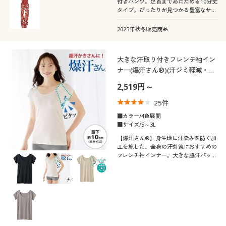
付きパンツ。足首まであたためる10分丈
タイプ。ぴったりが見つかる豊富なサイ
ズとデザインをご用意いたしました!
2025年秋冬販売商品
大きな汗取り付きフレンチ袖イン
ナー(爆汗さん®)(汗ジミ軽減・吸
汗速乾・消臭加工)
2,519円～
25
件
■カラー/4色展開
■サイズ/S～3L
【爆汗さん®】身生地に汗染みを防ぐ加
工を施した、全身の汗対策におすすめの
フレンチ袖インナー。大きな脇汗パッド
付き。