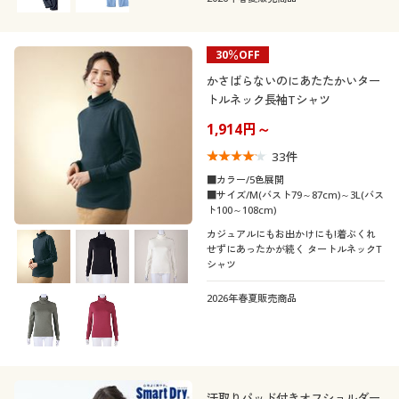
30％OFF
かさばらないのにあたたかいター
トルネック長袖Tシャツ
1,914円～
33
件
■カラー/5色展開
■サイズ/M(バスト79～87cm)～3L(バス
ト100～108cm)
カジュアルにもお出かけにも!着ぶくれ
せずにあったかが続く タートルネックT
シャツ
2026年春夏販売商品
汗取りパッド付きオフショルダー