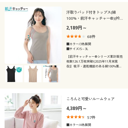
汗取りパッド付きトップス(綿
100%・前汗キャッチャー®)(衿
ぐり広め)(吸汗速乾・抗菌防臭)
2,189円～
68
件
■カラー/3色展開
■サイズ/S～3L
【前汗キャッチャー®シリーズ累計販売
枚数126.1万枚突破!(2025年11月末現
在)】吸汗・速乾機能のある綿100%素材
を使った衿ぐり広めタイプの前汗キャッ
チャー®
ころんと可愛いルームウェア
4,389円～
57
件
■カラー/4色展開