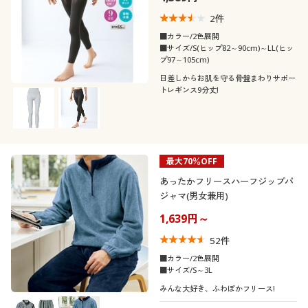
2
件
■カラー/2色展開
■サイズ/S(ヒップ82～90cm)～LL(ヒッ
プ97～105cm)
日差しからお肌を守る骨盤まわりサポー
トレギンス9分丈!
最大70％OFF
あったかフリースハーフジップパ
ジャマ(男女兼用)
1,639円～
52
件
■カラー/2色展開
■サイズ/S～3L
みんな大好き、ふわぽかフリース!