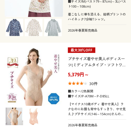
カタログ無料プレゼント
E
F
G
H
I
■サイズ/M(バスト79～87cm)～3L(バス
ト100～108cm)
着こなしに華を添える、総柄プリントの
会員メニュー
靴・靴下サイ
ハイネック7分袖Tシャツ。
21
21.5
22
22.5
23
23.5
ズ
マイページ
2026年春夏販売商品
24
24.5
25
25.5
26
26.5
閲覧履歴
27
最大30％OFF
プチサイズ着やせ美人ボディスー
お気に入り
ツ(ミディアムタイプ・ソフトワイ
メンズサイズ
S
M
L
LL
3L
5L
ヤー入り)
5,379円～
サポート
30
件
カラー
ご利用ガイド
■カラー/2色展開
■サイズ/P-A70M～P-D85LL
【マイナス10歳ボディ 着やせ美人】ラ
よくある質問とお問い合わせ
クなのにお腹も背中もすっきり、やせ見
え♪プチサイズ(146～154cm)さんのボ
ディラインを若々しくキレイに整えるロ
ングヒットのボディスーツ
2026年春夏販売商品