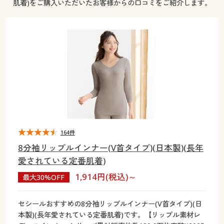
肌着)をご購入いただいたお客様からの口コミをご紹介します。
大きいサイズ
制服・スクールすべて
美容・健康・サプリメント
寝具・ベッド
制服・スクール
美容・健康通販すべて
家具・収納
キッチン・雑貨・日用品
バーゲン
大きいサイズ通販すべて
制服・学生服
カーテン・ラグ・ファブリック
大きいサイズ
制服・スクールすべて
美容・健康・サプリメント
寝具・ベッド
詳細検索
バーゲンセール
大きいサイズ レディース服
ジュニア・ティーンズ下着
バーゲン
大きいサイズ通販すべて
制服・学生服
カーテン・ラグ・ファブリック
商品カテゴリ一覧
シークレットセール
大きいサイズ レディース下着
詳細検索
バーゲンセール
大きいサイズ レディース服
ジュニア・ティーンズ下着
カタログ
大きいサイズ メンズ
商品カテゴリ一覧
シークレットセール
大きいサイズ レディース下着
164件
カタログ・チラシからのご注文
カタログ
大きいサイズ 事務・制服
8分袖リップルインナー(V首タイプ)(日本製)(長年
大きいサイズ メンズ
愛されている定番肌着)
デジタルカタログ
カタログ・チラシからのご注文
1,914円(税込)～
最大30%OFF
大きいサイズ 事務・制服
カタログ無料プレゼント
デジタルカタログ
セシールおすすめの8分袖リップルインナー(V首タイプ)(日
本製)(長年愛されている定番肌着)です。【リップル素材レ
会員メニュー