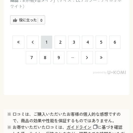
商品：
8分袖(V首タイプ)（サイズ：LL / カラー：アイボリホ
ワイト）
役に立った
0
​1
​2
​3
​4
​5
​6
​7
​8
​9
※ 口コミは、ご購入いただいたお客様の個人的な感想ですの
で、商品の効果や性能を保証するものではありません。
※ お寄せいただいた口コミは、
ガイドライン
に基づき確認