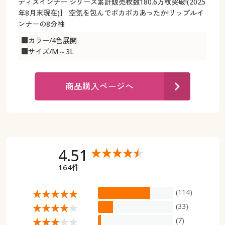
カタログ無料プレゼント
ディスインナー シリーズ累計販売枚数180.6万枚突破!(2025
年8月末現在)】 空気を包んでポカポカあったか!リップルイ
マイページ
ンナーの8分袖
会員メニュー
■カラー/4色展開
閲覧履歴
マイページ
■サイズ/M～3L
お気に入り
閲覧履歴
商品購入ページへ
サポート
お気に入り
ご利用ガイド
サポート
よくある質問とお問い合わせ
4.51
ご利用ガイド
164件
よくある質問とお問い合わせ
(114)
(33)
(7)