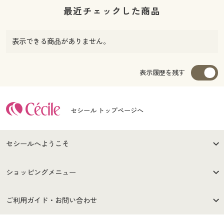
最近チェックした商品
表示できる商品がありません。
表示履歴を残す
セシール トップページへ
セシールへようこそ
はじめての方へ
ご利用環境について
ショッピングメニュー
セシールご利用規約
プライバシーポリシー
商品カテゴリ
バーゲンセール
ご利用ガイド・お問い合わせ
特定商取引法に基づく表示
古物営業法に基づく表示
カタログ・チラシからのご注
デジタルカタログ