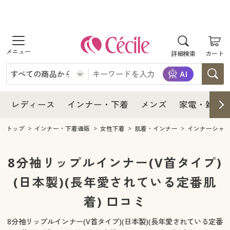
商品を探す
レディース
商品を探す
詳細検索
カート
インナー・下着
レディース通販すべて
レディース
メンズ
インナー・下着通販すべて
レディースファッション
インナー・下着
レディース通販すべて
レディース
インナー・下着
メンズ
家電・雑貨
家電・雑貨
メンズ通販すべて
女性下着
女性下着
メンズ
インナー・下着通販すべて
レディースファッション
トップ
インナー・下着通販
女性下着
肌着・インナー
インナーシャ
寝具・インテリア・家具
家電・雑貨すべて
メンズファッション
メンズ下着
家電・雑貨
メンズ通販すべて
女性下着
女性下着
8分袖リップルインナー(V首タイプ)
美容・健康
寝具・インテリア・家具通販すべて
(日本製)(長年愛されている定番肌
家電
メンズ下着
ジュニア・ティーンズ下着
寝具・インテリア・家具
家電・雑貨すべて
メンズファッション
メンズ下着
着) 口コミ
制服・スクール
美容・健康通販すべて
家具・収納
キッチン・雑貨・日用品
美容・健康
寝具・インテリア・家具通販すべて
家電
メンズ下着
ジュニア・ティーンズ下着
8分袖リップルインナー(V首タイプ)(日本製)(長年愛されている定番