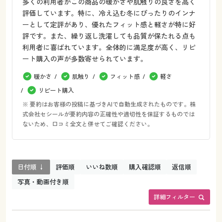
多くの利用者がこの商品の暖かさや肌触りの良さを高く
評価しています。特に、冷え込む冬にぴったりのインナ
ーとして定評があり、優れたフィット感と軽さが特に好
評です。また、繰り返し洗濯しても品質が保たれる点も
利用者に喜ばれています。全体的に満足度が高く、リピ
ート購入の声が多数寄せられています。
暖かさ
肌触り
フィット感
軽さ
リピート購入
※ 要約はお客様の投稿に基づきAIで自動生成されたものです。株
式会社セシールが要約内容の正確性や適切性を保証するものでは
ないため、口コミ全文と併せてご確認ください。
日付順 ↓
評価順
いいね数順
購入確認順
返信順
写真・動画付き順
詳細フィルター