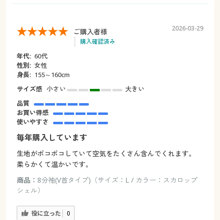
2026-03-29
ご購入者様
購入確認済み
年代:
60代
性別:
女性
身長:
155～160cm
サイズ感
小さい
大きい
品質
お買い得感
使いやすさ
毎年購入しています
生地がポコポコしていて空気をたくさん含んでくれます。
柔らかくて温かいです。
商品：
8分袖(V首タイプ)（サイズ：L / カラー：スカロップ
シェル）
役に立った
0