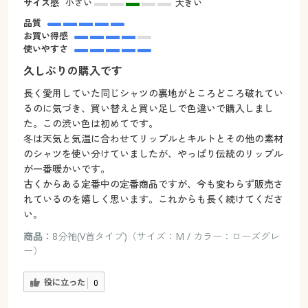
サイズ感
小さい
大きい
品質
お買い得感
使いやすさ
久しぶりの購入です
長く愛用していた同じシャツの裏地がところどころ破れてい
るのに気づき、買い替えと買い足しで色違いで購入しまし
た。この渋い色は初めてです。
冬は天気と気温に合わせてリップルとキルトとその他の素材
のシャツを使い分けていましたが、やっぱり伝統のリップル
が一番暖かいです。
古くからある定番中の定番商品ですが、今も変わらず販売さ
れているのを嬉しく思います。これからも長く続けてくださ
い。
商品：
8分袖(V首タイプ)（サイズ：M / カラー：ローズグレ
ー）
役に立った
0