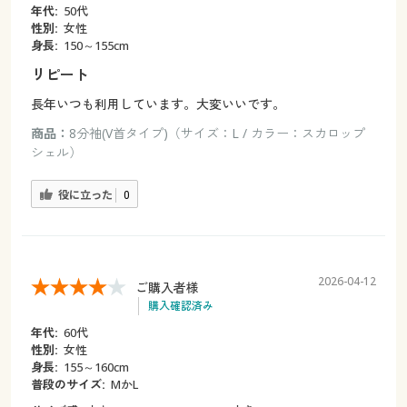
年代:
50代
性別:
女性
身長:
150～155cm
リピート
長年いつも利用しています。大変いいです。
商品：
8分袖(V首タイプ)（サイズ：L / カラー：スカロップ
シェル）
役に立った
0
2026-04-12
ご購入者様
購入確認済み
年代:
60代
性別:
女性
身長:
155～160cm
普段のサイズ:
MかL