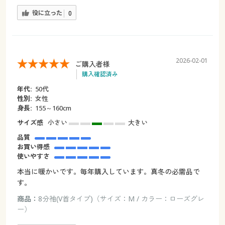
役に立った
0
2026-02-01
ご購入者様
購入確認済み
年代:
50代
性別:
女性
身長:
155～160cm
サイズ感
小さい
大きい
品質
お買い得感
使いやすさ
本当に暖かいです。毎年購入しています。真冬の必需品で
す。
商品：
8分袖(V首タイプ)（サイズ：M / カラー：ローズグレ
ー）