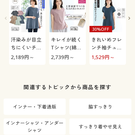
30%OFF
汗染みが目立
キレイが続く
きれいめフレ
ちにくいチュ
Tシャツ(綿
ンチ袖チュニ
ニックTシャ
100%)
ック(綿混・吸
2,189
円～
2,739
円～
1,529
円～
3
ツ(綿混・汗染
汗・速乾・接
み防止・UVケ
触冷感)
ア)
関連するトピックから商品を探す
インナー・下着通販
脇すっきり
インナーシャツ・アンダー
すっきり着やせ見え
シャツ