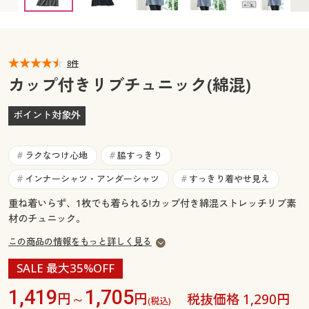
3L(バスト100～108cm) ◎ 在庫あり
カタログ無料プレゼント
マイページ
会員メニュー
閲覧履歴
8件
マイページ
カップ付きリブチュニック(綿混)
お気に入り
閲覧履歴
ポイント対象外
サポート
お気に入り
ラクなつけ心地
脇すっきり
#
#
ご利用ガイド
サポート
インナーシャツ・アンダーシャツ
すっきり着やせ見え
#
#
重ね着いらず、1枚でも着られる!カップ付き綿混ストレッチリブ素
よくある質問とお問い合わせ
ご利用ガイド
材のチュニック。
この商品の情報をもっと詳しく見る
よくある質問とお問い合わせ
SALE 最大35%OFF
1,419
1,705
円～
円
税抜価格 1,290円
(税込)