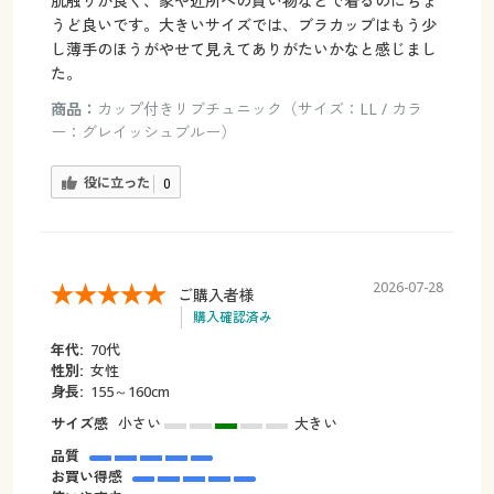
肌触りが良く、家や近所への買い物などで着るのにちょ
うど良いです。大きいサイズでは、ブラカップはもう少
し薄手のほうがやせて見えてありがたいかなと感じまし
た。
商品：
カップ付きリブチュニック（サイズ：LL / カラ
ー：グレイッシュブルー）
役に立った
0
2026-07-28
ご購入者様
購入確認済み
年代:
70代
性別:
女性
身長:
155～160cm
サイズ感
小さい
大きい
品質
お買い得感