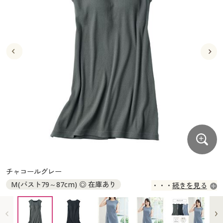
大きいサイズ
制服・スクールすべて
美容・健康・サプリメント
寝具・ベッド
制服・スクール
美容・健康通販すべて
家具・収納
キッチン・雑貨・日用品
バーゲン
大きいサイズ通販すべて
制服・学生服
カーテン・ラグ・ファブリック
大きいサイズ
制服・スクールすべて
美容・健康・サプリメント
寝具・ベッド
詳細検索
バーゲンセール
大きいサイズ レディース服
ジュニア・ティーンズ下着
バーゲン
大きいサイズ通販すべて
制服・学生服
カーテン・ラグ・ファブリック
商品カテゴリ一覧
シークレットセール
大きいサイズ レディース下着
詳細検索
バーゲンセール
大きいサイズ レディース服
ジュニア・ティーンズ下着
カタログ
大きいサイズ メンズ
商品カテゴリ一覧
シークレットセール
大きいサイズ レディース下着
カタログ・チラシからのご注文
カタログ
大きいサイズ 事務・制服
大きいサイズ メンズ
デジタルカタログ
カタログ・チラシからのご注文
チャコールグレー
大きいサイズ 事務・制服
M(バスト79～87cm) ◎ 在庫あり
続きを見る
カタログ無料プレゼント
デジタルカタログ
L(バスト86～94cm) ◎ 在庫あり
LL(バスト93～101cm) ◎ 在庫あり
会員メニュー