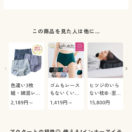
この商品を見た人は他に…
色違い3枚
ゴムもレース
ヒツジのいら
組・綿混レー
もないくい込
ない枕® -至
シィショーツ
みにくいショ
極-
2,189
円～
1,419
円～
15,800
円
1
(ストレッチ)
ーツ(はきこみ
(はきこみ丈ス
丈スタンダー
タンダード)
ド)
アウターとの相性◎ 使える!インナーアイテ