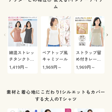
ム
綿混ストレッ
ベアトップ風
ストラップ留
チタンクトッ
キャミソール
め付きレース
プ(2丈展開)
使いタンクト
1,419
円～
1,969
円～
1,969
円～
2
ップ(綿混素
材)
素材と着心地にこだわり!シルエットもカバー
する大人のTシャツ