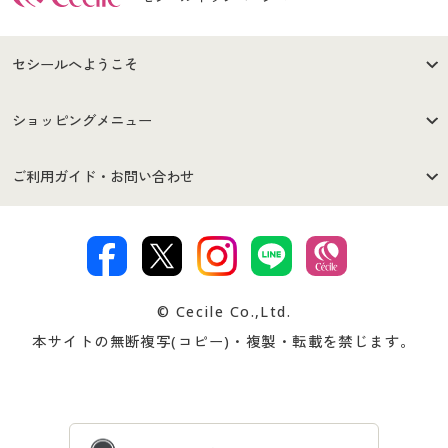
セシールへようこそ
はじめての方へ
ご利用環境について
ショッピングメニュー
セシールご利用規約
プライバシーポリシー
商品カテゴリ
バーゲンセール
ご利用ガイド・お問い合わせ
特定商取引法に基づく表示
古物営業法に基づく表示
カタログ・チラシからのご注
デジタルカタログ
ご注文は
お届けは
文
著作権・商標について
会社案内
交換・返品は
お支払は
カタログ無料プレゼント
特集一覧
© Cecile Co.,Ltd.
会員登録・お客様情報変更に
お客様番号・パスワードをお
本サイトの無断複写(コピー)・複製・転載を禁じます。
プレゼント＆キャンペーン
サイトマップ
ついて
忘れの場合
サイズガイド
よくある質問とお問い合わせ