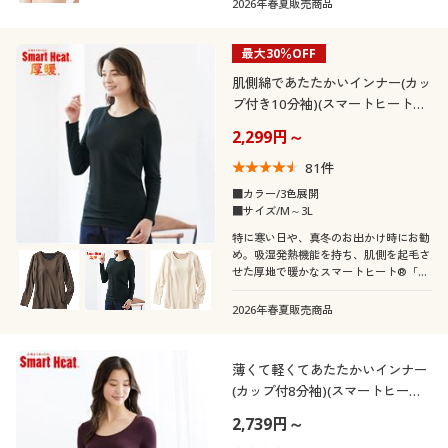
2026年春夏販売商品
最大30％OFF
肌側綿であたたかいインナー(カッ
プ付き10分袖)(スマートヒート®
厚暖®)
2,299円～
81
件
■カラー/3色展開
■サイズ/M～3L
特に寒い日や、真冬のお出かけ時にお勧
め。吸湿発熱機能を持ち、肌側を起毛さ
せた厚地で暖かなスマートヒート®「厚
暖®」インナー。ブラカップが付いてT
シャツ感覚で着れる10分袖。1枚で暖か
2026年春夏販売商品
さもラクさも叶えます。
薄くて軽くてあたたかいインナー
(カップ付8分袖)(スマートヒート
®)
2,739円～