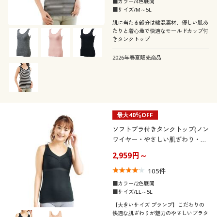
■カラー/4色展開
■サイズ/M～5L
肌に当たる部分は綿混素材、優しい肌あ
たりと着心地で快適なモールドカップ付
きタンクトップ
2026年春夏販売商品
最大40％OFF
ソフトブラ付きタンクトップ(ノン
ワイヤー・やさしい肌ざわり・T
シャツみたいなブラ®)
2,959円～
105
件
■カラー/2色展開
■サイズ/LL～5L
【大きいサイズ プランプ】こだわりの
快適な肌ざわりが魅力のやさしいブラタ