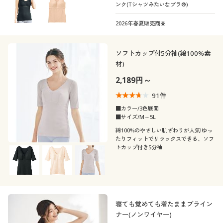
ンク(Tシャツみたいなブラ®)
2026年春夏販売商品
ソフトカップ付5分袖(綿100%素
材)
2,189円～
91
件
■カラー/3色展開
■サイズ/M～5L
綿100%のやさしい肌ざわりが人気!ゆっ
たりフィットでリラックスできる、ソフ
トカップ付き5分袖
寝ても覚めても着たままブライン
ナー(ノンワイヤー)