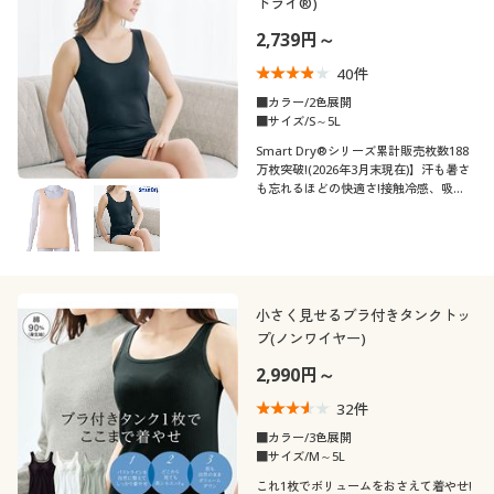
ドライ®)
2,739円～
40
件
■カラー/2色展開
■サイズ/S～5L
Smart Dry®シリーズ累計販売枚数188
万枚突破!(2026年3月末現在)】汗も暑さ
も忘れるほどの快適さ!接触冷感、吸
汗・速乾など機能満載。スマートドライ
®シリーズの、1枚で着られてラクなカ
ップ付きノースリーブ
小さく見せるブラ付きタンクトッ
プ(ノンワイヤー)
2,990円～
32
件
■カラー/3色展開
■サイズ/M～5L
これ1枚でボリュームをおさえて着やせ!