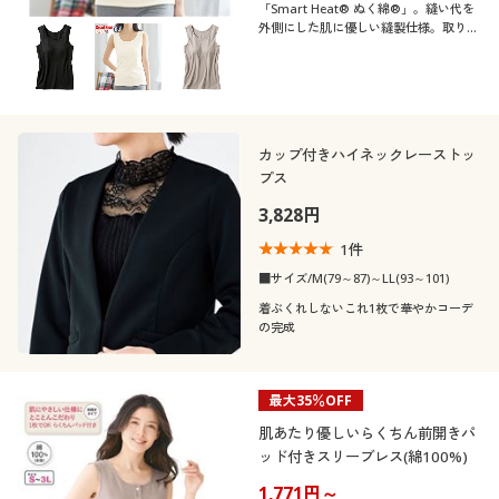
「Smart Heat® ぬく綿®」。縫い代を
外側にした肌に優しい縫製仕様。取り外
し可能なパッド付きノースリーブ。
カップ付きハイネックレーストッ
プス
3,828円
1
件
■サイズ/M(79～87)～LL(93～101)
着ぶくれしないこれ1枚で華やかコーデ
の完成
最大35％OFF
肌あたり優しいらくちん前開きパ
ッド付きスリーブレス(綿100%)
1,771円～