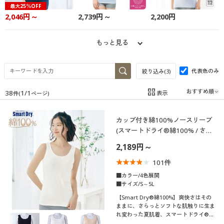
最大25％OFF
制服・スクール
美容・健康通販すべて
家具・収納
キッチン・雑貨・日用品
2,046円～
2,739円～
2,200円
大きいサイズ
制服・スクールすべて
美容・健康・サプリメント
寝具・ベッド
もっと見る
バーゲン
大きいサイズ通販すべて
制服・学生服
カーテン・ラグ・ファブリック
代表色のみ
絞り込み(
3
)
詳細検索
38
1
/
1
表示
件(
ページ)
バーゲンセール
大きいサイズ レディース服
ジュニア・ティーンズ下着
在庫
在庫のある商品のみ表示
カップ付き綿100%ノースリーブ
商品カテゴリ一覧
シークレットセール
大きいサイズ レディース下着
カテゴリ
(スマートドライ®綿100% / さら
っと気持ちいい吸汗速乾)
カタログ
2,189円～
大きいサイズ メンズ
101
件
カタログ・チラシからのご注文
■カラー/4色展開
大きいサイズ 事務・制服
■サイズ/S～5L
口コミ
デジタルカタログ
(5)
【Smart Dry®綿100%】爽快さはその
ままに、さらっとソフトな肌触りに生ま
れ変わった夏肌着、スマートドライ®綿
(4〜4.9)
100%。モールドカップ付きノースリー