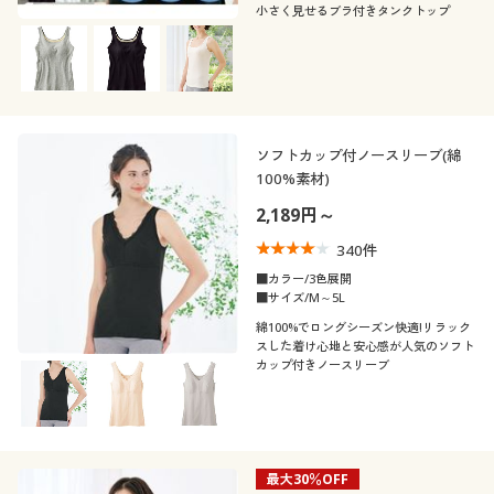
小さく見せるブラ付きタンクトップ
ソフトカップ付ノースリーブ(綿
100%素材)
2,189円～
340
件
■カラー/3色展開
■サイズ/M～5L
綿100%でロングシーズン快適!リラック
スした着け心地と安心感が人気のソフト
カップ付きノースリーブ
最大30％OFF