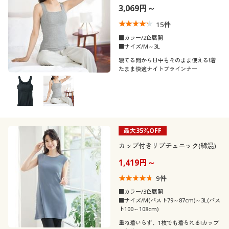
3,069円～
15
件
■カラー/2色展開
■サイズ/M～3L
寝てる間から日中もそのまま使える!着
たまま快適ナイトブラインナー
最大35％OFF
カップ付きリブチュニック(綿混)
1,419円～
9
件
■カラー/3色展開
■サイズ/M(バスト79～87cm)～3L(バス
ト100～108cm)
重ね着いらず、1枚でも着られる!カップ