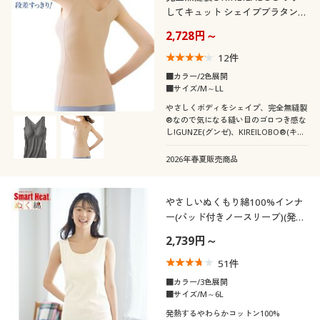
してキュット シェイプブラタンク
(パッド付き)(GUNZE)
2,728円～
12
件
■カラー/2色展開
■サイズ/M～LL
やさしくボディをシェイプ、完全無縫製
®なので気になる縫い目のゴロつき感な
し!GUNZE(グンゼ)、KIREILOBO®(キレ
イラボ)
2026年春夏販売商品
やさしいぬくもり綿100%インナ
ー(パッド付きノースリーブ)(発熱
するコットン)(スマートヒート®
2,739円～
ぬく綿®)
51
件
■カラー/3色展開
■サイズ/M～6L
発熱するやわらかコットン100%