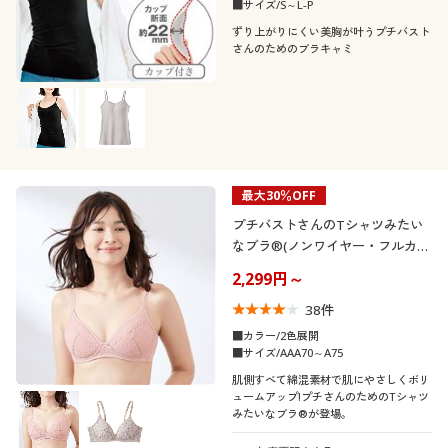
■サイズ/S～L-P
ずり上がりにくい美胸が叶うプチバスト
さんのためのブラキャミ
最大30％OFF
プチバストさんのTシャツみたい
なブラ®(ノンワイヤー・フルカッ
プ)
2,299円～
38
件
■カラー/2色展開
■サイズ/AAA70～A75
肌側すべて綿混素材で肌にやさしくボリ
ュームアップ!プチさんのためのTシャツ
みたいなブラ®が登場。