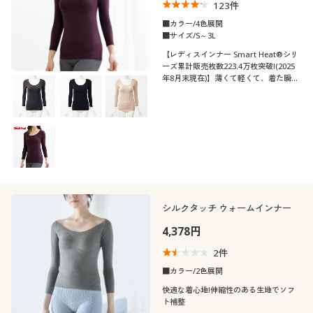
123
件
■カラー/4色展開
■サイズ/S～3L
【レディスインナー Smart Heat®シリ
ーズ累計販売枚数223.4万枚突破!(2025
年8月末現在)】薄くて軽くて、着た瞬間
から暖かい♪吸汗・速乾、抗菌防臭も備
えた吸湿発熱素材「スマートヒート®」
のブラカップ付き8分袖タイプ。今年も
登場!
シルクタッチ ウォームインナー
4,378円
2
件
■カラー/2色展開
快適な着心地!伸縮性のある生地でソフ
ト補整