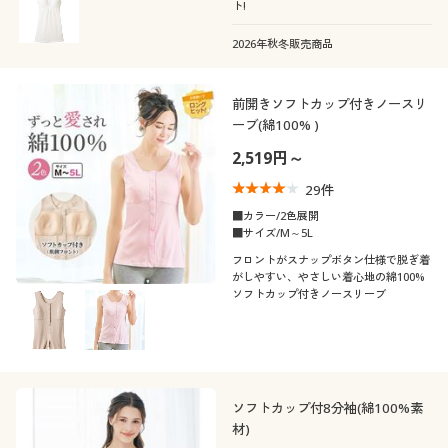
ト!
2026年秋冬販売商品
前開きソフトカップ付きノースリ
ーブ(綿100% )
2,519円～
29
件
■カラー/2色展開
■サイズ/M～5L
フロントがスナップボタン仕様で脱ぎ着
がしやすい、やさしい着心地の綿100%
ソフトカップ付きノースリーブ
ソフトカップ付8分袖(綿100%素
材)