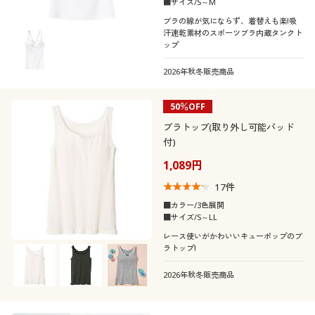
■サイズ/S～M
ブラの線が気にならず、着替えも楽!吸
汗速乾素材のスポーツブラ内蔵タンクト
ップ
2026年秋冬販売商品
50％OFF
ブラトップ(取り外し可能パッド
付)
1,089円
17
件
■カラー/3色展開
■サイズ/S～LL
レース使いがかわいいキューポップのブ
ラトップ!
2026年秋冬販売商品