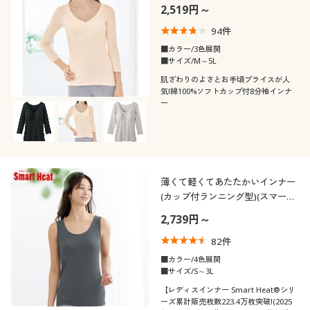
2,519円～
94
件
■カラー/3色展開
■サイズ/M～5L
肌ざわりのよさとお手頃プライスが人
気!綿100%ソフトカップ付8分袖インナ
ー
薄くて軽くてあたたかいインナー
(カップ付ランニング型)(スマート
ヒート®)
2,739円～
82
件
■カラー/4色展開
■サイズ/S～3L
【レディスインナー Smart Heat®シリ
ーズ累計販売枚数223.4万枚突破!(2025