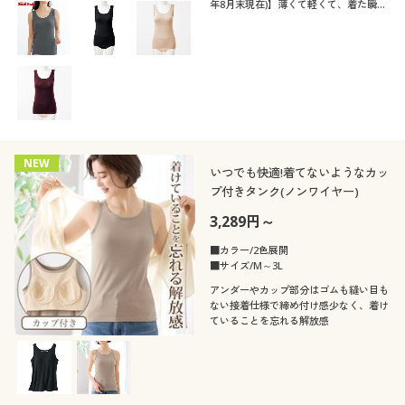
年8月末現在)】薄くて軽くて、着た瞬間
から暖かい♪吸汗・速乾、抗菌防臭も備
えた吸湿発熱素材「スマートヒート®」
のブラカップ付きノースリーブタイプ。
今年も登場!
NEW
いつでも快適!着てないようなカッ
プ付きタンク(ノンワイヤー)
3,289円～
■カラー/2色展開
■サイズ/M～3L
アンダーやカップ部分はゴムも縫い目も
ない接着仕様で締め付け感少なく、着け
ていることを忘れる解放感