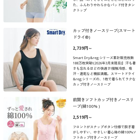
た、ふんわりやわらかなパッド付きタン
クトップ
カップ付きノースリーブ(スマート
ドライ®)
2,739円～
Smart Dry&reg;シリーズ累計販売枚数
188万枚突破!(2026年3月末現在)】汗も暑
さも忘れるほどの快適さ!接触冷感、吸
汗・速乾など機能満載。スマートドライ
&reg;シリーズの、1枚で着られてラクな
カップ付きノースリーブ
前開きソフトカップ付きノースリ
ーブ(綿100% )
2,519円～
フロントがスナップボタン仕様で脱ぎ着
がしやすい、やさしい着心地の綿100%ソ
フトカップ付きノースリーブ