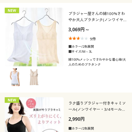
NEW
ブラジャー屋さんの綿100%さわ
やか大人ブラタンク(ノンワイヤ
ー)
3,069円～
9
件
■カラー/2色展開
■サイズ/M～3L
綿100%メッシュでさわやかな着心地!大
人のためのブラタンク
NEW
ラク盛りブラジャー付きキャミソ
ール(ノンワイヤー・3/4モールド
カップ)
2,990円
■カラー/2色展開