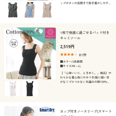
ップボタンの前開きで脱ぎ着がしやすい
インナー。綿混ストレッチ&スリーブレ
スで長い季節活躍します。ふっくらさん
対応サイズplump(プランプ)もありま
す。
1枚で快適に過ごせるパッド付き
キャミソール
2,519円
81
件
■カラー/2色展開
■サイズ/M～LL
【「心地いいに、ときめく。」商品】や
わらかな着心地にやみつき!脇に縫い目
がなくゴロつかない丸編みの綿100%リ
ブインナー(パッド付き)
カップ付きノースリーブ(スマート