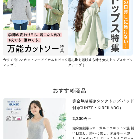
今すぐ欲しいカットソーアイテムをピック
着心地も着映えも叶う大人トップスをピッ
アップ！
クアップ！
おすすめ商品
完全無縫製®タンクトップ(パッド
付)(GUNZE・KIREILABO)
2,200円～
完全無縫製&オーガニックコットン混!縫
い目無し、縫い代無し、洗濯ネーム無
し、肌へのやさしさにとことんこだわっ