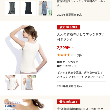
付き綿混ストレッチリブ素材のチュニッ
ク。
2026年春夏販売商品
最大30％OFF
大人の背筋のばしてすっきりブラ
付きタンク
2,299円～
17
件
■カラー/2色展開
■サイズ/M～3L
ピンっと背筋を意識。背筋を伸ばして
若々しく!ブラジャー付きタンクトップ
2026年春夏販売商品
最大20％OFF
完全無縫製®KIREILABO® ラク