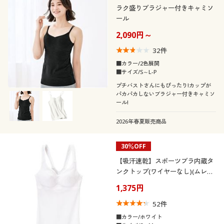
ラク盛りブラジャー付きキャミソ
ール
2,090円～
32
件
■カラー/2色展開
■サイズ/S～L-P
プチバストさんにもぴったり!カップが
パカパカしないブラジャー付きキャミソ
ール!
2026年春夏販売商品
30％OFF
【吸汗速乾】スポーツブラ内蔵タ
ンクトップ(ワイヤーなし)(ムレに
くい)(スポブラ)
1,375円
52
件
■カラー/ホワイト