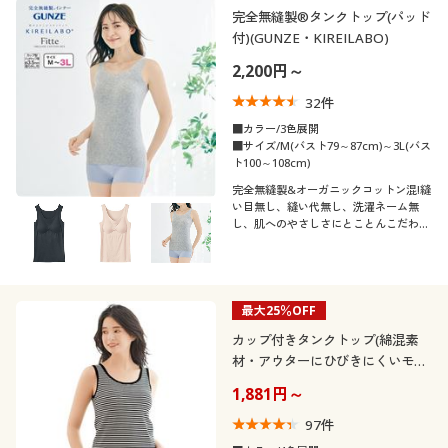
完全無縫製®タンクトップ(パッド
付)(GUNZE・KIREILABO)
2,200円～
32
件
■カラー/3色展開
■サイズ/M(バスト79～87cm)～3L(バス
ト100～108cm)
完全無縫製&オーガニックコットン混!縫
い目無し、縫い代無し、洗濯ネーム無
し、肌へのやさしさにとことんこだわっ
た、ふんわりやわらかなパッド付きタン
クトップ
最大25％OFF
カップ付きタンクトップ(綿混素
材・アウターにひびきにくいモー
ルドカップ)
1,881円～
97
件