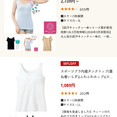
2,739円～
年代
レギュラー
ゆったり
フォーマル
パーティー
655
件
冷感・涼感
脇汗・汗取り
■カラー/3色展開
シーズン
10代
30代
■サイズ/S～3L
【前汗キャッチャー®シリーズ累計販売
価格
ＵＶカット・紫外線
秋
夏
～
円
絞込
枚数126.9万枚突破!(2026年3月末現在)】
40代
50代
対策
大人気の前汗キャッチャー®の、一枚で
着られるブラカップ付きタイプ
冬
春
60代
閉じる
50％OFF
スポーツブラ内蔵タンクトップ(重
ね着いらず)(ふわふわカップ)(ス
ポブラ)
1,089円
202
件
■カラー/2色展開
■サイズ/L～LL
【価格を見直しました!】ティーンのた
めのブラ付きトップス!!スポーツブラと