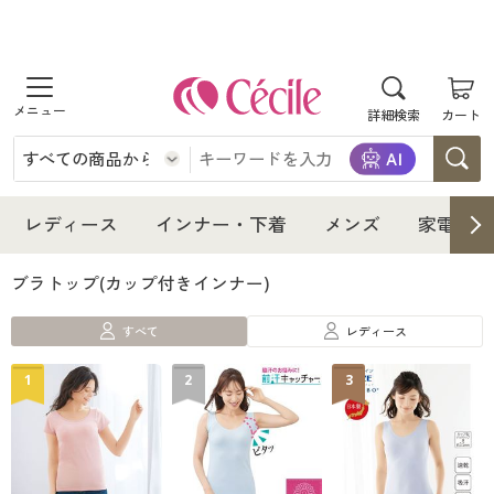
商品を探す
詳細検索
カート
レディース
インナー・下着
レディース通販すべて
レディース
インナー・下着
メンズ
家電・雑
メンズ
インナー・下着通販すべて
レディースファッション
ブラトップ(カップ付きインナー)
家電・雑貨
すべて
レディース
メンズ通販すべて
女性下着
女性下着
1
2
3
寝具・インテリア・家具
家電・雑貨すべて
メンズファッション
メンズ下着
美容・健康
寝具・インテリア・家具通販すべて
家電
メンズ下着
ジュニア・ティーンズ下着