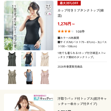
最大35％OFF
カップ付きリブタンクトップ(綿
混)
1,276円～
こだわり条件
柄・デザイン
で絞り込む
108
件
■カラー/6色展開
襟・ネック
■サイズ/M(バスト79～87cm)～3L(バス
無地
ボーダー
ト100～108cm)
1枚でも着られる!カップ付き綿混ストレ
袖
スクエアネック
Ｕネック
ッチリブ素材のタンクトップ。
花柄
素材
2026年春夏販売商品
ノースリーブ
七分袖
機能・特徴
コットン・綿100
ナイロン
長袖
半袖
シーン
ウォッシャブル(洗
ストレッチ
レース
スウェット
える)
フレンチスリーブ
汗取りパッド付トップス(前汗キャ
着用感
ッチャー®カップ付タイプ)
スポーツ
スクール
ウール
シルク
吸汗速乾
抗菌防臭