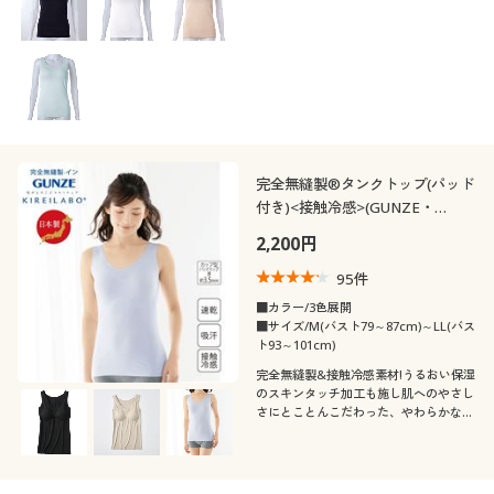
カタログ無料プレゼント
ブ
(3〜3.9)
会員メニュー
(2〜2.9)
マイページ
(1〜1.9)
閲覧履歴
レディースサ
完全無縫製®タンクトップ(パッド
S
M
L
LL
3L
4L
イズ
付き)<接触冷感>(GUNZE・
KIREILABO)
お気に入り
5L
6L
2,200円
95
件
サポート
ブラカップサ
■カラー/3色展開
AAA
AA
A
B
C
D
イズ
■サイズ/M(バスト79～87cm)～LL(バス
ご利用ガイド
ト93～101cm)
E
完全無縫製&接触冷感素材!うるおい保湿
のスキンタッチ加工も施し肌へのやさし
よくある質問とお問い合わせ
さにとことんこだわった、やわらかなデ
イリーインナー(パッド付きタンクトッ
カラー
プ)(GUNZEキレイラボ)