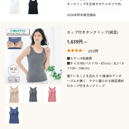
タンクトップを合体させたスポブラ内蔵
タンクトップ
2026年秋冬販売商品
カップ付きタンクトップ(綿混)
1,639円～
203
件
■カラー/4色展開
■サイズ/M(バスト79～87cm)～3L(バス
ト100～108cm)
着ていることを忘れそう!後身のアンダ
ーゴムが無く、ラクに着られる綿混素材
のカップ付きタンクトップ