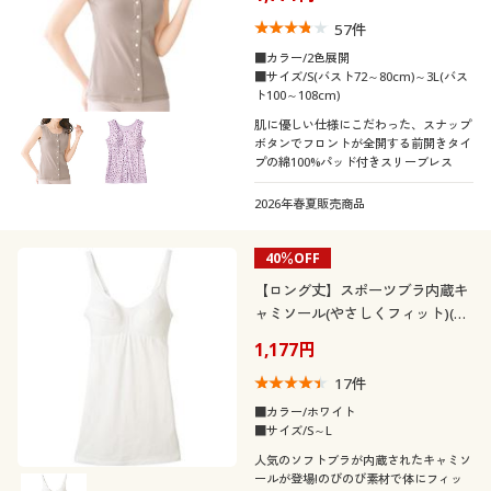
57
件
■カラー/2色展開
■サイズ/S(バスト72～80cm)～3L(バス
ト100～108cm)
肌に優しい仕様にこだわった、スナップ
ボタンでフロントが全開する前開きタイ
プの綿100%パッド付きスリーブレス
2026年春夏販売商品
40％OFF
【ロング丈】スポーツブラ内蔵キ
ャミソール(やさしくフィット)(重
ね着いらず)(スポブラ)
1,177円
17
件
■カラー/ホワイト
■サイズ/S～L
人気のソフトブラが内蔵されたキャミソ
ールが登場!のびのび素材で体にフィッ