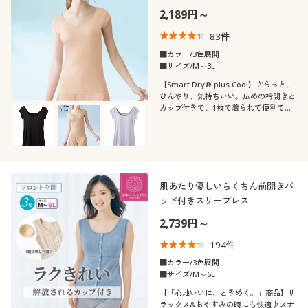
プラスクール)
2,189円～
83
件
■カラー/3色展開
■サイズ/M～3L
【Smart Dry® plus Cool】さらっと、
ひんやり、気持ちいい。広めの衿開きと
カップ付きで、1枚で着られて便利でラ
ク。接触冷感や吸汗・速乾など、夏にう
れしい快適機能満載のインナー
肌あたり優しいらくちん前開きパ
ッド付きスリーブレス
2,739円～
194
件
■カラー/3色展開
■サイズ/M～6L
【「心地いいに、ときめく。」商品】リ
ラックス&おやすみの時にも快適♪スナ