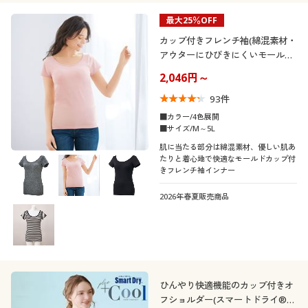
最大25％OFF
カップ付きフレンチ袖(綿混素材・
アウターにひびきにくいモールド
カップ)
2,046円～
93
件
■カラー/4色展開
■サイズ/M～5L
肌に当たる部分は綿混素材、優しい肌あ
たりと着心地で快適なモールドカップ付
きフレンチ袖インナー
2026年春夏販売商品
ひんやり快適機能のカップ付きオ
フショルダー(スマートドライ®