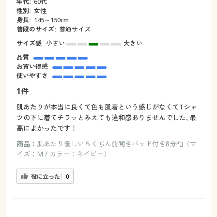
年代:
60代
性別:
女性
身長:
145～150cm
普段のサイズ:
普通サイズ
サイズ感
小さい
大きい
品質
お買い得感
使いやすさ
1件
肌あたりが本当に良くて色も肌着という感じがなくてTシャ
ツの下に着てチラッとみえても違和感ありませんでした､最
高によかったです！
商品：
肌あたり優しいらくちん前開きパッド付き8分袖（サ
イズ：M / カラー：ネイビー）
役に立った
0