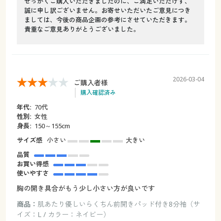
せっかくご購入いただきましたのに、ご満足いただけず、
誠に申し訳ございません。お寄せいただいたご意見につき
ましては、今後の商品企画の参考にさせていただきます。
貴重なご意見ありがとうございました。
2026-03-04
ご購入者様
購入確認済み
年代:
70代
性別:
女性
身長:
150～155cm
サイズ感
小さい
大きい
品質
お買い得感
使いやすさ
胸の開き具合がもう少し小さい方が良いです
商品：
肌あたり優しいらくちん前開きパッド付き8分袖（サ
イズ：L / カラー：ネイビー）