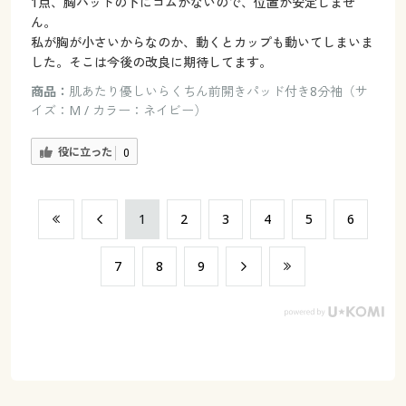
1点、胸パッドの下にゴムがないので、位置が安定しませ
ん。
私が胸が小さいからなのか、動くとカップも動いてしまいま
した。そこは今後の改良に期待してます。
商品：
肌あたり優しいらくちん前開きパッド付き8分袖（サ
イズ：M / カラー：ネイビー）
役に立った
0
​1
​2
​3
​4
​5
​6
​7
​8
​9