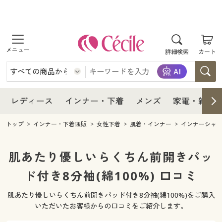
商品を探す
レディース
商品を探す
詳細検索
カート
インナー・下着
レディース通販すべて
レディース
メンズ
インナー・下着通販すべて
レディースファッション
インナー・下着
レディース通販すべて
レディース
インナー・下着
メンズ
家電・雑貨
家電・雑貨
メンズ通販すべて
女性下着
女性下着
メンズ
インナー・下着通販すべて
レディースファッション
トップ
インナー・下着通販
女性下着
肌着・インナー
インナーシャ
寝具・インテリア・家具
家電・雑貨すべて
メンズファッション
メンズ下着
家電・雑貨
メンズ通販すべて
女性下着
女性下着
肌あたり優しいらくちん前開きパッ
美容・健康
寝具・インテリア・家具通販すべて
ド付き8分袖(綿100%) 口コミ
家電
メンズ下着
ジュニア・ティーンズ下着
寝具・インテリア・家具
家電・雑貨すべて
メンズファッション
メンズ下着
肌あたり優しいらくちん前開きパッド付き8分袖(綿100%)をご購入
制服・スクール
美容・健康通販すべて
家具・収納
キッチン・雑貨・日用品
美容・健康
寝具・インテリア・家具通販すべて
家電
メンズ下着
いただいたお客様からの口コミをご紹介します。
ジュニア・ティーンズ下着