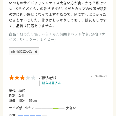
いつものサイズよりワンサイズ大きい方が良いかも？私はい
つもSサイズくらいの骨格ですが、Sだとカップの位置が鎖骨
の方に近い感じになって上すぎたので、Mにすればよかった
なぁと思いました。作りはしっかりしており、授乳もしやす
く、品質は問題ありません。
商品：
肌あたり優しいらくちん前開きパッド付き8分袖（サ
イズ：S / カラー：ネイビー）
役に立った
0
2026-04-21
ご購入者様
購入確認済み
年代:
40代
性別:
女性
身長:
150～155cm
サイズ感
小さい
大きい
品質