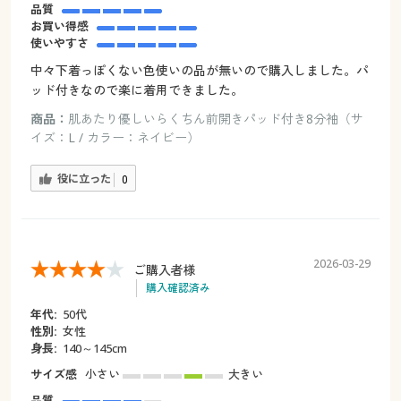
品質
お買い得感
使いやすさ
中々下着っぽくない色使いの品が無いので購入しました。パ
ッド付きなので楽に着用できました。
商品：
肌あたり優しいらくちん前開きパッド付き8分袖（サ
イズ：L / カラー：ネイビー）
役に立った
0
2026-03-29
ご購入者様
購入確認済み
年代:
50代
性別:
女性
身長:
140～145cm
サイズ感
小さい
大きい
品質