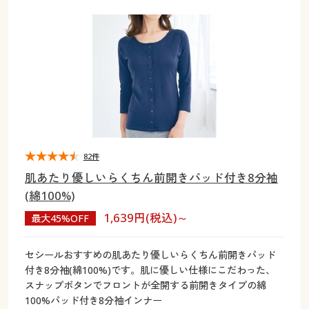
大きいサイズ
制服・スクールすべて
美容・健康・サプリメント
寝具・ベッド
制服・スクール
美容・健康通販すべて
家具・収納
キッチン・雑貨・日用品
バーゲン
大きいサイズ通販すべて
制服・学生服
カーテン・ラグ・ファブリック
大きいサイズ
制服・スクールすべて
美容・健康・サプリメント
寝具・ベッド
詳細検索
バーゲンセール
大きいサイズ レディース服
ジュニア・ティーンズ下着
バーゲン
大きいサイズ通販すべて
制服・学生服
カーテン・ラグ・ファブリック
商品カテゴリ一覧
シークレットセール
大きいサイズ レディース下着
詳細検索
バーゲンセール
大きいサイズ レディース服
ジュニア・ティーンズ下着
カタログ
82件
大きいサイズ メンズ
商品カテゴリ一覧
シークレットセール
大きいサイズ レディース下着
肌あたり優しいらくちん前開きパッド付き8分袖
カタログ・チラシからのご注文
(綿100%)
カタログ
大きいサイズ 事務・制服
大きいサイズ メンズ
1,639円(税込)～
最大45%OFF
デジタルカタログ
カタログ・チラシからのご注文
大きいサイズ 事務・制服
セシールおすすめの肌あたり優しいらくちん前開きパッド
カタログ無料プレゼント
付き8分袖(綿100%)です。肌に優しい仕様にこだわった、
デジタルカタログ
スナップボタンでフロントが全開する前開きタイプの綿
会員メニュー
100%パッド付き8分袖インナー