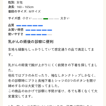
性別:
女性
身長:
160～165cm
普段のサイズ:
Mサイズ
サイズ感
小さい
大きい
品質
お買い得感
使いやすさ
乳がんの術後の診察に便利
生地も縫製もしっかりしていて想定通りの品で満足してま
す。
乳がんの術後で腕が上がりにくく前開きの下着を探してまし
た。
他社ではブラのみだったり、袖なしタンクトップしかなく、
冬の診察時にブラと長袖下着とシャツの3つのボタンを開け
締めするのは大変で困ってました。
この商品のおかげで診察に手間が省け、冬でも寒くなくて大
変重宝してます。