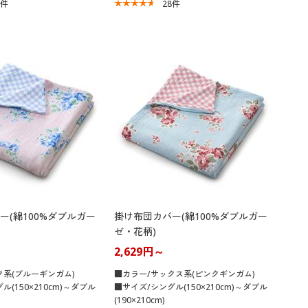
8
件
28
件
ー(綿100%ダブルガー
掛け布団カバー(綿100%ダブルガー
ゼ・花柄)
2,629円～
ク系(ブルーギンガム)
■カラー/サックス系(ピンクギンガム)
(150×210cm)～ダブル
■サイズ/シングル(150×210cm)～ダブル
(190×210cm)