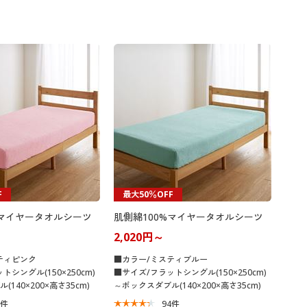
F
最大50％OFF
%マイヤータオルシーツ
肌側綿100%マイヤータオルシーツ
2,020円～
ティピンク
■カラー/ミスティブルー
シングル(150×250cm)
■サイズ/フラットシングル(150×250cm)
140×200×高さ35cm)
～ボックスダブル(140×200×高さ35cm)
4
件
94
件