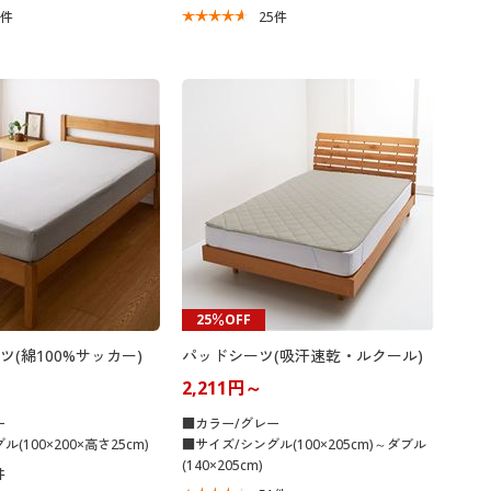
5
件
25
件
25％OFF
(綿100%サッカー)
パッドシーツ(吸汗速乾・ルクール)
2,211円～
ー
■カラー/グレー
(100×200×高さ25cm)
■サイズ/シングル(100×205cm)～ダブル
(140×205cm)
件