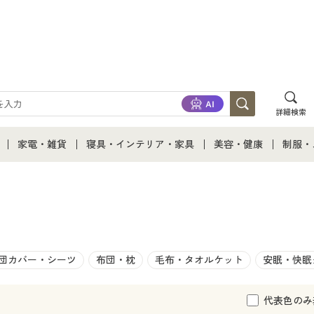
詳細検索
家電・雑貨
寝具・インテリア・家具
美容・健康
制服・
通販すべて
家電・雑貨すべて
寝具・インテリア・家具通販すべて
美容・健康通販すべて
制服・
ファッション
家電
家具・収納
美容・健康・サプリメ
制服・
下着
キッチン・雑貨・日用品
寝具・ベッド
ジュニ
団カバー・シーツ
布団・枕
毛布・タオルケット
安眠・快眠
カーテン・ラグ・ファブリック
代表色のみ