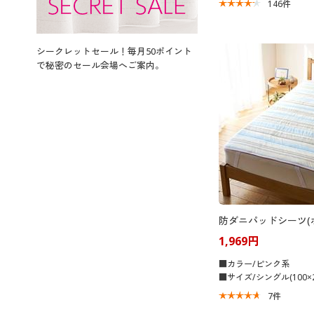
146
件
シークレットセール！毎月50ポイント
で秘密のセール会場へご案内。
防ダニパッドシーツ(
1,969円
■カラー/ピンク系
■サイズ/シングル(100×2
7
件