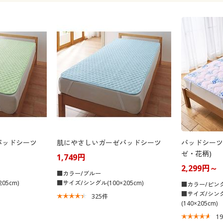
パッドシーツ
肌にやさしいガーゼパッドシーツ
パッドシーツ
ゼ・花柄)
1,749円
2,299円～
■カラー/ブルー
05cm)
■サイズ/シングル(100×205cm)
■カラー/ピン
■サイズ/シングル
325
件
(140×205cm)
1