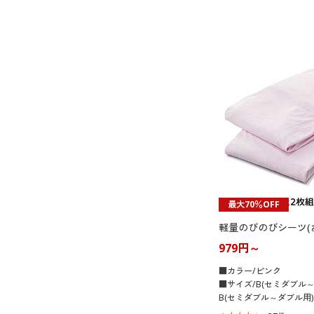
最大70％OFF
軽量のびのびシーツ(
979円～
■カラー/ピンク
■サイズ/B(セミダブル
B(セミダブル～ダブル用)