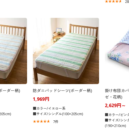
2
ボーダー柄)
防ダニパッドシーツ(ボーダー柄)
掛け布団カバ
ゼ・花柄)
1,969円
2,629円～
■カラー/イエロー系
05cm)
■サイズ/シングル(100×205cm)
■カラー/ピン
■サイズ/シングル
7
件
(190×210cm)