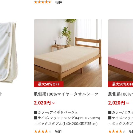
48
件
最大50％OFF
最大50％OF
ト
肌側綿100%マイヤータオルシーツ
肌側綿100
2,020円～
2,020円～
■カラー/アイボリベージュ
■カラー/ミス
■サイズ/フラットシングル(150×250cm)
■サイズ/フラット
～ボックスダブル(140×200×高さ35cm)
～ボックスダブル(
94
件
9