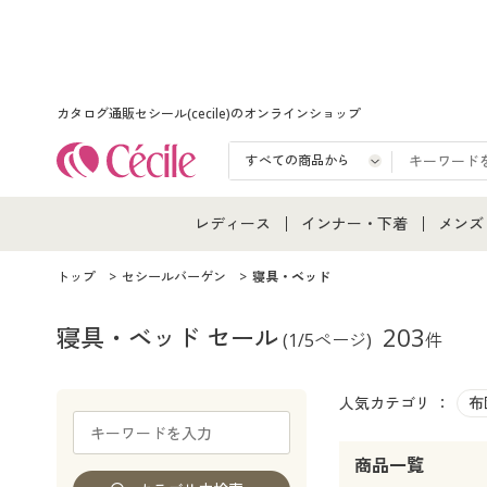
カタログ通販セシール(cecile)のオンラインショップ
レディース
インナー・下着
メンズ
レディース通販すべて
インナー・下着通販すべて
メンズ
トップ
セシールバーゲン
寝具・ベッド
レディースファッション
女性下着
メンズ
寝具・ベッド
セール
203
(1/5ページ)
件
女性下着
メンズ下着
メンズ
人気カテゴリ ：
布
ジュニア・ティーンズ下着
商品一覧