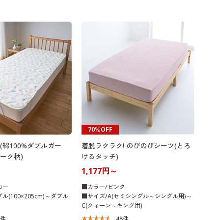
70％OFF
(綿100%ダブルガー
着脱ラクラク! のびのびシーツ(とろ
ーク柄)
けるタッチ)
1,177円～
ロー
■カラー/ピンク
(100×205cm)～ダブル
■サイズ/A(セミシングル～シングル用)～
C(クィーン～キング用)
9
件
48
件