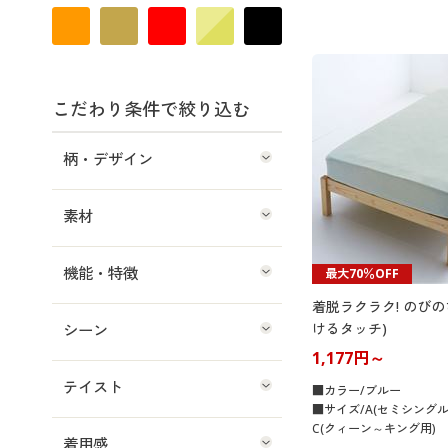
こだわり条件で絞り込む
柄・デザイン
素材
機能・特徴
最大70％OFF
着脱ラクラク! のびの
けるタッチ)
シーン
1,177円～
テイスト
■カラー/ブルー
■サイズ/A(セミシング
C(クィーン～キング用)
着用感