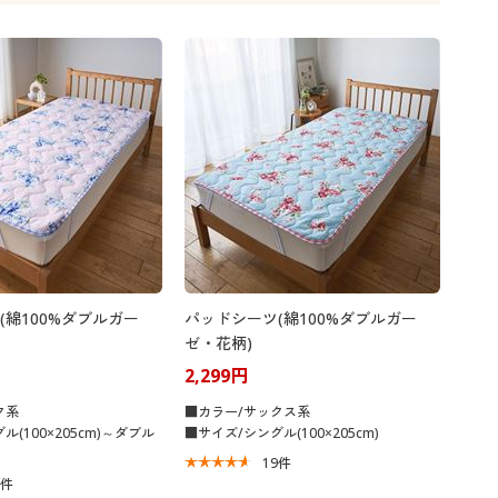
大きいサイズ 事務・制服
(綿100%ダブルガー
パッドシーツ(綿100%ダブルガー
ゼ・花柄)
2,299円
ク系
■カラー/サックス系
(100×205cm)～ダブル
■サイズ/シングル(100×205cm)
19
件
9
件