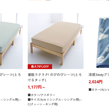
最大70％OFF
びシーツ(とろ
着脱ラクラク! のびのびシーツ(とろ
涼感3way
けるタッチ)
2,024円
1,177円～
■カラー/A(シ
■カラー/アイボリー
ル～シングル用)～
■サイズ/A(セミシングル～シングル用)～
C(クィーン～キング用)