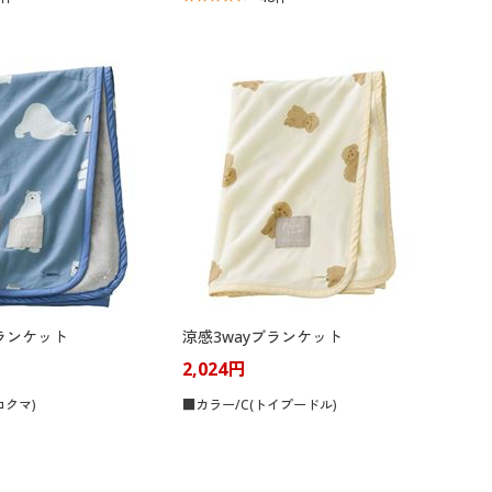
ブランケット
涼感3wayブランケット
2,024円
ロクマ)
■カラー/C(トイプードル)