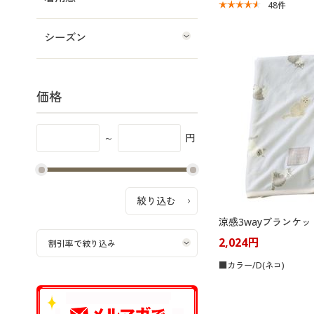
48
件
シーズン
価格
～
円
涼感3wayブランケッ
2,024円
■カラー/D(ネコ)