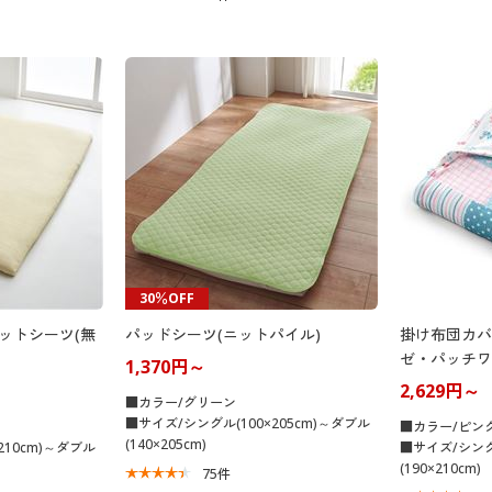
30％OFF
ィットシーツ(無
パッドシーツ(ニットパイル)
掛け布団カバ
ゼ・パッチワ
1,370円～
2,629円～
■カラー/グリーン
■サイズ/シングル(100×205cm)～ダブル
■カラー/ピン
(140×205cm)
210cm)～ダブル
■サイズ/シングル
(190×210cm)
75
件