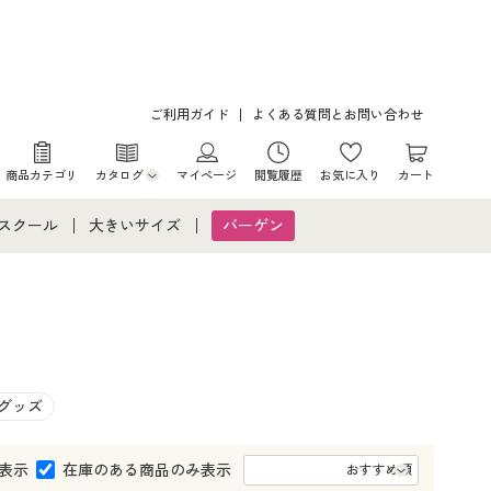
ご利用ガイド
よくある質問とお問い合わせ
商品カテゴリ
カタログ
マイページ
閲覧履歴
お気に入り
カート
カタログ・チラシからのご注文
スクール
大きいサイズ
バーゲン
デジタルカタログ
スクールすべて
大きいサイズ通販すべて
バーゲンセール
カタログ無料プレゼント
ント
学生服
大きいサイズ レディース服
シークレットセール
ア・ティーンズ下着
大きいサイズ レディース下着
グッズ
大きいサイズ メンズ
表示
在庫のある商品のみ表示