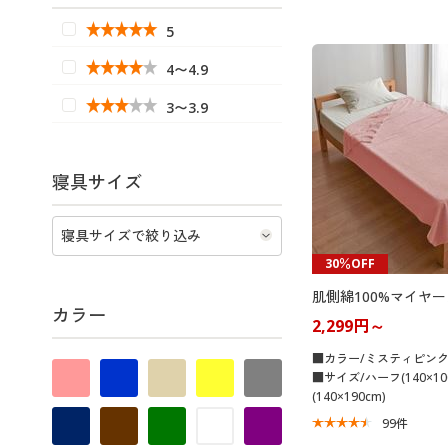
5
4〜4.9
3〜3.9
寝具サイズ
30％OFF
肌側綿100%マイヤ
カラー
2,299円～
■カラー/ミスティピン
■サイズ/ハーフ(140×1
(140×190cm)
99
件