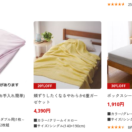
2
20％OFF
30％OFF
お手入れ簡単)
頬ずりしたくなるやわらか6重ガー
ボックスシーツ
ゼケット
1,910円
4,390円
■カラー/グレ
～ダブル用)1枚～
■サイズ/シングル
■カラー/クリームイエロー
2枚組
■サイズ/シングル(140×190cm)
8