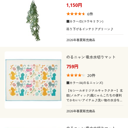
1,150円
6
件
■カラー/D(コウモリラン)
吊り下げるインテリアグリーン♪
2026年春夏販売商品
のるニャン 吸水水切りマット
759円
20
件
■カラー/A(のるニャンズ)
【セシールオリジナルキャラクター】北
欧(ノルディック)風にゃんこたちの便利
でかわいいアイテム♪洗い物の水分をサ
ッと吸収! 置いてあるだけでもかわいい
水切りマットです。シンクなどの水気を
2026年春夏販売商品
拭き取るのにも便利です。