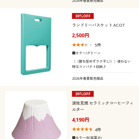
2026年春夏販売商品
30％OFF
ランドリーバスケット ACOT
2,500円
5
件
■カラー/グリーン
〈〈腰を屈めずラク干し!〉〉使わない
時はコンパクト収納♪
2026年春夏販売商品
30％OFF
波佐見焼 セラミックコーヒーフィ
ルター
4,190円
4
件
■カラー/B(桜富士)