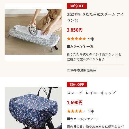
30％OFF
北欧柄折りたたみ式スチーム アイ
ロン台
3,850円
1
件
■カラー/グレー系
折りたたみ式なのにかけ面フラット!北
欧柄が可愛いアイロン台♪
2026年春夏販売商品
30％OFF
スヌーピーレイニーキャップ
1,690円
1
件
■カラー/A(フラワー)
雨の日の買い物やお出かけに便利なカバ