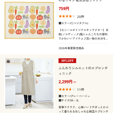
のるニャン 吸水水切りマット
759円
20
件
■カラー/C(ベジタブル)
【セシールオリジナルキャラクター】北
欧(ノルディック)風にゃんこたちの便利
でかわいいアイテム♪洗い物の水分をサ
ッと吸収! 置いてあるだけでもかわいい
水切りマットです。シンクなどの水気を
2026年春夏販売商品
拭き取るのにも便利です。
30％OFF
ふんわりシルエットのエプロンチ
ュニック
2,299円～
11
件
■カラー/グレーベージュ
■サイズ/M～3L
家事ラクラク、心地いい♪すぽっとかぶ
って着られるおしゃれな綿混エプロンチ