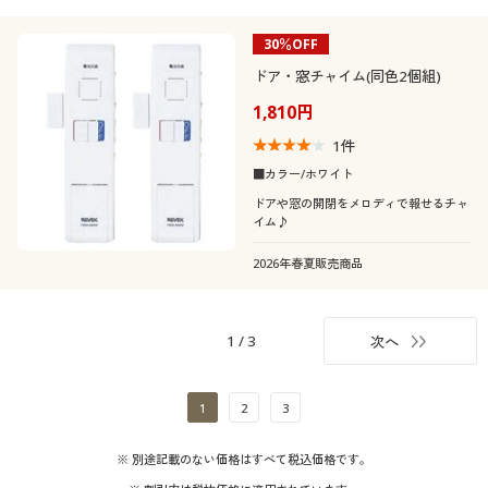
30％OFF
ドア・窓チャイム(同色2個組)
1,810円
1
件
■カラー/ホワイト
ドアや窓の開閉をメロディで報せるチャ
イム♪
2026年春夏販売商品
1
/
3
次へ
1
2
3
※ 別途記載のない価格はすべて税込価格です。