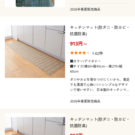
2026年春夏販売商品
キッチンマット(防ダニ・防カビ・
抗菌防臭)
913円～
142
件
■カラー/アイボリー
■サイズ/横60×縦45cm～横270×縦
60cm
ダニやカビを寄せつけにくいから、素足
でも清潔で心地いい! シンプルなデザイ
ンで使いやすい、日本製のキッチンマッ
トです。豊富なサイズ展開をご用意しま
した。汚れても洗濯機で丸洗いできま
2026年春夏販売商品
す。
キッチンマット(防ダニ・防カビ・
抗菌防臭)