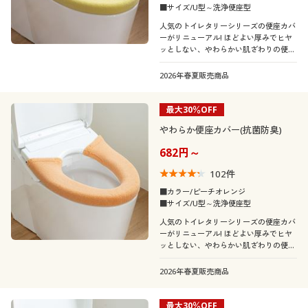
■サイズ/U型～洗浄便座型
人気のトイレタリーシリーズの便座カバ
ーがリニューアル! ほどよい厚みでヒヤ
ッとしない、やわらかい肌ざわりの便座
カバーです。オリジナルカラー展開で、
コーディネートも自由自在。いつでも買
2026年春夏販売商品
い足し・買い替えできるお求めやすい価
格です。
最大30％OFF
やわらか便座カバー(抗菌防臭)
682円～
102
件
■カラー/ピーチオレンジ
■サイズ/U型～洗浄便座型
人気のトイレタリーシリーズの便座カバ
ーがリニューアル! ほどよい厚みでヒヤ
ッとしない、やわらかい肌ざわりの便座
カバーです。オリジナルカラー展開で、
コーディネートも自由自在。いつでも買
2026年春夏販売商品
い足し・買い替えできるお求めやすい価
格です。
最大30％OFF