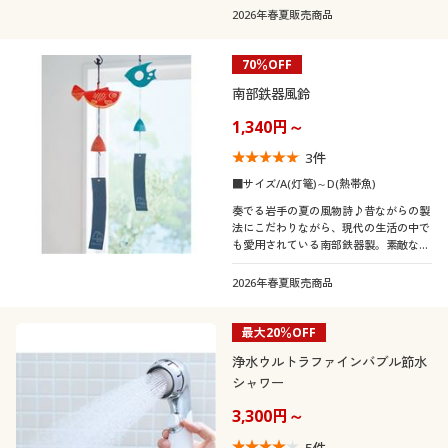
カタログ無料プレゼント
22
22.5
23
23.5
24
ズ
2026年春夏販売商品
会員メニュー
70％OFF
カラー
南部鉄器風鈴
マイページ
1,340円～
閲覧履歴
3
件
■サイズ/A(灯篭)～D(熱帯魚)
お気に入り
奏でる岩手の夏の風物詩♪昔ながらの製
法にこだわりながら、現代の生活の中で
こだわり条件
柄・デザイン
も愛用されている南部鉄器製。素敵な音
で絞り込む
サポート
色とともに暑さを忘れ、懐かしさを感じ
てみませんか。
2026年春夏販売商品
素材
ワンポイント
ご利用ガイド
最大20％OFF
機能・特徴
コットン・綿100
シルク
浄水ウルトラファインバブル節水
よくある質問とお問い合わせ
シャワー
テイスト
ＵＶカット・紫外線
撥水
レース
デニム
対策
3,300円～
着用感
ナチュラル
5
件