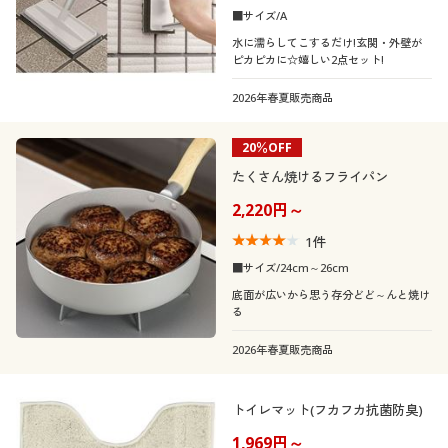
■サイズ/A
水に濡らしてこするだけ!玄関・外壁が
ピカピカに☆嬉しい2点セット!
2026年春夏販売商品
20％OFF
たくさん焼けるフライパン
2,220円～
1
件
■サイズ/24cm～26cm
底面が広いから思う存分どど～んと焼け
る
2026年春夏販売商品
トイレマット(フカフカ抗菌防臭)
1,969円～