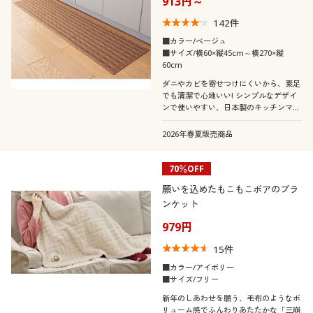
913円～
142
件
■カラー/ベージュ
■サイズ/横60×縦45cm～横270×縦
60cm
ダニやカビを寄せつけにくいから、素足
でも清潔で心地いい! シンプルなデザイ
ンで使いやすい、日本製のキッチンマッ
トです。豊富なサイズ展開をご用意しま
した。汚れても洗濯機で丸洗いできま
2026年春夏販売商品
す。
70％OFF
願いを込めたもこもこボアのブラ
ンケット
979円
15
件
■カラー/アイボリー
■サイズ/フリー
新年のしあわせを願う、毛布のようなボ
リューム感でふんわりあたたかな「三崩