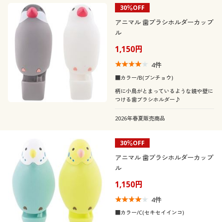
30％OFF
アニマル 歯ブラシホルダーカップ
ル
1,150円
4
件
■カラー/B(ブンチョウ)
柄に小鳥がとまっているような鏡や壁に
つける歯ブラシホルダー♪
2026年春夏販売商品
30％OFF
アニマル 歯ブラシホルダーカップ
ル
1,150円
4
件
■カラー/C(セキセイインコ)