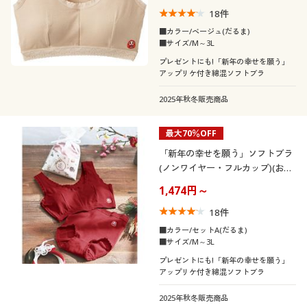
18
件
■カラー/ベージュ(だるま)
■サイズ/M～3L
プレゼントにも!「新年の幸せを願う」
アップリケ付き綿混ソフトブラ
2025年秋冬販売商品
最大70％OFF
「新年の幸せを願う」ソフトブラ
(ノンワイヤー・フルカップ)(お年
賀)
1,474円～
18
件
■カラー/セットA(だるま)
■サイズ/M～3L
プレゼントにも!「新年の幸せを願う」
アップリケ付き綿混ソフトブラ
2025年秋冬販売商品