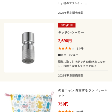
し」柄のブランケット。
2025年秋冬販売商品
30％OFF
キッチンシャワー
2,690円
14
件
■カラー/シルバー
簡単に取り付けができる!節水をしなが
ら、掃除も家事もラクラクに♪
2026年秋冬販売商品
のるニャン 自立するランドリーネ
ット
759円
18
件