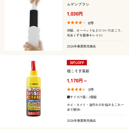
ムゲンブラシ
1,030円
8
件
洋服、カーペットなどについたほこり、
毛糸くずを簡単キレイに!
2026年春夏販売商品
30％OFF
根こそぎ革新
1,170円～
3
件
■サイズ/1個～2個組
カビ・ヌメリ・油汚れのお悩みもこれ一
本で解決!
2026年春夏販売商品