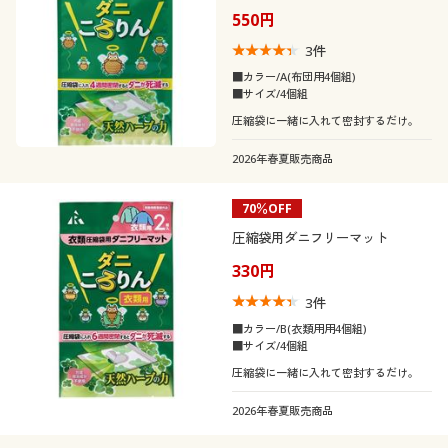
550円
3
件
■カラー/A(布団用4個組)
■サイズ/4個組
圧縮袋に一緒に入れて密封するだけ。
2026年春夏販売商品
70％OFF
圧縮袋用ダニフリーマット
330円
3
件
■カラー/B(衣類用用4個組)
■サイズ/4個組
圧縮袋に一緒に入れて密封するだけ。
2026年春夏販売商品