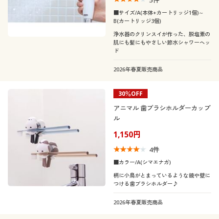
フリース
ウォッシャブル(洗
■サイズ/A(本体+カートリッジ1個)～
冷感・涼感
シーズン
える)
B(カートリッジ3個)
レギュラー
浄水器のクリンスイが作った、脱塩素の
肌にも髪にもやさしい節水シャワーヘッ
価格
夏
～
円
絞込
ド
2026年春夏販売商品
閉じる
30％OFF
アニマル 歯ブラシホルダーカップ
ル
1,150円
4
件
■カラー/A(シマエナガ)
柄に小鳥がとまっているような鏡や壁に
つける歯ブラシホルダー♪
2026年春夏販売商品