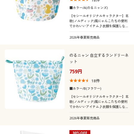
■カラー/A(のるニャンズ)
【セシールオリジナルキャラクター】北
欧(ノルディック)風にゃんこたちの便利
でかわいいアイテム♪衣類を保護しなが
らやさしく洗える、クッションメッシュ
素材のランドリーネットです。自立する
2026年春夏販売商品
ので洗濯物をそのままポンと入れられま
す。
のるニャン 自立するランドリーネ
ット
759円
18
件
■カラー/B(フラワー)
【セシールオリジナルキャラクター】北
欧(ノルディック)風にゃんこたちの便利
でかわいいアイテム♪衣類を保護しなが
らやさしく洗える、クッションメッシュ
素材のランドリーネットです。自立する
2026年春夏販売商品
ので洗濯物をそのままポンと入れられま
す。
30％OFF