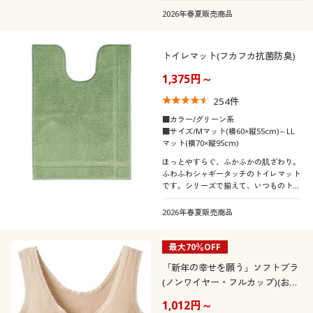
2026年春夏販売商品
トイレマット(フカフカ抗菌防臭)
1,375円～
254
件
■カラー/グリーン系
■サイズ/Mマット(横60×縦55cm)～LL
マット(横70×縦95cm)
ほっとやすらぐ、ふかふかの肌ざわり。
ふわふわシャギータッチのトイレマット
です。シリーズで揃えて、いつものトイ
レを上品な空間に模様替え。
2026年春夏販売商品
最大70％OFF
「新年の幸せを願う」ソフトブラ
(ノンワイヤー・フルカップ)(お年
賀)
1,012円～