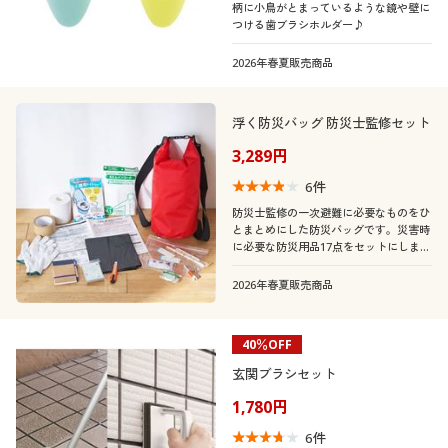
柄に小鳥がとまっているような鏡や壁に
つける歯ブラシホルダー♪
2026年春夏販売商品
浮く防災バッグ 防災士監修セット
3,289円
6
件
防災士監修の一次避難に必要なものをひ
とまとめにした防災バッグです。災害時
に必要な防災用品17点をセットにしまし
た。家族ひとりずつや職場にそれぞれ常
備するのもおすすめです。
2026年春夏販売商品
40％OFF
玄関ブラシセット
1,780円
6
件