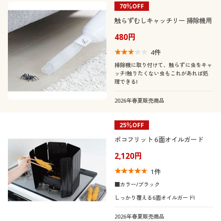
70％OFF
触らずむしキャッチリー 掃除機用
480円
4
件
掃除機に取り付けて、触らずに虫をキャ
ッチ!触りたくない虫もこれがあれば処
理できる!
2026年春夏販売商品
25％OFF
ポコフリット 6面オイルガード
2,120円
1
件
■カラー/ブラック
しっかり覆える6面オイルガード!
2026年春夏販売商品