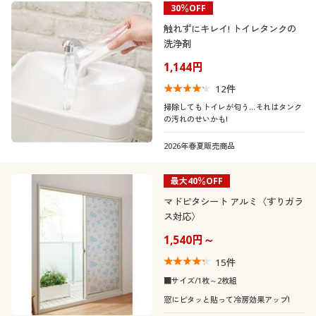
30％OFF
制服・スクール
美容・健康通販すべて
家具・収納
キッチン・雑貨・日用品
カテゴリ
触れずにキレイ! トイレタンクの
洗浄剤
大きいサイズ
制服・スクールすべて
美容・健康・サプリメント
寝具・ベッド
1,144円
12
件
口コミ
バーゲン
大きいサイズ通販すべて
制服・学生服
カーテン・ラグ・ファブリック
(5)
掃除してもトイレが匂う…それはタンク
の汚れのせいかも!
(4〜4.9)
詳細検索
バーゲンセール
大きいサイズ レディース服
ジュニア・ティーンズ下着
2026年春夏販売商品
(3〜3.9)
商品カテゴリ一覧
シークレットセール
大きいサイズ レディース下着
最大40％OFF
(2〜2.9)
マドピタシート アルミ〈すりガラ
カタログ
大きいサイズ メンズ
ス対応〉
レディースサ
M
L
LL
3L
イズ
1,540円～
カタログ・チラシからのご注文
大きいサイズ 事務・制服
15
件
ブラカップサ
A
B
C
D
イズ
デジタルカタログ
■サイズ/1枚～2枚組
窓にピタッと貼って冷房効果アップ!
靴・靴下サイ