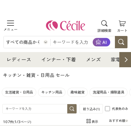
商品を探す
詳細検索
カート
レディース
インナー・下着
レディース通販すべて
レディース
インナー・下着
メンズ
家電・雑
メンズ
インナー・下着通販すべて
レディースファッション
キッチン・雑貨・日用品
セール
家電・雑貨
メンズ通販すべて
女性下着
女性下着
生活雑貨・日用品
キッチン用品
趣味雑貨
洗濯用品・掃除道具
寝具・インテリア・家具
家電・雑貨すべて
メンズファッション
メンズ下着
代表色のみ
絞り込み(
1
)
美容・健康
寝具・インテリア・家具通販すべて
家電
メンズ下着
ジュニア・ティーンズ下着
107
1
/
3
表示
件(
ページ)
在庫
在庫のある商品のみ表示