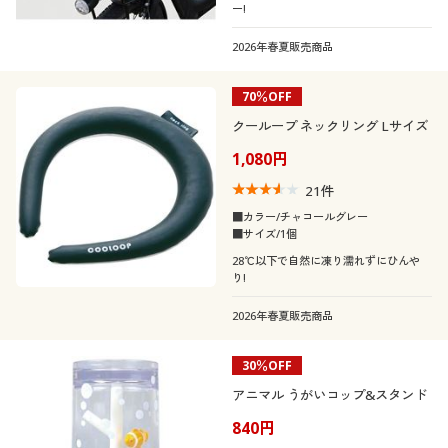
ー!
2026年春夏販売商品
70％OFF
クーループ ネックリング Lサイズ
1,080円
21
件
■カラー/チャコールグレー
■サイズ/1個
28℃以下で自然に凍り濡れずにひんや
り!
2026年春夏販売商品
30％OFF
アニマル うがいコップ&スタンド
840円