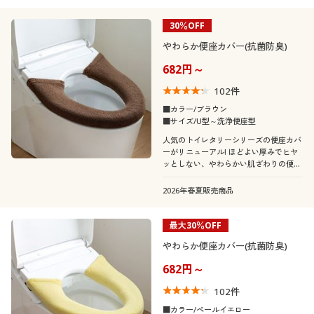
30％OFF
やわらか便座カバー(抗菌防臭)
682円～
102
件
■カラー/ブラウン
■サイズ/U型～洗浄便座型
人気のトイレタリーシリーズの便座カバ
ーがリニューアル! ほどよい厚みでヒヤ
ッとしない、やわらかい肌ざわりの便座
カバーです。オリジナルカラー展開で、
コーディネートも自由自在。いつでも買
2026年春夏販売商品
い足し・買い替えできるお求めやすい価
格です。
最大30％OFF
やわらか便座カバー(抗菌防臭)
682円～
102
件
■カラー/ペールイエロー