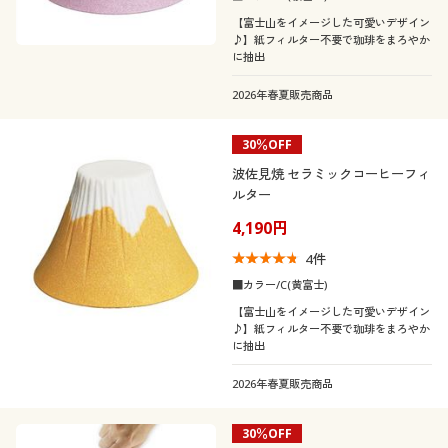
【富士山をイメージした可愛いデザイン
♪】紙フィルター不要で珈琲をまろやか
に抽出
2026年春夏販売商品
30％OFF
波佐見焼 セラミックコーヒーフィ
ルター
4,190円
4
件
■カラー/C(黄富士)
【富士山をイメージした可愛いデザイン
♪】紙フィルター不要で珈琲をまろやか
に抽出
2026年春夏販売商品
30％OFF