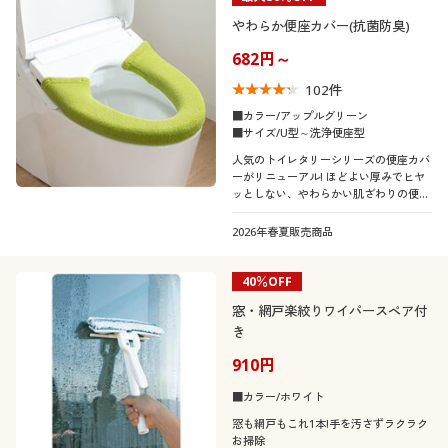
やわらか便座カバー(抗菌防臭)
682円～
102
件
■カラー/アップルグリーン
■サイズ/U型～洗浄便座型
人気のトイレタリーシリーズの便座カバ
ーがリニューアル! ほどよい厚みでヒヤ
ッとしない、やわらかい肌ざわりの便座
カバーです。オリジナルカラー展開で、
コーディネートも自由自在。いつでも買
2026年春夏販売商品
い足し・買い替えできるお求めやすい価
格です。
40％OFF
窓・網戸楽絞りワイパースペア付
き
910円
■カラー/ホワイト
窓も網戸もこれ1本!手を汚さずラクラク
お掃除