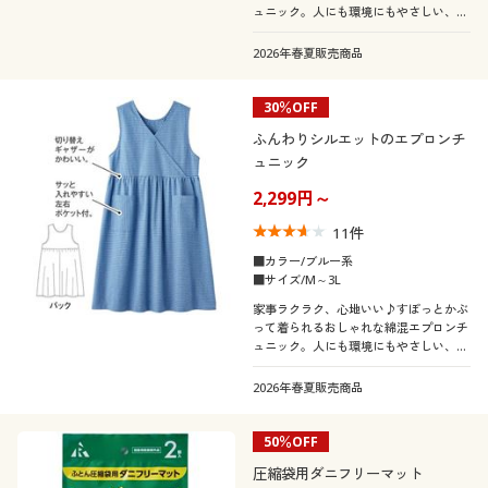
ュニック。人にも環境にもやさしい、リ
サイクルコットン混の平織素材でデイリ
ーに活躍!ふっくらさん対応サイズ
2026年春夏販売商品
plump(プランプ)もあります。
30％OFF
ふんわりシルエットのエプロンチ
ュニック
2,299円～
11
件
■カラー/ブルー系
■サイズ/M～3L
家事ラクラク、心地いい♪すぽっとかぶ
って着られるおしゃれな綿混エプロンチ
ュニック。人にも環境にもやさしい、リ
サイクルコットン混の平織素材でデイリ
ーに活躍!ふっくらさん対応サイズ
2026年春夏販売商品
plump(プランプ)もあります。
50％OFF
圧縮袋用ダニフリーマット