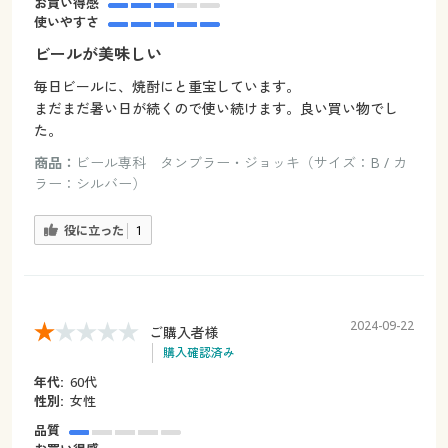
お買い得感
使いやすさ
ビールが美味しい
毎日ビールに、焼酎にと重宝しています。
まだまだ暑い日が続くので使い続けます。良い買い物でし
た。
商品：
ビール専科 タンブラー・ジョッキ（サイズ：B / カ
ラー：シルバー）
役に立った
1
2024-09-22
ご購入者様
購入確認済み
年代:
60代
性別:
女性
品質