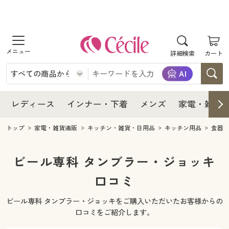
商品を探す
レディース
商品を探す
詳細検索
カート
インナー・下着
レディース通販すべて
レディース
メンズ
インナー・下着通販すべて
レディースファッション
インナー・下着
レディース通販すべて
レディース
インナー・下着
メンズ
家電・雑貨
家電・雑貨
メンズ通販すべて
女性下着
女性下着
メンズ
インナー・下着通販すべて
レディースファッション
トップ
家電・雑貨通販
キッチン・雑貨・日用品
キッチン用品
食器
寝具・インテリア・家具
家電・雑貨すべて
メンズファッション
メンズ下着
家電・雑貨
メンズ通販すべて
女性下着
女性下着
ビール専科 タンブラー・ジョッキ
美容・健康
寝具・インテリア・家具通販すべて
口コミ
家電
メンズ下着
ジュニア・ティーンズ下着
寝具・インテリア・家具
家電・雑貨すべて
メンズファッション
メンズ下着
ビール専科 タンブラー・ジョッキをご購入いただいたお客様からの
制服・スクール
美容・健康通販すべて
家具・収納
キッチン・雑貨・日用品
美容・健康
寝具・インテリア・家具通販すべて
家電
メンズ下着
口コミをご紹介します。
ジュニア・ティーンズ下着