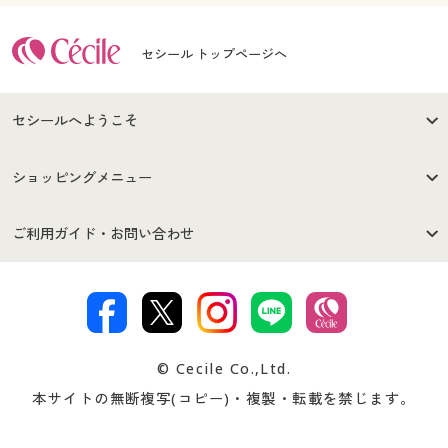
セシール トップページへ
セシールへようこそ
はじめての方へ
ご利用環境について
ショッピングメニュー
セシールご利用規約
プライバシーポリシー
商品カテゴリ
バーゲンセール
ご利用ガイド・お問い合わせ
特定商取引法に基づく表示
古物営業法に基づく表示
カタログ・チラシからのご注
デジタルカタログ
ご注文は
お届けは
文
著作権・商標について
会社案内
交換・返品は
お支払は
カタログ無料プレゼント
特集一覧
© Cecile Co.,Ltd.
会員登録・お客様情報変更に
お客様番号・パスワードをお
本サイトの無断複写(コピー)・複製・転載を禁じます。
プレゼント＆キャンペーン
サイトマップ
ついて
忘れの場合