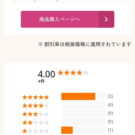
カタログ無料プレゼント
マイページ
会員メニュー
商品購入ページへ
閲覧履歴
マイページ
お気に入り
※ 割引率は税抜価格に適用されています
閲覧履歴
サポート
お気に入り
4.00
ご利用ガイド
サポート
4件
よくある質問とお問い合わせ
ご利用ガイド
(3)
(0)
よくある質問とお問い合わせ
(0)
(0)
(1)