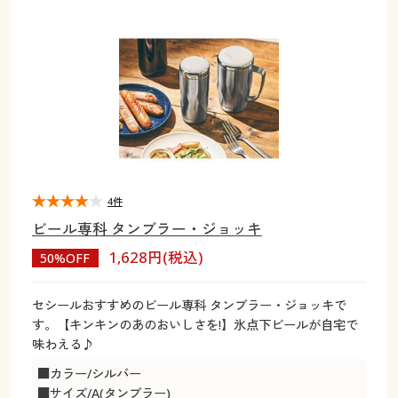
大きいサイズ
制服・スクールすべて
美容・健康・サプリメント
寝具・ベッド
制服・スクール
美容・健康通販すべて
家具・収納
キッチン・雑貨・日用品
バーゲン
大きいサイズ通販すべて
制服・学生服
カーテン・ラグ・ファブリック
大きいサイズ
制服・スクールすべて
美容・健康・サプリメント
寝具・ベッド
詳細検索
バーゲンセール
大きいサイズ レディース服
ジュニア・ティーンズ下着
バーゲン
大きいサイズ通販すべて
制服・学生服
カーテン・ラグ・ファブリック
商品カテゴリ一覧
シークレットセール
大きいサイズ レディース下着
詳細検索
バーゲンセール
大きいサイズ レディース服
ジュニア・ティーンズ下着
カタログ
4件
大きいサイズ メンズ
商品カテゴリ一覧
シークレットセール
大きいサイズ レディース下着
ビール専科 タンブラー・ジョッキ
カタログ・チラシからのご注文
1,628円(税込)
50%OFF
カタログ
大きいサイズ 事務・制服
大きいサイズ メンズ
デジタルカタログ
カタログ・チラシからのご注文
セシールおすすめのビール専科 タンブラー・ジョッキで
大きいサイズ 事務・制服
す。【キンキンのあのおいしさを!】氷点下ビールが自宅で
カタログ無料プレゼント
味わえる♪
デジタルカタログ
■カラー/シルバー
会員メニュー
■サイズ/A(タンブラー)