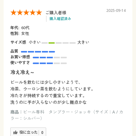
2025-09-14
ご購入者様
購入確認済み
年代:
60代
性別:
女性
サイズ感
小さい
大きい
品質
お買い得感
使いやすさ
冷え冷え～
ビールを飲むには少し小さいようで、
冷茶、ウーロン茶を飲むようにしています。
冷たさが持続するので重宝しています。
洗うのに手が入らないのが少し難点かな
商品：
ビール専科 タンブラー・ジョッキ（サイズ：A / カ
ラー：シルバー）
役に立った
0