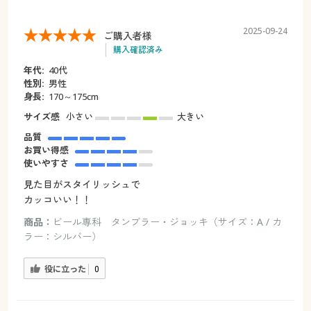
2025-09-24
ご購入者様
購入確認済み
年代:
40代
性別:
男性
身長:
170～175cm
サイズ感
小さい
大きい
品質
お買い得感
使いやすさ
見た目がスタイリッシュで
カッコいい！！
商品：
ビール専科 タンブラー・ジョッキ（サイズ：A / カ
ラー：シルバー）
役に立った
0