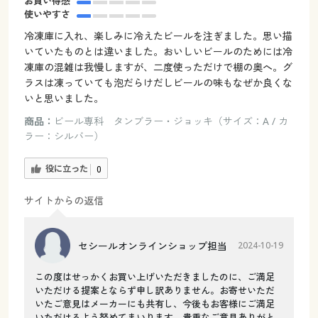
お買い得感
使いやすさ
冷凍庫に入れ、楽しみに冷えたビールを注ぎました。思い描
いていたものとは違いました。おいしいビールのためには冷
凍庫の混雑は我慢しますが、二度使っただけで棚の奥へ。グ
ラスは凍っていても泡だらけだしビールの味もなぜか良くな
いと思いました。
商品：
ビール専科 タンブラー・ジョッキ（サイズ：A / カ
ラー：シルバー）
役に立った
0
サイトからの返信
セシールオンラインショップ担当
2024-10-19
この度はせっかくお買い上げいただきましたのに、ご満足
いただける提案とならず申し訳ありません。お寄せいただ
いたご意見はメーカーにも共有し、今後もお客様にご満足
いただけるよう努めてまいります。貴重なご意見ありがと