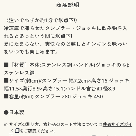
商品説明
〈注いでわずか約1分で氷点下!〉
冷凍庫で凍らせたタンブラー・ジョッキに飲み物を入
れるとあっという間に氷点下!
夏にたまらない、爽快なのど越しとキンキンな味わい
をいつでも楽しめます。
■［材質］本体:ステンレス鋼 ハンドル(ジョッキのみ):
ステンレス鋼
■サイズ(約cm)/タンブラー:幅7.2cm×高さ16 ジョッキ:
幅11.5×奥行8.9×高さ15.1(ハンドル含む)口径8.9
■容量(約ml) タンブラー:280 ジョッキ:450
●日本製
※ サイズの測り方、衣料品のヌード寸法については
共通サイズガイ
ド
をご確認ください。