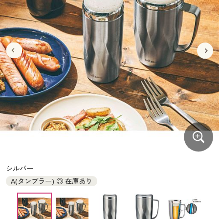
大きいサイズ
制服・スクールすべて
美容・健康・サプリメント
寝具・ベッド
制服・スクール
美容・健康通販すべて
家具・収納
キッチン・雑貨・日用品
バーゲン
大きいサイズ通販すべて
制服・学生服
カーテン・ラグ・ファブリック
大きいサイズ
制服・スクールすべて
美容・健康・サプリメント
寝具・ベッド
詳細検索
バーゲンセール
大きいサイズ レディース服
ジュニア・ティーンズ下着
バーゲン
大きいサイズ通販すべて
制服・学生服
カーテン・ラグ・ファブリック
商品カテゴリ一覧
シークレットセール
大きいサイズ レディース下着
詳細検索
バーゲンセール
大きいサイズ レディース服
ジュニア・ティーンズ下着
カタログ
大きいサイズ メンズ
商品カテゴリ一覧
シークレットセール
大きいサイズ レディース下着
カタログ・チラシからのご注文
カタログ
大きいサイズ 事務・制服
大きいサイズ メンズ
デジタルカタログ
カタログ・チラシからのご注文
シルバー
大きいサイズ 事務・制服
A(タンブラー) ◎ 在庫あり
カタログ無料プレゼント
デジタルカタログ
会員メニュー