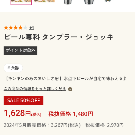
カタログ無料プレゼント
マイページ
会員メニュー
閲覧履歴
4件
マイページ
ビール専科 タンブラー・ジョッキ
お気に入り
閲覧履歴
ポイント対象外
サポート
お気に入り
食器
#
ご利用ガイド
サポート
【キンキンのあのおいしさを!】氷点下ビールが自宅で味わえる♪
この商品の情報をもっと詳しく見る
よくある質問とお問い合わせ
ご利用ガイド
SALE 50%OFF
よくある質問とお問い合わせ
1,628
円
税抜価格 1,480円
(税込)
2024年5月販売価格：
3,267円(税込)
税抜価格
2,970円