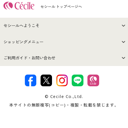
セシール トップページへ
セシールへようこそ
はじめての方へ
ご利用環境について
ショッピングメニュー
セシールご利用規約
プライバシーポリシー
商品カテゴリ
バーゲンセール
ご利用ガイド・お問い合わせ
特定商取引法に基づく表示
古物営業法に基づく表示
カタログ・チラシからのご注
デジタルカタログ
ご注文は
お届けは
文
著作権・商標について
会社案内
交換・返品は
お支払は
カタログ無料プレゼント
特集一覧
© Cecile Co.,Ltd.
会員登録・お客様情報変更に
お客様番号・パスワードをお
本サイトの無断複写(コピー)・複製・転載を禁じます。
プレゼント＆キャンペーン
サイトマップ
ついて
忘れの場合
サイズガイド
よくある質問とお問い合わせ