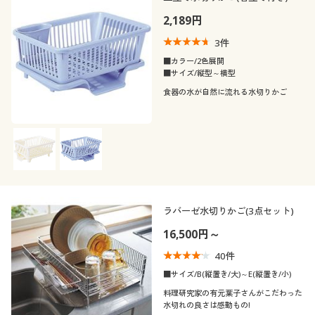
カタログ無料プレゼント
2,189円
カラー
会員メニュー
3
件
■カラー/2色展開
マイページ
価格
■サイズ/縦型～横型
～
円
絞込
食器の水が自然に流れる水切りかご
閉じる
閲覧履歴
お気に入り
サポート
ラバーゼ水切りかご(3点セット)
ご利用ガイド
16,500円～
よくある質問とお問い合わせ
40
件
■サイズ/B(縦置き/大)～E(縦置き/小)
料理研究家の有元葉子さんがこだわった
水切れの良さは感動もの!