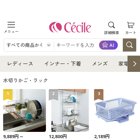
商品を探す
詳細検索
カート
レディース
インナー・下着
レディース通販すべて
レディース
インナー・下着
メンズ
家電・雑
メンズ
インナー・下着通販すべて
レディースファッション
水切りかご・ラック
家電・雑貨
1
2
3
メンズ通販すべて
女性下着
女性下着
寝具・インテリア・家具
家電・雑貨すべて
メンズファッション
メンズ下着
美容・健康
寝具・インテリア・家具通販すべて
家電
メンズ下着
ジュニア・ティーンズ下着
9,889円～
12,800円
2,189円