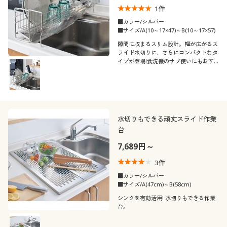
1
件
■カラー/シルバー
■サイズ/A(10～17×47)～B(10～17×57)
隙間に収まるスリム設計。幅が広がるス
ライド水切りに、さらにコンパクトなタ
イプが登場!食洗機のサブ使いにもおす
すめ。
水切りもできる頑丈スライド作業
台
7,689円～
3
件
■カラー/シルバー
■サイズ/A(47cm)～B(58cm)
シンクを有効活用! 水切りもできる作業
台。