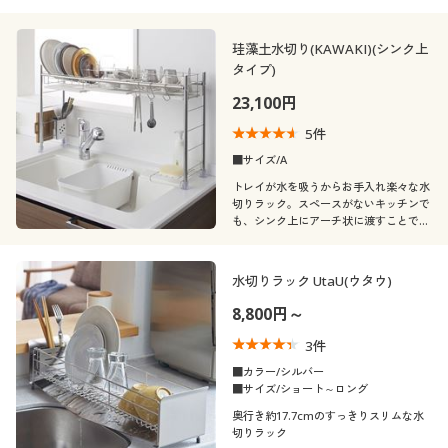
珪藻土水切り(KAWAKI)(シンク上
タイプ)
23,100円
5
件
■サイズ/A
トレイが水を吸うからお手入れ楽々な水
切りラック。スペースがないキッチンで
も、シンク上にアーチ状に渡すことでス
ペースを有効利用し、快適に水切りでき
ます。
水切りラック UtaU(ウタウ)
8,800円～
3
件
■カラー/シルバー
■サイズ/ショート～ロング
奥行き約17.7cmのすっきりスリムな水
切りラック