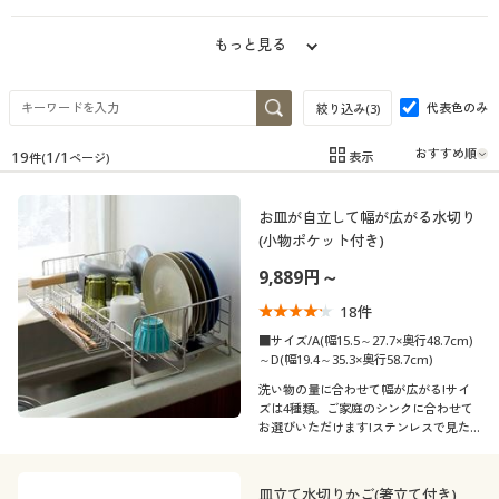
制服・スクール
美容・健康通販すべて
家具・収納
キッチン・雑貨・日用品
もっと見る
大きいサイズ
制服・スクールすべて
美容・健康・サプリメント
寝具・ベッド
代表色のみ
絞り込み(
3
)
バーゲン
大きいサイズ通販すべて
制服・学生服
カーテン・ラグ・ファブリック
19
1
/
1
表示
件(
ページ)
在庫
在庫のある商品のみ表示
詳細検索
バーゲンセール
大きいサイズ レディース服
ジュニア・ティーンズ下着
お皿が自立して幅が広がる水切り
カテゴリ
(小物ポケット付き)
商品カテゴリ一覧
シークレットセール
大きいサイズ レディース下着
9,889円～
18
件
カタログ
大きいサイズ メンズ
■サイズ/A(幅15.5～27.7×奥行48.7cm)
～D(幅19.4～35.3×奥行58.7cm)
カタログ・チラシからのご注文
口コミ
(5)
洗い物の量に合わせて幅が広がる!サイ
大きいサイズ 事務・制服
ズは4種類。ご家庭のシンクに合わせて
お選びいただけます!ステンレスで見た
(4〜4.9)
デジタルカタログ
目が美しく、細部までこだわった新潟燕
三条製です。
(3〜3.9)
皿立て水切りかご(箸立て付き)