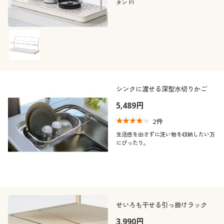
タンド!
シンクに渡せる深型水切りかご
5,489円
2
件
生活感を出さずに洗い物を収納したい方
にぴったり。
せいろも干せる引っ掛けラック
3,990円