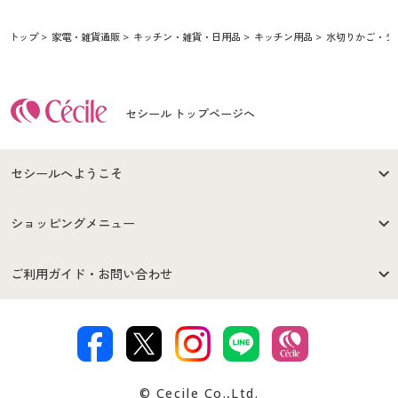
トップ
家電・雑貨通販
キッチン・雑貨・日用品
キッチン用品
水切りかご・ラ
セシール トップページへ
セシールへようこそ
はじめての方へ
ご利用環境について
ショッピングメニュー
セシールご利用規約
プライバシーポリシー
商品カテゴリ
バーゲンセール
ご利用ガイド・お問い合わせ
特定商取引法に基づく表示
古物営業法に基づく表示
カタログ・チラシからのご注
デジタルカタログ
ご注文は
お届けは
文
著作権・商標について
会社案内
交換・返品は
お支払は
カタログ無料プレゼント
特集一覧
© Cecile Co.,Ltd.