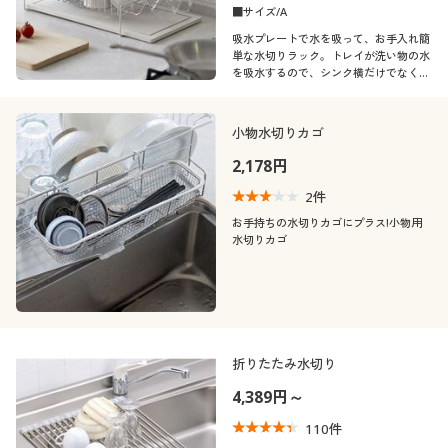
■サイズ/A
吸水プレートで水を吸って、お手入れ簡
単な水切りラック。トレイが洗い物の水
を吸水するので、シンク横だけでなくカ
ウンター上や出窓などどこでも水切りで
きます。
小物水切りカゴ
2,178円
2
件
お手持ちの水切りカゴにプラス!小物用
水切りカゴ
折りたたみ水切り
4,389円～
110
件