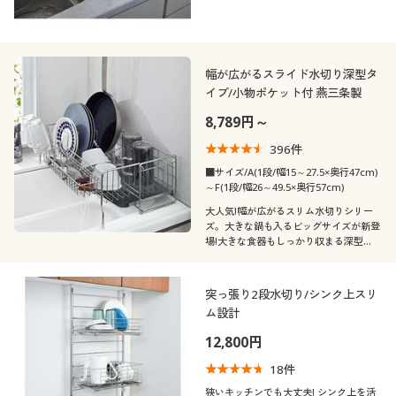
幅が広がるスライド水切り深型タ
イプ/小物ポケット付 燕三条製
8,789円～
396
件
■サイズ/A(1段/幅15～27.5×奥行47cm)
～F(1段/幅26～49.5×奥行57cm)
大人気!幅が広がるスリム水切りシリー
ズ。大きな鍋も入るビッグサイズが新登
場!大きな食器もしっかり収まる深型
で、伸縮するからコンパクトなのに大容
量。こだわりの新潟県燕三条製です。
突っ張り2段水切り/シンク上スリ
ム設計
12,800円
18
件
狭いキッチンでも大丈夫! シンク上を活