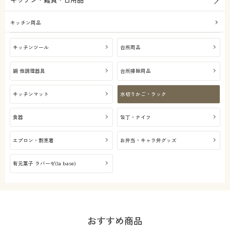
キッチン・雑貨・日用品
キッチン用品
キッチンツール
台所用品
鍋 他調理器具
台所掃除用品
キッチンマット
水切りかご・ラック
食器
包丁・ナイフ
エプロン・割烹着
お弁当・キャラ弁グッズ
有元葉子 ラバーゼ(la base)
おすすめ商品