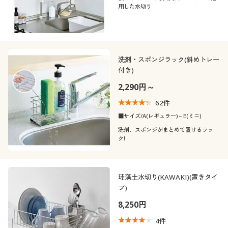
用した水切り
洗剤・スポンジラック(斜めトレー
付き)
2,290円～
62
件
■サイズ/A(レギュラー)～E(ミニ)
洗剤、スポンジがまとめて置けるラッ
ク!
珪藻土水切り(KAWAKI)(置きタイ
プ)
8,250円
4
件