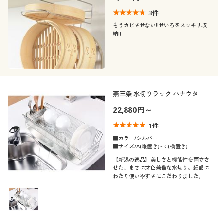
3
件
もうカビさせない!!せいろをスッキリ収
納!!
燕三条 水切りラック ハナウタ
22,880円～
1
件
■カラー/シルバー
■サイズ/A(縦置き)～C(横置き)
【新潟の逸品】美しさと機能性を両立さ
せた、まさに才色兼備な水切り。細部に
わたり使いやすさにこだわりました。