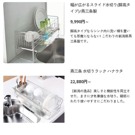
幅が広がるスライド水切り(脚高タ
イプ)/燕三条製
9,990円～
脚高タイプならシンク内に洗い桶を置い
ても邪魔にならない! こだわりの新潟県燕
三条製です。
燕三条 水切りラック ハナウタ
22,880円～
【新潟の逸品】美しさと機能性を両立さ
せた、まさに才色兼備な水切り。細部に
わたり使いやすさにこだわりました。