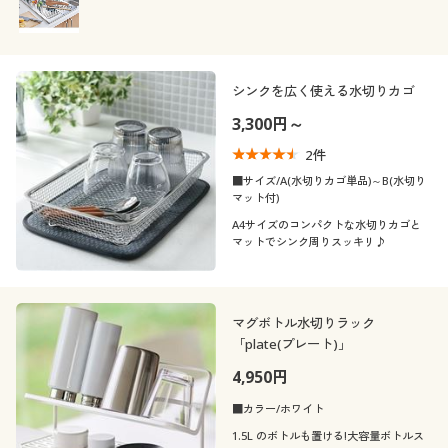
シンクを広く使える水切りカゴ
3,300円～
2
件
■サイズ/A(水切りカゴ単品)～B(水切り
マット付)
A4サイズのコンパクトな水切りカゴと
マットでシンク周りスッキリ♪
マグボトル水切りラック
「plate(プレート)」
4,950円
■カラー/ホワイト
1.5L のボトルも置ける!大容量ボトルス