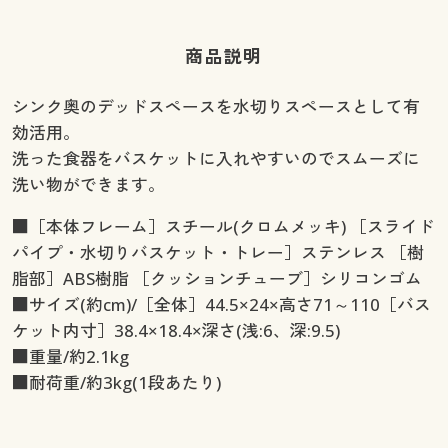
商品説明
シンク奥のデッドスペースを水切りスペースとして有
効活用。
洗った食器をバスケットに入れやすいのでスムーズに
洗い物ができます。
■［本体フレーム］スチール(クロムメッキ) ［スライド
パイプ・水切りバスケット・トレー］ステンレス ［樹
脂部］ABS樹脂 ［クッションチューブ］シリコンゴム
■サイズ(約cm)/［全体］44.5×24×高さ71～110［バス
ケット内寸］38.4×18.4×深さ(浅:6、深:9.5)
■重量/約2.1kg
■耐荷重/約3kg(1段あたり)