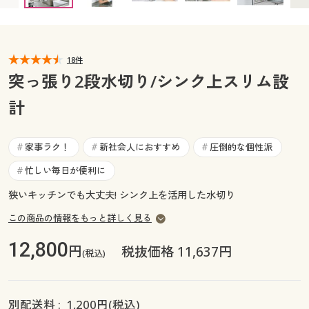
カタログ無料プレゼント
マイページ
会員メニュー
18件
閲覧履歴
マイページ
突っ張り2段水切り/シンク上スリム設
お気に入り
計
閲覧履歴
サポート
お気に入り
家事ラク！
新社会人におすすめ
圧倒的な個性派
#
#
#
ご利用ガイド
忙しい毎日が便利に
#
サポート
狭いキッチンでも大丈夫! シンク上を活用した水切り
よくある質問とお問い合わせ
ご利用ガイド
この商品の情報をもっと詳しく見る
12,800
円
税抜価格 11,637円
よくある質問とお問い合わせ
(税込)
別配送料 :
1,200
円(税込)