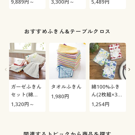
9,889
円～
3,300
円～
5,489
円
1
ケット付き)
おすすめふきん&テーブルクロス
ガーゼふきん
タオルふきん
綿100%ふき
セット(綿
ん(2枚組×3セ
1,980
円
100%)
ット)
1,320
円～
1,254
円
1
関連するトピックから商品を探す