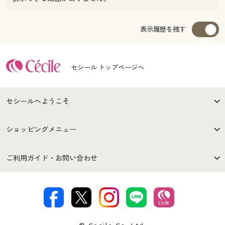
表示履歴を残す
セシール トップページへ
セシールへようこそ
はじめての方へ
ご利用環境について
ショッピングメニュー
セシールご利用規約
プライバシーポリシー
商品カテゴリ
バーゲンセール
ご利用ガイド・お問い合わせ
特定商取引法に基づく表示
古物営業法に基づく表示
カタログ・チラシからのご注
デジタルカタログ
ご注文は
お届けは
文
著作権・商標について
会社案内
交換・返品は
お支払は
カタログ無料プレゼント
特集一覧