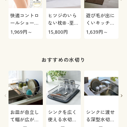
快適コントロ
ヒツジのいら
遊び毛が出に
ールショーツ/
ない枕® -至
くいキッチン
下腹を心地よ
極-
マット(ループ
1,969
円～
15,800
円
1,639
円～
2
くおさえる(は
パイル) 12サ
きこみ丈深め)
イズ展開
おすすめの水切り
お皿が自立し
シンクを広く
シンクに渡せ
て幅が広がる
使える水切り
る深型水切り
水切り(小物ポ
カゴ
かご