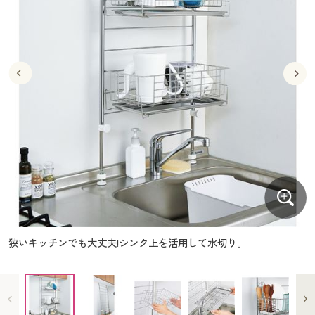
大きいサイズ
制服・スクールすべて
美容・健康・サプリメント
寝具・ベッド
制服・スクール
美容・健康通販すべて
家具・収納
キッチン・雑貨・日用品
バーゲン
大きいサイズ通販すべて
制服・学生服
カーテン・ラグ・ファブリック
大きいサイズ
制服・スクールすべて
美容・健康・サプリメント
寝具・ベッド
詳細検索
バーゲンセール
大きいサイズ レディース服
ジュニア・ティーンズ下着
バーゲン
大きいサイズ通販すべて
制服・学生服
カーテン・ラグ・ファブリック
商品カテゴリ一覧
シークレットセール
大きいサイズ レディース下着
詳細検索
バーゲンセール
大きいサイズ レディース服
ジュニア・ティーンズ下着
カタログ
大きいサイズ メンズ
商品カテゴリ一覧
シークレットセール
大きいサイズ レディース下着
カタログ・チラシからのご注文
カタログ
大きいサイズ 事務・制服
大きいサイズ メンズ
デジタルカタログ
カタログ・チラシからのご注文
狭いキッチンでも大丈夫!シンク上を活用して水切り。
大きいサイズ 事務・制服
カタログ無料プレゼント
デジタルカタログ
会員メニュー