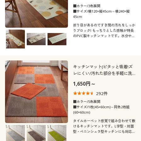
■カラー/3色展開
■サイズ/横120×縦45cm～横240×縦
45cm
折り目があるのですき間の汚れをしっか
りブロック! もっちりとした感触が特長
のPVC製キッチンマットです。水分や汚
れをサッと拭き取れるので、お手入れも
ラクラクです。抗菌防臭・防炎など、多
彩な機能もプラスしました。
キッチンマット(ピタッと吸着!ズ
レにくい/汚れた部分を手軽に洗
える)
1,650円～
292
件
■カラー/5色展開
■サイズ/1枚(45×60cm)～同色2枚組
(60×60cm)
タイルカーペット感覚で組み合わせて敷
けるキッチンマットです。L字型・対面
型・ペニンシュラ型キッチンにも対応で
きるので、オーダーいらずでご自宅のキ