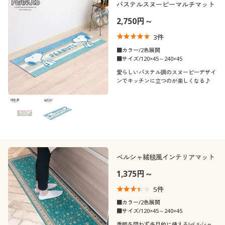
パステルスヌーピーマルチマット
2,750円～
3
件
■カラー/2色展開
■サイズ/120×45～240×45
愛らしいパステル調のスヌーピーデザイ
ンでキッチンに立つのが楽しくなる♪
ペルシャ絨毯風インテリアマット
1,375円～
5
件
■カラー/2色展開
■サイズ/120×45～240×45
季節を問わず多目的に使える!ペルシャ