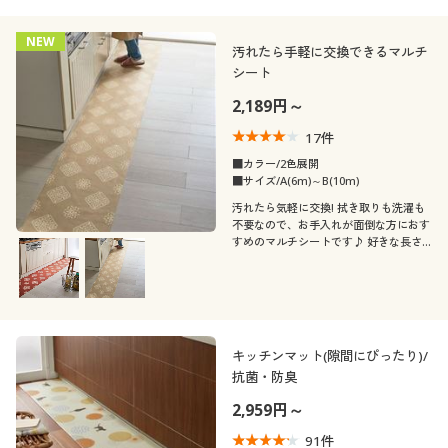
NEW
汚れたら手軽に交換できるマルチ
シート
2,189円～
17
件
■カラー/2色展開
■サイズ/A(6m)～B(10m)
汚れたら気軽に交換! 拭き取りも洗濯も
不要なので、お手入れが面倒な方におす
すめのマルチシートです♪ 好きな長さ
にカットできるので、様々な場所にお使
いいただけます。
キッチンマット(隙間にぴったり)/
抗菌・防臭
2,959円～
91
件