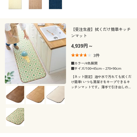
【受注生産】拭くだけ簡単キッチ
ンマット
4,939円～
3
件
■カラー/4色展開
■サイズ/100×45cm～270×90cm
【ネット限定】油や水で汚れても拭くだ
け簡単! いつも清潔さをキープできるキ
ッチンマットです。薄手で引き出しの開
閉もスムーズ。抗菌・防カビ機能を備え
ているので、キレイが長く続きます。