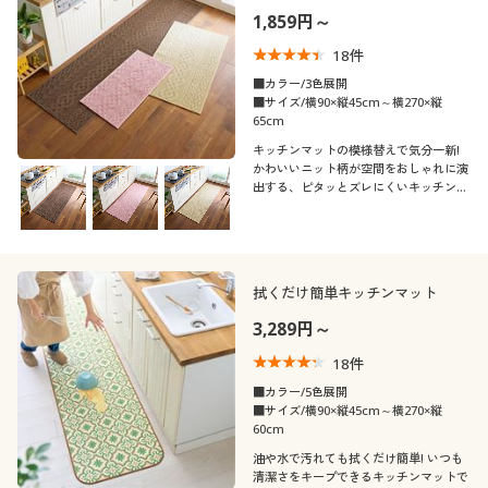
1,859円～
18
件
■カラー/3色展開
■サイズ/横90×縦45cm～横270×縦
65cm
キッチンマットの模様替えで気分一新!
かわいいニット柄が空間をおしゃれに演
出する、ピタッとズレにくいキッチンマ
ットです。
拭くだけ簡単キッチンマット
3,289円～
18
件
■カラー/5色展開
■サイズ/横90×縦45cm～横270×縦
60cm
油や水で汚れても拭くだけ簡単! いつも
清潔さをキープできるキッチンマットで