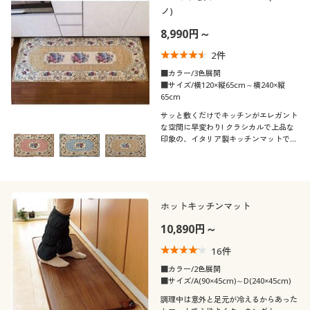
ノ)
8,990円～
2
件
■カラー/3色展開
■サイズ/横120×縦65cm～横240×縦
65cm
サッと敷くだけでキッチンがエレガント
な空間に早変わり! クラシカルで上品な
印象の、イタリア製キッチンマットで
す。汚れたら洗濯機で丸洗いできます。
ホットキッチンマット
10,890円～
16
件
■カラー/2色展開
■サイズ/A(90×45cm)～D(240×45cm)
調理中は意外と足元が冷えるからあった