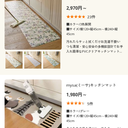
2,970円～
23
件
■カラー/3色展開
■サイズ/横120×縦45cm～横240×縦
45cm
汚れたらサッと拭くだけお洗濯不要!い
つも清潔・安心安全の多機能設計でお手
入れ簡単なPVCクリアキッチンマットで
す。
mysa(ミーサ)キッチンマット
1,980円～
5
件
■カラー/グレー
■サイズ/横120×縦45cm～横240×縦
45cm