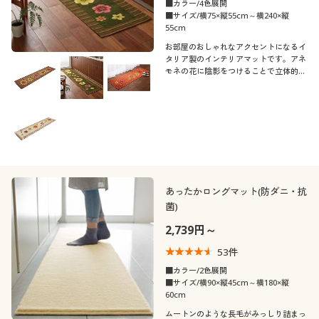
■カラー/4色展開
■サイズ/横75×縦55cm～横240×縦
55cm
お部屋のおしゃれなアクセントになるイ
タリア製のインテリアマットです。アネ
モネの花に陰影をつけることで立体的な
躍動感を表現しました。キッチンなどに
サッと敷くだけでいつもの空間が明るく
華やかな印象に。汚れたら洗濯機で丸洗
いできます。
あったかロングマット(防ダニ・抗
菌)
2,739円～
53
件
■カラー/2色展開
■サイズ/横90×縦45cm～横180×縦
60cm
ムートンのような長毛がみっしり詰まっ