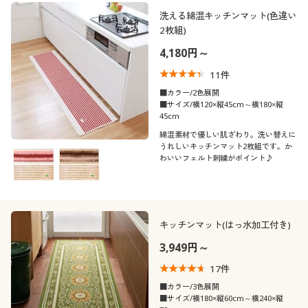
洗える綿混キッチンマット(色違い
2枚組)
4,180円～
11
件
■カラー/2色展開
■サイズ/横120×縦45cm～横180×縦
45cm
綿混素材で優しい肌ざわり。洗い替えに
うれしいキッチンマット2枚組です。か
わいいフェルト刺繍がポイント♪
キッチンマット(はっ水加工付き)
3,949円～
17
件
■カラー/3色展開
■サイズ/横180×縦60cm～横240×縦