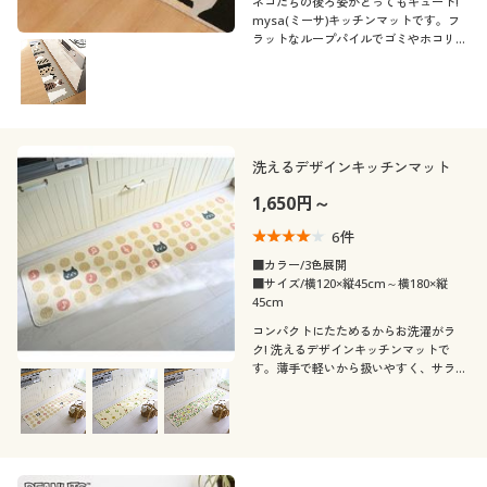
ネコたちの後ろ姿がとってもキュート!
mysa(ミーサ)キッチンマットです。フ
ラットなループパイルでゴミやホコリが
絡みにくく、掃除機がけもスムーズで
す。
洗えるデザインキッチンマット
1,650円～
6
件
■カラー/3色展開
■サイズ/横120×縦45cm～横180×縦
45cm
コンパクトにたためるからお洗濯がラ
ク! 洗えるデザインキッチンマットで
す。薄手で軽いから扱いやすく、サラッ
とした肌ざわりが快適。