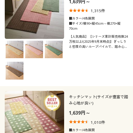
1,639円～
制服・スクール
美容・健康通販すべて
家具・収納
キッチン・雑貨・日用品
1,315
件
■カラー/4色展開
大きいサイズ
制服・スクールすべて
美容・健康・サプリメント
寝具・ベッド
■サイズ/横90×縦45cm～横270×縦
口コミ
70cm
(5)
【人気商品】【シリーズ累計販売枚数24
バーゲン
大きいサイズ通販すべて
制服・学生服
カーテン・ラグ・ファブリック
万枚以上!(2025年9月末時点)】ぎっしり
(4〜4.9)
と密度の高いループパイルで、踏み心地
も気持ちいい! 遊び毛が出にくいキッチ
詳細検索
バーゲンセール
大きいサイズ レディース服
(3〜3.9)
ジュニア・ティーンズ下着
ンマットです。幅も長さも選べるから、
キッチンだけでなくさまざまな場所にぴ
ったりのサイズが見つかります。
カラー
商品カテゴリ一覧
シークレットセール
大きいサイズ レディース下着
カタログ
大きいサイズ メンズ
キッチンマット(サイズが豊富で踏
カタログ・チラシからのご注文
み心地が良い)
価格
大きいサイズ 事務・制服
～
円
絞込
1,639円～
デジタルカタログ
1,010
件
■カラー/4色展開