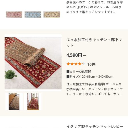
多色使いのブーケの彩りで、お部屋を華
やかに! 肌ざわりのよいシェニール織り
のイタリア製キッチンマットです。
はっ水加工付きキッチン・廊下マ
ット
4,590円～
10
件
■カラー/2色展開
■サイズ/120×66cm～240×80cm
はっ水加工でお手入れ簡単! ゴージャス
な柄が美しい、キッチン・廊下マットで
す。うっかり水分をこぼしても、サッと
拭き取れます。豊富なサイズ展開をご用
意しました。
イタリア製キッチンマット(ルビー