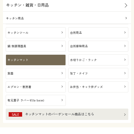
キッチン・雑貨・日用品
キッチン用品
キッチンツール
台所用品
鍋 他調理器具
台所掃除用品
キッチンマット
水切りかご・ラック
食器
包丁・ナイフ
エプロン・割烹着
お弁当・キャラ弁グッズ
有元葉子 ラバーゼ(la base)
キッチンマット
のバーゲンセール商品はこちら
SALE