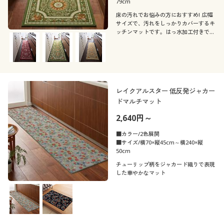
79cm
床の汚れでお悩みの方におすすめ! 広幅
サイズで、汚れをしっかりカバーするキ
ッチンマットです。はっ水加工付きでお
手入れも簡単。
レイクアルスター 低反発ジャカー
ドマルチマット
2,640円～
■カラー/2色展開
■サイズ/横70×縦45cm～横240×縦
50cm
チューリップ柄をジャカード織りで表現
した華やかなマット