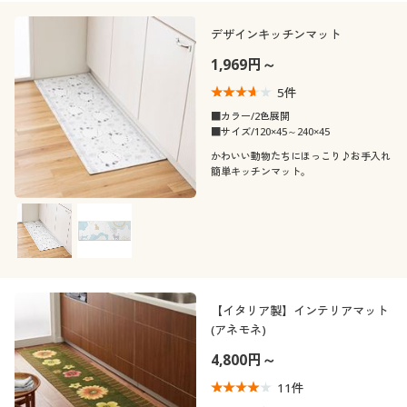
デザインキッチンマット
1,969円～
5
件
■カラー/2色展開
■サイズ/120×45～240×45
かわいい動物たちにほっこり♪お手入れ
簡単キッチンマット。
【イタリア製】インテリアマット
(アネモネ)
4,800円～
11
件