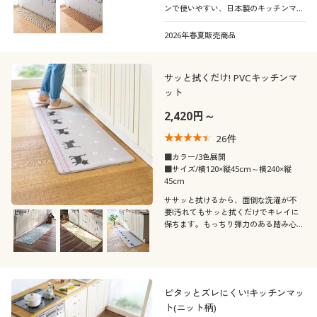
ンで使いやすい、日本製のキッチンマッ
トです。豊富なサイズ展開をご用意しま
した。汚れても洗濯機で丸洗いできま
2026年春夏販売商品
す。
サッと拭くだけ! PVCキッチンマ
ット
2,420円～
26
件
■カラー/3色展開
■サイズ/横120×縦45cm～横240×縦
45cm
ササッと拭けるから、面倒な洗濯が不
要!汚れてもサッと拭くだけでキレイに
保ちます。もっちり弾力のある踏み心地
と、ナチュラルで可愛い柄が魅力です♪
ピタッとズレにくい!キッチンマッ
ト(ニット柄)