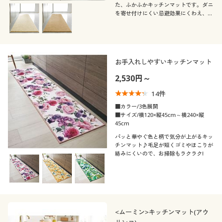
た、ふかふかキッチンマットです。ダニ
を寄せ付けにくい忌避効果にくわえ、菌
の増殖を防ぐ抗菌機能もプラス。裏面は
すべりにくい加工を施しました。汚れた
ら洗濯機で丸洗いできます。
お手入れしやすいキッチンマット
2,530円～
14
件
■カラー/3色展開
■サイズ/横120×縦45cm～横240×縦
45cm
パッと華やぐ色と柄で気分が上がるキッ
チンマット♪毛足が短くゴミやほこりが
絡みにくいので、お掃除もラクラク!
<ムーミン>キッチンマット(アウ