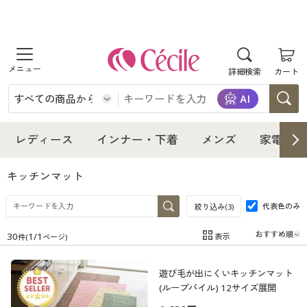
商品を探す
詳細検索
カート
レディース
インナー・下着
レディース通販すべて
レディース
インナー・下着
メンズ
家電・雑
メンズ
インナー・下着通販すべて
レディースファッション
キッチンマット
家電・雑貨
代表色のみ
メンズ通販すべて
女性下着
絞り込み(
3
)
女性下着
30
1
/
1
表示
件(
ページ)
寝具・インテリア・家具
家電・雑貨すべて
メンズファッション
メンズ下着
在庫
在庫のある商品のみ表示
遊び毛が出にくいキッチンマット
カテゴリ
美容・健康
寝具・インテリア・家具通販すべて
家電
メンズ下着
ジュニア・ティーンズ下着
(ループパイル) 12サイズ展開