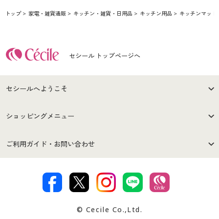
トップ
家電・雑貨通販
キッチン・雑貨・日用品
キッチン用品
キッチンマット
セシール トップページへ
セシールへようこそ
はじめての方へ
ご利用環境について
ショッピングメニュー
セシールご利用規約
プライバシーポリシー
商品カテゴリ
バーゲンセール
ご利用ガイド・お問い合わせ
特定商取引法に基づく表示
古物営業法に基づく表示
カタログ・チラシからのご注
デジタルカタログ
ご注文は
お届けは
文
著作権・商標について
会社案内
交換・返品は
お支払は
カタログ無料プレゼント
特集一覧
© Cecile Co.,Ltd.
会員登録・お客様情報変更に
お客様番号・パスワードをお