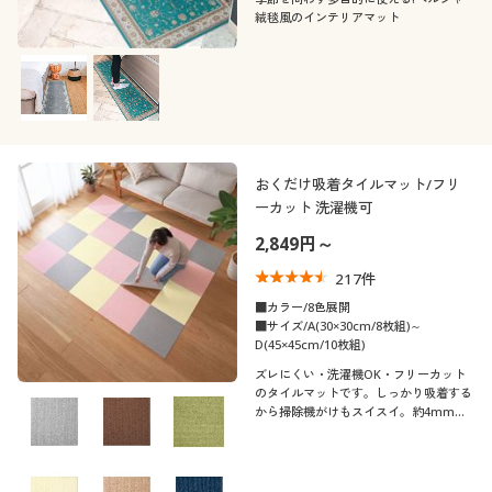
絨毯風のインテリアマット
おくだけ吸着タイルマット/フリ
ーカット 洗濯機可
2,849円～
217
件
■カラー/8色展開
■サイズ/A(30×30cm/8枚組)～
D(45×45cm/10枚組)
ズレにくい・洗濯機OK・フリーカット
のタイルマットです。しっかり吸着する
から掃除機がけもスイスイ。約4mmの
薄さなので、ドアの開閉やお掃除ロボッ
トの動きもスムーズです。