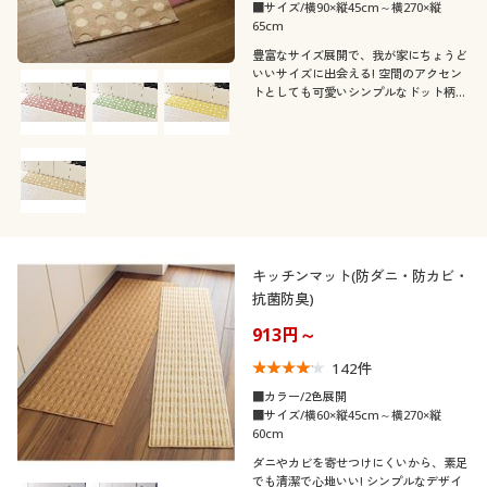
カタログ無料プレゼント
閉じる
■サイズ/横90×縦45cm～横270×縦
65cm
会員メニュー
豊富なサイズ展開で、我が家にちょうど
いいサイズに出会える! 空間のアクセン
トとしても可愛いシンプルなドット柄の
マイページ
キッチンマットです。幅も長さも選べる
から、キッチンだけでなくさまざまな場
所にぴったりのサイズが見つかります。
セシールおすすめの人気商品です。
閲覧履歴
お気に入り
キッチンマット(防ダニ・防カビ・
サポート
抗菌防臭)
913円～
ご利用ガイド
142
件
よくある質問とお問い合わせ
■カラー/2色展開
■サイズ/横60×縦45cm～横270×縦
60cm
ダニやカビを寄せつけにくいから、素足
でも清潔で心地いい! シンプルなデザイ