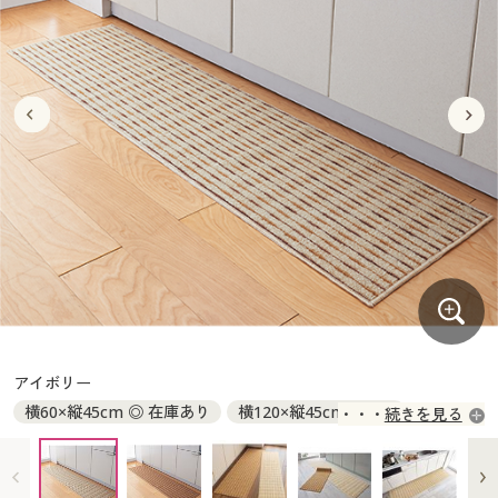
大きいサイズ
制服・スクールすべて
美容・健康・サプリメント
寝具・ベッド
制服・スクール
美容・健康通販すべて
家具・収納
キッチン・雑貨・日用品
バーゲン
大きいサイズ通販すべて
制服・学生服
カーテン・ラグ・ファブリック
大きいサイズ
制服・スクールすべて
美容・健康・サプリメント
寝具・ベッド
詳細検索
バーゲンセール
大きいサイズ レディース服
ジュニア・ティーンズ下着
バーゲン
大きいサイズ通販すべて
制服・学生服
カーテン・ラグ・ファブリック
商品カテゴリ一覧
シークレットセール
大きいサイズ レディース下着
詳細検索
バーゲンセール
大きいサイズ レディース服
ジュニア・ティーンズ下着
カタログ
大きいサイズ メンズ
商品カテゴリ一覧
シークレットセール
大きいサイズ レディース下着
カタログ・チラシからのご注文
カタログ
大きいサイズ 事務・制服
大きいサイズ メンズ
デジタルカタログ
カタログ・チラシからのご注文
アイボリー
大きいサイズ 事務・制服
横60×縦45cm ◎ 在庫あり
横120×縦45cm × 完売
続きを見る
カタログ無料プレゼント
デジタルカタログ
横180×縦45cm × 完売
横240×縦45cm × 完売
横270×縦45cm × 完売
横120×縦60cm ○ 在庫わずか
会員メニュー