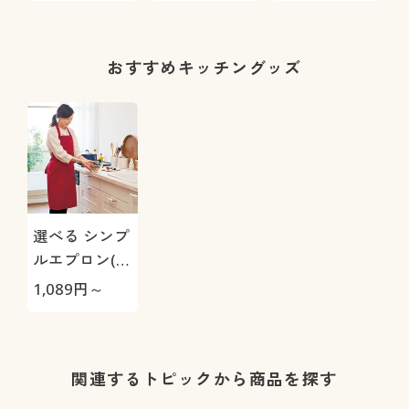
イズ展開
工
おすすめキッチングッズ
選べる シンプ
ルエプロン(乾
きやすくシワ
1,089
円～
になりにくい)
(洗濯機OK)
関連するトピックから商品を探す