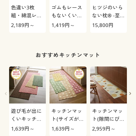
色違い3枚
ゴムもレース
ヒツジのいら
組・綿混レー
もないくい込
ない枕® -至
シィショーツ
みにくいショ
極-
2,189
円～
1,419
円～
15,800
円
1
(ストレッチ)
ーツ(はきこみ
(はきこみ丈ス
丈スタンダー
タンダード)
ド)
おすすめキッチンマット
遊び毛が出に
キッチンマッ
キッチンマッ
くいキッチン
ト(サイズが豊
ト(隙間にぴっ
マット(ループ
富で踏み心地
たり)/抗菌・
1,639
円～
1,639
円～
2,959
円～
6
パイル) 12サ
が良い)
防臭