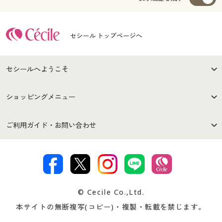
セシール トップページへ
セシールへようこそ
はじめての方へ
ご利用環境について
ショッピングメニュー
セシールご利用規約
プライバシーポリシー
商品カテゴリ
バーゲンセール
ご利用ガイド・お問い合わせ
特定商取引法に基づく表示
古物営業法に基づく表示
カタログ・チラシからのご注
デジタルカタログ
ご注文は
お届けは
文
著作権・商標について
会社案内
交換・返品は
お支払は
カタログ無料プレゼント
特集一覧
© Cecile Co.,Ltd.
会員登録・お客様情報変更に
お客様番号・パスワードをお
本サイトの無断複写(コピー)・複製・転載を禁じます。
プレゼント＆キャンペーン
サイトマップ
ついて
忘れの場合