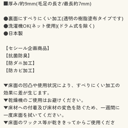
■厚み/約9mm(毛足の長さ/最長約7mm)
●裏面にすべりにくい加工(透明の樹脂塗布タイプです)
●洗濯機OK(ネット使用)(ドラム式を除く)
●日本製
【セシール企画商品】
【抗菌防臭】
【防ダニ加工】
【防カビ加工】
▼床面の凹凸や使用状況により、すべりにくい加工の
効果に差が生じます。
▼乾燥機のご使用はお避けください。
▼床材への付着及び床材の変色を防ぐため、一週間に
一度床面を拭いてください。
▼床面のワックス等が乾ききってからご使用くださ