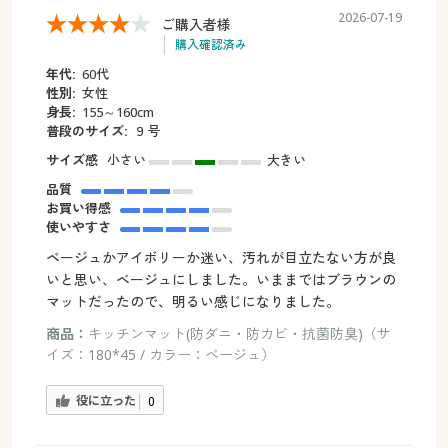
2026-07-19
ご購入者様
購入確認済み
年代:
60代
性別:
女性
身長:
155～160cm
普段のサイズ:
９号
サイズ感
小さい
大きい
品質
お買い得感
使いやすさ
ベージュかアイボリーか迷い、汚れが目立たない方が良
いと思い、ベージュにしました。いままではブラウンの
マットだったので、明るい感じになりました。
商品：
キッチンマット(防ダニ・防カビ・抗菌防臭)（サ
イズ：180*45 / カラー：ベージュ）
役に立った
0