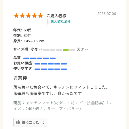
2026-07-06
ご購入者様
購入確認済み
年代:
60代
性別:
女性
身長:
145～150cm
サイズ感
小さい
大きい
品質
お買い得感
使いやすさ
お買得
落ち着いた色合いで、キッチンにフィットしました。
お値段もお値安ですし、良かったです
商品：
キッチンマット(防ダニ・防カビ・抗菌防臭)（サ
イズ：240*45 / カラー：アイボリー）
役に立った
0