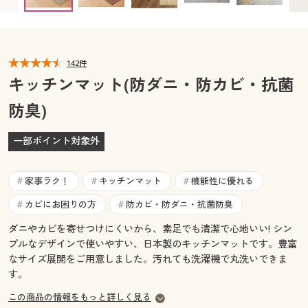
横180×縦60cm × 完売
横240×縦60cm ○ 在庫わずか
カタログ無料プレゼント
横270×縦60cm ◎ 在庫あり
マイページ
会員メニュー
閲覧履歴
142件
マイページ
キッチンマット(防ダニ・防カビ・抗菌
お気に入り
防臭)
閲覧履歴
サポート
一部ポイント対象外
お気に入り
ご利用ガイド
サポート
家事ラク！
キッチンマット
機能性に優れる
#
#
#
よくある質問とお問い合わせ
カビにお困りの方
防カビ・防ダニ・抗菌防臭
#
#
ご利用ガイド
ダニやカビを寄せつけにくいから、素足でも清潔で心地いい! シン
プルなデザインで使いやすい、日本製のキッチンマットです。豊富
よくある質問とお問い合わせ
なサイズ展開をご用意しました。汚れても洗濯機で丸洗いできま
す。
この商品の情報をもっと詳しく見る