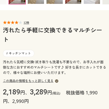
カタログ無料プレゼント
マイページ
会員メニュー
閲覧履歴
17件
マイページ
汚れたら手軽に交換できるマルチシー
お気に入り
ト
閲覧履歴
サポート
お気に入り
キッチンマット
#
ご利用ガイド
汚れたら気軽に交換! 拭き取りも洗濯も不要なので、お手入れが面
サポート
倒な方におすすめのマルチシートです♪ 好きな長さにカットできる
よくある質問とお問い合わせ
ので、様々な場所にお使いいただけます。
ご利用ガイド
この商品の情報をもっと詳しく見る
よくある質問とお問い合わせ
2,189
3,289
円、
円
税抜価格 1,990
(税込)
円、2,990円