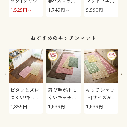
ックTシャツ
®バスマット
マット「エア
(吸水・速乾)
ージョブ®」
極
1,529
円～
1,749
円～
9,990
円
1
Max
おすすめのキッチンマット
ピタッとズレ
遊び毛が出に
キッチンマッ
にくい!キッチ
くいキッチン
ト(サイズが豊
ンマット(ニッ
マット(ループ
富で踏み心地
1,859
円～
1,639
円～
1,639
円～
3
ト柄)
パイル) 12サ
が良い)
イズ展開