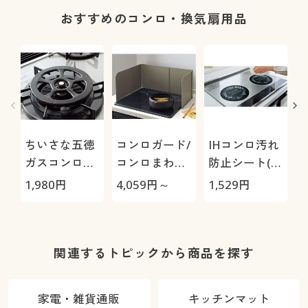
おすすめのコンロ・換気扇用品
ちいさな五徳
コンロガード/
IHコンロ汚れ
ガスコンロ用/
コンロまわり
防止シート(2
小さなお鍋を
油ハネ 飛び散
枚組)
1,980
円
4,059
円～
1,529
円
3
しっかり安定
り防止
関連するトピックから商品を探す
家電・雑貨通販
キッチンマット