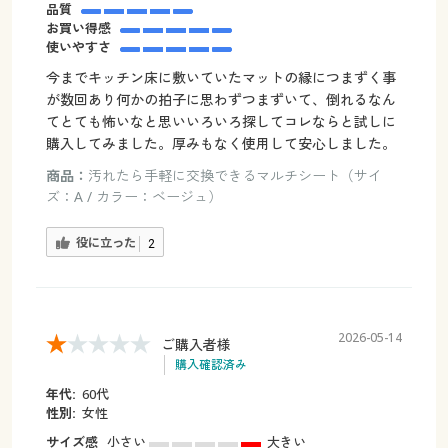
品質
お買い得感
使いやすさ
今までキッチン床に敷いていたマットの縁につまずく事
が数回あり何かの拍子に思わずつまずいて、倒れるなん
てとても怖いなと思いいろいろ探してコレならと試しに
購入してみました。厚みもなく使用して安心しました。
商品：
汚れたら手軽に交換できるマルチシート（サイ
ズ：A / カラー：ベージュ）
役に立った
2
2026-05-14
ご購入者様
購入確認済み
年代:
60代
性別:
女性
サイズ感
小さい
大きい