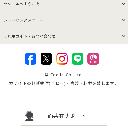
セシールへようこそ
はじめての方へ
ご利用環境について
ショッピングメニュー
セシールご利用規約
プライバシーポリシー
商品カテゴリ
バーゲンセール
ご利用ガイド・お問い合わせ
特定商取引法に基づく表示
古物営業法に基づく表示
カタログ・チラシからのご注
デジタルカタログ
ご注文は
お届けは
文
著作権・商標について
会社案内
交換・返品は
お支払は
カタログ無料プレゼント
特集一覧
© Cecile Co.,Ltd.
会員登録・お客様情報変更に
お客様番号・パスワードをお
本サイトの無断複写(コピー)・複製・転載を禁じます。
プレゼント＆キャンペーン
サイトマップ
ついて
忘れの場合
サイズガイド
よくある質問とお問い合わせ
画面共有サポート