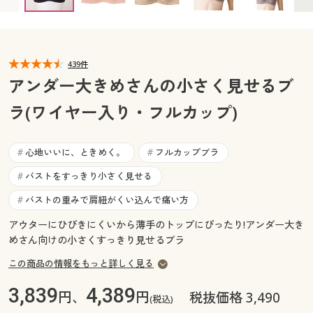
D90 ◎ 在庫あり
D95 ◎ 在庫あり
D100 ◎ 在庫あり
カタログ無料プレゼント
E75 ◎ 在庫あり
E80 ◎ 在庫あり
E85 ◎ 在庫あり
マイページ
会員メニュー
E90 ◎ 在庫あり
E95 ◎ 在庫あり
E100 ◎ 在庫あり
F75 ◎ 在庫あり
F80 ◎ 在庫あり
F85 ◎ 在庫あり
閲覧履歴
439件
マイページ
F90 ◎ 在庫あり
F95 ◎ 在庫あり
F100 ◎ 在庫あり
アンダー大きめさんの小さく見せるブ
G75 ◎ 在庫あり
G80 ◎ 在庫あり
G85 ◎ 在庫あり
お気に入り
ラ(ワイヤー入り・フルカップ)
閲覧履歴
G90 ◎ 在庫あり
G95 ◎ 在庫あり
G100 ◎ 在庫あり
サポート
お気に入り
心地いいに、ときめく。
フルカップブラ
#
#
ご利用ガイド
バストをすっきり小さく見せる
#
サポート
バストの重みで肩紐がくい込んで痛い方
#
よくある質問とお問い合わせ
ご利用ガイド
アウターにひびきにくいから薄手のトップにぴったり!アンダー大き
めさん向けの小さくすっきり見せるブラ
よくある質問とお問い合わせ
この商品の情報をもっと詳しく見る
3,839
4,389
円、
円
税抜価格 3,490
(税込)