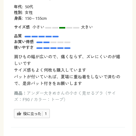
年代:
50代
性別:
女性
身長:
150～155cm
サイズ感
小さい
大きい
品質
お買い得感
使いやすさ
肩ひもの幅が広いので、痛くならず、ズレにくいのが嬉
しいです
サイズ感もよく何枚も購入しています
パットが付いていれば、夏場に重ね着をしないで済むの
で、是非パット付きをお願いします
商品：
アンダー大きめさんの小さく見せるブラ（サイ
ズ：F90 / カラー：トープ）
役に立った
1