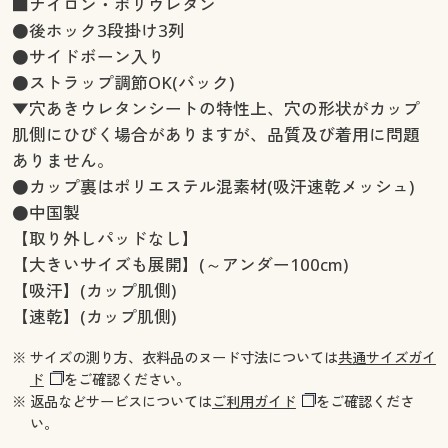
■ナイロン・ポリウレタン
●後ホック3段掛け3列
●サイドボーン入り
●ストラップ調節OK(バック)
▼穴あきウレタンシートの特性上、穴の形状がカップ
肌側にひびく場合がありますが、品質及び着用に問題
ありません。
●カップ裏はポリエステル混素材(吸汗速乾メッシュ)
●中国製
【取り外しパッドなし】
【大きいサイズも展開】(～アンダー100cm)
【吸汗】(カップ肌側)
【速乾】(カップ肌側)
※ サイズの測り方、衣料品のヌード寸法については
共通サイズガイ
ド
をご確認ください。
※ 返品などサービスについては
ご利用ガイド
をご確認くださ
い。