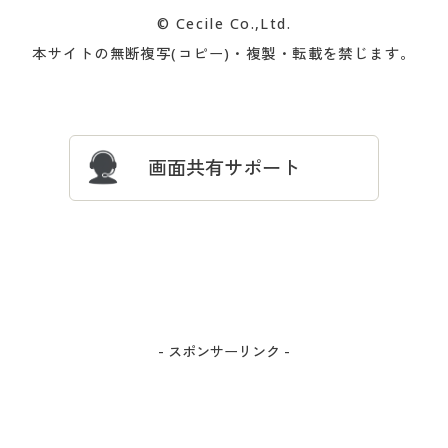
カタログ無料プレゼント
特集一覧
© Cecile Co.,Ltd.
会員登録・お客様情報変更に
お客様番号・パスワードをお
本サイトの無断複写(コピー)・複製・転載を禁じます。
プレゼント＆キャンペーン
サイトマップ
ついて
忘れの場合
サイズガイド
よくある質問とお問い合わせ
画面共有サポート
- スポンサーリンク -