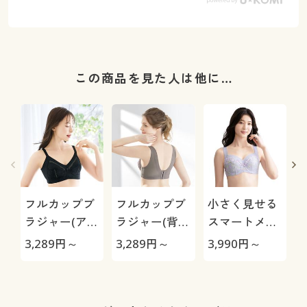
この商品を見た人は他に…
フルカップブ
フルカップブ
小さく見せる
ラジャー(アン
ラジャー(背中
スマートメイ
ダー大きめさ
すっきりブラ)
ク®ブラ(ワイ
3,289
円～
3,289
円～
3,990
円～
2
んのブラ)(ノ
(ソフトワイヤ
ヤー入り・薄
ンワイヤー・
ー入り)
手フルカップ)
薄手カップ)