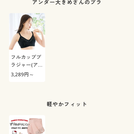
アンダー大きめさんのブラ
フルカップブ
ラジャー(アン
ダー大きめさ
3,289
円～
んのブラ)(ノ
ンワイヤー・
薄手カップ)
軽やかフィット