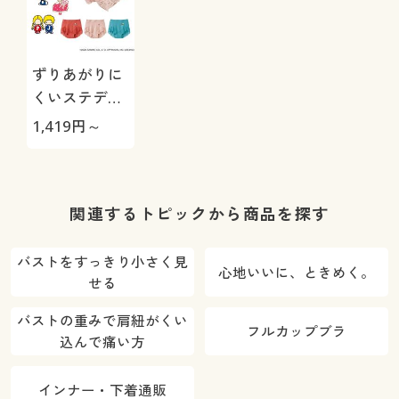
ずりあがりに
くいステディ
フィット®シ
1,419
円～
ョーツ(綿混・
足口レース・
はきこみ丈浅
め)
関連するトピックから商品を探す
バストをすっきり小さく見
心地いいに、ときめく。
せる
バストの重みで肩紐がくい
フルカップブラ
込んで痛い方
インナー・下着通販