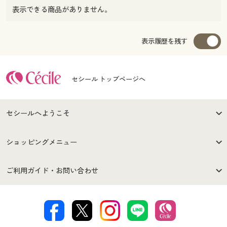
表示できる商品がありません。
表示履歴を残す
セシール トップページへ
セシールへようこそ
はじめての方へ
ご利用環境について
ショッピングメニュー
セシールご利用規約
プライバシーポリシー
商品カテゴリ
バーゲンセール
ご利用ガイド・お問い合わせ
特定商取引法に基づく表示
古物営業法に基づく表示
カタログ・チラシからのご注
デジタルカタログ
ご注文は
お届けは
文
著作権・商標について
会社案内
交換・返品は
お支払は