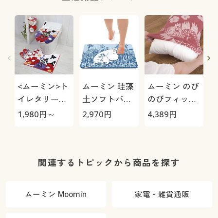
<ムーミン>ト
ムーミン 珪藻
ムーミン のび
イレタリーシ
土ソフトバス
のびフィット
リーズ(ベルホ
マット
枕カバー(2柄
1,980
円～
2,970
円
4,389
円
3
ネン)/単品販
組)
売
関連するトピックから商品を探す
ムーミン Moomin
家電・雑貨通販