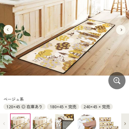
大きいサイズ
制服・スクールすべて
美容・健康・サプリメント
寝具・ベッド
制服・スクール
美容・健康通販すべて
家具・収納
キッチン・雑貨・日用品
バーゲン
大きいサイズ通販すべて
制服・学生服
カーテン・ラグ・ファブリック
大きいサイズ
制服・スクールすべて
美容・健康・サプリメント
寝具・ベッド
詳細検索
バーゲンセール
大きいサイズ レディース服
ジュニア・ティーンズ下着
バーゲン
大きいサイズ通販すべて
制服・学生服
カーテン・ラグ・ファブリック
商品カテゴリ一覧
シークレットセール
大きいサイズ レディース下着
詳細検索
バーゲンセール
大きいサイズ レディース服
ジュニア・ティーンズ下着
カタログ
大きいサイズ メンズ
商品カテゴリ一覧
シークレットセール
大きいサイズ レディース下着
カタログ・チラシからのご注文
カタログ
大きいサイズ 事務・制服
大きいサイズ メンズ
デジタルカタログ
カタログ・チラシからのご注文
ベージュ系
大きいサイズ 事務・制服
120×45 ◎ 在庫あり
180×45 × 完売
240×45 × 完売
カタログ無料プレゼント
デジタルカタログ
会員メニュー