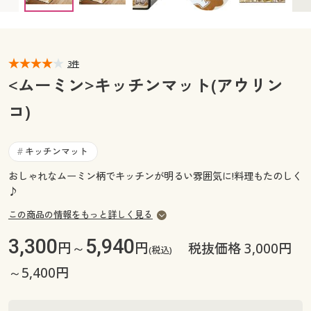
カタログ無料プレゼント
マイページ
会員メニュー
閲覧履歴
3件
マイページ
<ムーミン>キッチンマット(アウリン
お気に入り
コ)
閲覧履歴
サポート
お気に入り
キッチンマット
#
ご利用ガイド
おしゃれなムーミン柄でキッチンが明るい雰囲気に!料理もたのしく
サポート
♪
よくある質問とお問い合わせ
ご利用ガイド
この商品の情報をもっと詳しく見る
3,300
5,940
円～
円
税抜価格 3,000円
(税込)
よくある質問とお問い合わせ
～5,400円