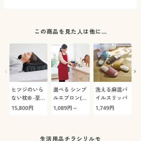
この商品を見た人は他に…
ヒツジのいら
選べる シンプ
洗える麻混パ
ない枕® -至
ルエプロン(乾
イルスリッパ
極-
きやすくシワ
15,800
円
1,089
円～
1,749
円
5
になりにくい)
柄
(洗濯機OK)
生活用品チラシリルモ