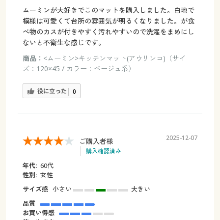
ムーミンが大好きでこのマットを購入しました。白地で
模様は可愛くて台所の雰囲気が明るくなりました。が食
べ物のカスが付きやすく汚れやすいので洗濯をまめにし
ないと不衛生な感じです。
商品：
<ムーミン>キッチンマット(アウリンコ)（サイ
ズ：120×45 / カラー：ベージュ系）
役に立った
0
2025-12-07
ご購入者様
購入確認済み
年代:
60代
性別:
女性
サイズ感
小さい
大きい
品質
お買い得感