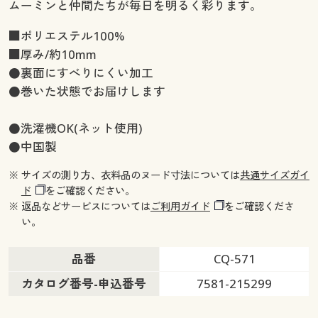
ムーミンと仲間たちが毎日を明るく彩ります。
■ポリエステル100%
■厚み/約10mm
●裏面にすべりにくい加工
●巻いた状態でお届けします
●洗濯機OK(ネット使用)
●中国製
※ サイズの測り方、衣料品のヌード寸法については
共通サイズガイ
ド
をご確認ください。
※ 返品などサービスについては
ご利用ガイド
をご確認くださ
い。
品番
CQ-571
カタログ番号-申込番号
7581-215299