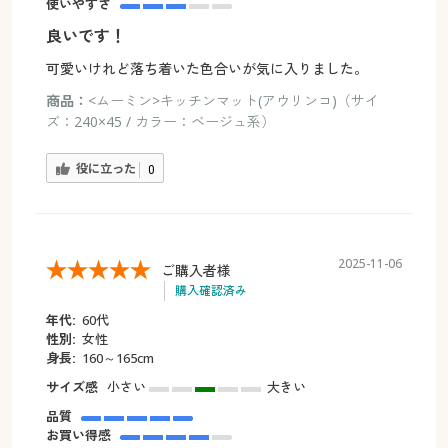
使いやすさ
良いです！
可愛いけれど落ち着いた色合いが気に入りました。
商品：
<ムーミン>キッチンマット(アウリンコ)（サイ
ズ：240×45 / カラー：ベージュ系）
役に立った
0
2025-11-06
ご購入者様
購入確認済み
年代:
60代
性別:
女性
身長:
160～165cm
サイズ感
小さい
大きい
品質
お買い得感