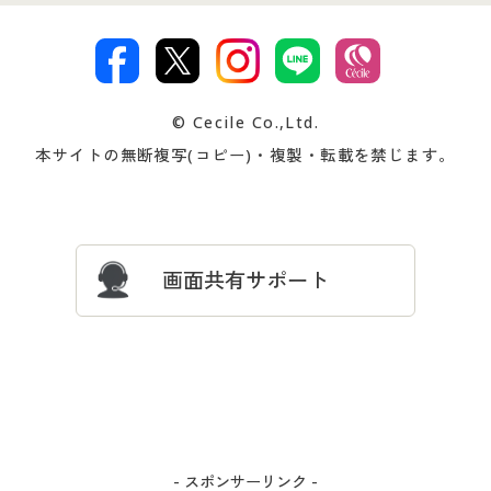
特定商取引法に基づく表示
古物営業法に基づく表示
カタログ・チラシからのご注
デジタルカタログ
ご注文は
お届けは
文
著作権・商標について
会社案内
交換・返品は
お支払は
カタログ無料プレゼント
特集一覧
© Cecile Co.,Ltd.
会員登録・お客様情報変更に
お客様番号・パスワードをお
本サイトの無断複写(コピー)・複製・転載を禁じます。
プレゼント＆キャンペーン
サイトマップ
ついて
忘れの場合
サイズガイド
よくある質問とお問い合わせ
画面共有サポート
- スポンサーリンク -