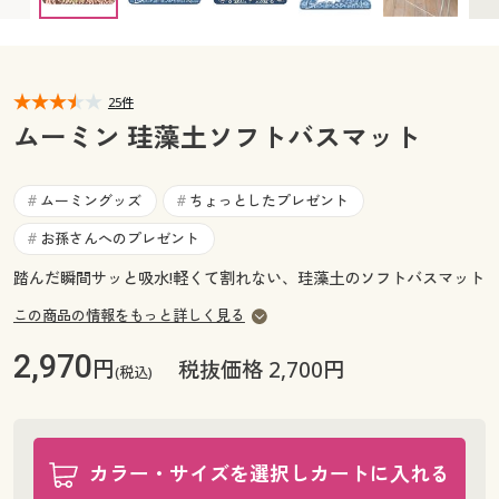
カタログ無料プレゼント
マイページ
会員メニュー
閲覧履歴
25件
マイページ
ムーミン 珪藻土ソフトバスマット
お気に入り
閲覧履歴
ムーミングッズ
ちょっとしたプレゼント
#
#
サポート
お気に入り
お孫さんへのプレゼント
#
ご利用ガイド
踏んだ瞬間サッと吸水!軽くて割れない、珪藻土のソフトバスマット
サポート
この商品の情報をもっと詳しく見る
よくある質問とお問い合わせ
ご利用ガイド
2,970
円
税抜価格 2,700円
(税込)
よくある質問とお問い合わせ
カラー・サイズを選択しカートに入れる