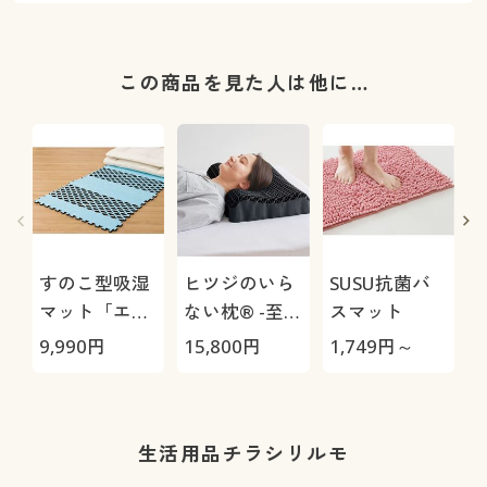
この商品を見た人は他に…
すのこ型吸湿
ヒツジのいら
SUSU抗菌バ
マット「エア
ない枕® -至
スマット
ージョブ®」
極-
9,990
円
15,800
円
1,749
円～
3
Max
生活用品チラシリルモ