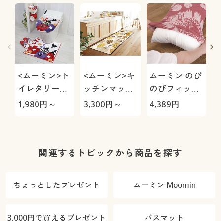
<ムーミン>ト
<ムーミン>キ
ムーミン のび
イレタリーシ
ッチンマット
のびフィット
リーズ(ベルホ
(アウリンコ)
枕カバー(2柄
1,980
円～
3,300
円～
4,389
円
3
ネン)/単品販
組)
売
関連するトピックから商品を探す
ちょっとしたプレゼント
ムーミン Moomin
3,000円で買えるプレゼント
バスマット