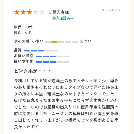
2026-01-27
ご購入者様
購入確認済み
年代:
70代
性別:
女性
サイズ感
小さい
大きい
品質
お買い得感
使いやすさ
ピンク系が・・・
今利用している物が珪藻土の板でカチッと硬く少し厚み
のあり重さもそれなりにあるタイプなので届いた時あま
りの薄さに本当に珪藻土なのか！？とビックリでした
広げた時丸まったまま中々平らにならず大丈夫かと心配
でした なのでお風呂の出入り口に使用予定を洗面所の
前に変更しました ムーミンの模様は明るい雰囲気を醸
し出してくれていますがこの模様でピンク系があると尚
良かったです