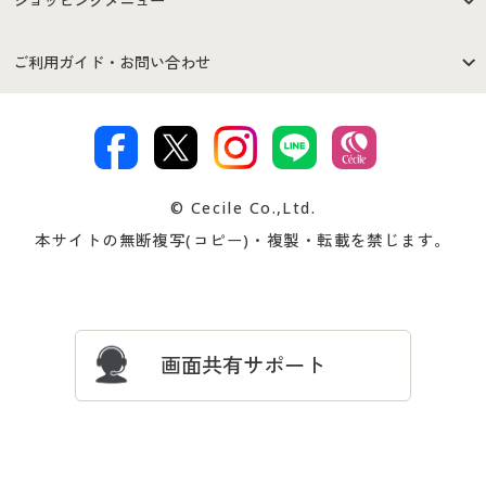
ショッピングメニュー
セシールご利用規約
プライバシーポリシー
商品カテゴリ
バーゲンセール
ご利用ガイド・お問い合わせ
特定商取引法に基づく表示
古物営業法に基づく表示
カタログ・チラシからのご注
デジタルカタログ
ご注文は
お届けは
文
著作権・商標について
会社案内
交換・返品は
お支払は
カタログ無料プレゼント
特集一覧
© Cecile Co.,Ltd.
会員登録・お客様情報変更に
お客様番号・パスワードをお
本サイトの無断複写(コピー)・複製・転載を禁じます。
プレゼント＆キャンペーン
サイトマップ
ついて
忘れの場合
サイズガイド
よくある質問とお問い合わせ
画面共有サポート