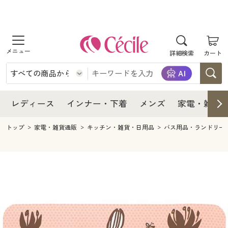
商品を探す
レディース
商品を探す
詳細検索
カート
インナー・下着
レディース通販すべて
レディース
メンズ
インナー・下着通販すべて
レディースファッション
インナー・下着
レディース通販すべて
レディース
インナー・下着
メンズ
家電・雑貨
家電・雑貨
メンズ通販すべて
女性下着
女性下着
メンズ
インナー・下着通販すべて
レディースファッション
トップ
家電・雑貨通販
キッチン・雑貨・日用品
バス用品・ランドリー
寝具・インテリア・家具
家電・雑貨すべて
メンズファッション
メンズ下着
家電・雑貨
メンズ通販すべて
女性下着
女性下着
美容・健康
寝具・インテリア・家具通販すべて
家電
メンズ下着
ジュニア・ティーンズ下着
寝具・インテリア・家具
家電・雑貨すべて
メンズファッション
メンズ下着
制服・スクール
美容・健康通販すべて
家具・収納
キッチン・雑貨・日用品
美容・健康
寝具・インテリア・家具通販すべて
家電
メンズ下着
ジュニア・ティーンズ下着