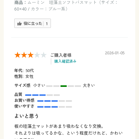
商品：
ムーミン 珪藻土ソフトバスマット（サイズ：
60×40 / カラー：ブルー系）
役に立った
1
2026-01-05
ご購入者様
購入確認済み
年代:
50代
性別:
女性
サイズ感
小さい
大きい
品質
お買い得感
使いやすさ
よいと思う
板の珪藻土マットがあまり吸わなくなり交換。
それよりは吸ってるかな、という程度だけれど、かわい