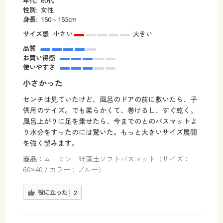
年代:
60代
性別:
女性
身長:
150～155cm
サイズ感
小さい
大きい
品質
お買い得感
使いやすさ
小さかった
センチは見ていたけど、風呂のドアの前に敷いたら、子
供用のサイズ。でも柔らかくて、巻けるし、すぐ乾く。
風呂上がりに足を乗せたら、今までのとのバスマットよ
り水分をすったのには驚いた。もっと大きいサイズ展開
を強く望みます。
商品：
ムーミン 珪藻土ソフトバスマット（サイズ：
60×40 / カラー：ブルー）
役に立った
2