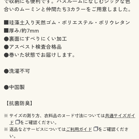
で収納にも便利です。バスルームになじむシックな色
合いのムーミンと仲間たち3カラーをご用意しました。
■珪藻土入り天然ゴム・ポリエステル・ポリウレタン
■厚み/約7mm
●裏面にすべりにくい加工
●アスベスト検査合格品
●巻いた状態でお届けします。
●洗濯不可
●中国製
【抗菌防臭】
※ サイズの測り方、衣料品のヌード寸法については
共通サイズガイ
ド
をご確認ください。
※ 返品などサービスについては
ご利用ガイド
をご確認くださ
い。