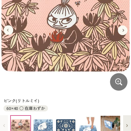
大きいサイズ
制服・スクールすべて
美容・健康・サプリメント
寝具・ベッド
制服・スクール
美容・健康通販すべて
家具・収納
キッチン・雑貨・日用品
バーゲン
大きいサイズ通販すべて
制服・学生服
カーテン・ラグ・ファブリック
大きいサイズ
制服・スクールすべて
美容・健康・サプリメント
寝具・ベッド
詳細検索
バーゲンセール
大きいサイズ レディース服
ジュニア・ティーンズ下着
バーゲン
大きいサイズ通販すべて
制服・学生服
カーテン・ラグ・ファブリック
商品カテゴリ一覧
シークレットセール
大きいサイズ レディース下着
詳細検索
バーゲンセール
大きいサイズ レディース服
ジュニア・ティーンズ下着
カタログ
大きいサイズ メンズ
商品カテゴリ一覧
シークレットセール
大きいサイズ レディース下着
カタログ・チラシからのご注文
カタログ
大きいサイズ 事務・制服
大きいサイズ メンズ
デジタルカタログ
カタログ・チラシからのご注文
ピンク(リトルミイ)
大きいサイズ 事務・制服
60×40 ○ 在庫わずか
カタログ無料プレゼント
デジタルカタログ
会員メニュー