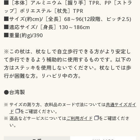
■［本体］アルミニウム［握り手］TPR、PP［ストラ
ップ］ポリエステル［杖先］TPR
■サイズ(約cm)/［全長］68～96(12段階、ピッチ2.5)
■適応サイズ/［身長］130～186cm
■重量(約g)/390
※この杖は、杖なしで自立歩行できる方がより安定し
て歩行できるよう補助的に使用するものです。以下の
方はステッキを使用しないでください。杖なしでは歩
行が困難な方。リハビリ中の方。
●台湾製
※ サイズの測り方、衣料品のヌード寸法については
共通サイズガイ
ド
をご確認ください。
※ 返品などサービスについては
ご利用ガイド
をご確認くださ
い。