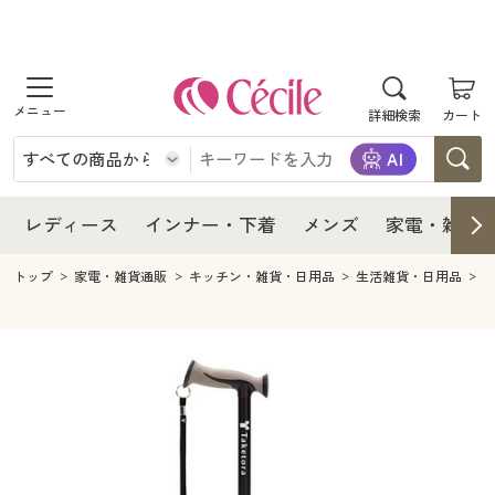
商品を探す
レディース
商品を探す
詳細検索
カート
インナー・下着
レディース通販すべて
レディース
メンズ
インナー・下着通販すべて
レディースファッション
インナー・下着
レディース通販すべて
レディース
インナー・下着
メンズ
家電・雑貨
家電・雑貨
メンズ通販すべて
女性下着
女性下着
メンズ
インナー・下着通販すべて
レディースファッション
トップ
家電・雑貨通販
キッチン・雑貨・日用品
生活雑貨・日用品
寝具・インテリア・家具
家電・雑貨すべて
メンズファッション
メンズ下着
家電・雑貨
メンズ通販すべて
女性下着
女性下着
美容・健康
寝具・インテリア・家具通販すべて
家電
メンズ下着
ジュニア・ティーンズ下着
寝具・インテリア・家具
家電・雑貨すべて
メンズファッション
メンズ下着
制服・スクール
美容・健康通販すべて
家具・収納
キッチン・雑貨・日用品
美容・健康
寝具・インテリア・家具通販すべて
家電
メンズ下着
ジュニア・ティーンズ下着