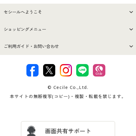
セシールへようこそ
はじめての方へ
ご利用環境について
ショッピングメニュー
セシールご利用規約
プライバシーポリシー
商品カテゴリ
バーゲンセール
ご利用ガイド・お問い合わせ
特定商取引法に基づく表示
古物営業法に基づく表示
カタログ・チラシからのご注
デジタルカタログ
ご注文は
お届けは
文
著作権・商標について
会社案内
交換・返品は
お支払は
カタログ無料プレゼント
特集一覧
© Cecile Co.,Ltd.
会員登録・お客様情報変更に
お客様番号・パスワードをお
本サイトの無断複写(コピー)・複製・転載を禁じます。
プレゼント＆キャンペーン
サイトマップ
ついて
忘れの場合
サイズガイド
よくある質問とお問い合わせ
画面共有サポート