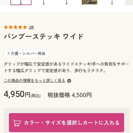
カタログ無料プレゼント
マイページ
会員メニュー
閲覧履歴
2件
マイページ
バンブーステッキ ワイド
お気に入り
閲覧履歴
介護・シルバー用品
#
サポート
お気に入り
グリップが幅広で安定感があるワイドステッキ!手への負担をサポー
トする幅広グリップで安定感があり、歩行もラクラク。
ご利用ガイド
サポート
この商品の情報をもっと詳しく見る
よくある質問とお問い合わせ
ご利用ガイド
4,950
円
税抜価格 4,500円
(税込)
よくある質問とお問い合わせ
カラー・サイズを選択しカートに入れる