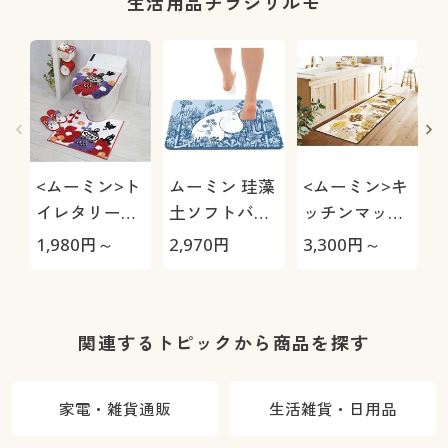
生活用品チラシリルモ
<ムーミン>ト
ムーミン 珪藻
<ムーミン>キ
イレタリーシ
土ソフトバス
ッチンマット
リーズ(ベルホ
マット
(アウリンコ)
1,980
円～
2,970
円
3,300
円～
4
ネン)/単品販
組
売
関連するトピックから商品を探す
家電・雑貨通販
生活雑貨・日用品