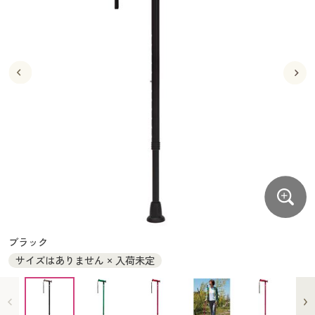
大きいサイズ
制服・スクールすべて
美容・健康・サプリメント
寝具・ベッド
制服・スクール
美容・健康通販すべて
家具・収納
キッチン・雑貨・日用品
バーゲン
大きいサイズ通販すべて
制服・学生服
カーテン・ラグ・ファブリック
大きいサイズ
制服・スクールすべて
美容・健康・サプリメント
寝具・ベッド
詳細検索
バーゲンセール
大きいサイズ レディース服
ジュニア・ティーンズ下着
バーゲン
大きいサイズ通販すべて
制服・学生服
カーテン・ラグ・ファブリック
商品カテゴリ一覧
シークレットセール
大きいサイズ レディース下着
詳細検索
バーゲンセール
大きいサイズ レディース服
ジュニア・ティーンズ下着
カタログ
大きいサイズ メンズ
商品カテゴリ一覧
シークレットセール
大きいサイズ レディース下着
カタログ・チラシからのご注文
カタログ
大きいサイズ 事務・制服
大きいサイズ メンズ
デジタルカタログ
カタログ・チラシからのご注文
ブラック
大きいサイズ 事務・制服
サイズはありません × 入荷未定
カタログ無料プレゼント
デジタルカタログ
会員メニュー