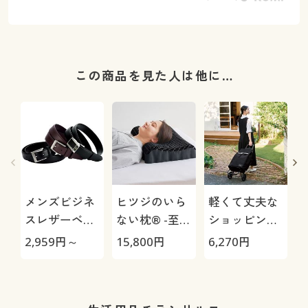
この商品を見た人は他に…
メンズビジネ
ヒツジのいら
軽くて丈夫な
スレザーベル
ない枕® -至
ショッピング
ト(ルチアーノ
極-
カート (保冷
2,959
円～
15,800
円
6,270
円
1
バレンチノ)
保温機能付き)