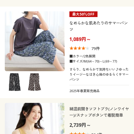
最大50％OFF
なめらかな肌あたりのサマーパン
ツ
1,089円～
79
件
■カラー/2色展開
■サイズ/M(64～70)～L(69～77)
さらり、なめらかで気持ちいい♪ゆった
りイージーなはき心地のゆるらくサマー
パンツ
2025年春夏販売商品
綿混前開きソフトブラ(ノンワイヤ
ー)/スナップボタンで着脱簡単
2,739円～