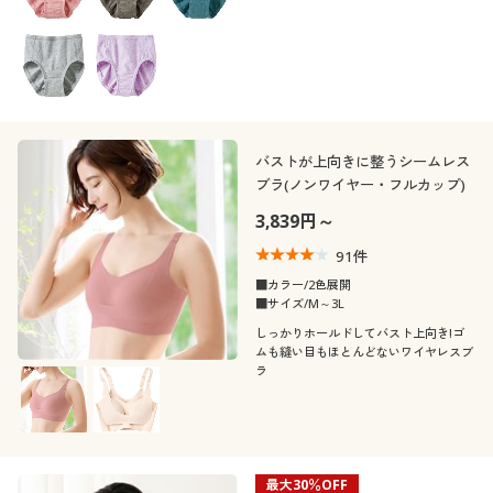
ーツ(旧品番EF-427・EF-481)が色が選べ
る1枚売りでリニューアル
バストが上向きに整うシームレス
ブラ(ノンワイヤー・フルカップ)
3,839円～
91
件
■カラー/2色展開
■サイズ/M～3L
しっかりホールドしてバスト上向き!ゴ
ムも縫い目もほとんどないワイヤレスブ
ラ
最大30％OFF