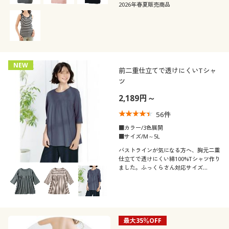
2026年春夏販売商品
NEW
前二重仕立てで透けにくいTシャ
ツ
2,189円～
56
件
■カラー/3色展開
■サイズ/M～5L
バストラインが気になる方へ、胸元二重
仕立てで透けにくい綿100%Tシャツ作り
ました。ふっくらさん対応サイズ
plump(プランプ)もあります。
最大35％OFF