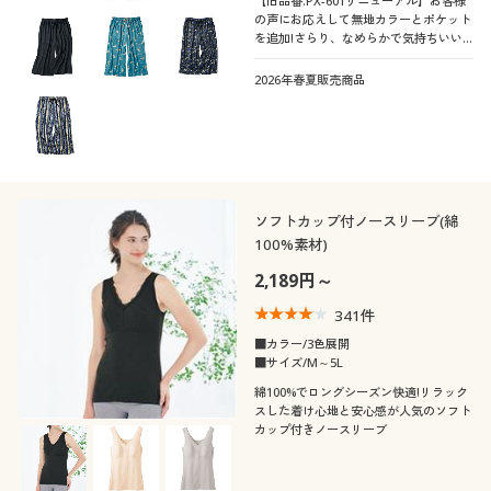
【旧品番:PX-601リニューアル】お客様
キルティング
サテン
シーズン
の声にお応えして無地カラーとポケット
ＵＶカット・紫外線
10代
20代
消臭
タイト
を追加!さらり、なめらかで気持ちいい
対策
エレガント
シック
リボン
アニマル柄
♪ゆったりイージーなはき心地のゆるら
価格
くサマーパンツふっくらさん対応サイズ
夏
秋
～
円
絞込
2026年春夏販売商品
リネン・麻
レザー
30代
40代
plump(プランプ)もあります。
形態安定
撥水
ペイズリー柄
フリル
冬
春
シフォン
スエード
50代
60代
閉じる
デニム
コーデュロイ
ソフトカップ付ノースリーブ(綿
100%素材)
ファー・エコファー
ベロア
2,189円～
341
件
■カラー/3色展開
■サイズ/M～5L
綿100%でロングシーズン快適!リラック
スした着け心地と安心感が人気のソフト
カップ付きノースリーブ