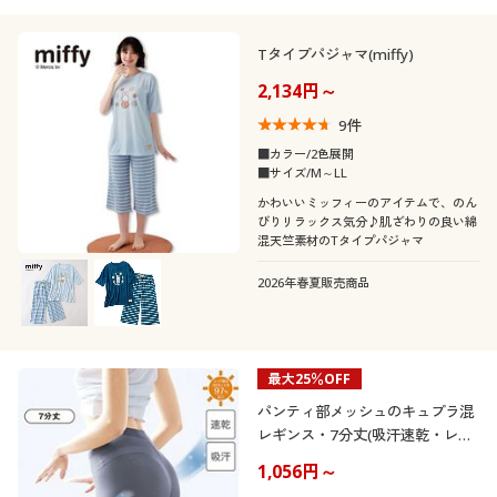
Tタイプパジャマ(miffy)
2,134円～
9
件
■カラー/2色展開
■サイズ/M～LL
かわいいミッフィーのアイテムで、のん
びりリラックス気分♪肌ざわりの良い綿
混天竺素材のTタイプパジャマ
2026年春夏販売商品
最大25％OFF
パンティ部メッシュのキュプラ混
レギンス・7分丈(吸汗速乾・レッ
グ部:UVカット率97%以上)
1,056円～