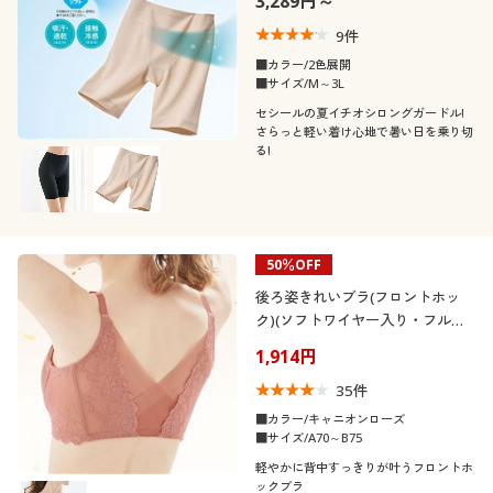
3,289円～
9
件
■カラー/2色展開
■サイズ/M～3L
セシールの夏イチオシロングガードル!
さらっと軽い着け心地で暑い日を乗り切
る!
50％OFF
後ろ姿きれいブラ(フロントホッ
ク)(ソフトワイヤー入り・フルカ
ップ)
1,914円
35
件
■カラー/キャニオンローズ
■サイズ/A70～B75
軽やかに背中すっきりが叶うフロントホ
ックブラ