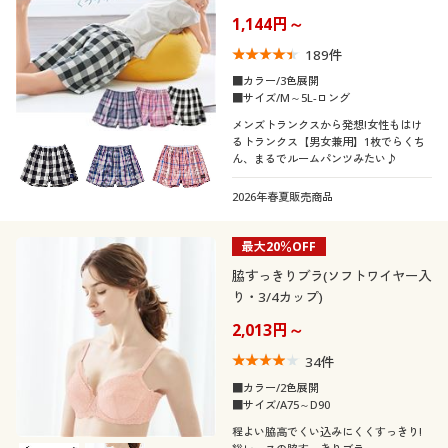
制服・スクール
美容・健康通販すべて
家具・収納
1,144円～
キッチン・雑貨・日用品
189
件
口コミ
(5)
大きいサイズ
制服・スクールすべて
美容・健康・サプリメント
寝具・ベッド
■カラー/3色展開
■サイズ/M～5L-ロング
(4〜4.9)
メンズトランクスから発想!女性もはけ
バーゲン
大きいサイズ通販すべて
制服・学生服
カーテン・ラグ・ファブリック
るトランクス【男女兼用】1枚でらくち
(3〜3.9)
ん、まるでルームパンツみたい♪
詳細検索
バーゲンセール
大きいサイズ レディース服
ジュニア・ティーンズ下着
(2〜2.9)
2026年春夏販売商品
(1〜1.9)
商品カテゴリ一覧
シークレットセール
大きいサイズ レディース下着
最大20％OFF
脇すっきりブラ(ソフトワイヤー入
レディースサ
SS
S
M
L
LL
3L
カタログ
イズ
り・3/4カップ)
大きいサイズ メンズ
2,013円～
4L
5L
6L
7L
8L
カタログ・チラシからのご注文
大きいサイズ 事務・制服
34
件
■カラー/2色展開
デジタルカタログ
ブラカップサ
AAA
AA
A
B
C
D
■サイズ/A75～D90
イズ
程よい脇高でくい込みにくくすっきり!