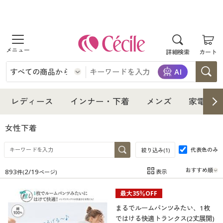
商品を探す
詳細検索
カート
レディース
インナー・下着
レディース通販すべて
レディース
インナー・下着
メンズ
家電・雑
メンズ
インナー・下着通販すべて
レディースファッション
女性下着
家電・雑貨
代表色のみ
メンズ通販すべて
女性下着
絞り込み(
1
)
女性下着
893
2
/
19
表示
件(
ページ)
寝具・インテリア・家具
家電・雑貨すべて
メンズファッション
メンズ下着
在庫
在庫のある商品のみ表示
最大35％OFF
カテゴリ
美容・健康
寝具・インテリア・家具通販すべて
家電
メンズ下着
ジュニア・ティーンズ下着
まるでルームパンツみたい、1枚
ではける快適トランクス(2丈展開)