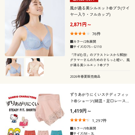
風が通る美シルエット®ブラ(ワイ
ヤー入り・フルカップ)
2,871円～
76
件
■カラー/2色展開
■サイズ/D75～G110
「汗ばむ日」のブラストレスから解放!
グラマーさんのためのさらっと軽い、風
が通る美シルエット®ブラ
2026年春夏販売商品
ずりあがりにくいステディフィッ
ト®ショーツ(綿混・足口レース・
はきこみ丈浅め)
1,419円～
1,297
件
■カラー/9色展開
■サイズ/M～3L