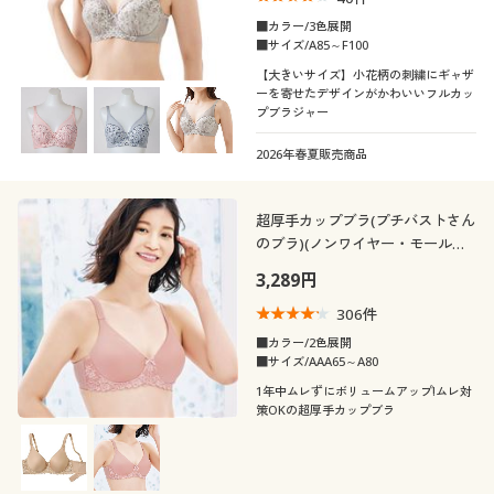
■カラー/3色展開
■サイズ/A85～F100
【大きいサイズ】小花柄の刺繍にギャザ
ーを寄せたデザインがかわいいフルカッ
プブラジャー
2026年春夏販売商品
超厚手カップブラ(プチバストさん
のブラ)(ノンワイヤー・モールド
フルカップ)
3,289円
306
件
■カラー/2色展開
■サイズ/AAA65～A80
1年中ムレずにボリュームアップ!ムレ対
策OKの超厚手カップブラ