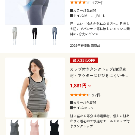
172
件
■カラー/3色展開
■サイズ/M～L～JM～L
汗・ムレ・冷えが気になる方へ。日差し
を防いでパンティ部は涼しいメッシュ素
材の7分丈レギンス
2026年春夏販売商品
最大25％OFF
カップ付きタンクトップ(綿混素
材・アウターにひびきにくいモー
ルドカップ)
1,881円～
97
件
■カラー/4色展開
■サイズ/M～5L
肌に当たる部分は綿混素材、優しい肌あ
たりと着心地で快適なモールドカップ付
きタンクトップ