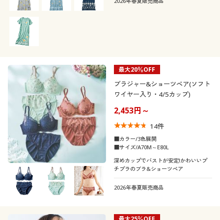
2026年春夏販売商品
す。
最大20％OFF
ブラジャー&ショーツペア(ソフト
ワイヤー入り・4/5カップ)
2,453円～
14
件
■カラー/3色展開
■サイズ/A70M～E80L
深めカップでバストが安定!かわいいプ
チプラのブラ&ショーツペア
2026年春夏販売商品
最大25％OFF