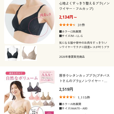
心地よくすっきり整えるブラ(ノン
ワイヤー・フルカップ)
2,134円～
31
件
■カラー/2色展開
■サイズ/M～LL-G
気になる脇や背中のお肉をすっきり!ノ
ンワイヤーでラクに段差レスが叶うブラ
2026年春夏販売商品
厚手ウレタンカップブラ(プチバス
トさんのブラ)(ノンワイヤー・フ
ルカップ)
2,519円
1,115
件
■カラー/6色展開
■サイズ/AAA70～A80