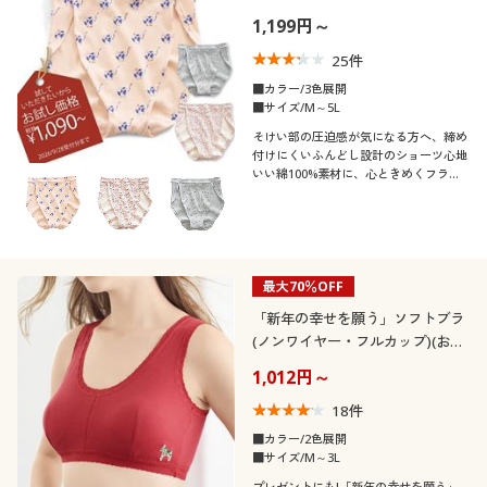
ード)
1,199円～
25
件
■カラー/3色展開
■サイズ/M～5L
そけい部の圧迫感が気になる方へ、締め
付けにくいふんどし設計のショーツ心地
いい綿100%素材に、心ときめくフラン
スのデザインプリント♪
最大70％OFF
「新年の幸せを願う」ソフトブラ
(ノンワイヤー・フルカップ)(お年
賀)
1,012円～
18
件
■カラー/2色展開
■サイズ/M～3L
プレゼントにも!「新年の幸せを願う」