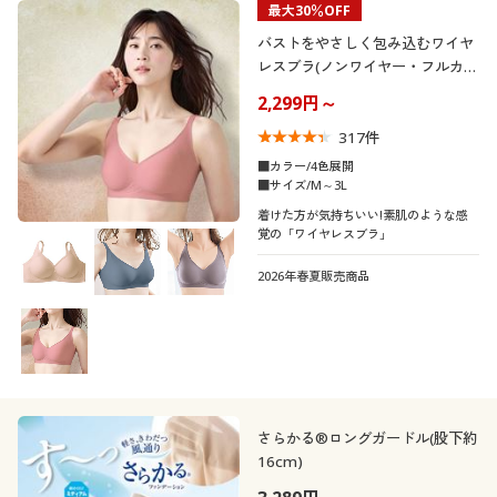
最大30％OFF
バストをやさしく包み込むワイヤ
レスブラ(ノンワイヤー・フルカッ
プ)
2,299円～
317
件
■カラー/4色展開
■サイズ/M～3L
着けた方が気持ちいい!素肌のような感
覚の「ワイヤレスブラ」
2026年春夏販売商品
さらかる®ロングガードル(股下約
16cm)