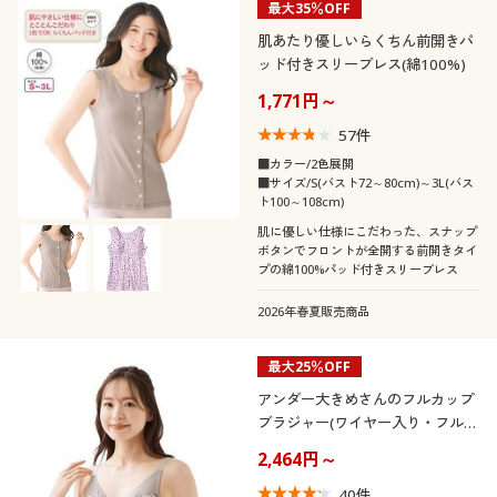
最大35％OFF
肌あたり優しいらくちん前開きパ
ッド付きスリーブレス(綿100%)
1,771円～
57
件
■カラー/2色展開
■サイズ/S(バスト72～80cm)～3L(バス
ト100～108cm)
肌に優しい仕様にこだわった、スナップ
ボタンでフロントが全開する前開きタイ
プの綿100%パッド付きスリーブレス
2026年春夏販売商品
最大25％OFF
アンダー大きめさんのフルカップ
ブラジャー(ワイヤー入り・フルカ
ップ)
2,464円～
40
件