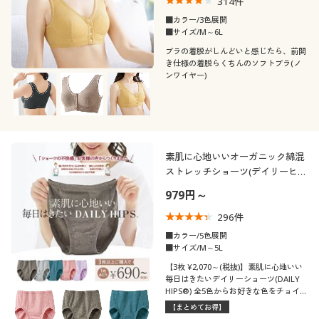
314
件
■カラー/3色展開
■サイズ/M～6L
ブラの着脱がしんどいと感じたら、前開
き仕様の着脱らくちんのソフトブラ(ノ
ンワイヤー)
素肌に心地いいオーガニック綿混
ストレッチショーツ(デイリーヒッ
プス®)(はきこみ丈スタンダード)
979円～
296
件
■カラー/5色展開
■サイズ/M～5L
【3枚 ¥2,070～(税抜)】素肌に心地いい
毎日はきたいデイリーショーツ(DAILY
HIPS®) 全5色からお好きな色をチョイ
ス!3枚以上でお得にご購入いただけま
【まとめてお得】
す。人気のオーガニックコットン混ショ