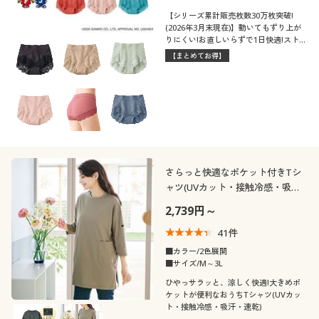
【シリーズ累計販売枚数30万枚突破!
(2026年3月末現在)】動いてもずり上が
りにくい!お直しいらずで1日快適!ストレ
ッチレース仕様の定番ショーツ
【まとめてお得】
さらっと快適なポケット付きTシ
ャツ(UVカット・接触冷感・吸
汗・速乾)
2,739円～
41
件
■カラー/2色展開
■サイズ/M～3L
ひやっサラッと、涼しく快適!大きめポ
ケットが便利なおうちTシャツ(UVカッ
ト・接触冷感・吸汗・速乾)