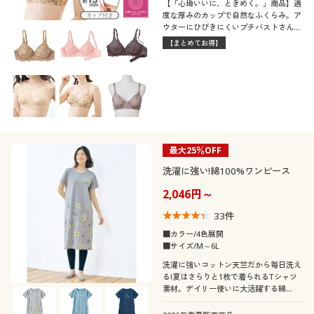
【「心地いいに、ときめく。」商品】適
度な厚みのカップで自然なふくらみ。ア
ウターにひびきにくいプチバストさんの
シームレスカップブラ
【まとめてお得】
最大25％OFF
洗濯に強い!綿100%ワンピース
2,046円～
33
件
■カラー/4色展開
■サイズ/M～6L
洗濯に強いコットン天竺だから毎日洗え
る!夏はさらりと1枚で着られるTシャツ
素材。デイリー使いに大活躍する綿
100%プリントワンピースふっくらさん
対応サイズplump(プランプ)もありま