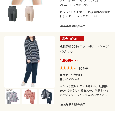
プ79～89cm)～76(ウエスト73～
79cm・ヒップ89～99cm)
さらっとした肌触り、綿混素材の骨盤ま
わりサポートロングガードル!
2026年春夏販売商品
最大60％OFF
肌側綿100%ニットキルトシャツ
パジャマ
1,969円～
107
件
■カラー/3色展開
■サイズ/M～6L
ふわっと柔らかニットキルト。肌側綿
100%でやさしい着心地の、前開きシャ
ツパジャマふっくらさん対応サイズ
plump(プランプ)もあります。
2025年秋冬販売商品