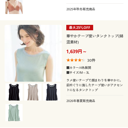
2025年秋冬販売商品
最大25％OFF
華やかテープ使いタンクトップ(綿
混素材)
1,639円～
30
件
■カラー/4色展開
■サイズ/M～3L
ラメ使いテープで顔まわりを華やかに。
前衿ぐりに施したテープ使いがアクセン
トになるタンクトップ
2026年春夏販売商品