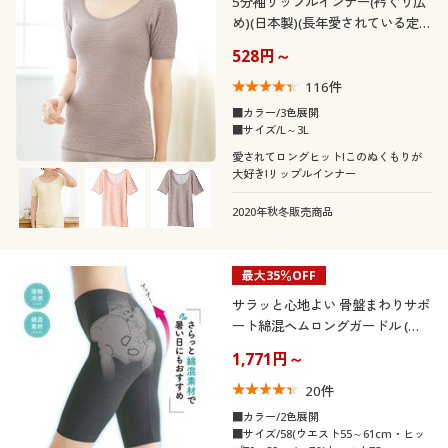
5分袖リップルインナー(衿ぐり広
め)(日本製)(長年愛されている定
番肌着)
528円～
116
件
■カラー/3色展開
■サイズ/L～3L
愛されてロングヒット!このぬくもりが
大好き!リップルインナー
2020年秋冬販売商品
最大35％OFF
サラッと心地よい 骨盤まわりサポ
ート綿混ヘムロングガードル (ミ
ディアムソフトタイプ・股下約
1,771円～
23cm)
20
件
■カラー/2色展開
■サイズ/58(ウエスト55～61cm・ヒッ