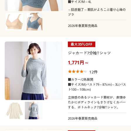
■サイズ/M～4L
～肌感魅了～素肌がよろこぶ着け心地の
ブラ
2026年春夏販売商品
最大35％OFF
ジャカード7分袖Tシャツ
1,771円～
12
件
■カラー/2色展開
■サイズ/M(バスト79～87cm)～3L(バス
ト100～108cm)
立体感のあるジャカード素材が、表情ゆ
たかにボディラインもさりげなくカバー
する、ボトルネック7分袖Tシャツ。
2026年春夏販売商品