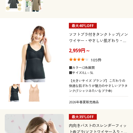
最大40％OFF
ソフトブラ付きタンクトップ(ノン
ワイヤー・やさしい肌ざわり・T
シャツみたいなブラ®)
2,959円～
105
件
■カラー/2色展開
■サイズ/LL～5L
【大きいサイズ プランプ】こだわりの
快適な肌ざわりが魅力のやさしいブラタ
ンク(Tシャツみたいなブラ®)
2026年春夏販売商品
最大35％OFF
内向きバストのスレンダーフィッ
ト®ブラ(ソフトワイヤー入り・