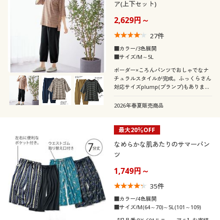
ア(上下セット)
こだわり条件
柄・デザイン
で絞り込む
2,629円～
27
件
襟・ネック
無地
花柄
■カラー/3色展開
■サイズ/M～5L
袖
クルーネック・丸首
ハイネック
スリット
ボーダー
ボーダー×ころんパンツでおしゃでなナ
チュラルスタイルが完成。ふっくらさん
素材
対応サイズplump(プランプ)もありま
ノースリーブ
長袖
Ｖネック
レギュラーカラー
す。
チェック
ストライプ
2026年春夏販売商品
機能・特徴
ナイロン
コットン・綿100
半袖
七分袖
タートルネック
Ｕネック
ワンポイント
刺繍
最大20％OFF
シーン
ウォッシャブル(洗
ストレッチ
レース
ウール
える)
なめらかな肌あたりのサマーパン
フレンチスリーブ
ラグランスリーブ
スクエアネック
スキッパー
ツ
水玉・ドット柄
ノルディック柄
テイスト
オフィス
スポーツ
フリース
スウェット
1,749円～
吸汗速乾
抗菌防臭
フレアスリーブ
オープンカラー・開
着用感
ナチュラル
ベーシック
ノーカラー
総柄
ボタニカル柄
35
件
襟
旅行
スクール
シルク
ガーゼ
■カラー/4色展開
冷感・涼感
脇汗・汗取り
年代
レギュラー
ゆったり
■サイズ/M(64～70)～5L(101～109)
フェミニン
カジュアル
モノトーン
幾何学模様
ボートネック
フォーマル
パーティー