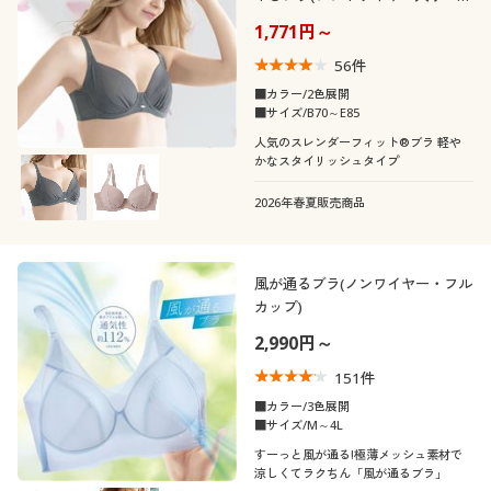
3/4カップ)
1,771円～
56
件
■カラー/2色展開
■サイズ/B70～E85
人気のスレンダーフィット®ブラ 軽や
かなスタイリッシュタイプ
2026年春夏販売商品
風が通るブラ(ノンワイヤー・フル
カップ)
2,990円～
151
件
■カラー/3色展開
■サイズ/M～4L
すーっと風が通る!極薄メッシュ素材で
涼しくてラクちん「風が通るブラ」