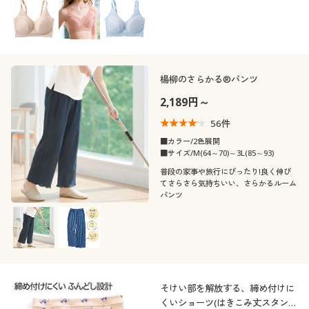
楊柳のさらかる®パンツ
2,189円～
56
件
■カラー/2色展開
■サイズ/M(64～70)～3L(85～93)
普段の家事や旅行にぴったり!良く伸び
てさらさら気持ちいい、さらかるルーム
パンツ
そけい部を解放する、締め付けに
くいショーツ(はきこみ丈スタンダ