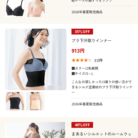
総レースの脇すっきりブラ
カタログ無料プレゼント
E
F
G
H
I
2026年春夏販売商品
会員メニュー
靴・靴下サイ
21
21.5
22
22.5
23
23.5
ズ
マイページ
35％OFF
24
24.5
25
25.5
26
26.5
ブラ下汗取りインナー
閲覧履歴
913円
27
33
件
お気に入り
■カラー/2色展開
メンズサイズ
S
M
L
LL
3L
5L
■サイズ/S～L
サポート
こんなの欲しかった!3通りの使い方がで
きるシルク混素材のブラ下汗取りインナ
カラー
ー
ご利用ガイド
2026年春夏販売商品
よくある質問とお問い合わせ
40％OFF
まあるいシルエットのルームウェ