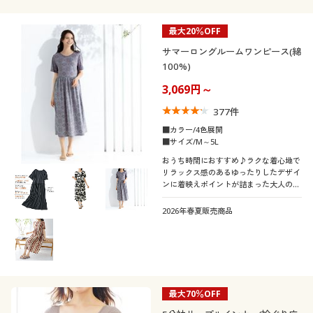
最大20％OFF
サマーロングルームワンピース(綿
100%)
3,069円～
377
件
■カラー/4色展開
■サイズ/M～5L
おうち時間におすすめ♪ラクな着心地で
リラックス感のあるゆったりしたデザイ
ンに着映えポイントが詰まった大人のた
めの夏ワンピースです。ふっくらさん対
応サイズplump(プランプ)もあります。
2026年春夏販売商品
最大70％OFF