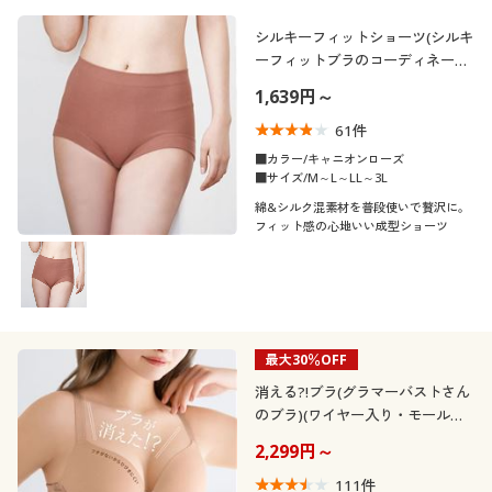
シルキーフィットショーツ(シルキ
ーフィットブラのコーディネート
ショーツ)
1,639円～
61
件
■カラー/キャニオンローズ
■サイズ/M～L～LL～3L
綿&シルク混素材を普段使いで贅沢に。
フィット感の心地いい成型ショーツ
最大30％OFF
消える?!ブラ(グラマーバストさん
のブラ)(ワイヤー入り・モールド
フルカップ)
2,299円～
111
件