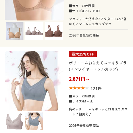
■カラー/3色展開
■サイズ/E70～H100
ブラジャーが消えた?!アウターにひびき
にくいシームレスカップブラ
2026年春夏販売商品
最大25％OFF
ボリュームおさえてスッキリブラ
(ノンワイヤー・フルカップ)
2,871円～
121
件
■カラー/2色展開
■サイズ/M～5L
胸のボリュームをキュッとおさえてスマ
ートに細見え♪
2026年春夏販売商品