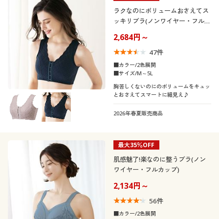
ラクなのにボリュームおさえてス
ッキリブラ(ノンワイヤー・フルカ
ップ)
2,684円～
47
件
■カラー/2色展開
■サイズ/M～5L
胸苦しくないのにのボリュームをキュッ
とおさえてスマートに細見え♪
2026年春夏販売商品
最大35％OFF
肌感魅了!楽なのに整うブラ(ノン
ワイヤー・フルカップ)
2,134円～
56
件
■カラー/2色展開