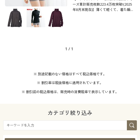
ーズ累計販売枚数223.4万枚突破!(2025
年8月末現在)】薄くて軽くて、着た瞬間
から暖かい♪吸汗・速乾、抗菌防臭も備
えた吸湿発熱素材「スマートヒート®」
のタートルネック10分袖
1
/
1
※ 別途記載のない価格はすべて税込価格です。
※ 割引率は税抜価格に適用されています。
※ 割引前の税込価格は、販売時の消費税率で表示しています。
カテゴリ絞り込み