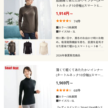
肌側綿であたたかいインナー(ター
トルネック10分袖)(スマートヒー
ト® 厚暖®)
1,914円～
74
件
■カラー/3色展開
■サイズ/M～3L
特に寒い日や、真冬のお出かけ時にお勧
め。吸湿発熱機能を持ち、肌側を起毛さ
せた厚地で暖かなスマートヒート®「厚
暖®」インナー。暖かさを逃さない、タ
ートルネックの10分袖。
2026年春夏販売商品
薄くて軽くてあたたかいインナー
(タートルネック10分袖)(スマート
ヒート®)
1,969円～
68
件
■カラー/3色展開
■サイズ/S～6L
【レディスインナー Smart Heat®シリ