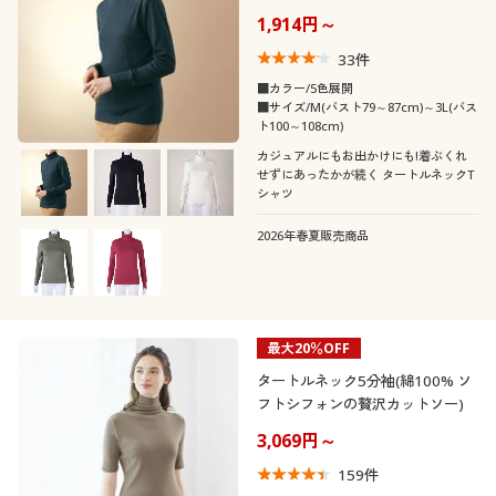
カタログ無料プレゼント
1,914円～
襟・ネック
無地
会員メニュー
33
件
■カラー/5色展開
クルーネック・丸首
ハイネック
■サイズ/M(バスト79～87cm)～3L(バス
マイページ
ト100～108cm)
カジュアルにもお出かけにも!着ぶくれ
Ｖネック
レギュラーカラー
閲覧履歴
せずにあったかが続く タートルネックT
シャツ
タートルネック
Ｕネック
お気に入り
2026年春夏販売商品
サポート
スクエアネック
スキッパー
ご利用ガイド
最大20％OFF
オープンカラー・開
ノーカラー
襟
タートルネック5分袖(綿100% ソ
よくある質問とお問い合わせ
フトシフォンの贅沢カットソー)
3,069円～
ボートネック
159
件