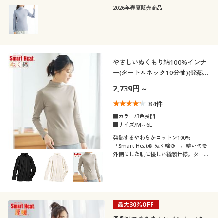
2026年春夏販売商品
冬
夏
解除する
閉じる
やさしいぬくもり綿100%インナ
ー(タートルネック10分袖)(発熱す
るコットン)(スマートヒート® ぬ
2,739円～
く綿®)
84
件
■カラー/3色展開
■サイズ/M～6L
発熱するやわらかコットン100%
「Smart Heat® ぬく綿®」。縫い代を
外側にした肌に優しい縫製仕様。タート
ルネックの10分袖インナー
最大30％OFF