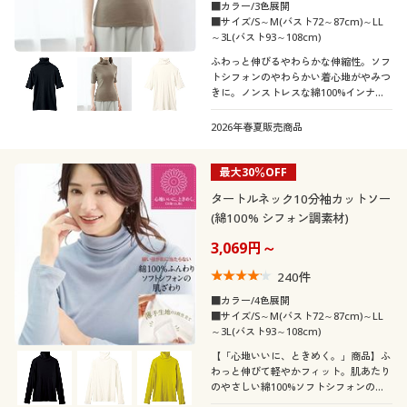
■カラー/3色展開
袖
■サイズ/S～M(バスト72～87cm)～LL
～3L(バスト93～108cm)
素材
長袖
半袖
ふわっと伸びるやわらかな伸縮性。ソフ
トシフォンのやわらかい着心地がやみつ
きに。ノンストレスな綿100%インナ
機能・特徴
コットン・綿100
ガーゼ
ー、首元すっぽり、防寒や日焼け対策に
も便利なタートルネック5分袖タイプ
2026年春夏販売商品
シーン
ウォッシャブル(洗
抗菌防臭
シフォン
ウール
える)
最大30％OFF
テイスト
旅行
タートルネック10分袖カットソー
スウェット
ナイロン
ストレッチ
吸汗速乾
(綿100% シフォン調素材)
着用感
ベーシック
カジュアル
3,069円～
年代
240
件
レギュラー
ゆったり
■カラー/4色展開
■サイズ/S～M(バスト72～87cm)～LL
シーズン
20代
30代
～3L(バスト93～108cm)
【「心地いいに、ときめく。」商品】ふ
価格
秋
春
～
円
絞込
わっと伸びて軽やかフィット。肌あたり
40代
50代
のやさしい綿100%ソフトシフォンのタ
ートルネック