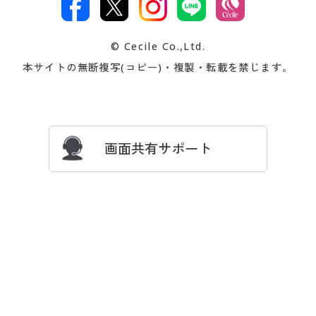
著作権・商標について
会社案内
交換・返品は
お支払は
カタログ無料プレゼント
特集一覧
© Cecile Co.,Ltd.
会員登録・お客様情報変更に
お客様番号・パスワードをお
本サイトの無断複写(コピー)・複製・転載を禁じます。
プレゼント＆キャンペーン
サイトマップ
ついて
忘れの場合
サイズガイド
よくある質問とお問い合わせ
画面共有サポート