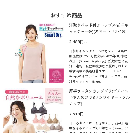
おすすめ商品
汗取りパッド付きトップス(前汗キ
ャッチャー®)(スマートドライ®)
2,189円～
【前汗キャッチャー&reg;シリーズ累計
販売枚数126.9万枚突破!(2026年3月末現
在)】【Smart Dry&reg;】接触冷感や吸
汗・速乾、吸放湿機能など夏にうれしい
機能満載の快適肌着スマートドライ
&reg;の汗取りパッド付きトップス、前
汗キャッチャー&reg;
厚手ウレタンカップブラ(プチバス
トさんのブラ)(ノンワイヤー・フル
カップ)
2,519円
【「心地いいに、ときめく。」商品】適
度な厚みのカップで自然なふくらみ。ア