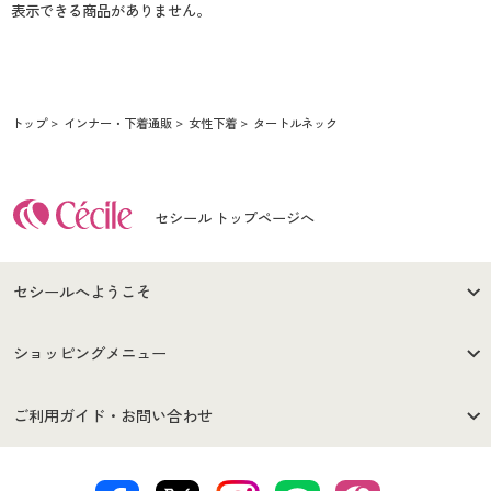
表示できる商品がありません。
トップ
インナー・下着通販
女性下着
タートルネック
セシール トップページへ
セシールへようこそ
はじめての方へ
ご利用環境について
ショッピングメニュー
セシールご利用規約
プライバシーポリシー
商品カテゴリ
バーゲンセール
ご利用ガイド・お問い合わせ
特定商取引法に基づく表示
古物営業法に基づく表示
カタログ・チラシからのご注
デジタルカタログ
ご注文は
お届けは
文