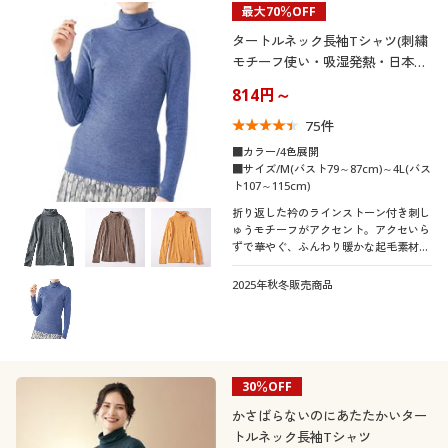
最大70％OFF
制服・スクール
美容・健康通販すべて
家具・収納
キッチン・雑貨・日用品
カテゴリ
タートルネック長袖Tシャツ(刺繍
モチーフ使い・吸湿発熱・日本
大きいサイズ
制服・スクールすべて
美容・健康・サプリメント
寝具・ベッド
製)
814円～
75
件
口コミ
バーゲン
大きいサイズ通販すべて
制服・学生服
カーテン・ラグ・ファブリック
(4〜4.9)
■カラー/4色展開
■サイズ/M(バスト79～87cm)～4L(バス
レディースサ
詳細検索
ト107～115cm)
バーゲンセール
大きいサイズ レディース服
ジュニア・ティーンズ下着
S
M
L
LL
3L
4L
イズ
折り返した衿のラインストーン付き刺し
ゅうモチーフがアクセント。アクセいら
商品カテゴリ一覧
5L
6L
シークレットセール
大きいサイズ レディース下着
ずで華やぐ、ふんわり暖かな起毛素材の
長袖Tシャツ。
2025年秋冬販売商品
カタログ
大きいサイズ メンズ
カラー
カタログ・チラシからのご注文
大きいサイズ 事務・制服
30％OFF
デジタルカタログ
かさばらないのにあたたかいター
こだわり条件
柄・デザイン
で絞り込む
トルネック長袖Tシャツ