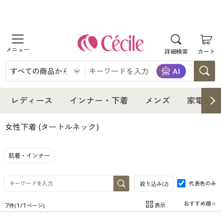
商品を探す
詳細検索
カート
レディース
インナー・下着
レディース通販すべて
レディース
インナー・下着
メンズ
家電・雑
メンズ
インナー・下着通販すべて
レディースファッション
女性下着
(タートルネック)
家電・雑貨
メンズ通販すべて
女性下着
女性下着
肌着・インナー
寝具・インテリア・家具
家電・雑貨すべて
メンズファッション
メンズ下着
代表色のみ
絞り込み(
2
)
美容・健康
寝具・インテリア・家具通販すべて
家電
メンズ下着
ジュニア・ティーンズ下着
7
1
/
1
表示
件(
ページ)
在庫
在庫のある商品のみ表示