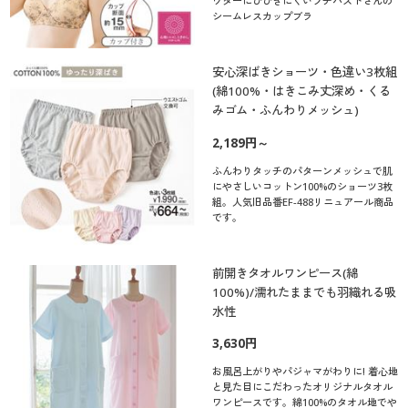
ウターにひびきにくいプチバストさんの
シームレスカップブラ
安心深ばきショーツ・色違い3枚組
(綿100%・はきこみ丈深め・くる
みゴム・ふんわりメッシュ)
2,189円～
ふんわりタッチのパターンメッシュで肌
にやさしいコットン100%のショーツ3枚
組。人気旧品番EF-488リニュアール商品
です。
前開きタオルワンピース(綿
100%)/濡れたままでも羽織れる吸
水性
3,630円
お風呂上がりやパジャマがわりに! 着心地
と見た目にこだわったオリジナルタオル
ワンピースです。綿100%のタオル地でや