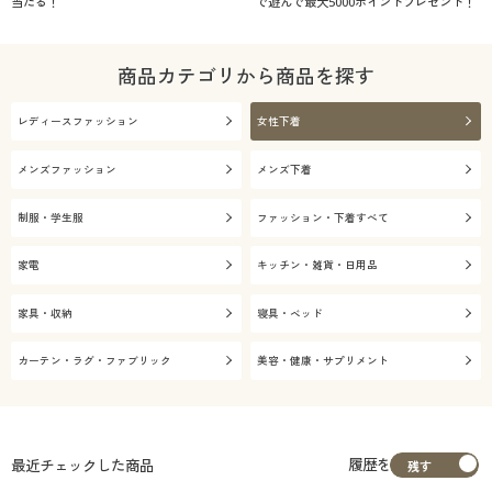
当たる！
で遊んで最大5000ポイントプレゼント！
商品カテゴリから商品を探す
レディースファッション
女性下着
メンズファッション
メンズ下着
制服・学生服
ファッション・下着すべて
家電
キッチン・雑貨・日用品
家具・収納
寝具・ベッド
カーテン・ラグ・ファブリック
美容・健康・サプリメント
履歴を
最近チェックした商品