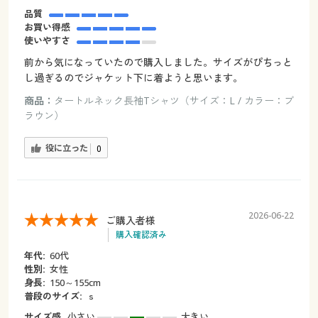
品質
お買い得感
使いやすさ
前から気になっていたので購入しました。サイズがぴちっと
し過ぎるのでジャケット下に着ようと思います。
商品：
タートルネック長袖Tシャツ（サイズ：L / カラー：ブ
ラウン）
役に立った
0
2026-06-22
ご購入者様
購入確認済み
年代:
60代
性別:
女性
身長:
150～155cm
普段のサイズ:
ｓ
サイズ感
小さい
大きい