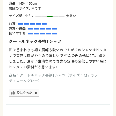
身長:
145～150cm
普段のサイズ:
Mです
サイズ感
小さい
大きい
品質
お買い得感
使いやすさ
タートルネック長袖Tシャツ
私は首まわりも細く肩幅も狭いのですがこのシャツはピッタ
リで首筋に襟が沿うので嬉しいです!この色の他に2色、購入
しました。温かい生地なので春先の気温の変化しやすい時に
ピッタリの素材だと思います!
商品：
タートルネック長袖Tシャツ（サイズ：M / カラー：
チャコールグレー）
役に立った
0