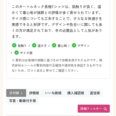
このタートルネック長袖Tシャツは、肌触りが良く、温
かくて着心地が抜群との評価が多く寄せられています。
サイズ感についても工夫することで、さらなる快適さを
実感できると好評です。デザインや色合いに関しても多
くの方が満足されており、冬の必需品として人気があり
ます。
肌触り
温かさ
着心地
デザイン
サイズ感
※ 要約はお客様の投稿に基づきAIで自動生成されたものです。株
式会社セシールが要約内容の正確性や適切性を保証するものでは
ないため、口コミ全文と併せてご確認ください。
日付順 ↓
評価順
いいね数順
購入確認順
返信順
写真・動画付き順
詳細フィルター