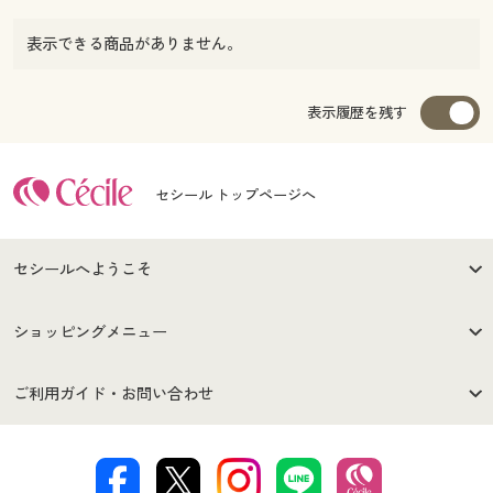
表示できる商品がありません。
表示履歴を残す
セシール トップページへ
セシールへようこそ
はじめての方へ
ご利用環境について
ショッピングメニュー
セシールご利用規約
プライバシーポリシー
商品カテゴリ
バーゲンセール
ご利用ガイド・お問い合わせ
特定商取引法に基づく表示
古物営業法に基づく表示
カタログ・チラシからのご注
デジタルカタログ
ご注文は
お届けは
文
著作権・商標について
会社案内