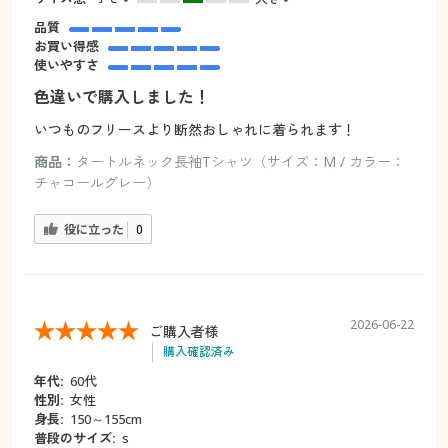
品質
お買い得感
使いやすさ
色違いで購入しました！
いつものフリースより断然おしゃれに着られます！
商品：
タートルネック長袖Tシャツ（サイズ：M / カラー：
チャコールグレー）
役に立った
0
2026-06-22
ご購入者様
購入確認済み
年代:
60代
性別:
女性
身長:
150～155cm
普段のサイズ:
s