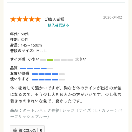
2026-04-02
ご購入者様
購入確認済み
年代:
50代
性別:
女性
身長:
145～150cm
普段のサイズ:
Ｍ～Ｌ
サイズ感
小さい
大きい
品質
お買い得感
使いやすさ
体に密着して温かいですが、胸など体のラインが出るのが気
になるので、もう少し大きめとかの方がいいです。少し落ち
着きめのきれいな色で、良かったです。
商品：
タートルネック長袖Tシャツ（サイズ：L / カラー：パ
ープリッシュブルー）
役に立った
0