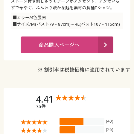
カタログ無料プレゼント
ストーン付き刺しゅうモチーフがアクセント。アクセいら
ずで華やぐ、ふんわり暖かな起毛素材の長袖Tシャツ。
マイページ
会員メニュー
■カラー/4色展開
■サイズ/M(バスト79～87cm)～4L(バスト107～115cm)
閲覧履歴
マイページ
お気に入り
商品購入ページへ
閲覧履歴
サポート
お気に入り
※ 割引率は税抜価格に適用されています
ご利用ガイド
サポート
よくある質問とお問い合わせ
ご利用ガイド
4.41
75件
よくある質問とお問い合わせ
(40)
(26)