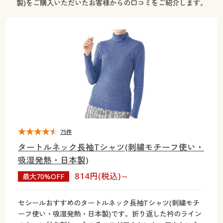
製)をご購入いただいたお客様からの口コミをご紹介します。
大きいサイズ
制服・スクールすべて
美容・健康・サプリメント
寝具・ベッド
制服・スクール
美容・健康通販すべて
家具・収納
キッチン・雑貨・日用品
バーゲン
大きいサイズ通販すべて
制服・学生服
カーテン・ラグ・ファブリック
大きいサイズ
制服・スクールすべて
美容・健康・サプリメント
寝具・ベッド
詳細検索
バーゲンセール
大きいサイズ レディース服
ジュニア・ティーンズ下着
バーゲン
大きいサイズ通販すべて
制服・学生服
カーテン・ラグ・ファブリック
商品カテゴリ一覧
シークレットセール
大きいサイズ レディース下着
詳細検索
バーゲンセール
大きいサイズ レディース服
ジュニア・ティーンズ下着
カタログ
大きいサイズ メンズ
商品カテゴリ一覧
シークレットセール
大きいサイズ レディース下着
75件
カタログ・チラシからのご注文
カタログ
大きいサイズ 事務・制服
タートルネック長袖Tシャツ(刺繍モチーフ使い・
大きいサイズ メンズ
吸湿発熱・日本製)
デジタルカタログ
カタログ・チラシからのご注文
814円(税込)～
最大70%OFF
大きいサイズ 事務・制服
カタログ無料プレゼント
デジタルカタログ
セシールおすすめのタートルネック長袖Tシャツ(刺繍モチ
ーフ使い・吸湿発熱・日本製)です。折り返した衿のライン
会員メニュー