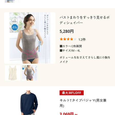
バストまわりをすっきり見せるボ
ディシェイパー
5,280円
12
件
■カラー/2色展開
■サイズ/M～4L
ボリュームをおさえてさらし風に小胸を
メイク
最大30％OFF
キルトTタイプパジャマ(男女兼
用)
3,069円～