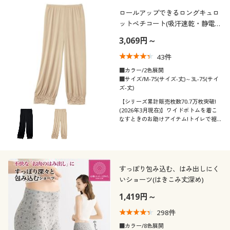
ロールアップできるロングキュロ
ットペチコート(吸汗速乾・静電気
防止)
3,069円～
43
件
■カラー/2色展開
■サイズ/M-75(サイズ-丈)～3L-75(サイ
ズ-丈)
【シリーズ累計販売枚数70.7万枚突破!
(2026年3月現在)】ワイドボトムを着こ
なすときのお助けアイテム!トイレで裾
が床につくのを防げる便利なキュロット
ペチコート
すっぽり包み込む、はみ出しにく
いショーツ(はきこみ丈深め)
1,419円～
298
件
■カラー/8色展開