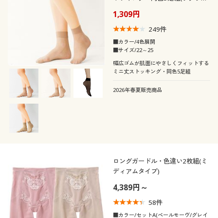
ふんわり・ゆったり)
1,309円
249
件
■カラー/4色展開
■サイズ/22～25
幅広ゴムが肌面にやさしくフィットする
ミニ丈ストッキング・同色5足組
2026年春夏販売商品
ロングガードル・色違い2枚組(ミ
ディアムタイプ)
4,389円～
58
件
■カラー/セットA(ペールモーヴ/グレイ