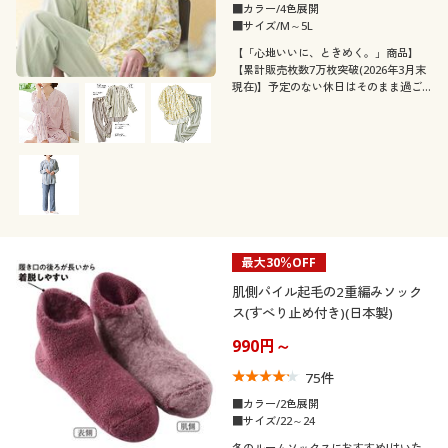
■カラー/4色展開
■サイズ/M～5L
【「心地いいに、ときめく。」商品】
【累計販売枚数7万枚突破(2026年3月末
現在)】予定のない休日はそのまま過ご
せそうな、おしゃれでこなれ感のあるデ
ザイン。ふんわり軽くてやわらかい、綿
100%ダブルガーゼ素材。ふっくらさん
対応サイズplump(プランプ)もありま
す。
最大30％OFF
肌側パイル起毛の2重編みソック
ス(すべり止め付き)(日本製)
990円～
75
件
■カラー/2色展開
■サイズ/22～24
冬のルームソックスにおすすめ!はいた