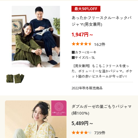
最大50％OFF
あったかフリースクルーネックパ
ジャマ(男女兼用)
1,947円～
162
件
■カラー/カーキ
■サイズ/S～5L
【男女兼用】もこもこフリースを使っ
た、ボリューミーな温かパジャマ。ポケ
ット脇の赤いピスネームが今っぽい!
2022年秋冬販売商品
ダブルガーゼの巣ごもりパジャマ
(綿100%)
5,489円～
739
件