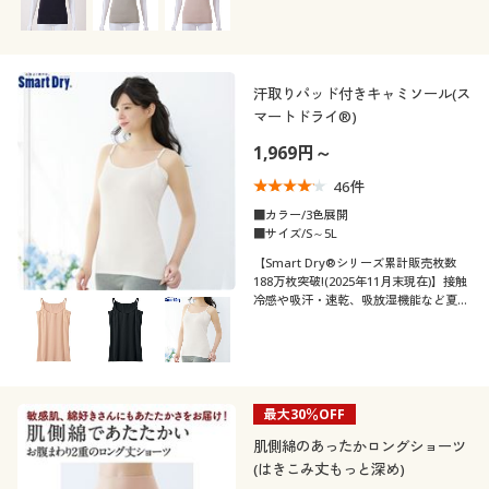
汗取りパッド付きキャミソール(ス
マートドライ®)
1,969円～
46
件
■カラー/3色展開
■サイズ/S～5L
【Smart Dry®シリーズ累計販売枚数
188万枚突破!(2025年11月末現在)】接触
冷感や吸汗・速乾、吸放湿機能など夏に
うれしい機能満載の快適肌着スマートド
ライ®、汗取りパッド付きでハイバック
仕様のキャミソール
最大30％OFF
肌側綿のあったかロングショーツ
(はきこみ丈もっと深め)