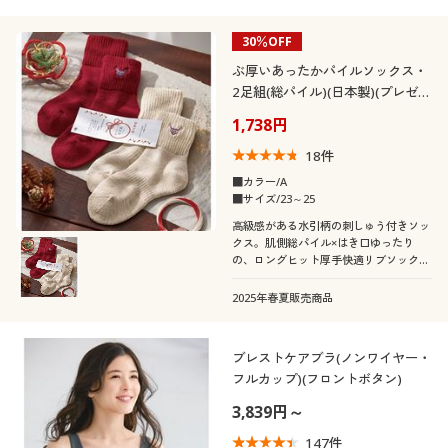
30％OFF
ぶ厚いあったかパイルソックス・
2足組(総パイル)(日本製)(プレゼン
トにおすすめ)(お年賀・お正月)
1,738円
18
件
■カラー/A
■サイズ/23～25
高級感がある水引柄の刺しゅう付きソッ
クス。肌側総パイル×はき口ゆったり
の、ロングヒット厚手快適リブソックス
から特別な2足組が新登場!
2025年春夏販売商品
ブレストケアブラ(ノンワイヤー・
フルカップ)(フロントボタン)
3,839円～
147
件