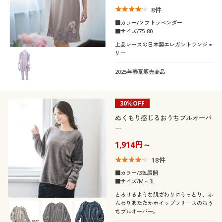
8
件
■カラー/ソフトラベンダー
■サイズ/75-80
上品レースの日本製エレガントランジェ
リー
2025年春夏販売商品
30％OFF
ぬくもり感じるおうちプルオーバ
ー
1,914円～
18
件
■カラー/3色展開
■サイズ/M～3L
とろけるような肌ざわりにうっとり、ふ
んわりあたたかホイップフリースのおう
ちプルオーバー。