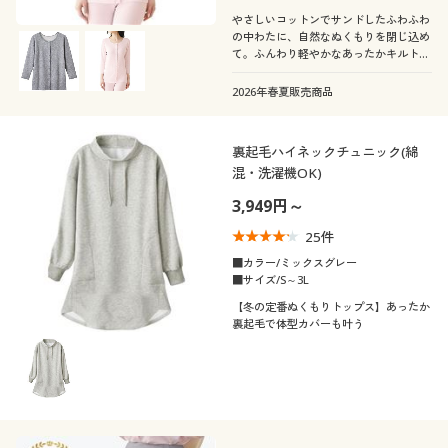
やさしいコットンでサンドしたふわふわ
の中わたに、自然なぬくもりを閉じ込め
て。ふんわり軽やかなあったかキルトの
前開き8分袖インナー
2026年春夏販売商品
裏起毛ハイネックチュニック(綿
混・洗濯機OK)
3,949円～
25
件
■カラー/ミックスグレー
■サイズ/S～3L
【冬の定番ぬくもりトップス】あったか
裏起毛で体型カバーも叶う