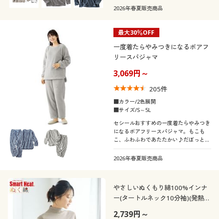
2026年春夏販売商品
最大30％OFF
一度着たらやみつきになるボアフ
リースパジャマ
3,069円～
205
件
■カラー/2色展開
■サイズ/S～5L
セシールおすすめの一度着たらやみつき
になるボアフリースパジャマ。もこも
こ、ふわふわであたたかい♪だぼっとか
わいく着られ、冷え対策に、ルームウェ
アにと大活躍!ふっくらさん対応サイズ
2026年春夏販売商品
plump(プランプ)もあります。
やさしいぬくもり綿100%インナ
ー(タートルネック10分袖)(発熱す
るコットン)(スマートヒート® ぬ
2,739円～
く綿®)