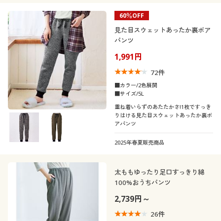
60％OFF
見た目スウェットあったか裏ボア
パンツ
1,991円
72
件
■カラー/2色展開
■サイズ/5L
重ね着いらずのあたたかさ!1枚ですっき
りはける見た目スウェットあったか裏ボ
アパンツ
2025年春夏販売商品
太ももゆったり足口すっきり綿
100%おうちパンツ
2,739円～
26
件