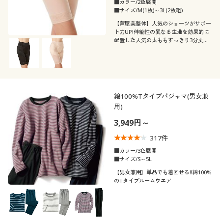
■カラー/2色展開
■サイズ/M(1枚)～3L(2枚組)
【芦屋美整体】人気のショーツがサポー
ト力UP!伸縮性の異なる生地を効果的に
配置した人気の太ももすっきり3分丈シ
ョーツ
綿100%Tタイプパジャマ(男女兼
用)
3,949円～
317
件
■カラー/3色展開
■サイズ/S～5L
【男女兼用】単品でも着回せる!!綿100%
のTタイプルームウエア