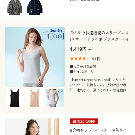
こだわり条件
柄・デザイン
で絞り込む
襟・ネック
無地
花柄
ひんやり快適機能のスリーブレス
袖
クルーネック・丸首
ハイネック
(スマートドライ® プラスクール)
スリット
ボーダー
1,419円～
素材
ノースリーブ
長袖
Ｖネック
レギュラーカラー
91
件
チェック
ストライプ
■カラー/3色展開
機能・特徴
ナイロン
コットン・綿100
半袖
七分袖
■サイズ/M～3L
タートルネック
Ｕネック
ワンポイント
刺繍
【Smart Dry® plus Cool】さらっと、
シーン
ウォッシャブル(洗
ひんやり、気持ちいい。接触冷感や吸
ストレッチ
レース
ウール
える)
フレンチスリーブ
ラグランスリーブ
汗・速乾など、夏にうれしい快適機能満
スクエアネック
スキッパー
載のスリーブレスインナー
水玉・ドット柄
ノルディック柄
テイスト
オフィス
スポーツ
フリース
スウェット
吸汗速乾
抗菌防臭
フレアスリーブ
オープンカラー・開
着用感
ナチュラル
ベーシック
ノーカラー
総柄
ボタニカル柄
襟
旅行
スクール
最大30％OFF
シルク
ガーゼ
冷感・涼感
脇汗・汗取り
年代
レギュラー
ゆったり
8分袖リップルインナー(V首タイ
フェミニン
カジュアル
モノトーン
幾何学模様
ボートネック
フォーマル
パーティー