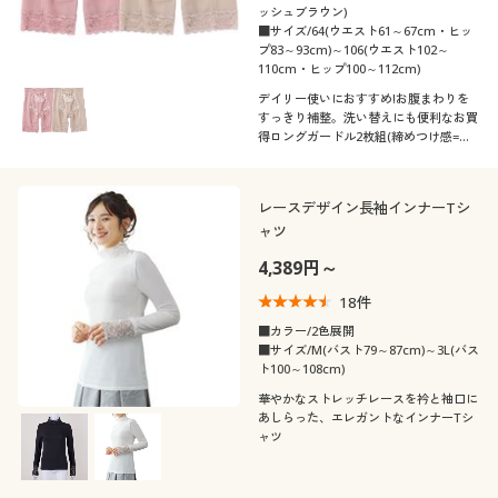
ッシュブラウン)
■サイズ/64(ウエスト61～67cm・ヒッ
プ83～93cm)～106(ウエスト102～
110cm・ヒップ100～112cm)
デイリー使いにおすすめ!お腹まわりを
すっきり補整。洗い替えにも便利なお買
得ロングガードル2枚組(締めつけ感=ミ
ディアム)
レースデザイン長袖インナーTシ
ャツ
4,389円～
18
件
■カラー/2色展開
■サイズ/M(バスト79～87cm)～3L(バス
ト100～108cm)
華やかなストレッチレースを衿と袖口に
あしらった、エレガントなインナーTシ
ャツ