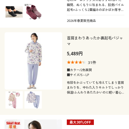
瞬間、ぬくもりに包まれる、肌側パイル
起毛×ふっくら2重編みのぽかぽか厚手タ
イプ、足底すべり止め付き
2026年春夏販売商品
首肩まわりあったか裏起毛パジャ
マ
5,489円
31
件
■カラー/2色展開
■サイズ/S～LP
布団をかぶっていても冷えてしまう首肩
まわりを、中わた入りキルトでしっかり
保温!ふんわりあたたかいのに軽い着心
地の裏起毛パジャマ
最大30％OFF