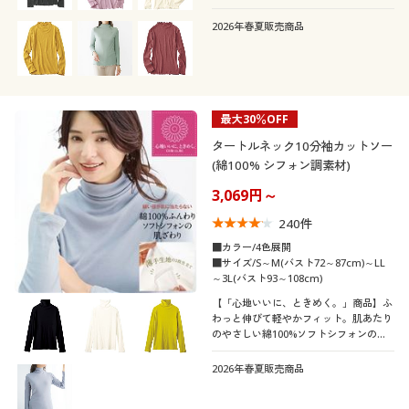
のボトルネック10分袖
2026年春夏販売商品
最大30％OFF
タートルネック10分袖カットソー
(綿100% シフォン調素材)
3,069円～
240
件
■カラー/4色展開
■サイズ/S～M(バスト72～87cm)～LL
～3L(バスト93～108cm)
【「心地いいに、ときめく。」商品】ふ
わっと伸びて軽やかフィット。肌あたり
のやさしい綿100%ソフトシフォンのタ
ートルネック
2026年春夏販売商品