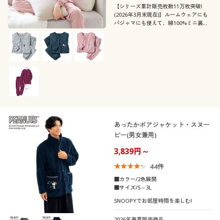
カタログ無料プレゼント
E
F
G
H
I
【シリーズ累計販売枚数11万枚突破!
(2026年3月末現在)】ルームウェアにも
パジャマにも使えて、綿100%ミニ裏毛
会員メニュー
靴・靴下サイ
の肌ざわりもうれしい、レディーススウ
21
21.5
22
22.5
23
23.5
ズ
ェット!ふっくらさん対応サイズ
plump(プランプ)もあります。
マイページ
24
24.5
25
25.5
26
26.5
閲覧履歴
27
お気に入り
メンズサイズ
S
M
L
LL
3L
5L
あったかボアジャケット・スヌー
サポート
ピー(男女兼用)
カラー
3,839円～
ご利用ガイド
44
件
よくある質問とお問い合わせ
■カラー/2色展開
■サイズ/S～3L
SNOOPYでお部屋時間を楽しむ!
2026年春夏販売商品