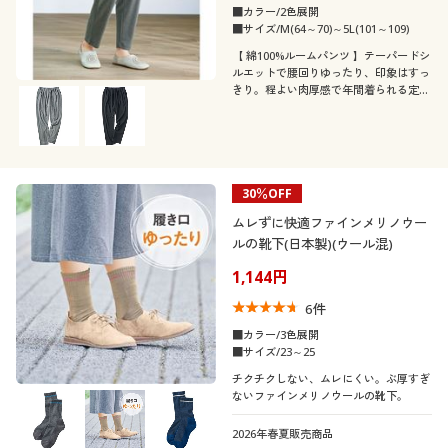
■カラー/2色展開
■サイズ/M(64～70)～5L(101～109)
【 綿100%ルームパンツ 】テーパードシ
ルエットで腰回りゆったり、印象はすっ
きり。程よい肉厚感で年間着られる定番
のスムース素材。 ふっくらさん対応サ
イズplump(プランプ)もあります
30％OFF
ムレずに快適ファインメリノウー
ルの靴下(日本製)(ウール混)
1,144円
6
件
■カラー/3色展開
■サイズ/23～25
チクチクしない、ムレにくい。ぶ厚すぎ
ないファインメリノウールの靴下。
2026年春夏販売商品