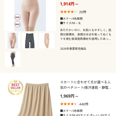
1,914円～
20
件
■カラー/4色展開
■サイズ/M～3L
あたたかいのに、お肌にもやさしく。肌
側は綿素材、表側は水分を吸ってぬくも
りを育む吸湿発熱素材を使用したあった
かロング丈ショーツ
2026年春夏販売商品
スカートに合わせて丈が選べる人
気のペチコート(吸汗速乾・静電気
防止)
1,969円～
440
件
■カラー/3色展開
■サイズ/M-45(サイズ-丈)～LL-65(サイ