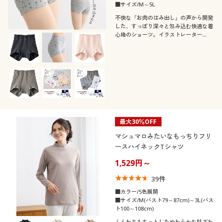
■サイズ/M～5L
不快な「お肉のはみ出し」の声から開発
した、すっぽり深々と包み込む快適な着
心地のショーツ。イラストレーター
hibiyuuさんデザインのプリント柄と、
温泉タオル付き特別セット。【準備数限
り】今だけ!
最大30％OFF
マシュマロみたいなもっちりフリ
ースハイネックTシャツ
1,529円～
39
件
■カラー/5色展開
■サイズ/M(バスト79～87cm)～3L(バス
ト100～108cm)
ふんわりもちっとしたやわらかな肌ざわ