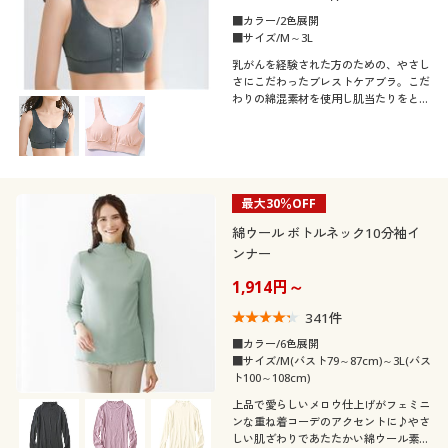
■カラー/2色展開
■サイズ/M～3L
乳がんを経験された方のための、やさし
さにこだわったブレストケアブラ。こだ
わりの綿混素材を使用し肌当たりをとこ
とん考え抜きました。フロントスナップ
で着脱しやすいハーフトップブラ
最大30％OFF
綿ウール ボトルネック10分袖イ
ンナー
1,914円～
341
件
■カラー/6色展開
■サイズ/M(バスト79～87cm)～3L(バス
ト100～108cm)
上品で愛らしいメロウ仕上げがフェミニ
ンな重ね着コーデのアクセントに♪やさ
しい肌ざわりであたたかい綿ウール素材