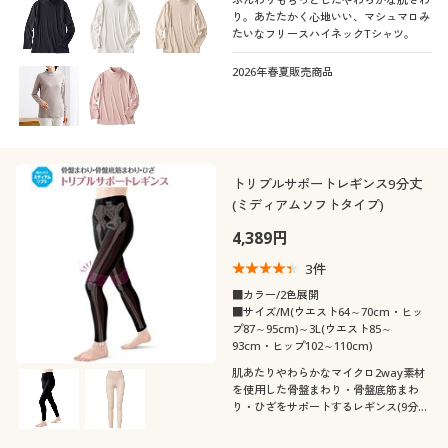
り。あたたかく心地いい、マシュマロみ
たいなフリースハイネックTシャツ。
2026年春夏販売商品
トリプルサポートレギンス9分丈
(ミディアムソフトタイプ)
4,389円
3
件
■カラー/2色展開
■サイズ/M(ウエスト64～70cm・ヒッ
プ87～95cm)～3L(ウエスト85～
93cm・ヒップ102～110cm)
肌あたりやわらかなマイクロ2way素材
を使用した骨盤まわり・骨盤底筋まわ
り・ひざをサポートするレギンス(9分
丈)