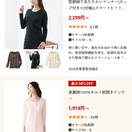
肌側綿であたたかいインナー(カッ
プ付き10分袖)(スマートヒート®
厚暖®)
2,299円～
81
件
■カラー/3色展開
■サイズ/M～3L
特に寒い日や、真冬のお出かけ時にお勧
め。吸湿発熱機能を持ち、肌側を起毛さ
せた厚地で暖かなスマートヒート®「厚
暖®」インナー。ブラカップが付いてT
シャツ感覚で着れる10分袖。1枚で暖か
2026年春夏販売商品
さもラクさも叶えます。
最大30％OFF
表裏綿100%キルト前開きインナ
ー
1,914円～
39
件
■カラー/2色展開
■サイズ/M～3L