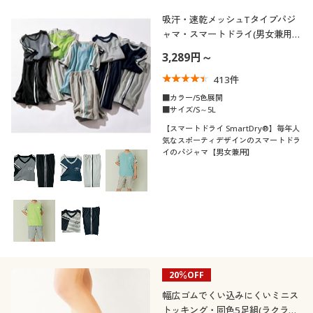
吸汗・速乾メッシュTタイプパジ
ャマ・スマートドライ(男女兼用)
(スマートドライ+Cool®)
3,289円～
413
件
■カラー/5色展開
■サイズ/S～5L
【スマートドライ SmartDry®】毎年人
気なスポーティデザインのスマートドラ
イのパジャマ【男女兼用】
20％OFF
幅広ゴムでくい込みにくいミニス
トッキング・同色5足組(ラクラク