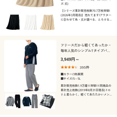
ズ-丈)
【シリーズ累計販売枚数70.7万枚突破!
(2026年3月現在)】売れてます!アウター
に合わせて色・丈が選べる、とろける肌
心地のペチコート
フリースだから軽くてあったか・
毎年人気のシンプルTタイプパジ
ャマ(男女兼用)Vネック
3,949円～
395
件
■カラー/3色展開
■サイズ/S～5L
累計販売枚数1.9万着※突破!※同商品の
累計売上枚数(2019年8月31日現在)トロ
リと柔らかく、軽くてあたたかいメンズ
のためのフリースルームウェア【男女兼
用】冬の部屋着にぴったり。