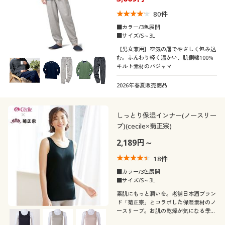
80
件
■カラー/3色展開
■サイズ/S～3L
【男女兼用】空気の層でやさしく包み込
む。ふんわり軽く温かい、肌側綿100%
キルト素材のパジャマ
2026年春夏販売商品
しっとり保湿インナー(ノースリー
ブ)(cecile×菊正宗)
2,189円～
18
件
■カラー/3色展開
■サイズ/S～3L
素肌にもっと潤いを。老舗日本酒ブラン
ド「菊正宗」とコラボした保湿素材のノ
ースリーブ。お肌の乾燥が気になる季節
におすすめの肌着です。