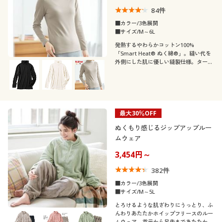
84
件
■カラー/3色展開
■サイズ/M～6L
発熱するやわらかコットン100%
「Smart Heat® ぬく綿®」。縫い代を
外側にした肌に優しい縫製仕様。タート
ルネックの10分袖インナー
最大30％OFF
ぬくもり感じるジップアップルー
ムウェア
3,454円～
382
件
■カラー/3色展開
■サイズ/M～5L
とろけるような肌ざわりにうっとり、ふ
んわりあたたかホイップフリースのルー
ムウェア。首元から足先まであたたかな