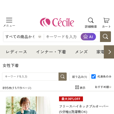
商品を探す
詳細検索
カート
レディース
インナー・下着
レディース通販すべて
レディース
インナー・下着
メンズ
家電・雑
メンズ
インナー・下着通販すべて
レディースファッション
女性下着
家電・雑貨
代表色のみ
メンズ通販すべて
女性下着
絞り込み(
1
)
女性下着
895
11
/
19
表示
件(
ページ)
寝具・インテリア・家具
家電・雑貨すべて
メンズファッション
メンズ下着
在庫
在庫のある商品のみ表示
最大30％OFF
カテゴリ
美容・健康
寝具・インテリア・家具通販すべて
家電
メンズ下着
ジュニア・ティーンズ下着
フリースハイネックプルオーバー
(5分袖)(洗濯機OK)