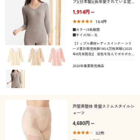
プ)(日本製)(長年愛されている定
キルティング
サテン
シーズン
ＵＶカット・紫外線
10代
20代
番肌着)
消臭
タイト
1,914円～
対策
エレガント
シック
リボン
アニマル柄
価格
164
件
夏
秋
～
円
絞込
リネン・麻
レザー
30代
40代
■カラー/4色展開
形態安定
撥水
ペイズリー柄
フリル
■サイズ/M～3L
冬
春
シフォン
スエード
【リップル素材レディスインナー シリ
50代
60代
ーズ累計販売枚数180.6万枚突破!(2025
閉じる
年8月末現在)】 空気を包んでポカポカあ
ったか!リップルインナーの8分袖
デニム
コーデュロイ
2026年春夏販売商品
ファー・エコファー
ベロア
芦屋美整体 骨盤スリムスタイルシ
ョーツ
4,680円～
32
件