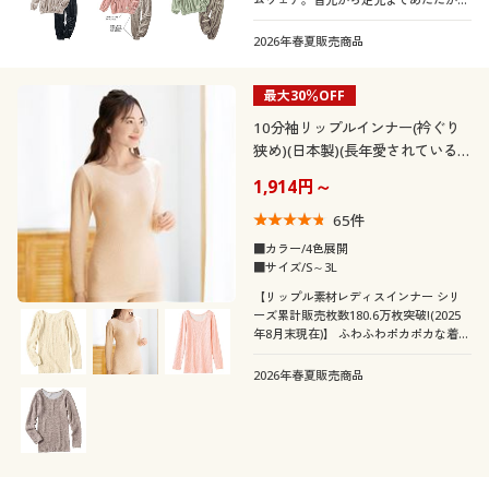
だけでなく、ゆったりラクで動きやすい
から、一日中快適に過ごせます。ふっく
2026年春夏販売商品
らさん対応サイズplump(プランプ)もあ
ります。
最大30％OFF
10分袖リップルインナー(衿ぐり
狭め)(日本製)(長年愛されている
定番肌着)
1,914円～
65
件
■カラー/4色展開
■サイズ/S～3L
【リップル素材レディスインナー シリ
ーズ累計販売枚数180.6万枚突破!(2025
年8月末現在)】 ふわふわポカポカな着心
地で人気のリップルインナー10分袖(衿
ぐり狭め)
2026年春夏販売商品