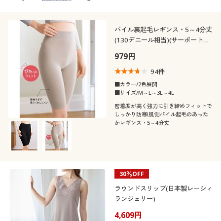
パイル裏起毛レギンス・5～4分丈
(130デニール相当)(サーポート感
強め)(日本製)
979円
94
件
■カラー/2色展開
■サイズ/M～L～3L～4L
密着度が高く強力に引き締めフィットで
しっかり防寒!肌側パイル起毛のあった
かレギンス・5～4分丈
30％OFF
ラウンドスリップ(日本製レーシィ
ランジェリー)
4,609円