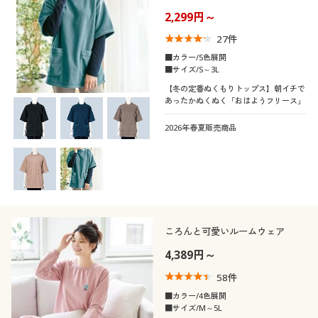
制服・スクール
美容・健康通販すべて
家具・収納
2,299円～
キッチン・雑貨・日用品
27
件
口コミ
(5)
大きいサイズ
制服・スクールすべて
美容・健康・サプリメント
寝具・ベッド
■カラー/5色展開
■サイズ/S～3L
(4〜4.9)
【冬の定番ぬくもりトップス】朝イチで
バーゲン
大きいサイズ通販すべて
制服・学生服
カーテン・ラグ・ファブリック
あったかぬくぬく「おはようフリース」
(3〜3.9)
2026年春夏販売商品
詳細検索
バーゲンセール
大きいサイズ レディース服
ジュニア・ティーンズ下着
(2〜2.9)
(1〜1.9)
商品カテゴリ一覧
シークレットセール
大きいサイズ レディース下着
レディースサ
SS
S
M
L
LL
3L
カタログ
イズ
大きいサイズ メンズ
ころんと可愛いルームウェア
4L
5L
6L
7L
8L
カタログ・チラシからのご注文
4,389円～
大きいサイズ 事務・制服
58
件
デジタルカタログ
ブラカップサ
AAA
AA
A
B
C
D
イズ
■カラー/4色展開
■サイズ/M～5L