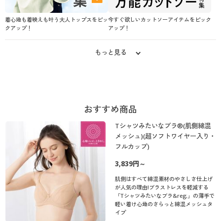
着心地も着映えも叶う大人トップスをピッ
今すぐ欲しいカットソーアイテムをピック
クアップ！
アップ！
もっと見る
おすすめ商品
Tシャツみたいなブラ®(肌側綿混
メッシュ)(超ソフトワイヤー入り・
フルカップ)
3,839円～
肌側はすべて綿混素材のやさしさ仕上げ
が人気の理由!ブラストレスを軽減する
「Tシャツみたいなブラ&reg;」の薄手で
軽い着け心地のさらっと綿混メッシュタ
イプ