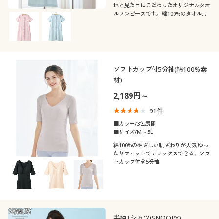
地と見た目にこだわったオリジナルタオ
ルワンピースです。綿100%のタオル地
でやわらかな肌ざわり。濡れたままでも
サッと羽織れます。
ソフトカップ付5分袖(綿100%素
材)
2,189円～
91
件
■カラー/3色展開
■サイズ/M～5L
綿100%のやさしい肌ざわりが人気!ゆっ
たりフィットでリラックスできる、ソフ
トカップ付き5分袖
半袖Tシャツ(SNOOPY)