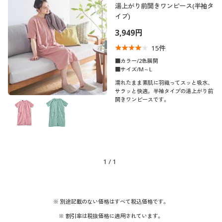
湯上がり前開きワンピース(半袖タ
イプ)
3,949円
15
件
■カラー/2色展開
■サイズ/M～L
濡れたまま素肌に羽織ってスッと吸水、
サラッと快適。半袖タイプの湯上がり前
開きワンピースです。
1
/
1
※ 別途記載のない価格はすべて税込価格です。
※ 割引率は税抜価格に適用されています。