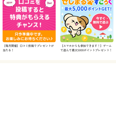
【毎月開催】口コミ投稿でプレゼントが
【スマホからも参加できます！】ゲーム
当たる！
で遊んで最大5000ポイントプレゼント！
商品カテゴリから商品を探す
レディースファッション
女性下着
メンズファッション
メンズ下着
制服・学生服
ファッション・下着すべて
家電
キッチン・雑貨・日用品