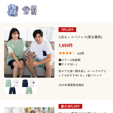
70％OFF
3点セットパジャマ(男女兼用)
1,650円
43
件
■カラー/2色展開
■サイズ/M～L
別々でも使い勝手良し ルームウエアと
してもおすすめ! セット組パジャマ
2025年春夏販売商品
最大30％OFF