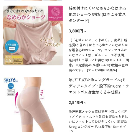
締め付けにくいなめらかなはき心
地のショーツ3枚組(はきこみ丈ス
タンダード)
3,800円～
【「心地いいに、ときめく。」商品】新
感覚!ときめくほどに心地がいいなめらか
な履き心地のショーツ。マシュマロみた
いなフィット感、ゴム・レース不使用、
是非試して欲しいお得な3枚セットをご用
意。※定番商品(品番EF-468)3枚組み企画
商品です。【テレビ通販CM商品】
涼(すず)ぴた®ロングガードル(ミ
ディアムタイプ・股下約16cm・ウ
エストゴム身生地くるみ仕様)
2,519円～
吸汗速乾メッシュ素材で年中涼しくボデ
ィメイク!ウエストも足口もぴたっときれ
いにフィットしてひびきにくい、涼ぴた
&reg;ロングガードル(股下約16cmタイ
プ)