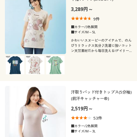
3,289円～
9
件
■カラー/3色展開
■サイズ/M～5L
かわいいスヌーピーのアイテムで、のん
びりリラックス気分♪洗濯に強いコット
ン天竺素材だから毎日洗える!デイリー
に大活躍な綿100%半袖Tシャツふっくら
さん対応サイズplump(プランプ)もあり
ます。
汗取りパッド付きトップス(5分袖)
(前汗キャッチャー®)
2,519円～
53
件
■カラー/2色展開
■サイズ/M～3L