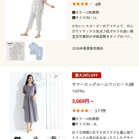
カタログ無料プレゼント
4
件
■カラー/2色展開
会員メニュー
■サイズ/M～LL
こだわり条件
かわいいスヌーピーのアイテムで、のん
柄・デザイン
で絞り込む
マイページ
びりリラックス気分♪肌ざわりの良い綿
混天竺素材の半袖前開きタイプのパジャ
マ。
襟・ネック
無地
スリット
閲覧履歴
2026年春夏販売商品
袖
クルーネック・丸首
Ｖネック
ストライプ
チェック
お気に入り
最大20％OFF
ノースリーブ
長袖
Ｕネック
レギュラーカラー
サポート
ボーダー
花柄
サマーロングルームワンピース(綿
100%)
半袖
七分袖
ご利用ガイド
タートルネック
ハイネック
3,069円～
377
件
フレンチスリーブ
ラグランスリーブ
よくある質問とお問い合わせ
ボートネック
■カラー/4色展開
■サイズ/M～5L
フレアスリーブ
おうち時間におすすめ♪ラクな着心地で
リラックス感のあるゆったりしたデザイ