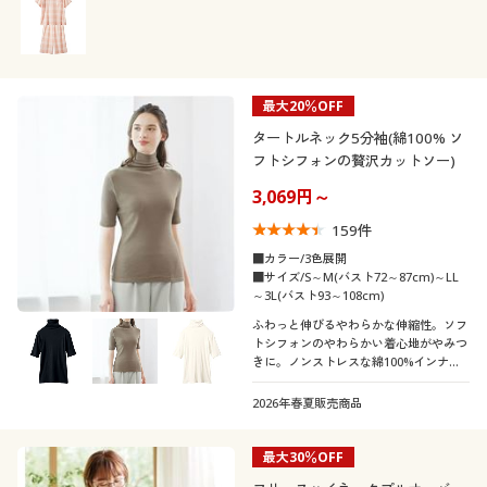
最大20％OFF
タートルネック5分袖(綿100% ソ
フトシフォンの贅沢カットソー)
3,069円～
159
件
■カラー/3色展開
■サイズ/S～M(バスト72～87cm)～LL
～3L(バスト93～108cm)
ふわっと伸びるやわらかな伸縮性。ソフ
トシフォンのやわらかい着心地がやみつ
きに。ノンストレスな綿100%インナ
ー、首元すっぽり、防寒や日焼け対策に
も便利なタートルネック5分袖タイプ
2026年春夏販売商品
最大30％OFF