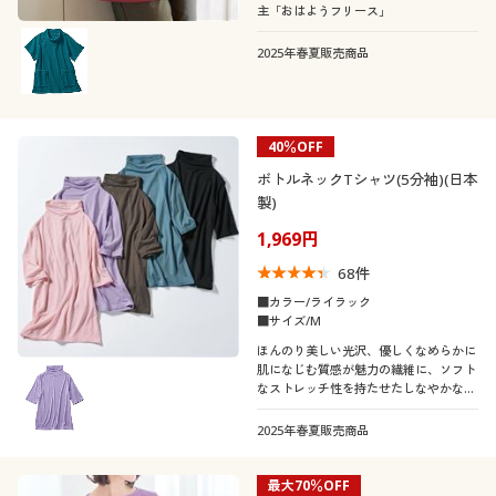
主「おはようフリース」
2025年春夏販売商品
40％OFF
ボトルネックTシャツ(5分袖)(日本
製)
1,969円
68
件
■カラー/ライラック
■サイズ/M
ほんのり美しい光沢、優しくなめらかに
肌になじむ質感が魅力の繊維に、ソフト
なストレッチ性を持たせたしなやかな生
地を使用。首と二の腕を隠してくれるシ
ルエットがうれしい。
2025年春夏販売商品
最大70％OFF