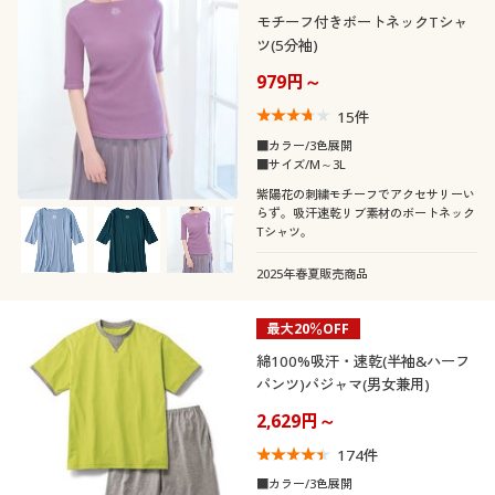
モチーフ付きボートネックTシャ
ツ(5分袖)
979円～
15
件
■カラー/3色展開
■サイズ/M～3L
紫陽花の刺繍モチーフでアクセサリーい
らず。吸汗速乾リブ素材のボートネック
Tシャツ。
2025年春夏販売商品
最大20％OFF
綿100%吸汗・速乾(半袖&ハーフ
パンツ)パジャマ(男女兼用)
2,629円～
174
件
■カラー/3色展開