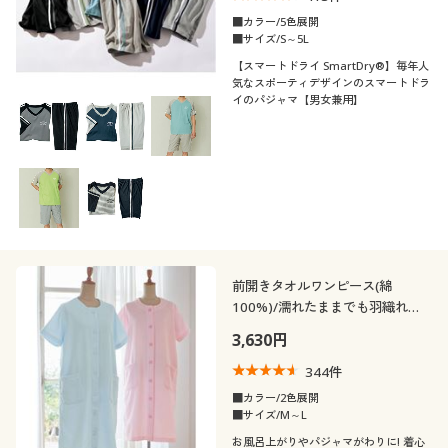
■カラー/5色展開
■サイズ/S～5L
【スマートドライ SmartDry®】毎年人
気なスポーティデザインのスマートドラ
イのパジャマ【男女兼用】
前開きタオルワンピース(綿
100%)/濡れたままでも羽織れる
吸水性
3,630円
344
件
■カラー/2色展開
■サイズ/M～L
お風呂上がりやパジャマがわりに! 着心