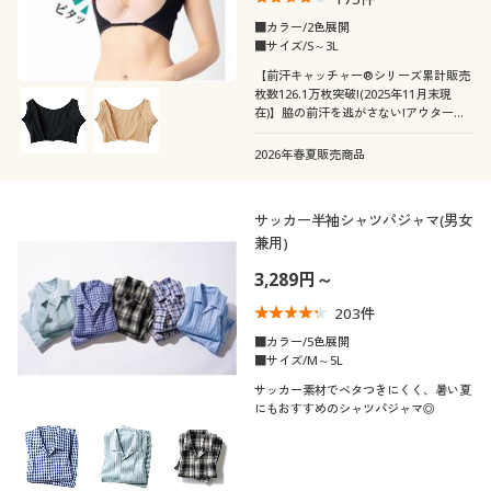
■カラー/2色展開
■サイズ/S～3L
【前汗キャッチャー®シリーズ累計販売
枚数126.1万枚突破!(2025年11月末現
在)】脇の前汗を逃がさない!アウターに
ひびきにくい小ワザの効いた袖デザイン
の汗取り付きボレロ
2026年春夏販売商品
サッカー半袖シャツパジャマ(男女
兼用)
3,289円～
203
件
■カラー/5色展開
■サイズ/M～5L
サッカー素材でベタつきにくく、暑い夏
にもおすすめのシャツパジャマ◎