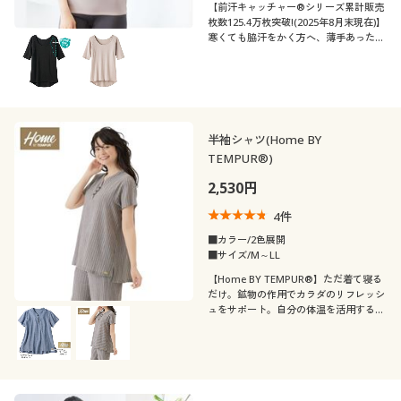
【前汗キャッチャー®シリーズ累計販売
枚数125.4万枚突破!(2025年8月末現在)】
寒くても脇汗をかく方へ、薄手あったか
綿混素材の汗取りパッド付き5分袖
半袖シャツ(Home BY
TEMPUR®)
2,530円
4
件
■カラー/2色展開
■サイズ/M～LL
【Home BY TEMPUR®】ただ着て寝る
だけ。鉱物の作用でカラダのリフレッシ
ュをサポート。自分の体温を活用するの
で心地よい温度でリラックスできます。
首元もすっきり涼しいゆったり半袖シャ
ツ。