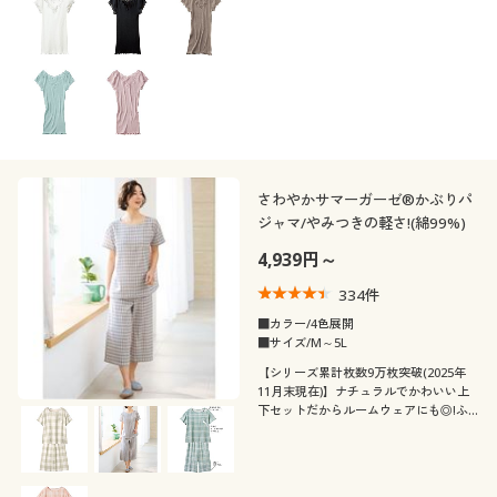
ー(フレンチ袖)
さわやかサマーガーゼ®かぶりパ
ジャマ/やみつきの軽さ!(綿99%)
4,939円～
334
件
■カラー/4色展開
■サイズ/M～5L
【シリーズ累計枚数9万枚突破(2025年
11月末現在)】ナチュラルでかわいい上
下セットだからルームウェアにも◎!ふ
わさらな着心地と肌ざわりがやみつきに
なるサマーガーゼパジャマ。(ゆったりT
シャツタイプ)ふっくらさん対応サイズ
plump(プランプ)もあります。