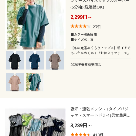
フリースハイネックプルオーバー
(5分袖)(洗濯機OK)
2,299円～
27
件
■カラー/5色展開
■サイズ/S～3L
【冬の定番ぬくもりトップス】朝イチで
あったかぬくぬく「おはようフリース」
2026年春夏販売商品
吸汗・速乾メッシュTタイプパジ
ャマ・スマートドライ(男女兼用)
(スマートドライ+Cool®)
3,289円～
413
件