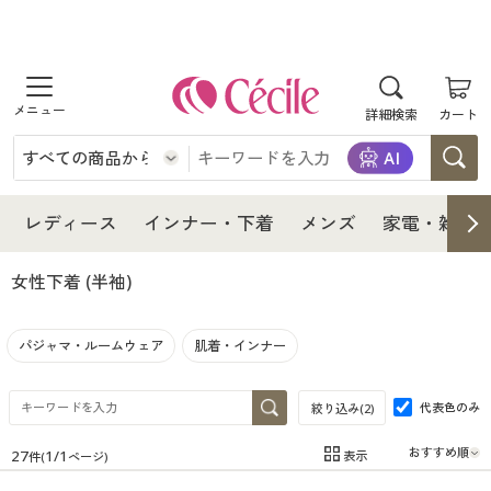
商品を探す
詳細検索
カート
レディース
インナー・下着
レディース通販すべて
レディース
インナー・下着
メンズ
家電・雑貨
メンズ
インナー・下着通販すべて
レディースファッション
女性下着
(半袖)
家電・雑貨
メンズ通販すべて
女性下着
女性下着
パジャマ・ルームウェア
肌着・インナー
寝具・インテリア・家具
家電・雑貨すべて
メンズファッション
メンズ下着
代表色のみ
絞り込み(
2
)
美容・健康
寝具・インテリア・家具通販すべて
家電
メンズ下着
ジュニア・ティーンズ下着
27
1
/
1
表示
件(
ページ)
在庫
在庫のある商品のみ表示