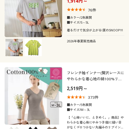
1,914円～
76
件
■カラー/2色展開
■サイズ/S～5L
着るだけで気分が上がる!夏のSNOOPY!
2026年春夏販売商品
フレンチ袖インナー(贅沢レースに
やわらかな着心地の綿100%リブ
インナー)
2,519円～
373
件
■カラー/5色展開
■サイズ/M～3L
【「心地いいに、ときめく。」商品】や
わらかな着心地にやみつき!脇に縫い目
がなくゴロつかない丸編みのリブインナ