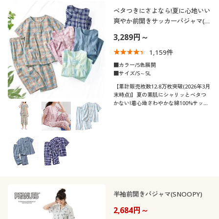
制服・スクール
美容・健康通販すべて
家具・収納
ベタつきにさよなら!夏に心地いい
キッチン・雑貨・日用品
カテゴリ
爽やか前開きサッカーパジャマ(綿
100%)(半袖)
3,289円～
大きいサイズ
制服・スクールすべて
美容・健康・サプリメント
寝具・ベッド
1,159
件
口コミ
バーゲン
大きいサイズ通販すべて
制服・学生服
■カラー/5色展開
カーテン・ラグ・ファブリック
(4〜4.9)
■サイズ/S～5L
【累計販売枚数12.8万枚突破(2026年3月
(3〜3.9)
詳細検索
バーゲンセール
大きいサイズ レディース服
ジュニア・ティーンズ下着
末時点)】夏の素肌にシャリッとベタつ
かない!着心地さわやかな綿100%サッカ
レディースサ
ー素材のかわいいパジャマふっくらさん
S
M
L
LL
3L
5L
商品カテゴリ一覧
イズ
シークレットセール
大きいサイズ レディース下着
対応サイズplump(プランプ)もありま
す。
カタログ
メンズサイズ
大きいサイズ メンズ
S
M
L
LL
3L
5L
カタログ・チラシからのご注文
大きいサイズ 事務・制服
カラー
デジタルカタログ
半袖前開きパジャマ(SNOOPY)
2,684円～