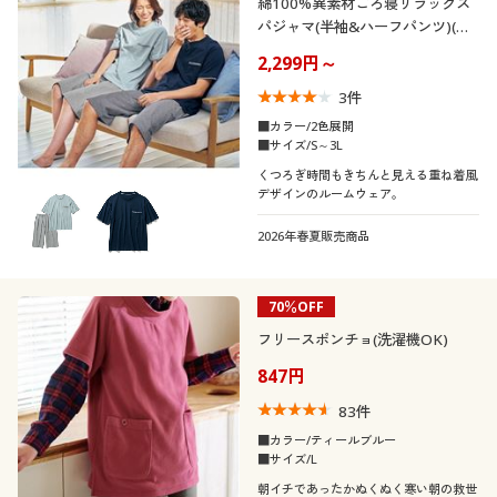
綿100%異素材ごろ寝リラックス
パジャマ(半袖&ハーフパンツ)(男
女兼用)
2,299円～
3
件
■カラー/2色展開
■サイズ/S～3L
くつろぎ時間もきちんと見える重ね着風
デザインのルームウェア。
2026年春夏販売商品
70％OFF
フリースポンチョ(洗濯機OK)
847円
83
件
■カラー/ティールブルー
■サイズ/L
朝イチであったかぬくぬく寒い朝の救世