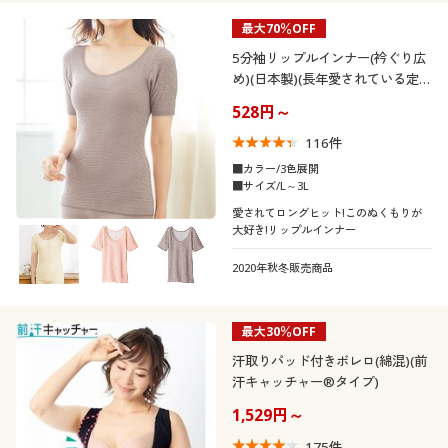
60代
最大70％OFF
解除する
5分袖リップルインナー(衿ぐり広
め)(日本製)(長年愛されている定
閉じる
番肌着)
528円～
116
件
■カラー/3色展開
■サイズ/L～3L
愛されてロングヒット!このぬくもりが
大好き!リップルインナー
2020年秋冬販売商品
最大30％OFF
汗取りパッド付きボレロ(綿混)(前
汗キャッチャー®タイプ)
1,529円～
175
件