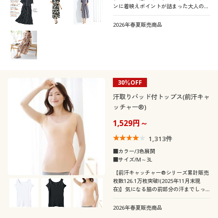
ンに着映えポイントが詰まった大人のた
めの夏ワンピースです。ふっくらさん対
素材
応サイズplump(プランプ)もあります。
2026年春夏販売商品
機能・特徴
コットン・綿100
ナイロン
シーン
ウォッシャブル(洗
吸汗速乾
レース
ウール
える)
30％OFF
テイスト
旅行
汗取りパッド付トップス(前汗キャ
ガーゼ
フリース
ストレッチ
脇汗・汗取り
ッチャー®)
着用感
ベーシック
エレガント
1,529円～
シフォン
冷感・涼感
抗菌防臭
年代
レギュラー
ゆったり
1,313
件
フェミニン
ナチュラル
■カラー/3色展開
シーズン
■サイズ/M～3L
20代
30代
【前汗キャッチャー®シリーズ累計販売
枚数126.1万枚突破!(2025年11月末現
価格
夏
秋
～
円
絞込
在)】気になる脇の前部分の汗までしっ
40代
50代
かりカバー。袖が洋服からチラ見えしな
いデザインで、お洒落な着こなしにも役
2026年春夏販売商品
立つ汗取りパッド付きインナー
春
冬