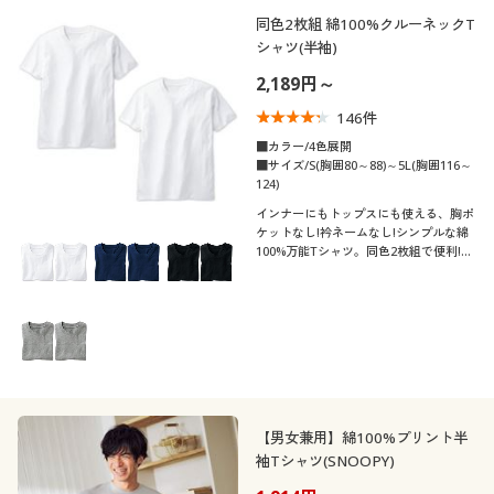
同色2枚組 綿100%クルーネックT
シャツ(半袖)
2,189円～
146
件
■カラー/4色展開
■サイズ/S(胸囲80～88)～5L(胸囲116～
124)
インナーにもトップスにも使える、胸ポ
ケットなし!衿ネームなし!シンプルな綿
100%万能Tシャツ。同色2枚組で便利!毎
日の洗い替え用に
【男女兼用】綿100%プリント半
袖Tシャツ(SNOOPY)