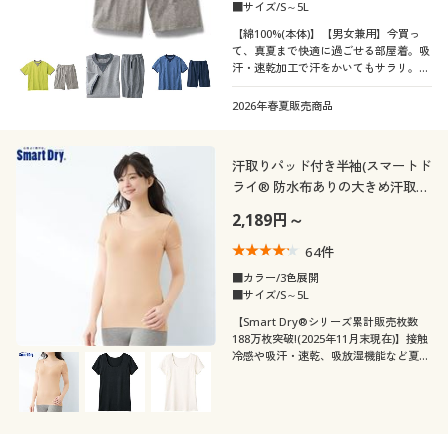
■サイズ/S～5L
【綿100%(本体)】【男女兼用】今買っ
て、真夏まで快適に過ごせる部屋着。吸
汗・速乾加工で汗をかいてもサラリ。T
タイプで動きやすい半袖ルームウェア
2026年春夏販売商品
汗取りパッド付き半袖(スマートド
ライ® 防水布ありの大きめ汗取り
パッド付き)
2,189円～
64
件
■カラー/3色展開
■サイズ/S～5L
【Smart Dry®シリーズ累計販売枚数
188万枚突破!(2025年11月末現在)】接触
冷感や吸汗・速乾、吸放湿機能など夏に
うれしい機能満載の快適肌着スマートド
ライ®、防水布入りで安心の大きめ汗取
りパッド付き3分袖