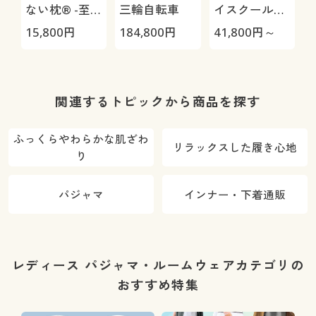
ない枕® -至
三輪自転車
イスクール
(
極-
HRC-
15,800
円
184,800
円
41,800
円～
3
05S/HRC-10S
関連するトピックから商品を探す
ふっくらやわらかな肌ざわ
リラックスした履き心地
り
パジャマ
インナー・下着通販
レディース パジャマ・ルームウェアカテゴリの
おすすめ特集