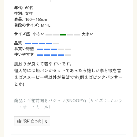
年代:
60代
性別:
女性
身長:
160～165cm
普段のサイズ:
M〜L
サイズ感
小さい
大きい
品質
お買い得感
使いやすさ
肌触りが良くて着やすいです。
個人的には短パンがセットであったら嬉しい事と欲を言
えばスヌーピー柄以外が希望です(例えばピンクパンサー
とか)
商品：
半袖前開きパジャマ(SNOOPY)（サイズ：L / カラ
ー：オートミール）
役に立った
0