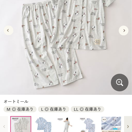
大きいサイズ
制服・スクールすべて
美容・健康・サプリメント
寝具・ベッド
制服・スクール
美容・健康通販すべて
家具・収納
キッチン・雑貨・日用品
バーゲン
大きいサイズ通販すべて
制服・学生服
カーテン・ラグ・ファブリック
大きいサイズ
制服・スクールすべて
美容・健康・サプリメント
寝具・ベッド
詳細検索
バーゲンセール
大きいサイズ レディース服
ジュニア・ティーンズ下着
バーゲン
大きいサイズ通販すべて
制服・学生服
カーテン・ラグ・ファブリック
商品カテゴリ一覧
シークレットセール
大きいサイズ レディース下着
詳細検索
バーゲンセール
大きいサイズ レディース服
ジュニア・ティーンズ下着
カタログ
大きいサイズ メンズ
商品カテゴリ一覧
シークレットセール
大きいサイズ レディース下着
カタログ・チラシからのご注文
カタログ
大きいサイズ 事務・制服
大きいサイズ メンズ
デジタルカタログ
カタログ・チラシからのご注文
オートミール
大きいサイズ 事務・制服
M ◎ 在庫あり
L ◎ 在庫あり
LL ◎ 在庫あり
カタログ無料プレゼント
デジタルカタログ
会員メニュー