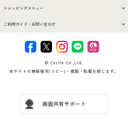
はじめての方へ
ご利用環境について
ショッピングメニュー
セシールご利用規約
プライバシーポリシー
商品カテゴリ
バーゲンセール
ご利用ガイド・お問い合わせ
特定商取引法に基づく表示
古物営業法に基づく表示
カタログ・チラシからのご注
デジタルカタログ
ご注文は
お届けは
文
著作権・商標について
会社案内
交換・返品は
お支払は
カタログ無料プレゼント
特集一覧
© Cecile Co.,Ltd.
会員登録・お客様情報変更に
お客様番号・パスワードをお
本サイトの無断複写(コピー)・複製・転載を禁じます。
プレゼント＆キャンペーン
サイトマップ
ついて
忘れの場合
サイズガイド
よくある質問とお問い合わせ
画面共有サポート