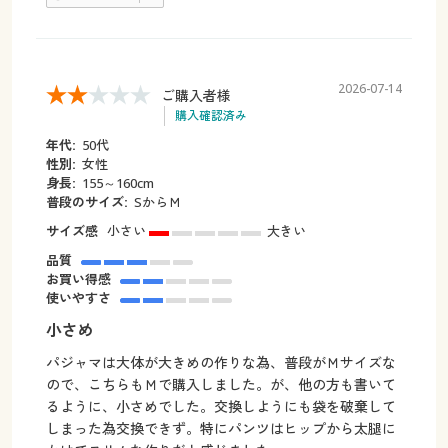
2026-07-14
ご購入者様
購入確認済み
年代:
50代
性別:
女性
身長:
155～160cm
普段のサイズ:
SからＭ
サイズ感
小さい
大きい
品質
お買い得感
使いやすさ
小さめ
パジャマは大体が大きめの作りな為、普段がＭサイズな
ので、こちらもＭで購入しました。が、他の方も書いて
るように、小さめでした。交換しようにも袋を破棄して
しまった為交換できず。特にパンツはヒップから太腿に