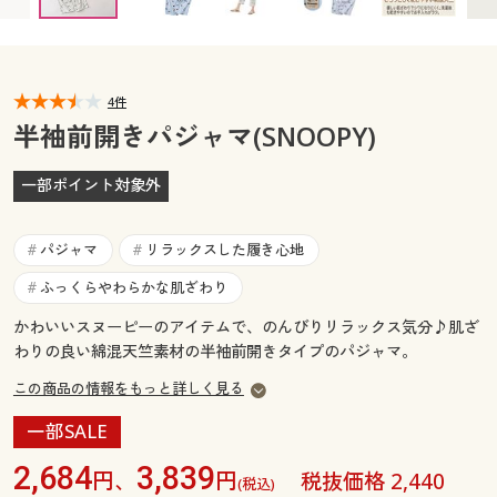
カタログ無料プレゼント
マイページ
会員メニュー
閲覧履歴
4件
マイページ
半袖前開きパジャマ(SNOOPY)
お気に入り
閲覧履歴
一部ポイント対象外
サポート
お気に入り
パジャマ
リラックスした履き心地
#
#
ご利用ガイド
サポート
ふっくらやわらかな肌ざわり
#
かわいいスヌーピーのアイテムで、のんびりリラックス気分♪肌ざ
よくある質問とお問い合わせ
ご利用ガイド
わりの良い綿混天竺素材の半袖前開きタイプのパジャマ。
この商品の情報をもっと詳しく見る
よくある質問とお問い合わせ
一部SALE
2,684
3,839
円、
円
税抜価格 2,440
(税込)