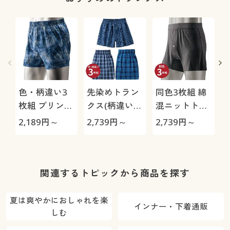
色・柄違い3
先染めトラン
同色3枚組 綿
枚組 プリント
クス(柄違い3
混ニットトラ
トランクス/綿
枚組)
ンクス/ウエス
2,189
円～
2,739
円～
2,739
円～
2
100%(前開き)
トが平ゴムじ
ゃない柔らか
仕様(前開き)
関連するトピックから商品を探す
夏は爽やかにおしゃれを楽
インナー・下着通販
しむ