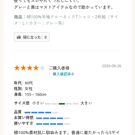
使ってもスレや片くづれしにくい。
グレーと黒はマストアイテムなので助かっています。
商品：
綿100%半袖クルーネックTシャツ・2枚組（サイ
ズ：L / カラー：グレー系）
役に立った
0
2026-06-26
ご購入者様
購入確認済み
年代:
60代
性別:
女性
身長:
155～160cm
サイズ感
小さい
大きい
品質
お買い得感
使いやすさ
綿100%素材肌に馴染みます。普通に着たかったらSサイ