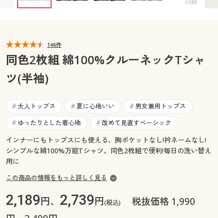
5L(胸囲116～124) ◎ 在庫あり
カタログ無料プレゼント
マイページ
会員メニュー
閲覧履歴
146件
マイページ
同色2枚組 綿100%クルーネックTシャ
お気に入り
ツ(半袖)
閲覧履歴
サポート
お気に入り
大人トップス
夏に心地いい
男女兼用トップス
#
#
#
ご利用ガイド
ゆったりとした着心地
改めて見直すベーシック
#
#
サポート
インナーにもトップスにも使える、胸ポケットなし!衿ネームなし!
よくある質問とお問い合わせ
ご利用ガイド
シンプルな綿100%万能Tシャツ。同色2枚組で便利!毎日の洗い替え
用に
よくある質問とお問い合わせ
この商品の情報をもっと詳しく見る
2,189
2,739
円、
円
税抜価格 1,990
(税込)