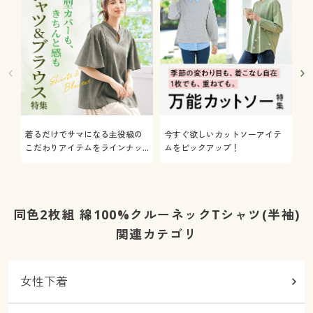
着るだけでサマになる主役級の
今すぐ欲しいカットソーアイテ
着
こだわりアイテムをラインナッ
ムをピックアップ！
日
プ
同色2枚組 綿100%クルーネックTシャツ(半袖)
関連カテゴリ
女性下着