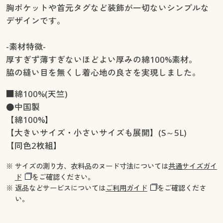
胸ポケットや首元タグなど装飾が一切ないシンプルな
デザインです。
-素材特徴-
厚すぎず薄すぎないほどよい厚みの綿100%素材。
脇の縫い目を無くし着心地の良さを実現しました。
■綿100%(天竺)
●中国製
【綿100%】
【大きいサイズ・小さいサイズも展開】(S～5L)
【同色2枚組】
※ サイズの測り方、衣料品のヌード寸法については
共通サイズガイ
ド
をご確認ください。
※ 返品などサービスについては
ご利用ガイド
をご確認くださ
い。