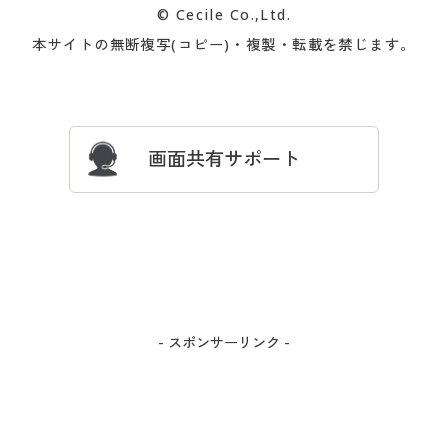
© Cecile Co.,Ltd.
会員登録・お客様情報変更に
お客様番号・パスワードをお
本サイトの無断複写(コピー)・複製・転載を禁じます。
プレゼント＆キャンペーン
サイトマップ
ついて
忘れの場合
サイズガイド
よくある質問とお問い合わせ
画面共有サポート
- スポンサーリンク -