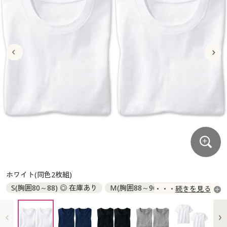
大きいサイズ
制服・スクールすべて
美容・健康・サプリメント
寝具・ベッド
制服・スクール
美容・健康通販すべて
家具・収納
キッチン・雑貨・日用品
バーゲン
大きいサイズ通販すべて
制服・学生服
カーテン・ラグ・ファブリック
大きいサイズ
制服・スクールすべて
美容・健康・サプリメント
寝具・ベッド
詳細検索
バーゲンセール
大きいサイズ レディース服
ジュニア・ティーンズ下着
バーゲン
大きいサイズ通販すべて
制服・学生服
カーテン・ラグ・ファブリック
商品カテゴリ一覧
シークレットセール
大きいサイズ レディース下着
詳細検索
バーゲンセール
大きいサイズ レディース服
ジュニア・ティーンズ下着
カタログ
大きいサイズ メンズ
商品カテゴリ一覧
シークレットセール
大きいサイズ レディース下着
カタログ・チラシからのご注文
カタログ
大きいサイズ 事務・制服
大きいサイズ メンズ
デジタルカタログ
カタログ・チラシからのご注文
ホワイト(同色2枚組)
大きいサイズ 事務・制服
S(胸囲80～88) ◎ 在庫あり
M(胸囲88～96) ◎ 在庫あり
続きを見る
カタログ無料プレゼント
デジタルカタログ
L(胸囲96～104) ◎ 在庫あり
LL(胸囲104～112) ◎ 在庫あり
3L(胸囲108～116) ◎ 在庫あり
会員メニュー