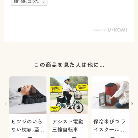
役に立った
0
この商品を見た人は他に…
ヒツジのいら
アシスト電動
保冷米びつ ラ
ない枕® -至
三輪自転車
イスクール
(
極-
HRC-