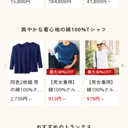
15,800
円
184,800
円
41,800
円～
2
05S/HRC-10S
爽やかな着心地の綿100%Tシャツ
最大40%OFF
最大40%OFF
同色2枚組 男
【男女兼用】
【男女兼用】
の綿100%ク
綿100%クル
綿100%クル
ルーネックT
ーネックTシ
ーネックTシ
2,739
円～
913
円～
979
円～
2
シャツ(長袖)
ャツ(半袖)
ャツ(7分袖)
ッ
H
おすすめのトランクス