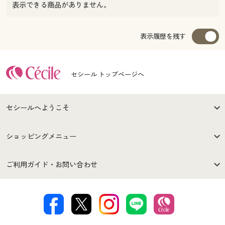
表示できる商品がありません。
表示履歴を残す
セシール トップページへ
セシールへようこそ
はじめての方へ
ご利用環境について
ショッピングメニュー
セシールご利用規約
プライバシーポリシー
商品カテゴリ
バーゲンセール
ご利用ガイド・お問い合わせ
特定商取引法に基づく表示
古物営業法に基づく表示
カタログ・チラシからのご注
デジタルカタログ
ご注文は
お届けは
文
著作権・商標について
会社案内
交換・返品は
お支払は
カタログ無料プレゼント
特集一覧