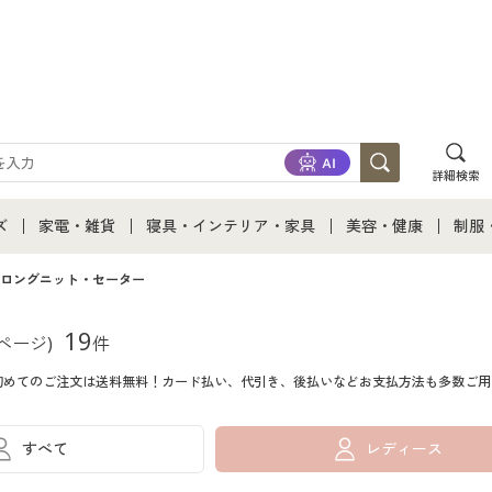
詳細検索
ズ
家電・雑貨
寝具・インテリア・家具
美容・健康
制服
て
ズ通販すべて
家電・雑貨すべて
寝具・インテリア・家具通販すべて
美容・健康通販すべ
制服
ロングニット・セーター
ズファッション
家電
家具・収納
美容・健康・サプリ
制服
19
1ページ)
件
初めてのご注文は送料無料！カード払い、代引き、後払いなどお支払方法も多数ご用
ズ下着
キッチン・雑貨・日用品
寝具・ベッド
ジュ
着
カーテン・ラグ・ファブリック
すべて
レディース