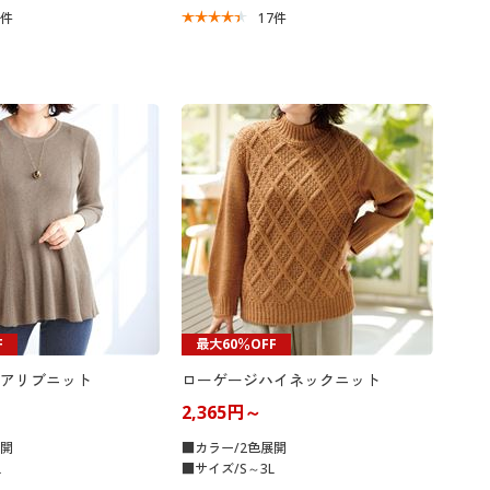
7
件
17
件
F
最大60％OFF
アリブニット
ローゲージハイネックニット
2,365円～
展開
■カラー/2色展開
L
■サイズ/S～3L