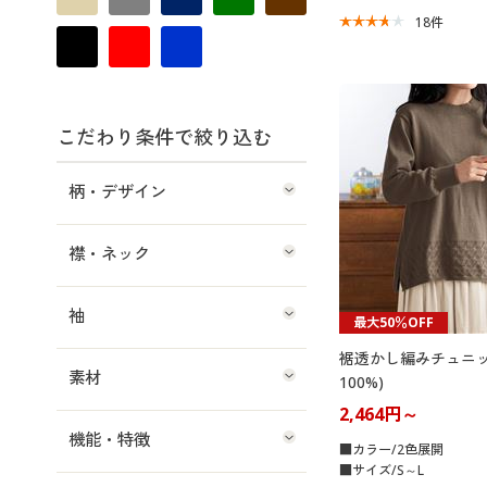
18
件
こだわり条件で絞り込む
柄・デザイン
襟・ネック
袖
最大50％OFF
裾透かし編みチュニッ
素材
100%)
2,464円～
機能・特徴
■カラー/2色展開
■サイズ/S～L