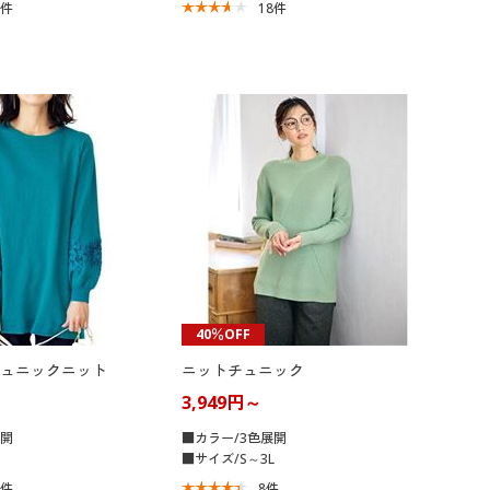
7
件
18
件
40％OFF
ュニックニット
ニットチュニック
3,949円～
展開
■カラー/3色展開
■サイズ/S～3L
6
件
8
件