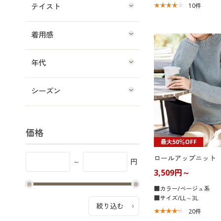
テイスト
10
件
着用感
年代
シーズン
価格
最大50％OFF
ロールアップニット
～
円
3,509円～
■カラー/ベージュ系
■サイズ/LL～3L
20
件