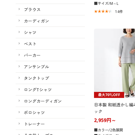
■サイズ/M～L
ブラウス
14
件
カーディガン
シャツ
ベスト
パーカー
アンサンブル
タンクトップ
ロングTシャツ
最大70％OFF
ロングカーディガン
日本製 和紙透かし編
ック
ポロシャツ
2,959円～
トレーナー
■カラー/2色展開