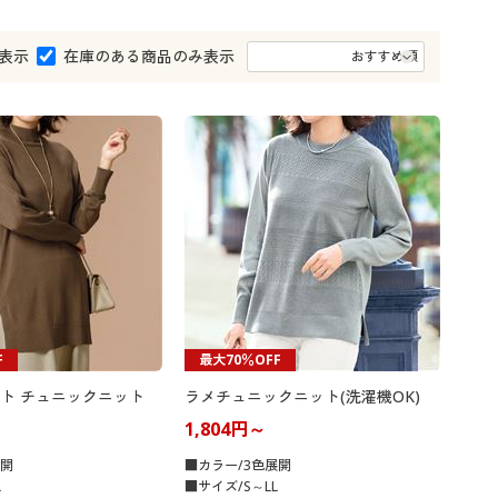
大きいサイズ 事務・制服
表示
在庫のある商品のみ表示
F
最大70％OFF
ト チュニックニット
ラメチュニックニット(洗濯機OK)
1,804円～
展開
■カラー/3色展開
L
■サイズ/S～LL