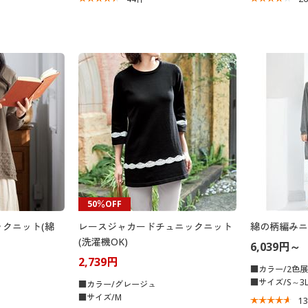
50％OFF
クニット(綿
レースジャカードチュニックニット
綿の柄編みニ
(洗濯機OK)
6,039円～
2,739円
■カラー/2色
■サイズ/S～3
■カラー/グレージュ
■サイズ/M
1