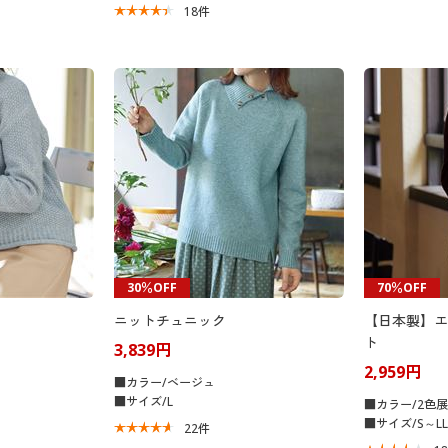
18
件
30％OFF
70％OFF
ニットチュニック
【日本製】エ
ト
3,839円
2,959円
■カラー/ベージュ
■サイズ/L
■カラー/2色
■サイズ/S～LL
22
件