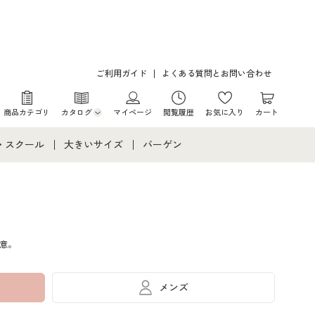
ご利用ガイド
よくある質問とお問い合わせ
商品カテゴリ
カタログ
マイページ
閲覧履歴
お気に入り
カート
カタログ・チラシからのご注文
・スクール
大きいサイズ
バーゲン
デジタルカタログ
て
・スクールすべて
大きいサイズ通販すべて
バーゲンセール
カタログ無料プレゼント
メント
・学生服
大きいサイズ レディース服
シークレットセール
意。
ニア・ティーンズ下着
大きいサイズ レディース下着
大きいサイズ メンズ
メンズ