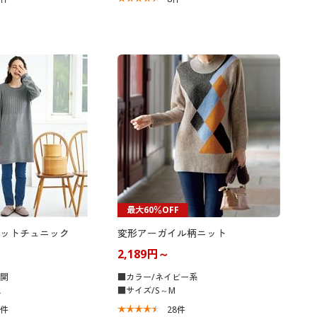
最大60％OFF
ットチュニック
変形アーガイル柄ニット
2,189円～
展開
■カラー/ネイビー系
L
■サイズ/S～M
3
件
28
件