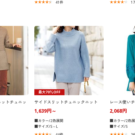
41
件
1
最大70％OFF
ニットチュニッ
サイドスリットチュニックニット
レース使いチ
1,639円～
2,068円
■カラー/2色展開
■カラー/2色
■サイズ/S～L
■サイズ/S
44
件
2