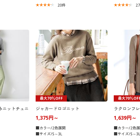
20
件
2
最大70％OFF
最大70％OF
みニットチュニ
ジャカードロゴニット
ラクロンフレ
1,375円～
1,639円～
■カラー/2色展開
■カラー/2色
■サイズ/S～3L
■サイズ/S～3