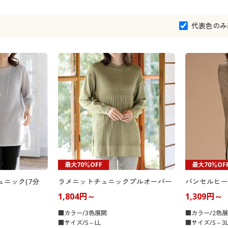
代表色のみ
最大70％OFF
最大70％OF
ュニック(7分
ラメニットチュニックプルオーバー
バンセルヒー
1,804円～
1,309円～
■カラー/3色展開
■カラー/2色
■サイズ/S～LL
■サイズ/S～3