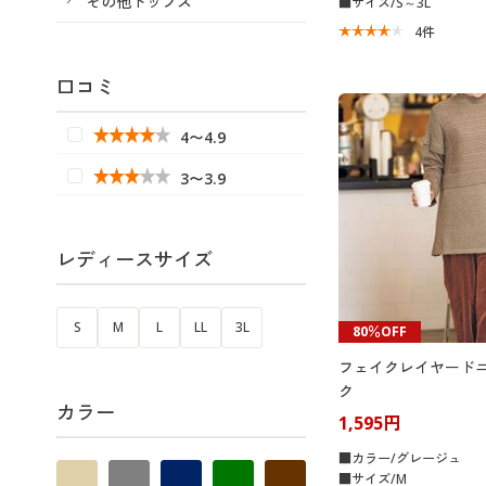
その他トップス
■サイズ/S～3L
4
件
口コミ
4〜4.9
3〜3.9
レディースサイズ
S
M
L
LL
3L
80％OFF
フェイクレイヤード
ク
カラー
1,595円
■カラー/グレージュ
■サイズ/M