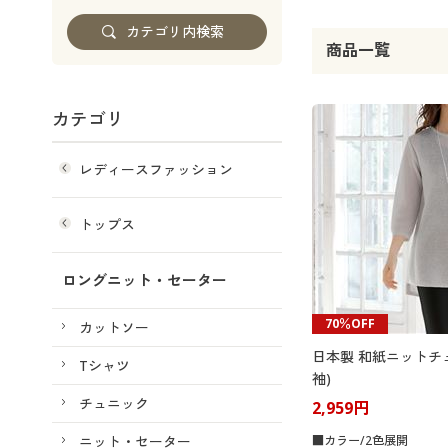
商品一覧
カテゴリ
レディースファッション
トップス
ロングニット・セーター
70％OFF
カットソー
日本製 和紙ニットチ
Tシャツ
袖)
チュニック
2,959円
ニット・セーター
■カラー/2色展開