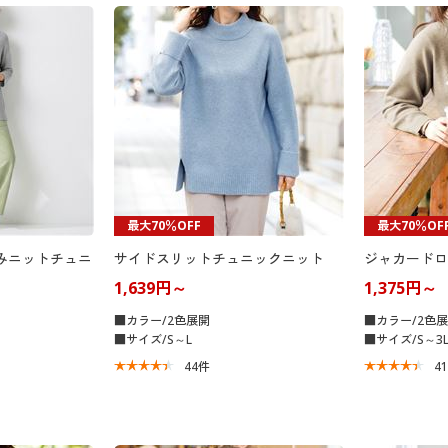
最大70％OFF
最大70％OF
みニットチュニ
サイドスリットチュニックニット
ジャカードロ
1,639円～
1,375円～
■カラー/2色展開
■カラー/2色
■サイズ/S～L
■サイズ/S～3
44
件
4