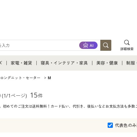
詳細検索
ズ
家電・雑貨
寝具・インテリア・家具
美容・健康
制服
て
ズ通販すべて
家電・雑貨すべて
寝具・インテリア・家具通販すべて
美容・健康通販すべ
制服
ロングニット・セーター
M
ズファッション
家電
家具・収納
美容・健康・サプリ
制服
)
15
(1/1ページ)
件
覧。初めてのご注文は送料無料！カード払い、代引き、後払いなどお支払方法も多数
ズ下着
キッチン・雑貨・日用品
寝具・ベッド
ジュ
着
カーテン・ラグ・ファブリック
代表色のみ