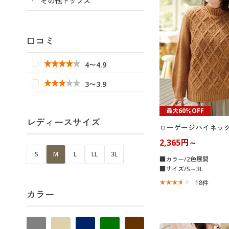
その他トップス
口コミ
4〜4.9
3〜3.9
最大60％OFF
レディースサイズ
ローゲージハイネッ
2,365円～
S
M
L
LL
3L
■カラー/2色展開
■サイズ/S～3L
18
件
カラー