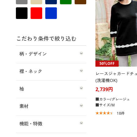
こだわり条件で絞り込む
柄・デザイン
50％OFF
襟・ネック
レースジャカードチ
(洗濯機OK)
袖
2,739円
■カラー/グレージュ
■サイズ/M
素材
18
件
機能・特徴