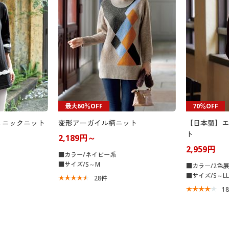
最大60％OFF
70％OFF
ュニックニット
変形アーガイル柄ニット
【日本製】エ
ト
2,189円～
2,959円
■カラー/ネイビー系
■サイズ/S～M
■カラー/2色
■サイズ/S～LL
28
件
1