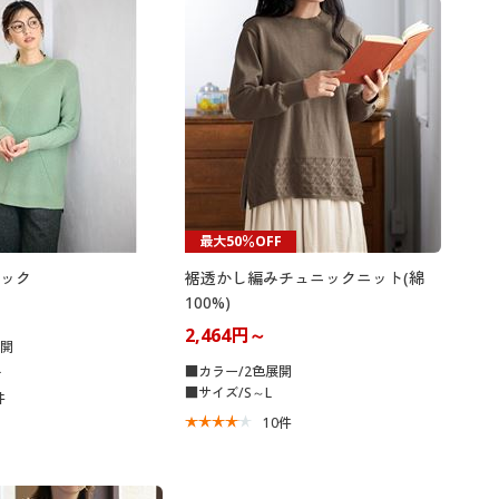
最大50％OFF
ック
裾透かし編みチュニックニット(綿
100%)
2,464円～
展開
L
■カラー/2色展開
■サイズ/S～L
件
10
件