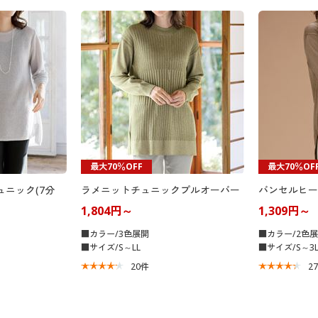
最大70％OFF
最大70％OF
ュニック(7分
ラメニットチュニックプルオーバー
バンセルヒー
1,804円～
1,309円～
■カラー/3色展開
■カラー/2色
■サイズ/S～LL
■サイズ/S～3
20
件
2