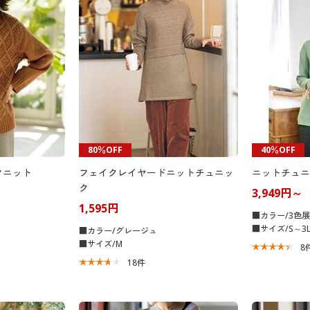
80％OFF
40％OFF
クニット
フェイクレイヤードニットチュニッ
ニットチュニ
ク
3,949円～
1,595円
■カラー/3色
■サイズ/S～3
■カラー/グレージュ
■サイズ/M
8
18
件