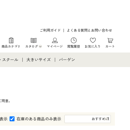
ご利用ガイド
よくある質問とお問い合わせ
商品カテゴリ
カタログ
マイページ
閲覧履歴
お気に入り
カート
カタログ・チラシからのご注文
・スクール
大きいサイズ
バーゲン
デジタルカタログ
て
・スクールすべて
大きいサイズ通販すべて
バーゲンセール
カタログ無料プレゼント
メント
・学生服
大きいサイズ レディース服
シークレットセール
ご用意。
ニア・ティーンズ下着
大きいサイズ レディース下着
大きいサイズ メンズ
表示
在庫のある商品のみ表示