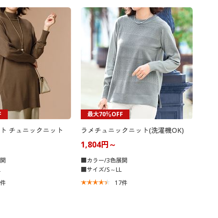
大きいサイズ 事務・制服
F
最大70％OFF
ト チュニックニット
ラメチュニックニット(洗濯機OK)
1,804円～
展開
■カラー/3色展開
L
■サイズ/S～LL
7
件
17
件