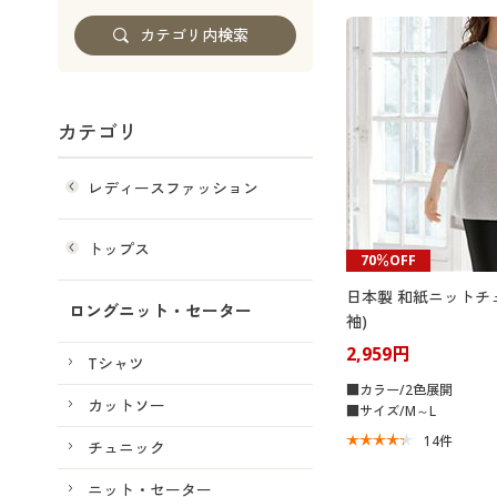
カテゴリ
レディースファッション
トップス
70％OFF
日本製 和紙ニットチ
ロングニット・セーター
袖)
2,959円
Tシャツ
■カラー/2色展開
カットソー
■サイズ/M～L
14
件
チュニック
ニット・セーター