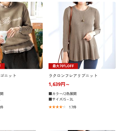
F
最大70％OFF
ゴニット
ラクロンフレアリブニット
1,639円～
展開
■カラー/2色展開
L
■サイズ/S～3L
1
件
17
件