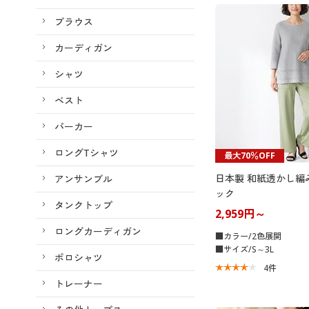
ブラウス
カーディガン
シャツ
ベスト
パーカー
ロングTシャツ
最大70％OFF
日本製 和紙透かし編
アンサンブル
ック
タンクトップ
2,959円～
ロングカーディガン
■カラー/2色展開
■サイズ/S～3L
ポロシャツ
4
件
トレーナー