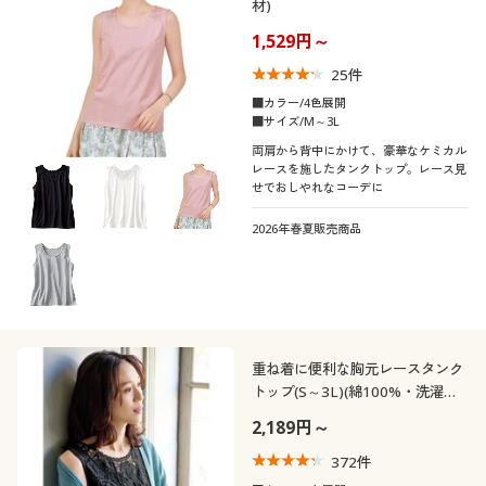
材)
1,529円～
25
件
■カラー/4色展開
■サイズ/M～3L
両肩から背中にかけて、豪華なケミカル
レースを施したタンクトップ。レース見
せでおしやれなコーデに
2026年春夏販売商品
重ね着に便利な胸元レースタンク
トップ(S～3L)(綿100%・洗濯機
OK)
2,189円～
372
件