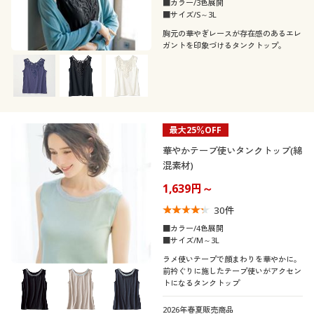
■カラー/3色展開
■サイズ/S～3L
胸元の華やぎレースが存在感のあるエレ
ガントを印象づけるタンクトップ。
最大25％OFF
華やかテープ使いタンクトップ(綿
混素材)
1,639円～
30
件
■カラー/4色展開
■サイズ/M～3L
ラメ使いテープで顔まわりを華やかに。
前衿ぐりに施したテープ使いがアクセン
トになるタンクトップ
2026年春夏販売商品