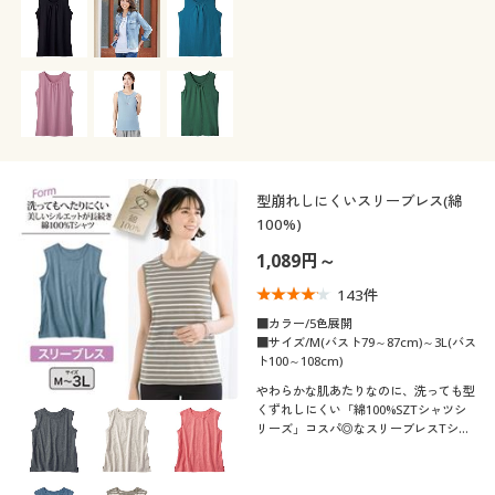
カタログ無料プレゼント
こだわり条件
柄・デザイン
で絞り込む
会員メニュー
襟・ネック
無地
スリット
マイページ
袖
Ｕネック
クルーネック・丸首
ボーダー
花柄
閲覧履歴
素材
型崩れしにくいスリーブレス(綿
ノースリーブ
七分袖
レギュラーカラー
ハイネック
100%)
水玉・ドット柄
お気に入り
機能・特徴
1,089円～
コットン・綿100
レース
サポート
143
件
シーン
ウォッシャブル(洗
ストレッチ
■カラー/5色展開
える)
ご利用ガイド
■サイズ/M(バスト79～87cm)～3L(バス
テイスト
ト100～108cm)
オフィス
フォーマル
やわらかな肌あたりなのに、洗っても型
よくある質問とお問い合わせ
くずれしにくい「綿100%SZTシャツシ
着用感
ベーシック
エレガント
リーズ」コスパ◎なスリーブレスTシャ
パーティー
ツ
年代
レギュラー
ゆったり
フェミニン
シック