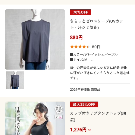
70％OFF
さらっとゼロスリーブ(UVカッ
ト・汗ジミ防止)
880円
80
件
■カラー/グレイッシュパープル
■サイズ/M～L
背中の汗染みが気になる方に朗報!表地
に汗がひびきにくいさらりとした着心地
です。
2024年春夏販売商品
最大35％OFF
カップ付きリブタンクトップ(綿
混)
1,276円～