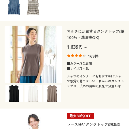
シーズン
20代
30代
カジュアル
価格
春
夏
～
円
絞込
40代
50代
マルチに活躍するタンクトップ(綿
100%・洗濯機OK)
秋
60代
1,639円～
169
件
解除する
■カラー/3色展開
閉じる
■サイズ/S～3L
シャツのインナーにもおすすめ! Tシャ
ツ感覚で着てほしいこれからのタンクト
ップは、広めの肩幅で肌見せ分量を考慮
した着やすいシルエットです。
最大30％OFF
レース使いタンクトップ(綿混素