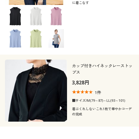
に着こなす
カップ付きハイネックレーストッ
プス
3,828円
1
件
■サイズ/M(79～87)～LL(93～101)
着ぶくれしないこれ1枚で華やかコーデ
の完成