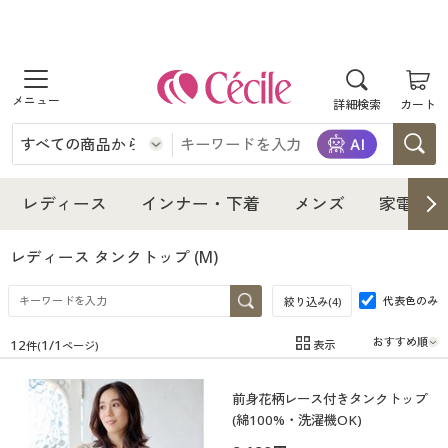
商品を探す
詳細検索
カート
レディース
インナー・下着
レディース通販すべて
レディース
インナー・下着
メンズ
家電・雑
メンズ
インナー・下着通販すべて
レディースファッション
レディース タンクトップ
(M)
家電・雑貨
代表色のみ
メンズ通販すべて
女性下着
絞り込み(
4
)
女性下着
12
1
/
1
表示
件(
ページ)
寝具・インテリア・家具
家電・雑貨すべて
メンズファッション
メンズ下着
在庫
在庫のある商品のみ表示
前身花柄レース付きタンクトップ
カテゴリ
美容・健康
寝具・インテリア・家具通販すべて
家電
メンズ下着
ジュニア・ティーンズ下着
(綿100%・洗濯機OK)