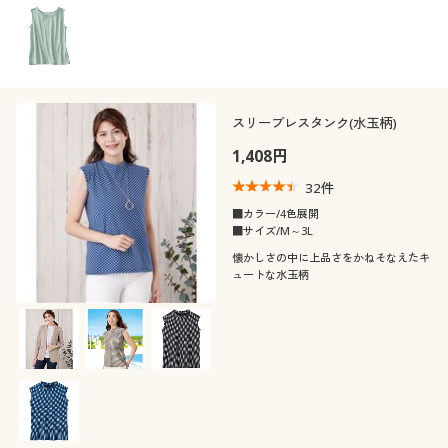
スリーブレスタンク(水玉柄)
1,408円
32
件
■カラー/4色展開
■サイズ/M～3L
懐かしさの中に上品さをかねそなえたキ
ュートな水玉柄