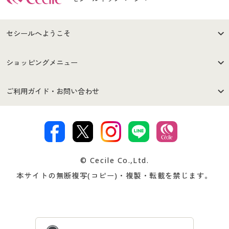
セシールへようこそ
はじめての方へ
ご利用環境について
ショッピングメニュー
セシールご利用規約
プライバシーポリシー
商品カテゴリ
バーゲンセール
ご利用ガイド・お問い合わせ
特定商取引法に基づく表示
古物営業法に基づく表示
カタログ・チラシからのご注
デジタルカタログ
ご注文は
お届けは
文
著作権・商標について
会社案内
交換・返品は
お支払は
カタログ無料プレゼント
特集一覧
© Cecile Co.,Ltd.
会員登録・お客様情報変更に
お客様番号・パスワードをお
本サイトの無断複写(コピー)・複製・転載を禁じます。
プレゼント＆キャンペーン
サイトマップ
ついて
忘れの場合
サイズガイド
よくある質問とお問い合わせ