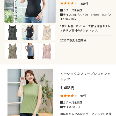
108
件
■カラー/6色展開
■サイズ/M(バスト79～87cm)～3L(バス
ト100～108cm)
1枚でも着られる!カップ付き綿混ストレ
ッチリブ素材のタンクトップ。
2026年春夏販売商品
ベーシックなスリーブレスタンク
トップ
1,408円
70
件
■カラー/6色展開
■サイズ/M～3L
肩にかかる上品なスリーブレスでお洒落