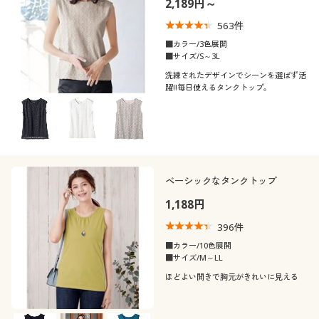
2,189円～
制服・スクール
美容・健康通販すべて
家具・収納
キッチン・雑貨・日用品
563
件
■カラー/3色展開
大きいサイズ
制服・スクールすべて
美容・健康・サプリメント
寝具・ベッド
■サイズ/S～3L
口コミ
(5)
洗練されたデザインでシーンを選ばず活
躍!!毎日使えるタンクトップ。
バーゲン
大きいサイズ通販すべて
制服・学生服
カーテン・ラグ・ファブリック
(4〜4.9)
詳細検索
バーゲンセール
大きいサイズ レディース服
(3〜3.9)
ジュニア・ティーンズ下着
レディースサ
商品カテゴリ一覧
シークレットセール
大きいサイズ レディース下着
S
M
L
LL
3L
イズ
ベーシックなタンクトップ
1,188円
カタログ
大きいサイズ メンズ
カラー
396
件
カタログ・チラシからのご注文
■カラー/10色展開
大きいサイズ 事務・制服
■サイズ/M～LL
ほどよい開きで胸元がきれいに見える
デジタルカタログ