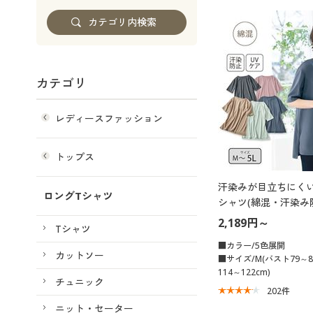
カテゴリ
レディースファッション
トップス
汗染みが目立ちにく
ロングTシャツ
シャツ(綿混・汗染み
2,189円～
Tシャツ
■カラー/5色展開
カットソー
■サイズ/M(バスト79～8
114～122cm)
チュニック
202
件
ニット・セーター