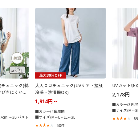
最大30％OFF
チュニック(綿
大人ロゴチュニック(UVケア・接触
UVカットゆ
ひびきにくいモ
冷感・洗濯機OK)
2,178円
1,914円～
■カラー/3色
■サイズ/M～3
■カラー/4色展開
7cm)～3L(バスト
■サイズ/M～L～LL～3L
8
50
件