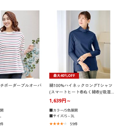
最大40％OFF
チボーダープルオーバ
綿100%ハイネックロングTシャツ
(スマートヒート®ぬく綿®)(吸湿発
熱)
1,639円～
展開
■カラー/5色展開
L
■サイズ/S～3L
5
件
59
件