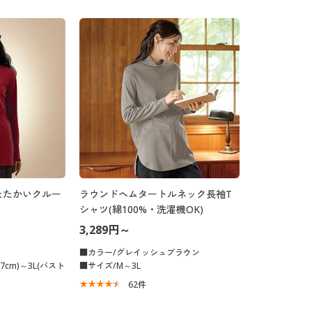
たたかいクルー
ラウンドヘムタートルネック長袖T
シャツ(綿100%・洗濯機OK)
3,289円～
■カラー/グレイッシュブラウン
7cm)～3L(バスト
■サイズ/M～3L
62
件