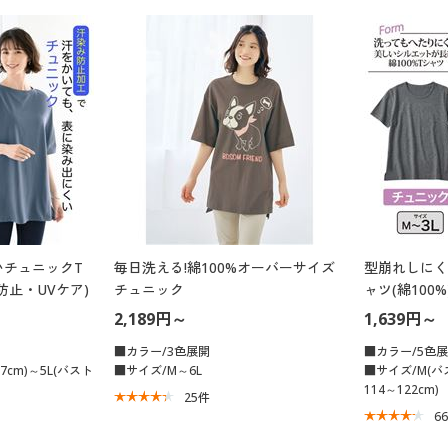
いチュニックT
毎日洗える!綿100%オーバーサイズ
型崩れしにく
防止・UVケア)
チュニック
ャツ(綿100%
2,189円～
1,639円～
■カラー/3色展開
■カラー/5色
7cm)～5L(バスト
■サイズ/M～6L
■サイズ/M(バス
114～122cm)
25
件
6