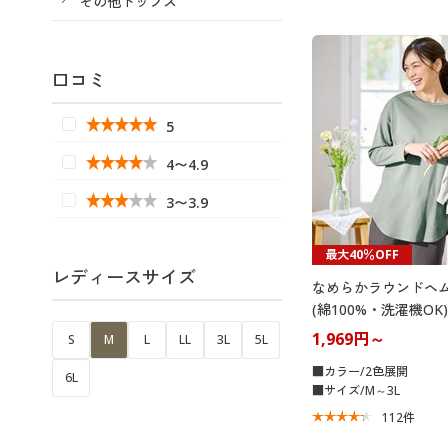
その他トップス
口コミ
5
4〜4.9
3〜3.9
最大40％OFF
レディースサイズ
なめらかラウンドヘ
(綿100%・洗濯機OK)
1,969円～
S
M
L
LL
3L
5L
■カラー/2色展開
6L
■サイズ/M～3L
112
件