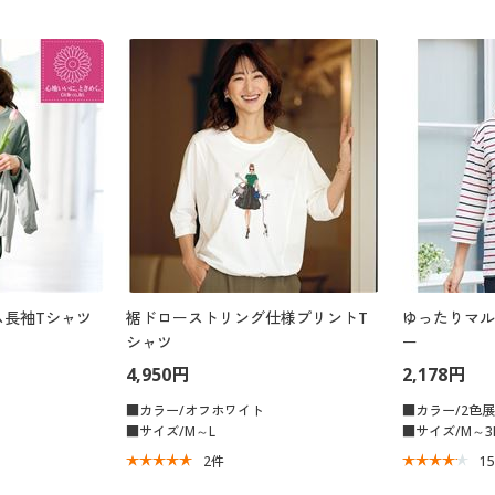
ム長袖Tシャツ
裾ドローストリング仕様プリントT
ゆったりマル
シャツ
ー
4,950円
2,178円
■カラー/オフホワイト
■カラー/2色
■サイズ/M～L
■サイズ/M～3
2
件
1