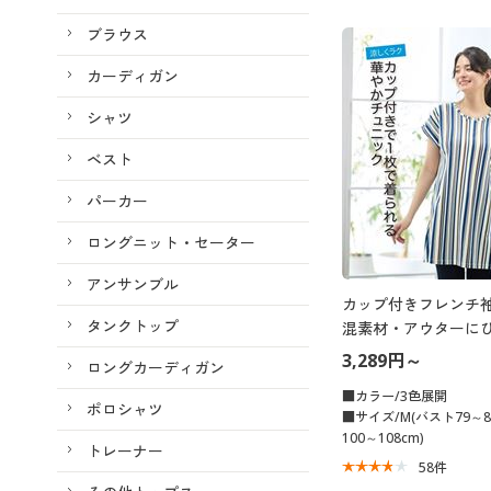
ブラウス
カーディガン
シャツ
ベスト
パーカー
ロングニット・セーター
アンサンブル
カップ付きフレンチ袖
タンクトップ
混素材・アウターに
ールドカップ)
3,289円～
ロングカーディガン
■カラー/3色展開
ポロシャツ
■サイズ/M(バスト79～8
100～108cm)
トレーナー
58
件