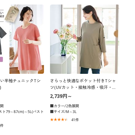
大きいサイズ 事務・制服
い半袖チュニックTシ
さらっと快適なポケット付きTシャ
)
ツ(UVカット・接触冷感・吸汗・速
乾)
2,739円～
展開
■カラー/2色展開
ト79～87cm)～5L(バスト
■サイズ/M～3L
41
件
6
件