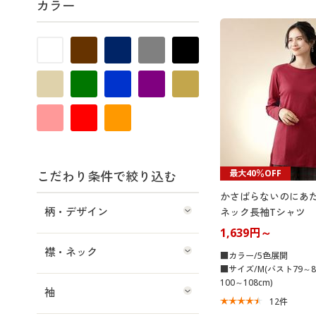
カラー
最大40％OFF
こだわり条件で絞り込む
かさばらないのにあ
柄・デザイン
ネック長袖Tシャツ
1,639円～
襟・ネック
■カラー/5色展開
■サイズ/M(バスト79～8
100～108cm)
袖
12
件