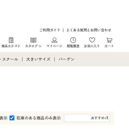
ご利用ガイド
よくある質問とお問い合わせ
商品カテゴリ
カタログ
マイページ
閲覧履歴
お気に入り
カート
カタログ・チラシからのご注文
・スクール
大きいサイズ
バーゲン
デジタルカタログ
て
・スクールすべて
大きいサイズ通販すべて
バーゲンセール
カタログ無料プレゼント
メント
・学生服
大きいサイズ レディース服
シークレットセール
ニア・ティーンズ下着
大きいサイズ レディース下着
大きいサイズ メンズ
表示
在庫のある商品のみ表示