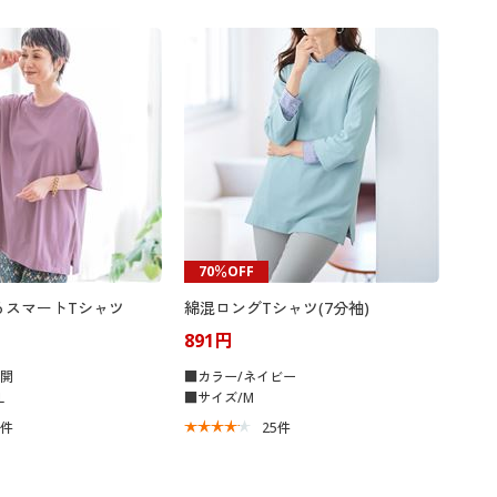
70％OFF
るスマートTシャツ
綿混ロングTシャツ(7分袖)
891円
展開
■カラー/ネイビー
L
■サイズ/M
9
件
25
件