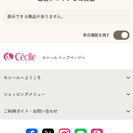
表示できる商品がありません。
表示履歴を残す
セシール トップページへ
セシールへようこそ
はじめての方へ
ご利用環境について
ショッピングメニュー
セシールご利用規約
プライバシーポリシー
商品カテゴリ
バーゲンセール
ご利用ガイド・お問い合わせ
特定商取引法に基づく表示
古物営業法に基づく表示
カタログ・チラシからのご注
デジタルカタログ
ご注文は
お届けは
文