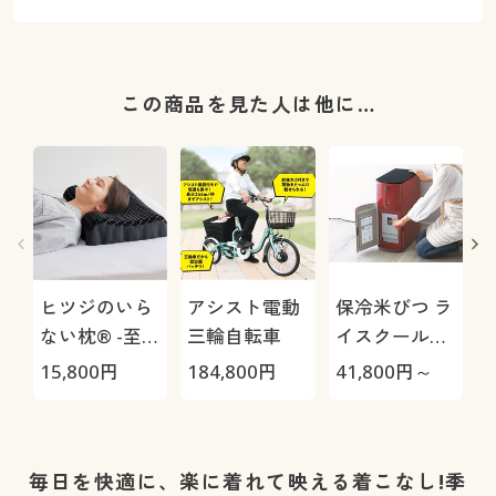
この商品を見た人は他に…
ヒツジのいら
アシスト電動
保冷米びつ ラ
ない枕® -至
三輪自転車
イスクール
極-
HRC-
15,800
円
184,800
円
41,800
円～
2
05S/HRC-10S
毎日を快適に、楽に着れて映える着こなし!季