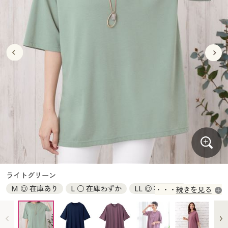
大きいサイズ
制服・スクールすべて
美容・健康・サプリメント
寝具・ベッド
制服・スクール
美容・健康通販すべて
家具・収納
キッチン・雑貨・日用品
バーゲン
大きいサイズ通販すべて
制服・学生服
カーテン・ラグ・ファブリック
大きいサイズ
制服・スクールすべて
美容・健康・サプリメント
寝具・ベッド
詳細検索
バーゲンセール
大きいサイズ レディース服
ジュニア・ティーンズ下着
バーゲン
大きいサイズ通販すべて
制服・学生服
カーテン・ラグ・ファブリック
商品カテゴリ一覧
シークレットセール
大きいサイズ レディース下着
詳細検索
バーゲンセール
大きいサイズ レディース服
ジュニア・ティーンズ下着
カタログ
大きいサイズ メンズ
商品カテゴリ一覧
シークレットセール
大きいサイズ レディース下着
カタログ・チラシからのご注文
カタログ
大きいサイズ 事務・制服
大きいサイズ メンズ
デジタルカタログ
カタログ・チラシからのご注文
ライトグリーン
大きいサイズ 事務・制服
M ◎ 在庫あり
L ○ 在庫わずか
LL ◎ 在庫あり
続きを見る
カタログ無料プレゼント
デジタルカタログ
3L × 入荷未定
会員メニュー