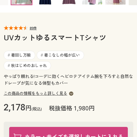
カタログ無料プレゼント
マイページ
会員メニュー
閲覧履歴
89件
マイページ
UVカットゆるスマートTシャツ
お気に入り
閲覧履歴
着回し万能
着こなしの幅が広い
#
#
サポート
お気に入り
秋はじめのおしゃれ
#
ご利用ガイド
やっぱり頼れる!コーデに効くヘビロテアイテム腕を下ろすと自然な
サポート
ドレープが気になる体型もカバー
よくある質問とお問い合わせ
この商品の情報をもっと詳しく見る
ご利用ガイド
2,178
円
税抜価格 1,980円
(税込)
よくある質問とお問い合わせ
カラー・サイズを選択しカートに入れる