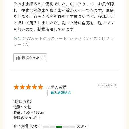
そのまま撮るのに便利でした。ゆったりして、お尻が隠
れ、袖丈は肘位まであり太い腕がカバーできます。肌触
りも良く、首周りも開き過ぎず丁度良いです。検診用に
と探して購入しましたが、洗った時に色落ち、洗いジワ
も無いので、結構着用しています。
商品：
UVカットゆるスマートTシャツ（サイズ：LL / カ
ラー：A）
役に立った
0
2026-07-29
ご購入者様
購入確認済み
年代:
60代
性別:
女性
身長:
155～160cm
普段のサイズ:
Ｌ
サイズ感
小さい
大きい