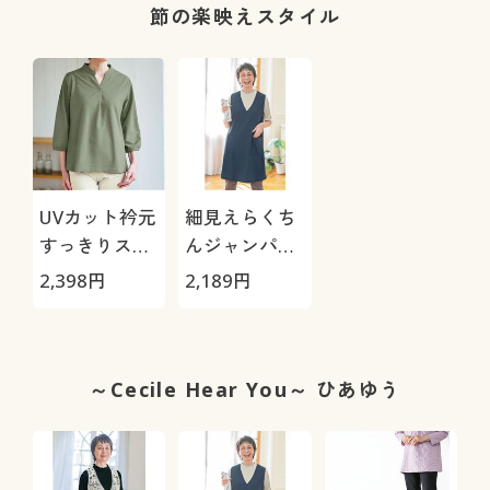
節の楽映えスタイル
UVカット衿元
細見えらくち
すっきりスキ
んジャンパー
ッパー
スカート
2,398
円
2,189
円
～Cecile Hear You～ ひあゆう