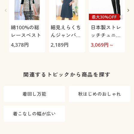
最大30%OFF
綿100%の総
細見えらくち
日本製ストレ
レースベスト
んジャンパー
ッチチュニッ
スカート
クパンツ(日本
4,378
円
2,189
円
3,069
円～
3
製・タテヨコ
ストレッチ・
防シワ・吸汗
速乾・静電気
関連するトピックから商品を探す
防止・UVカッ
ト)
着回し万能
秋はじめのおしゃれ
着こなしの幅が広い