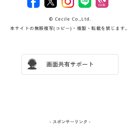
著作権・商標について
会社案内
交換・返品は
お支払は
カタログ無料プレゼント
特集一覧
© Cecile Co.,Ltd.
会員登録・お客様情報変更に
お客様番号・パスワードをお
本サイトの無断複写(コピー)・複製・転載を禁じます。
プレゼント＆キャンペーン
サイトマップ
ついて
忘れの場合
サイズガイド
よくある質問とお問い合わせ
画面共有サポート
- スポンサーリンク -