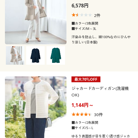
6,578円
2
件
■カラー/3色展開
■サイズ/M～3L
汗染みを防止し、綿100%なのにひんや
り涼しい(日本製)
最大70％OFF
ジャカードカーディガン(洗濯機
OK)
1,144円～
30
件
■カラー/2色展開
■サイズ/S～L
ゆるり表面感が目を惹く!透け感ジャカ