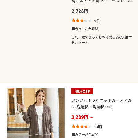
隠し美人の大判プリーツストール
2,728円
9
件
■カラー/2色展開
これ一枚で楽らくお悩み隠し2WAY袖付
きストール
40％OFF
タンブルドライニットカーディガ
ン(洗濯機・乾燥機OK)
3,289円～
14
件
■カラー/2色展開