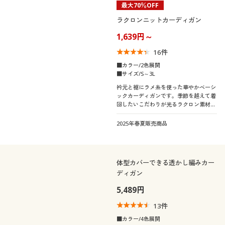
最大70％OFF
ラクロンニットカーディガン
1,639円～
16
件
■カラー/2色展開
■サイズ/S～3L
衿元と裾にラメ糸を使った華やかベーシ
ックカーディガンです。季節を越えて着
回したいこだわりが光るラクロン素材で
お手入れ簡単
2025年春夏販売商品
体型カバーできる透かし編みカー
ディガン
5,489円
13
件
■カラー/4色展開