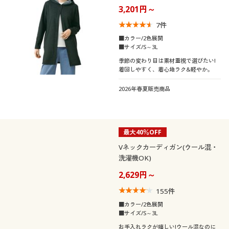
3,201円～
7
件
■カラー/2色展開
■サイズ/S～3L
季節の変わり目は素材重視で選びたい!
着回しやすく、着心地ラク&軽やか。
2026年春夏販売商品
最大40％OFF
Vネックカーディガン(ウール混・
洗濯機OK)
2,629円～
155
件
■カラー/2色展開
■サイズ/S～3L
お手入れラクが嬉しい!ウール混なのに