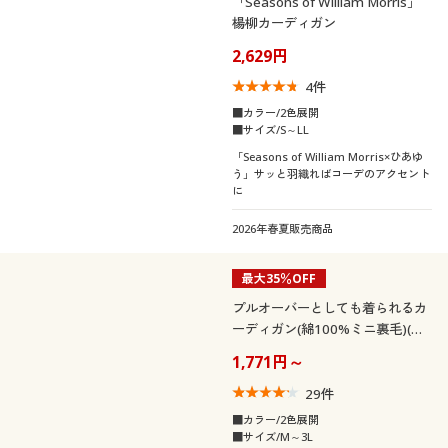
「Seasons of William Morris」
楊柳カーディガン
2,629円
4
件
■カラー/2色展開
■サイズ/S～LL
「Seasons of William Morris×ひあゆ
う」サッと羽織ればコーデのアクセント
に
2026年春夏販売商品
最大35％OFF
プルオーバーとしても着られるカ
ーディガン(綿100%ミニ裏毛)(ル
ームウェア)
1,771円～
29
件
■カラー/2色展開
■サイズ/M～3L