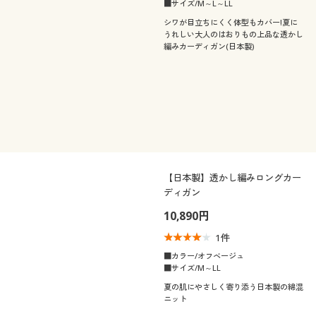
■サイズ/M～L～LL
シワが目立ちにくく体型もカバー!夏に
うれしい大人のはおりもの上品な透かし
編みカーディガン(日本製)
【日本製】透かし編みロングカー
ディガン
10,890円
1
件
■カラー/オフベージュ
■サイズ/M～LL
夏の肌にやさしく寄り添う日本製の綿混
ニット