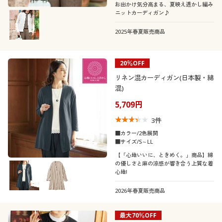
お出かけ気分高まる、夏映え透かし編み
ニットカーディガン♪
2025年春夏販売商品
20％OFF
リネン混カーディガン(日本製・綿
混)
5,709円
3
件
■カラー/2色展開
■サイズ/S～LL
【「心地いいに、ときめく。」商品】綿
の優しさと麻の涼感が響き合う上質な着
心地!
2026年春夏販売商品
最大70％OFF