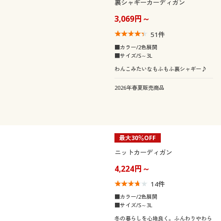
裏シャギーカーディガン
3,069円～
51
件
■カラー/2色展開
■サイズ/S～3L
わんこみたいなもふもふ裏シャギー♪
2026年春夏販売商品
最大30％OFF
ニットカーディガン
4,224円～
14
件
■カラー/2色展開
■サイズ/S～3L
冬の暮らしを心地良く。ふんわりやわら