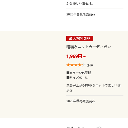
かな優しい着心地。
2026年春夏販売商品
最大70％OFF
畦編みニットカーディガン
1,969円～
3
件
■カラー/2色展開
■サイズ/S～3L
気分が上がる!華やぎニットで楽しい街
歩き!
2025年秋冬販売商品