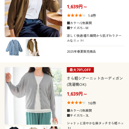
冷感・洗濯機OK)
1,639円～
14
件
■カラー/2色展開
■サイズ/S～M
涼しく快適!着た瞬間から肌ざわりクー
ルなニット!
2025年春夏販売商品
最大70％OFF
さら軽シアーニットカーディガン
(洗濯機OK)
1,639円～
16
件
■カラー/3色展開
■サイズ/S～3L
シャリッと涼やかな麻タッチさら軽ニッ
ト!