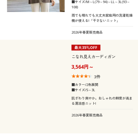
■サイズ/M～L(79～94)～LL～3L(93～
108)
雨でも晴れでも大丈夫家庭用の洗濯乾燥
機が使える!「干さないニット」
2026年春夏販売商品
最大35％OFF
こなれ見えカーディガン
3,564円～
3
件
■カラー/2色展開
■サイズ/S～3L
肌ざわり爽やか。おしゃれの鮮度が高ま
る清涼感ニット!
2026年春夏販売商品