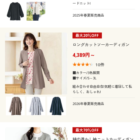
ードニット!
2025年春夏販売商品
最大20％OFF
ロングカットソーカーディガン
4,389円～
10
件
■カラー/3色展開
■サイズ/S～3L
組み合わせ自由自在!気軽に着回して私
らしく、おしゃれ!
2026年春夏販売商品
最大70％OFF
綿の透かし袖ニットカーディガン