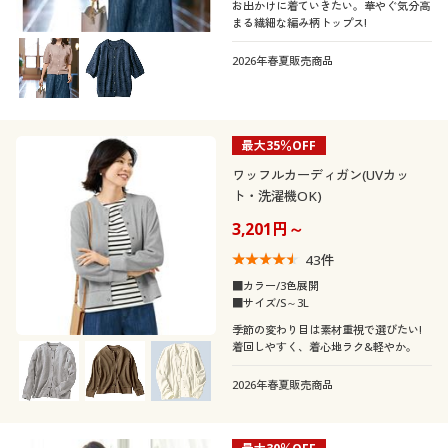
お出かけに着ていきたい。華やぐ気分高
まる繊細な編み柄トップス!
2026年春夏販売商品
最大35％OFF
ワッフルカーディガン(UVカッ
ト・洗濯機OK)
3,201円～
43
件
■カラー/3色展開
■サイズ/S～3L
季節の変わり目は素材重視で選びたい!
着回しやすく、着心地ラク&軽やか。
2026年春夏販売商品