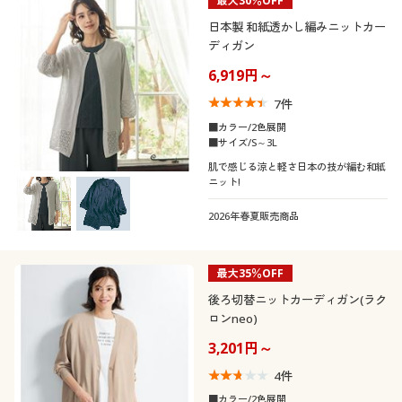
最大30％OFF
日本製 和紙透かし編みニットカー
ディガン
6,919円～
7
件
■カラー/2色展開
■サイズ/S～3L
肌で感じる涼と軽さ日本の技が編む和紙
ニット!
2026年春夏販売商品
最大35％OFF
後ろ切替ニットカーディガン(ラク
ロンneo)
3,201円～
4
件
■カラー/2色展開