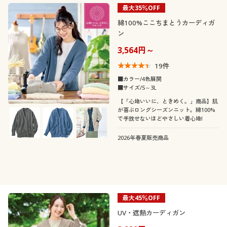
最大35％OFF
綿100%ここちまとうカーディガ
ン
3,564円～
19
件
■カラー/4色展開
■サイズ/S～3L
【「心地いいに、ときめく。」商品】肌
が喜ぶロングシーズンニット。綿100%
で手放せないほどやさしい着心地!
2026年春夏販売商品
最大45％OFF
UV・遮熱カーディガン