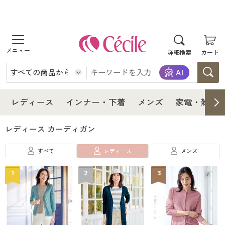
商品を探す
詳細検索
カート
レディース
インナー・下着
レディース通販すべて
レディース
インナー・下着
メンズ
家電・雑貨
メンズ
インナー・下着通販すべて
レディースファッション
レディース カーディガン
家電・雑貨
すべて
レディース
メンズ
メンズ通販すべて
女性下着
女性下着
1
2
3
寝具・インテリア・家具
家電・雑貨すべて
メンズファッション
メンズ下着
美容・健康
寝具・インテリア・家具通販すべて
家電
メンズ下着
ジュニア・ティーンズ下着