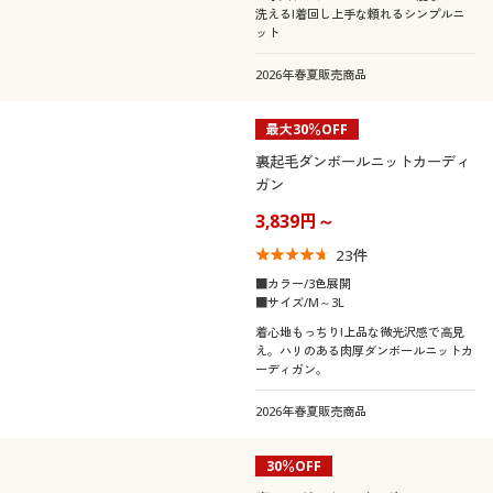
洗える!着回し上手な頼れるシンプルニ
ット
2026年春夏販売商品
最大30％OFF
裏起毛ダンボールニットカーディ
ガン
3,839円～
23
件
■カラー/3色展開
■サイズ/M～3L
着心地もっちり!上品な微光沢感で高見
え。ハリのある肉厚ダンボールニットカ
ーディガン。
2026年春夏販売商品
30％OFF