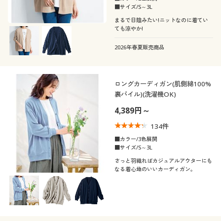
■サイズ/S～3L
まるで日陰みたい!ニットなのに着てい
ても涼やか!
2026年春夏販売商品
ロングカーディガン(肌側綿100%
裏パイル)(洗濯機OK)
4,389円～
134
件
■カラー/3色展開
■サイズ/S～3L
さっと羽織ればカジュアルアウターにも
なる着心地のいいカーディガン。