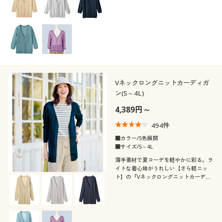
カタログ無料プレゼント
(3〜3.9)
会員メニュー
(2〜2.9)
マイページ
(1〜1.9)
閲覧履歴
レディースサ
Vネックロングニットカーディガ
S
M
L
LL
3L
4L
イズ
ン(S～4L)
お気に入り
4,389円～
カラー
494
件
サポート
■カラー/5色展開
■サイズ/S～4L
ご利用ガイド
薄手素材で夏コーデを軽やかに彩る。ラ
イトな着心地がうれしい【さら軽ニッ
ト】の『Vネックロングニットカーディ
よくある質問とお問い合わせ
ガン』インナーを選ばない定番シルエッ
ト。
こだわり条件
柄・デザイン
で絞り込む