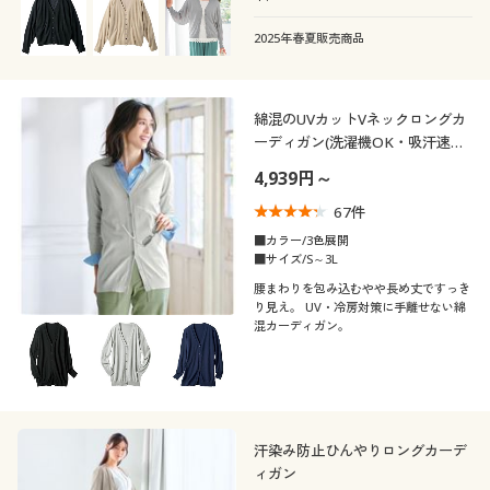
2025年春夏販売商品
綿混のUVカットVネックロングカ
ーディガン(洗濯機OK・吸汗速
乾・UVカット)
4,939円～
67
件
■カラー/3色展開
■サイズ/S～3L
腰まわりを包み込むやや長め丈ですっき
り見え。 UV・冷房対策に手離せない綿
混カーディガン。
汗染み防止ひんやりロングカーデ
ィガン