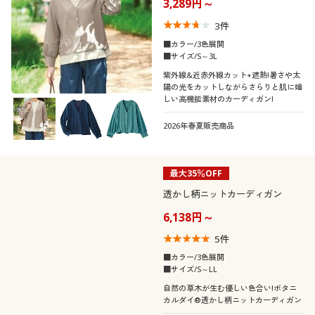
3,289円～
3
件
■カラー/3色展開
■サイズ/S～3L
紫外線&近赤外線カット+遮熱!暑さや太
陽の光をカットしながらさらりと肌に嬉
しい高機能素材のカーディガン!
2026年春夏販売商品
最大35％OFF
透かし柄ニットカーディガン
6,138円～
5
件
■カラー/3色展開
■サイズ/S～LL
自然の草木が生む優しい色合い!ボタニ
カルダイ®透かし柄ニットカーディガン