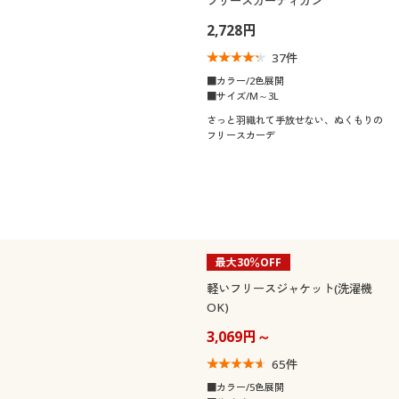
フリースカーディガン
2,728円
37
件
■カラー/2色展開
■サイズ/M～3L
さっと羽織れて手放せない、ぬくもりの
フリースカーデ
最大30％OFF
軽いフリースジャケット(洗濯機
OK)
3,069円～
65
件
■カラー/5色展開