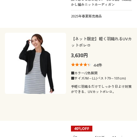
かし編みニットカーディガン
2025年春夏販売商品
【ネット限定】軽く羽織れるUVカ
ットボレロ
3,630円
44
件
■カラー/2色展開
■サイズ/M～LL(バスト79～101cm)
手軽に羽織るだけでしっかり日よけ対策
ができる、UVカットボレロ。
40％OFF