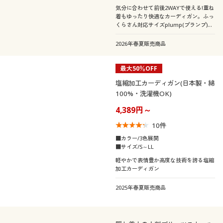
気分に合わせて前後2WAYで使える!重ね
着もゆったり快適なカーディガン。ふっ
くらさん対応サイズplump(プランプ)も
あります。
2026年春夏販売商品
最大50％OFF
塩縮加工カーディガン(日本製・綿
100%・洗濯機OK)
4,389円～
10
件
■カラー/3色展開
■サイズ/S～LL
軽やかで表情豊か高度な技術を誇る塩縮
加工カーディガン
2025年春夏販売商品