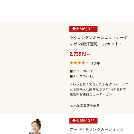
最大50％OFF
ラクロンダンボールニットカーデ
ィガン(吸汗速乾・UVカット・シ
ワになりにくい)
2,739円～
32
件
■カラー/ネイビー
■サイズ/M～LL
ふわっと軽くてあったかなダンボールニ
ットお手入れ簡単なラクロン(R)素材で
機能性も抜群なカーディガン
2025年春夏販売商品
最大35％OFF
フード付きロングカーディガン