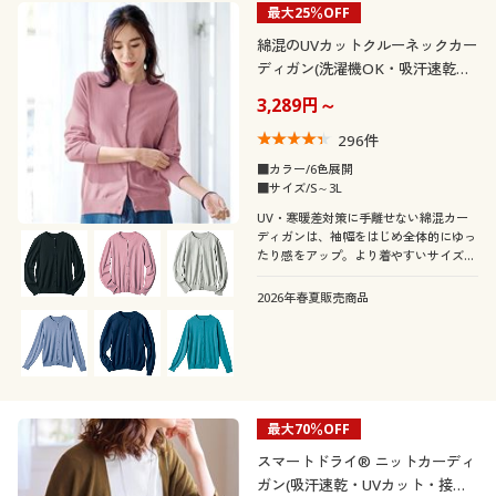
夏
春
～
円
絞込
最大25％OFF
40代
50代
綿混のUVカットクルーネックカー
ディガン(洗濯機OK・吸汗速乾・
秋
冬
60代
UVカット)
3,289円～
閉じる
296
件
■カラー/6色展開
■サイズ/S～3L
UV・寒暖差対策に手離せない綿混カー
ディガンは、袖幅をはじめ全体的にゆっ
たり感をアップ。より着やすいサイズ感
になって袖のあるインナーでも腕はゆっ
たり、前ボタンを留めてもきつくない!
2026年春夏販売商品
最大70％OFF
スマートドライ® ニットカーディ
ガン(吸汗速乾・UVカット・接触