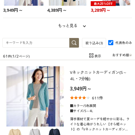
最大25％OFF
制服・スクール
美容・健康通販すべて
家具・収納
キッチン・雑貨・日用品
3,949円～
4,389円～
3,289円～
大きいサイズ
制服・スクールすべて
美容・健康・サプリメント
寝具・ベッド
もっと見る
バーゲン
大きいサイズ通販すべて
制服・学生服
カーテン・ラグ・ファブリック
代表色のみ
絞り込み(
3
)
詳細検索
61
1
/
2
表示
件(
ページ)
バーゲンセール
大きいサイズ レディース服
ジュニア・ティーンズ下着
在庫
在庫のある商品のみ表示
Vネックニットカーディガン(S～
商品カテゴリ一覧
シークレットセール
大きいサイズ レディース下着
カテゴリ
4L・7分袖)
カタログ
3,949円～
大きいサイズ メンズ
611
件
カタログ・チラシからのご注文
■カラー/5色展開
大きいサイズ 事務・制服
■サイズ/S～4L
口コミ
デジタルカタログ
(5)
薄手素材で夏コーデを軽やかに彩る。ラ
イトな着心地がうれしい【さら軽ニッ
ト】の『Vネックニットカーディガン』
(4〜4.9)
インナーを選ばない定番シルエット。