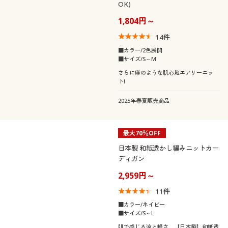
OK)
1,804円～
14
件
■カラー/2色展開
■サイズ/S～M
さらに麻のような肌心地エアリーニッ
ト!
2025年春夏販売商品
最大70％OFF
日本製 和紙透かし編みニットカー
ディガン
2,959円～
11
件
■カラー/ネイビー
■サイズ/S～L
肌で感じる涼と軽さ、【日本製】和紙透