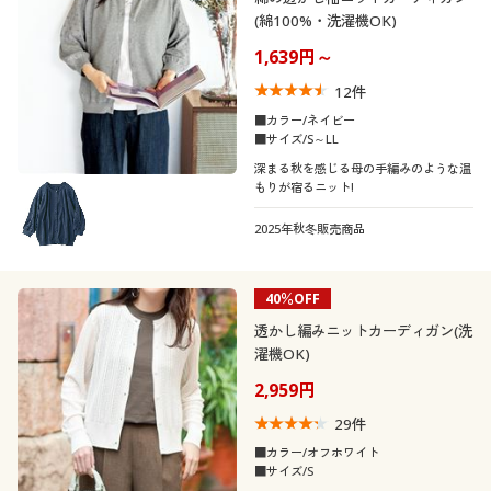
(綿100%・洗濯機OK)
1,639円～
12
件
■カラー/ネイビー
■サイズ/S～LL
深まる秋を感じる母の手編みのような温
もりが宿るニット!
2025年秋冬販売商品
40％OFF
透かし編みニットカーディガン(洗
濯機OK)
2,959円
29
件
■カラー/オフホワイト
■サイズ/S