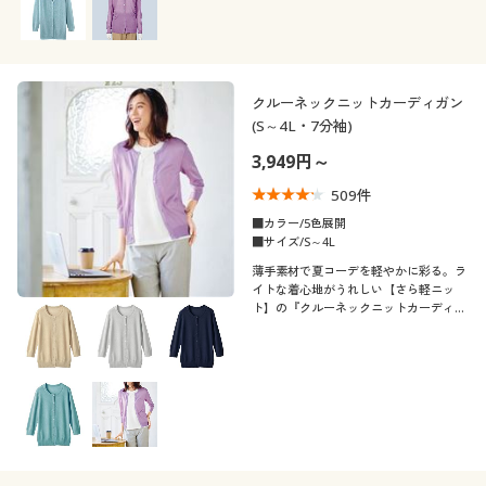
襟・ネック
無地
ボーダー
袖
Ｖネック
クルーネック・丸首
チェック
ワンポイント
クルーネックニットカーディガン
素材
長袖
七分袖
(S～4L・7分袖)
ノーカラー
スリット
ヘリンボーン
3,949円～
機能・特徴
ナイロン
コットン・綿100
パフスリーブ
ラグランスリーブ
509
件
プリーツ
シーン
ウォッシャブル(洗
■カラー/5色展開
冷感・涼感
リネン・麻
フリース
える)
■サイズ/S～4L
テイスト
薄手素材で夏コーデを軽やかに彩る。ラ
オフィス
イトな着心地がうれしい【さら軽ニッ
スウェット
ウール
ＵＶカット・紫外線
ト】の『クルーネックニットカーディガ
吸汗速乾
着用感
対策
ン』
ベーシック
カジュアル
ツイード
デニム
年代
レギュラー
ゆったり
ストレッチ
ナチュラル
エレガント
シーズン
20代
30代
シック
価格