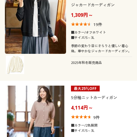
ジャカードカーディガン
1,309円～
19
件
■カラー/オフホワイト
■サイズ/S～3L
季節の変わり目にさらりと優しい着心
地。華やかなジャカードカーディガン。
2025年秋冬販売商品
最大25％OFF
5分袖ニットカーディガン
4,114円～
9
件
■カラー/2色展開
■サイズ/S～3L