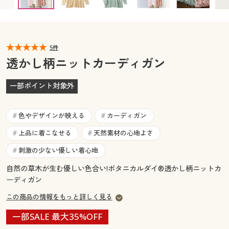
カタログ無料プレゼント
マイページ
会員メニュー
閲覧履歴
5件
マイページ
透かし柄ニットカーディガン
お気に入り
閲覧履歴
一部ポイント対象外
サポート
お気に入り
色やデザインが映える
カーディガン
#
#
ご利用ガイド
サポート
上品に着こなせる
天然素材の心地よさ
#
#
刺激の少ない優しい着心地
#
よくある質問とお問い合わせ
ご利用ガイド
自然の草木が生む優しい色合い!ボタニカルダイ®透かし柄ニットカ
ーディガン
よくある質問とお問い合わせ
この商品の情報をもっと詳しく見る
一部SALE 最大35%OFF