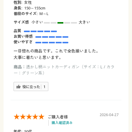
性別:
女性
身長:
150～155cm
普段のサイズ:
M～L
サイズ感
小さい
大きい
品質
お買い得感
使いやすさ
一目惚れの商品です。これで全色揃いました。
大事に着たいと思います。
商品：
透かし柄ニットカーディガン（サイズ：L / カラ
ー：グリーン系）
役に立った
1
2026-04-27
ご購入者様
購入確認済み
年代:
50代