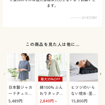
ます。
この商品を見た人は他に…
最大35%OFF
日本製ジャカ
綿100% ふん
ヒツジのいら
ードチュニッ
わりタックブ
ない枕® -至
ク(7分袖)
ラウス
極-
5,489
円
2,849
円～
15,800
円
1