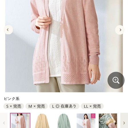
大きいサイズ
制服・スクールすべて
美容・健康・サプリメント
寝具・ベッド
制服・スクール
美容・健康通販すべて
家具・収納
キッチン・雑貨・日用品
バーゲン
大きいサイズ通販すべて
制服・学生服
カーテン・ラグ・ファブリック
大きいサイズ
制服・スクールすべて
美容・健康・サプリメント
寝具・ベッド
詳細検索
バーゲンセール
大きいサイズ レディース服
ジュニア・ティーンズ下着
バーゲン
大きいサイズ通販すべて
制服・学生服
カーテン・ラグ・ファブリック
商品カテゴリ一覧
シークレットセール
大きいサイズ レディース下着
詳細検索
バーゲンセール
大きいサイズ レディース服
ジュニア・ティーンズ下着
カタログ
大きいサイズ メンズ
商品カテゴリ一覧
シークレットセール
大きいサイズ レディース下着
カタログ・チラシからのご注文
カタログ
大きいサイズ 事務・制服
大きいサイズ メンズ
デジタルカタログ
カタログ・チラシからのご注文
ピンク系
大きいサイズ 事務・制服
S × 完売
M × 完売
L ◎ 在庫あり
LL × 完売
カタログ無料プレゼント
デジタルカタログ
会員メニュー