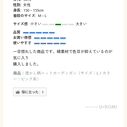
性別:
女性
身長:
150～155cm
普段のサイズ:
M～L
サイズ感
小さい
大きい
品質
お買い得感
使いやすさ
一目惚れした商品です。綿素材で色目が抑えているのが
気に入り
購入しました。
商品：
透かし柄ニットカーディガン（サイズ：L / カラ
ー：ピンク系）
役に立った
1