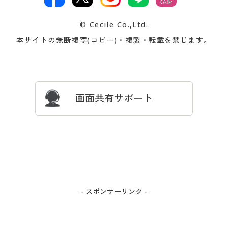
著作権・商標について
会社案内
交換・返品は
お支払は
カタログ無料プレゼント
特集一覧
© Cecile Co.,Ltd.
会員登録・お客様情報変更に
お客様番号・パスワードをお
本サイトの無断複写(コピー)・複製・転載を禁じます。
プレゼント＆キャンペーン
サイトマップ
ついて
忘れの場合
サイズガイド
よくある質問とお問い合わせ
画面共有サポート
- スポンサーリンク -