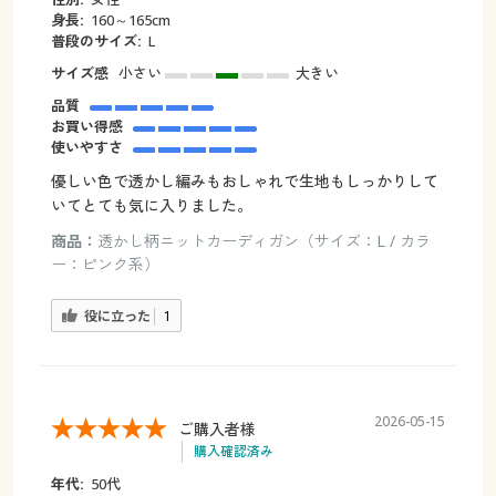
身長:
160～165cm
普段のサイズ:
L
サイズ感
小さい
大きい
品質
お買い得感
使いやすさ
優しい色で透かし編みもおしゃれで生地もしっかりして
いてとても気に入りました。
商品：
透かし柄ニットカーディガン（サイズ：L / カラ
ー：ピンク系）
役に立った
1
2026-05-15
ご購入者様
購入確認済み
年代:
50代