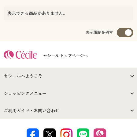
表示できる商品がありません。
表示履歴を残す
セシール トップページへ
セシールへようこそ
はじめての方へ
ご利用環境について
ショッピングメニュー
セシールご利用規約
プライバシーポリシー
商品カテゴリ
バーゲンセール
ご利用ガイド・お問い合わせ
特定商取引法に基づく表示
古物営業法に基づく表示
カタログ・チラシからのご注
デジタルカタログ
ご注文は
お届けは
文