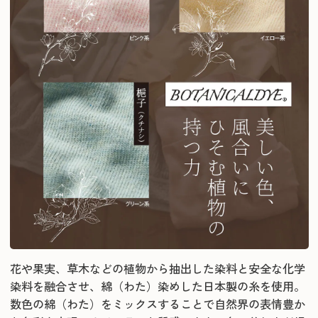
花や果実、草木などの植物から抽出した染料と安全な化学
染料を融合させ、綿（わた）染めした日本製の糸を使用。
数色の綿（わた）をミックスすることで自然界の表情豊か