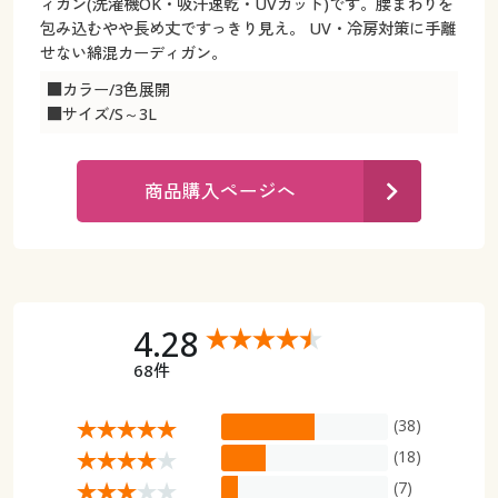
カタログ無料プレゼント
ィガン(洗濯機OK・吸汗速乾・UVカット)です。腰まわりを
包み込むやや長め丈ですっきり見え。 UV・冷房対策に手離
マイページ
せない綿混カーディガン。
会員メニュー
■カラー/3色展開
閲覧履歴
マイページ
■サイズ/S～3L
お気に入り
閲覧履歴
商品購入ページへ
サポート
お気に入り
ご利用ガイド
サポート
よくある質問とお問い合わせ
4.28
ご利用ガイド
68件
よくある質問とお問い合わせ
(38)
(18)
(7)