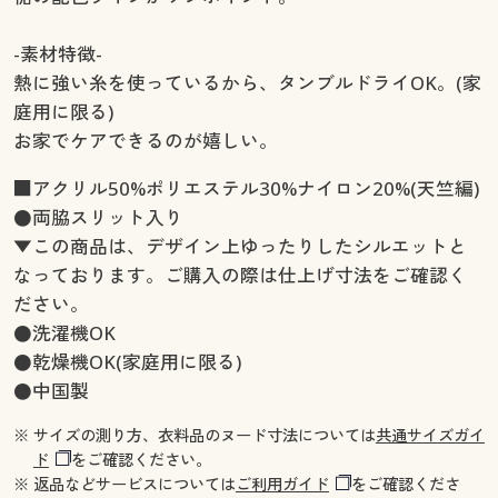
-素材特徴-
熱に強い糸を使っているから、タンブルドライOK。(家
庭用に限る)
お家でケアできるのが嬉しい。
■アクリル50%ポリエステル30%ナイロン20%(天竺編)
●両脇スリット入り
▼この商品は、デザイン上ゆったりしたシルエットと
なっております。ご購入の際は仕上げ寸法をご確認く
ださい。
●洗濯機OK
●乾燥機OK(家庭用に限る)
●中国製
※ サイズの測り方、衣料品のヌード寸法については
共通サイズガイ
ド
をご確認ください。
※ 返品などサービスについては
ご利用ガイド
をご確認くださ