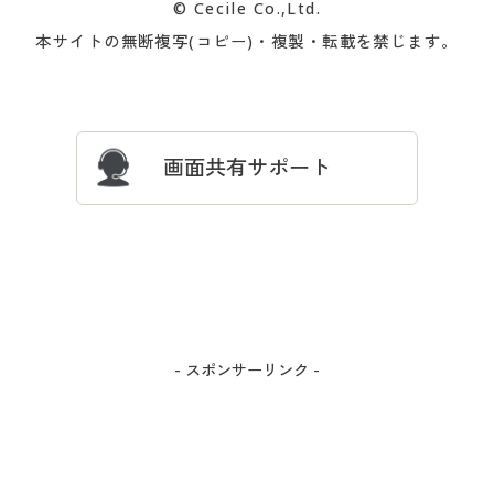
© Cecile Co.,Ltd.
会員登録・お客様情報変更に
お客様番号・パスワードをお
本サイトの無断複写(コピー)・複製・転載を禁じます。
プレゼント＆キャンペーン
サイトマップ
ついて
忘れの場合
サイズガイド
よくある質問とお問い合わせ
画面共有サポート
- スポンサーリンク -