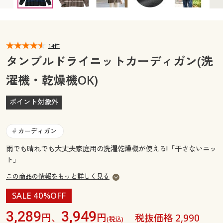
カタログ無料プレゼント
マイページ
会員メニュー
閲覧履歴
14件
マイページ
タンブルドライニットカーディガン(洗
お気に入り
濯機・乾燥機OK)
閲覧履歴
サポート
ポイント対象外
お気に入り
ご利用ガイド
サポート
カーディガン
#
よくある質問とお問い合わせ
雨でも晴れでも大丈夫家庭用の洗濯乾燥機が使える!「干さないニッ
ご利用ガイド
ト」
この商品の情報をもっと詳しく見る
よくある質問とお問い合わせ
SALE 40%OFF
3,289
3,949
円、
円
税抜価格 2,990
(税込)