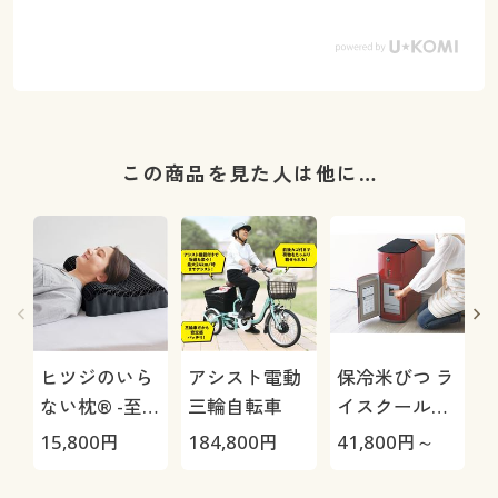
この商品を見た人は他に…
ヒツジのいら
アシスト電動
保冷米びつ ラ
ない枕® -至
三輪自転車
イスクール
極-
HRC-
15,800
円
184,800
円
41,800
円～
4
05S/HRC-10S
さ