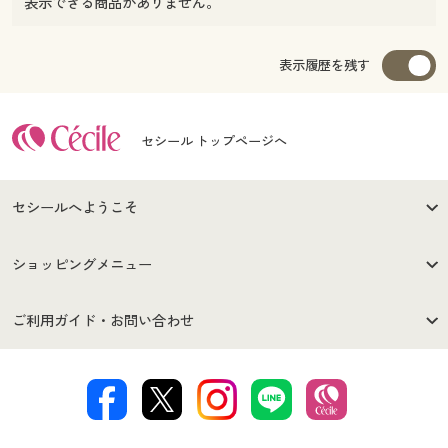
表示できる商品がありません。
表示履歴を残す
セシール トップページへ
セシールへようこそ
はじめての方へ
ご利用環境について
ショッピングメニュー
セシールご利用規約
プライバシーポリシー
商品カテゴリ
バーゲンセール
ご利用ガイド・お問い合わせ
特定商取引法に基づく表示
古物営業法に基づく表示
カタログ・チラシからのご注
デジタルカタログ
ご注文は
お届けは
文
著作権・商標について
会社案内
交換・返品は
お支払は
カタログ無料プレゼント
特集一覧