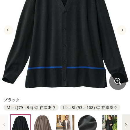
大きいサイズ
制服・スクールすべて
美容・健康・サプリメント
寝具・ベッド
制服・スクール
美容・健康通販すべて
家具・収納
キッチン・雑貨・日用品
バーゲン
大きいサイズ通販すべて
制服・学生服
カーテン・ラグ・ファブリック
大きいサイズ
制服・スクールすべて
美容・健康・サプリメント
寝具・ベッド
詳細検索
バーゲンセール
大きいサイズ レディース服
ジュニア・ティーンズ下着
バーゲン
大きいサイズ通販すべて
制服・学生服
カーテン・ラグ・ファブリック
商品カテゴリ一覧
シークレットセール
大きいサイズ レディース下着
詳細検索
バーゲンセール
大きいサイズ レディース服
ジュニア・ティーンズ下着
カタログ
大きいサイズ メンズ
商品カテゴリ一覧
シークレットセール
大きいサイズ レディース下着
カタログ・チラシからのご注文
カタログ
大きいサイズ 事務・制服
大きいサイズ メンズ
デジタルカタログ
カタログ・チラシからのご注文
ブラック
大きいサイズ 事務・制服
M～L(79～94) ◎ 在庫あり
LL～3L(93～108) ◎ 在庫あり
カタログ無料プレゼント
デジタルカタログ
会員メニュー