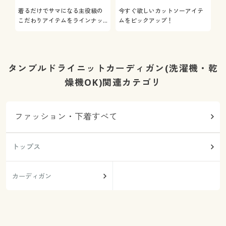
着るだけでサマになる主役級の
今すぐ欲しいカットソーアイテ
着
こだわりアイテムをラインナッ
ムをピックアップ！
日
プ
タンブルドライニットカーディガン(洗濯機・乾
燥機OK)関連カテゴリ
ファッション・下着すべて
トップス
カーディガン