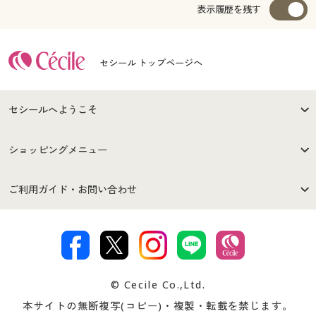
表示履歴を残す
セシール トップページへ
セシールへようこそ
はじめての方へ
ご利用環境について
ショッピングメニュー
セシールご利用規約
プライバシーポリシー
商品カテゴリ
バーゲンセール
ご利用ガイド・お問い合わせ
特定商取引法に基づく表示
古物営業法に基づく表示
カタログ・チラシからのご注
デジタルカタログ
ご注文は
お届けは
文
著作権・商標について
会社案内
交換・返品は
お支払は
カタログ無料プレゼント
特集一覧
© Cecile Co.,Ltd.
会員登録・お客様情報変更に
お客様番号・パスワードをお
本サイトの無断複写(コピー)・複製・転載を禁じます。
プレゼント＆キャンペーン
サイトマップ
ついて
忘れの場合