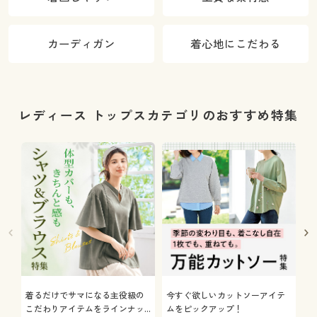
カーディガン
着心地にこだわる
レディース トップスカテゴリのおすすめ特集
着るだけでサマになる主役級の
今すぐ欲しいカットソーアイテ
着
こだわりアイテムをラインナッ
ムをピックアップ！
日