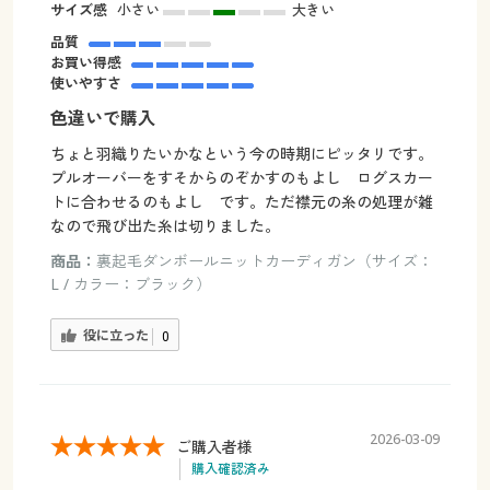
サイズ感
小さい
大きい
品質
お買い得感
使いやすさ
色違いで購入
ちょと羽織りたいかなという今の時期にピッタリです。
プルオーバーをすそからのぞかすのもよし ログスカー
トに合わせるのもよし です。ただ襟元の糸の処理が雑
なので飛び出た糸は切りました。
商品：
裏起毛ダンボールニットカーディガン（サイズ：
L / カラー：ブラック）
役に立った
0
2026-03-09
ご購入者様
購入確認済み