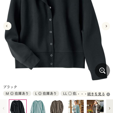
大きいサイズ
制服・スクールすべて
美容・健康・サプリメント
寝具・ベッド
制服・スクール
美容・健康通販すべて
家具・収納
キッチン・雑貨・日用品
バーゲン
大きいサイズ通販すべて
制服・学生服
カーテン・ラグ・ファブリック
大きいサイズ
制服・スクールすべて
美容・健康・サプリメント
寝具・ベッド
詳細検索
バーゲンセール
大きいサイズ レディース服
ジュニア・ティーンズ下着
バーゲン
大きいサイズ通販すべて
制服・学生服
カーテン・ラグ・ファブリック
商品カテゴリ一覧
シークレットセール
大きいサイズ レディース下着
詳細検索
バーゲンセール
大きいサイズ レディース服
ジュニア・ティーンズ下着
カタログ
大きいサイズ メンズ
商品カテゴリ一覧
シークレットセール
大きいサイズ レディース下着
カタログ・チラシからのご注文
カタログ
大きいサイズ 事務・制服
大きいサイズ メンズ
デジタルカタログ
カタログ・チラシからのご注文
ブラック
大きいサイズ 事務・制服
M ◎ 在庫あり
L ◎ 在庫あり
LL ○ 在庫わずか
続きを見る
カタログ無料プレゼント
デジタルカタログ
3L ◎ 在庫あり
会員メニュー