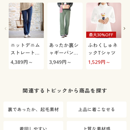
最大30%OFF
ニットデニム
あったか裏シ
ふわくしゅネ
ストレートパ
ャギーパンツ
ックTシャツ
ンツ(スマート
(防寒パンツ・
4,389
円～
3,949
円～
1,529
円～
6
ニットジーン
お散歩パン
ズ)(全方向ス
ツ・ペットの
トレッチ・や
毛が付きにく
わらか・選べ
い・人気商
関連するトピックから商品を探す
る4レング
品・選べる股
ス・洗濯機
下展開・節電
裏であったか、起毛素材
上品に着こなせる
OK・1年中は
対策)
ける)
着回しやすい
上質な素材感