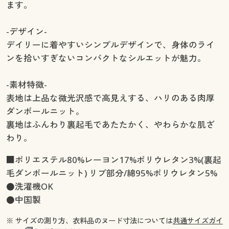
ます。
-デザイン-
デイリーに着やすいシンプルデザインで、身体のライ
ンを拾いすぎないコンパクトなシルエットが魅力。
-素材特徴-
表地は上品な微光沢感で高見えする、ハリのある肉厚
ダンボールニット。
裏地はふんわり裏起毛であたたかく、やわらかな肌ざ
わり。
■ポリエステル80%レーヨン17%ポリウレタン3%(裏起
毛ダンボールニット) リブ部分/綿95%ポリウレタン5%
●洗濯機OK
●中国製
※ サイズの測り方、衣料品のヌード寸法については
共通サイズガイ