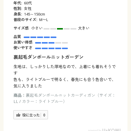
年代:
60代
性別:
女性
身長:
145～150cm
普段のサイズ:
M〜L
サイズ感
小さい
大きい
品質
お買い得感
使いやすさ
裏起毛ダンボールニットガーデン
生地は、しっかりした厚地なので、上着にも着れそうで
す
色も、ライトブルーで明るく、春先にも合う色合いで、
気に入りました
商品：
裏起毛ダンボールニットカーディガン（サイズ：
LL / カラー：ライトブルー）
役に立った
0