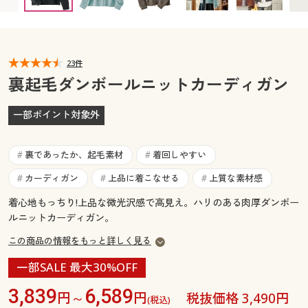
カタログ無料プレゼント
マイページ
会員メニュー
閲覧履歴
23件
マイページ
裏起毛ダンボールニットカーディガン
お気に入り
閲覧履歴
一部ポイント対象外
サポート
お気に入り
裏であったか、起毛素材
着回しやすい
#
#
ご利用ガイド
サポート
カーディガン
上品に着こなせる
上質な素材感
#
#
#
着心地もっちり!上品な微光沢感で高見え。ハリのある肉厚ダンボー
よくある質問とお問い合わせ
ご利用ガイド
ルニットカーディガン。
この商品の情報をもっと詳しく見る
よくある質問とお問い合わせ
一部SALE 最大30%OFF
3,839
6,589
円～
円
税抜価格 3,490円
(税込)